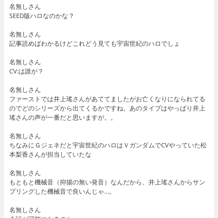
名無しさん
SEED版ハロなのかな？
名無しさん
記事読めばわかるけどこれどう見ても宇宙世紀のハロでしょ
名無しさん
CV:は誰が？
名無しさん
ファーストでは井上瑤さんがあててましたがお亡くなりになられてる
のでどのシリーズから出てくるかですね。あのタイプはやっぱり井上
瑤さんの声が一番だと思いますが。。
名無しさん
ちなみにＧジェネだと宇宙世紀のハロはＶガンダムでCVやっていた松
本梨香さんが担当していたな
名無しさん
もともと機械音（抑揚の無い発音）なんだから、井上瑤さんからサン
プリングした機械音で良いんじゃ…。
名無しさん