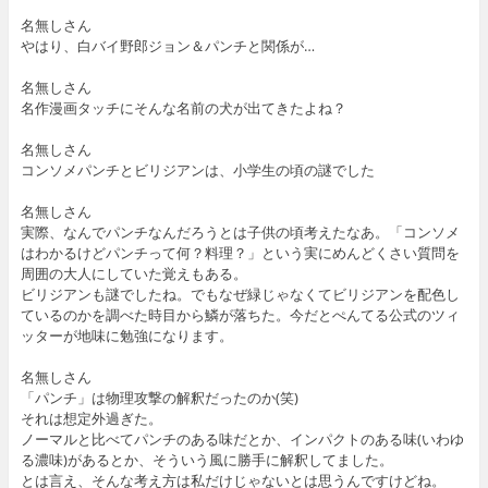
名無しさん
やはり、白バイ野郎ジョン＆パンチと関係が…
名無しさん
名作漫画タッチにそんな名前の犬が出てきたよね？
名無しさん
コンソメパンチとビリジアンは、小学生の頃の謎でした
名無しさん
実際、なんでパンチなんだろうとは子供の頃考えたなあ。「コンソメ
はわかるけどパンチって何？料理？」という実にめんどくさい質問を
周囲の大人にしていた覚えもある。
ビリジアンも謎でしたね。でもなぜ緑じゃなくてビリジアンを配色し
ているのかを調べた時目から鱗が落ちた。今だとぺんてる公式のツィ
ッターが地味に勉強になります。
名無しさん
「パンチ」は物理攻撃の解釈だったのか(笑)
それは想定外過ぎた。
ノーマルと比べてパンチのある味だとか、インパクトのある味(いわゆ
る濃味)があるとか、そういう風に勝手に解釈してました。
とは言え、そんな考え方は私だけじゃないとは思うんですけどね。