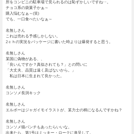
所をコンビニの駐車場で見られるのは恥ずかしいですね‥。
チョコ系の袋菓子かぁ～
購入悩むなぁ～(笑)
でも、一口食べたいなぁ～
名無しさん
これは売れる予感しかしない。
2ｃｈの実況をパッケージに書いた時よりは爆発すると思う。
名無しさん
某国に偽物がある、、
「良いんですか？真似されても？」との問いに
「大丈夫、品質は遠く及ばないから。」
私は日本に生まれて良かった。
名無しさん
コンソメ長渕キック
名無しさん
エルボーはジャガイモイラストが、某力士の柄になるんですかね？
名無しさん
コンソメ猫パンチもあったらいいな。
出来たら、第1号はミッキー・ロークに進呈して。