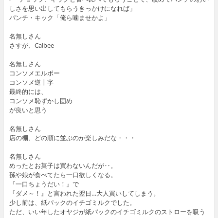
しさを思い出してもらうきっかけになれば」
パンチ・キック「俺ら噛ませかよ」
名無しさん
さすが、Calbee
名無しさん
コンソメエルボー
コンソメ逆十字
最終的には、
コンソメ恥ずかし固め
が良いと思う
名無しさん
店の棚、どの順に並ぶのか楽しみだな・・・
名無しさん
めったとお菓子は買わないんだが‥。
孫や娘が食べてたら一口欲しくなる。
『一口ちょうだい！』で
『ダメ～！』と言われた翌日…大人買いしてしまう。
少し前は、紙パックのイチゴミルクでした。
ただ、いい年したオヤジが紙パックのイチゴミルクのストローを吸う