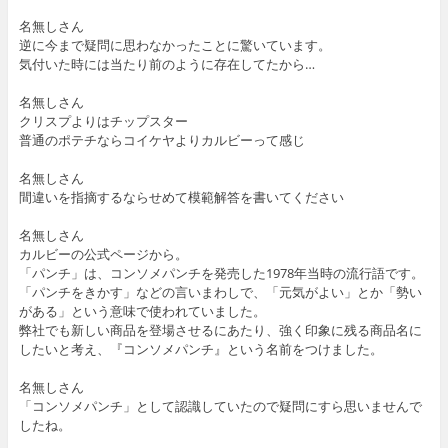
名無しさん
逆に今まで疑問に思わなかったことに驚いています。
気付いた時には当たり前のように存在してたから…
名無しさん
クリスプよりはチップスター
普通のポテチならコイケヤよりカルビーって感じ
名無しさん
間違いを指摘するならせめて模範解答を書いてください
名無しさん
カルビーの公式ページから。
「パンチ」は、コンソメパンチを発売した1978年当時の流行語です。
「パンチをきかす」などの言いまわしで、「元気がよい」とか「勢い
がある」という意味で使われていました。
弊社でも新しい商品を登場させるにあたり、強く印象に残る商品名に
したいと考え、『コンソメパンチ』という名前をつけました。
名無しさん
「コンソメパンチ」として認識していたので疑問にすら思いませんで
したね。