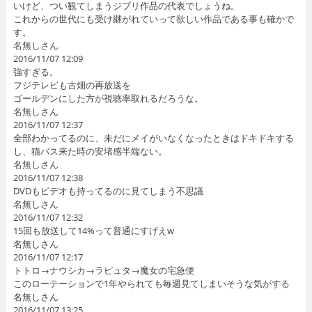
いけど、つい観てしまうジブリ作品の代表でしょうね。
これからの世代にも受け継がれていって欲しい作品である事も確かで
す。
名無しさん
2016/11/07 12:09
強すぎる。
フジテレビも古畑の再放送を
ゴールデンにした方が視聴率取れるだろうな。
名無しさん
2016/11/07 12:37
全部わかってるのに、未だにメイがいなくなったときはドキドキする
し、猫バス来た時の安堵感半端ない。
名無しさん
2016/11/07 12:38
DVDもビデオも持ってるのに見てしまう不思議
名無しさん
2016/11/07 12:32
15回も放送して14%って普通にすげえw
名無しさん
2016/11/07 12:17
トトロ→ナウシカ→ラピュタ→魔女の宅急便
このローテーションで1年やられても毎週見てしまいそうな気がする
名無しさん
2016/11/07 13:25