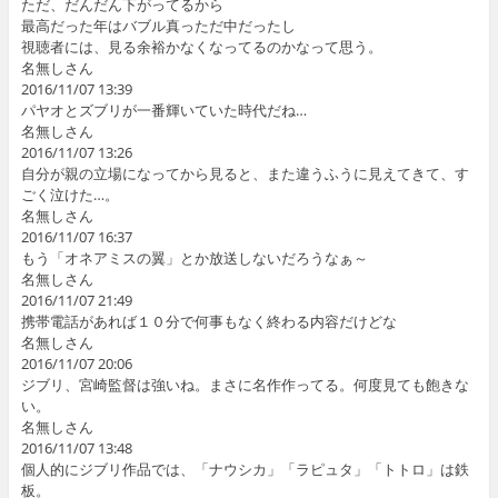
ただ、だんだん下がってるから
最高だった年はバブル真っただ中だったし
視聴者には、見る余裕かなくなってるのかなって思う。
名無しさん
2016/11/07 13:39
パヤオとズブリが一番輝いていた時代だね…
名無しさん
2016/11/07 13:26
自分が親の立場になってから見ると、また違うふうに見えてきて、す
ごく泣けた…。
名無しさん
2016/11/07 16:37
もう「オネアミスの翼」とか放送しないだろうなぁ～
名無しさん
2016/11/07 21:49
携帯電話があれば１０分で何事もなく終わる内容だけどな
名無しさん
2016/11/07 20:06
ジブリ、宮崎監督は強いね。まさに名作作ってる。何度見ても飽きな
い。
名無しさん
2016/11/07 13:48
個人的にジブリ作品では、「ナウシカ」「ラピュタ」「トトロ」は鉄
板。