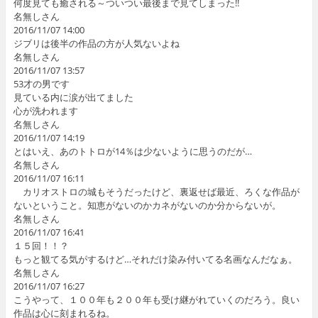
何度見ても癒される～ついつい最後まで見てしまった!!
名無しさん
2016/11/07 14:00
ジブリは後半の作品の方が人気ないよね
名無しさん
2016/11/07 13:57
53才の男です
見ている内に涙が出てました
心が洗われます
名無しさん
2016/11/07 14:19
とはいえ、あのトトロが14％は少ないように思うのだが…
名無しさん
2016/11/07 16:11
カリオストロの城もそうだったけど、裏返せば最近、ろくな作品が
ないということ。知恵がないのかカネがないのか分からないが。
名無しさん
2016/11/07 16:41
１５回！！？
もっと観てる気がするけど…それだけ染み付いてる名画なんだなぁ。
名無しさん
2016/11/07 16:27
こうやって、１００年も２００年も受け継がれていくのだろう。良い
作品は心に刻まれるね。