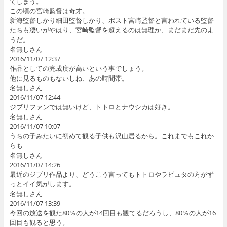
てしまう。
この頃の宮崎監督は奇才。
新海監督しかり細田監督しかり、ポスト宮崎監督と言われている監督
たちも凄いがやはり、宮崎監督を超えるのは無理か、まだまだ先のよ
うだ。
名無しさん
2016/11/07 12:37
作品としての完成度が高いという事でしょう。
他に見るものもないしね、あの時間帯。
名無しさん
2016/11/07 12:44
ジブリファンでは無いけど、トトロとナウシカは好き。
名無しさん
2016/11/07 10:07
うちの子みたいに初めて観る子供も沢山居るから。これまでもこれか
らも
名無しさん
2016/11/07 14:26
最近のジブリ作品より、どうこう言ってもトトロやラピュタの方がず
っとイイ気がします。
名無しさん
2016/11/07 13:39
今回の放送を観た80％の人が14回目も観てるだろうし、80％の人が16
回目も観ると思う。