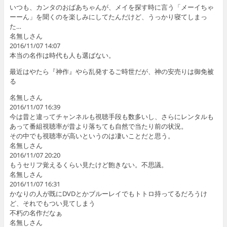
いつも、カンタのおばあちゃんが、メイを探す時に言う「メーイちゃ
ーーん」を聞くのを楽しみにしてたんだけど、うっかり寝てしまっ
た…
名無しさん
2016/11/07 14:07
本当の名作は時代も人も選ばない。
最近はやたら『神作』やら乱発するご時世だが、神の安売りは御免被
る
名無しさん
2016/11/07 16:39
今は昔と違ってチャンネルも視聴手段も数多いし、さらにレンタルも
あって番組視聴率が昔より落ちても自然で当たり前の状況。
その中でも視聴率が高いというのは凄いことだと思う。
名無しさん
2016/11/07 20:20
もうセリフ覚えるくらい見たけど飽きない。不思議。
名無しさん
2016/11/07 16:31
かなりの人が既にDVDとかブルーレイでもトトロ持ってるだろうけ
ど、それでもつい見てしまう
不朽の名作だなぁ
名無しさん