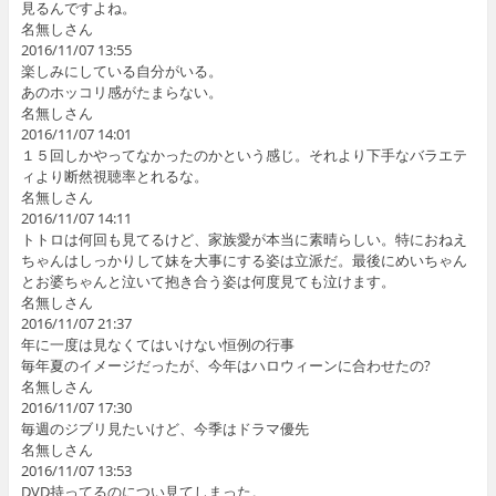
見るんですよね。
名無しさん
2016/11/07 13:55
楽しみにしている自分がいる。
あのホッコリ感がたまらない。
名無しさん
2016/11/07 14:01
１５回しかやってなかったのかという感じ。それより下手なバラエテ
ィより断然視聴率とれるな。
名無しさん
2016/11/07 14:11
トトロは何回も見てるけど、家族愛が本当に素晴らしい。特におねえ
ちゃんはしっかりして妹を大事にする姿は立派だ。最後にめいちゃん
とお婆ちゃんと泣いて抱き合う姿は何度見ても泣けます。
名無しさん
2016/11/07 21:37
年に一度は見なくてはいけない恒例の行事
毎年夏のイメージだったが、今年はハロウィーンに合わせたの?
名無しさん
2016/11/07 17:30
毎週のジブリ見たいけど、今季はドラマ優先
名無しさん
2016/11/07 13:53
DVD持ってるのについ見てしまった。