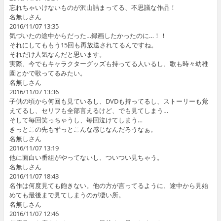
忘れちゃいけないものが沢山詰まってる、不思議な作品！
名無しさん
2016/11/07 13:35
気づいたの途中からだった…録画したかったのに…！！
それにしてももう15回も再放送されてるんですね。
それだけ人気なんだと思います。
実際、今でもキャラクターグッズも持ってる人いるし、歌も時々幼稚
園とかで歌ってるみたい。
名無しさん
2016/11/07 13:36
子供の頃から何回も見ているし、DVDも持ってるし、ストーリーも覚
えてるし、セリフも全部言えるけど、でも見てしまう…
そして毎回笑っちゃうし、毎回泣けてしまう…
きっとこの先もずっとこんな感じなんだろうなぁ。
名無しさん
2016/11/07 13:19
他に面白い番組がやってないし、ついつい見ちゃう。
名無しさん
2016/11/07 18:43
名作は何度見ても飽きない。他の方が言ってるように、途中から見始
めても最後まで見てしまうのが凄い所。
名無しさん
2016/11/07 12:46