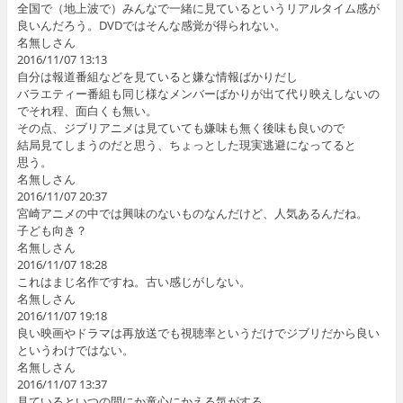
全国で（地上波で）みんなで一緒に見ているというリアルタイム感が
良いんだろう。DVDではそんな感覚が得られない。
名無しさん
2016/11/07 13:13
自分は報道番組などを見ていると嫌な情報ばかりだし
バラエティー番組も同じ様なメンバーばかりが出て代り映えしないの
でそれ程、面白くも無い。
その点、ジブリアニメは見ていても嫌味も無く後味も良いので
結局見てしまうのだと思う、ちょっとした現実逃避になってると
思う。
名無しさん
2016/11/07 20:37
宮崎アニメの中では興味のないものなんだけど、人気あるんだね。
子ども向き？
名無しさん
2016/11/07 18:28
これはまじ名作ですね。古い感じがしない。
名無しさん
2016/11/07 19:18
良い映画やドラマは再放送でも視聴率というだけでジブリだから良い
というわけではない。
名無しさん
2016/11/07 13:37
見ているといつの間にか童心にかえる気がする。