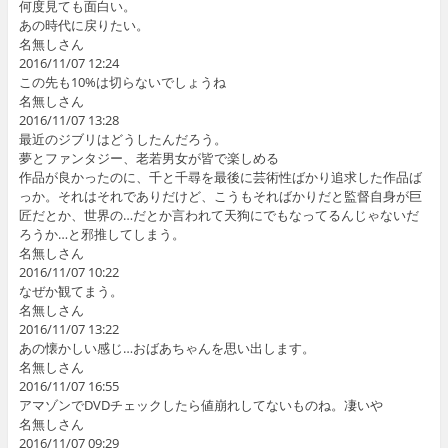
何度見ても面白い。
あの時代に戻りたい。
名無しさん
2016/11/07 12:24
この先も10%は切らないでしょうね
名無しさん
2016/11/07 13:28
最近のジブリはどうしたんだろう。
夢とファンタジー、老若男女が皆で楽しめる
作品が良かったのに、千と千尋を最後に芸術性ばかり追求した作品ば
っか。それはそれでありだけど、こうもそればかりだと監督自身が巨
匠だとか、世界の…だとか言われて天狗にでもなってるんじゃないだ
ろうか…と邪推してしまう。
名無しさん
2016/11/07 10:22
なぜか観てまう。
名無しさん
2016/11/07 13:22
あの懐かしい感じ…おばあちゃんを思い出します。
名無しさん
2016/11/07 16:55
アマゾンでDVDチェックしたら値崩れしてないものね。凄いや
名無しさん
2016/11/07 09:29