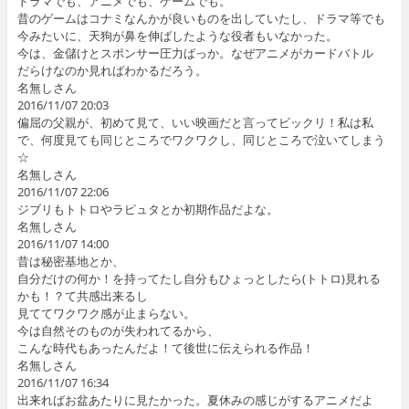
ドラマでも、アニメでも、ゲームでも。
昔のゲームはコナミなんかが良いものを出していたし、ドラマ等でも
今みたいに、天狗が鼻を伸ばしたような役者もいなかった。
今は、金儲けとスポンサー圧力ばっか。なぜアニメがカードバトル
だらけなのか見ればわかるだろう。
名無しさん
2016/11/07 20:03
偏屈の父親が、初めて見て、いい映画だと言ってビックリ！私は私
で、何度見ても同じところでワクワクし、同じところで泣いてしまう
☆
名無しさん
2016/11/07 22:06
ジブリもトトロやラピュタとか初期作品だよな。
名無しさん
2016/11/07 14:00
昔は秘密基地とか、
自分だけの何か！を持ってたし自分もひょっとしたら(トトロ)見れる
かも！？て共感出来るし
見ててワクワク感が止まらない。
今は自然そのものが失われてるから、
こんな時代もあったんだよ！て後世に伝えられる作品！
名無しさん
2016/11/07 16:34
出来ればお盆あたりに見たかった。夏休みの感じがするアニメだよ