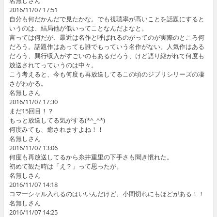
名無しさん
2016/11/07 17:51
自分も何だかんだで見たかな。でも視聴率が高いことを話題にすると
いうのは、結局他が低いってことなんだよなと。
言っては何だが、最近は名作と呼ばれるのがってのが実際のところ何
だろう。話題作はあっても誰でもっていう名作がない。人気作はある
だろう、興行収入がすごいのもあるだろう、けど語り継がれて何度も
放送されてっていうのは中々。
こう考えると、今も何度も再放送してるこの頃のジブリシリーズの凄
さがわかる。
名無しさん
2016/11/07 17:30
まだ15回目！？
もっと放送してる気がする(*^_^*)
何度みても、癒されますよね！！
名無しさん
2016/11/07 13:06
何度も再放送してるから糸井重里の下手さも聞き慣れた。
初めて観た時は「え？」って思ったが。
名無しさん
2016/11/07 14:18
コマーシャル入れるのはいいんだけど、小間切れにもほどがある！！
名無しさん
2016/11/07 14:25