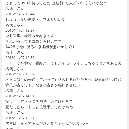
でもってDVDを持ってるのに鑑賞した人が60％くらいかな？
名無しさん
2016/11/07 13:44
しょうもない恋愛ドラマよりいいな
名無しさん
2016/11/07 13:27
糸井重里の棒読みが好きです
それからトウモコロシも良いです
14.2%は他に見るべき番組が無いからです
名無しさん
2016/11/07 12:50
トトロが平和で一番好き。でもメイにイライラしちゃうときもある笑
名無しさん
2016/11/07 13:39
トトロはこの先何十年たっても見られる作品だろう。駿の作品は時代
背景が古くても、なぜか古さを感じさせない。
名無しさん
2016/11/07 14:21
実は11月にトトロを放送したのは初めて
夏だったら、もっと視聴率いったかもね
名無しさん
2016/11/07 13:21
内容はわかってるんだけど見ちゃうんだよなぁ〜
名無しさん