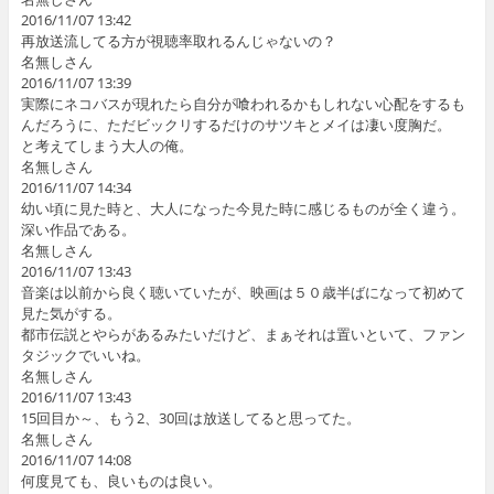
2016/11/07 13:42
再放送流してる方が視聴率取れるんじゃないの？
名無しさん
2016/11/07 13:39
実際にネコバスが現れたら自分が喰われるかもしれない心配をするも
んだろうに、ただビックリするだけのサツキとメイは凄い度胸だ。
と考えてしまう大人の俺。
名無しさん
2016/11/07 14:34
幼い頃に見た時と、大人になった今見た時に感じるものが全く違う。
深い作品である。
名無しさん
2016/11/07 13:43
音楽は以前から良く聴いていたが、映画は５０歳半ばになって初めて
見た気がする。
都市伝説とやらがあるみたいだけど、まぁそれは置いといて、ファン
タジックでいいね。
名無しさん
2016/11/07 13:43
15回目か～、もう2、30回は放送してると思ってた。
名無しさん
2016/11/07 14:08
何度見ても、良いものは良い。