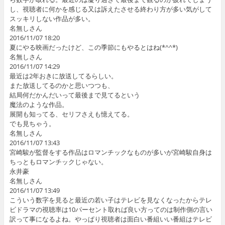
し、視聴者に何かを感じる又は訴えたさせる終わり方が多い気がして
スッキリしない作品が多い。
名無しさん
2016/11/07 18:20
夏にやる映画だったけど、この季節にもやるとはね(*^^*)
名無しさん
2016/11/07 14:29
最近は2年おきに放送してるらしい。
また放送してるのかと思いつつも、
結局何だかんだいって最後まで見てるという
魔法のような作品。
展開も知ってる、セリフさえも憶えてる。
でも見ちゃう。
名無しさん
2016/11/07 13:43
宮崎駿が監督をする作品はロマンチックなものが多いが宮崎駿自身は
ちっともロマンチックじゃない。
永井豪
名無しさん
2016/11/07 13:49
こういう数字を見ると最近の若い子はテレビを見なくなったからテレ
ビドラマの視聴率は10パーセント取れば良い方ってのは制作側の言い
訳って事になるよね。やっぱり視聴者は面白い番組いい番組はテレビ