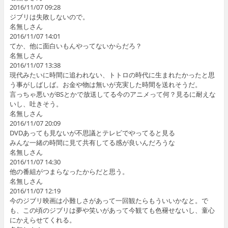
2016/11/07 09:28
ジブリは失敗しないので。
名無しさん
2016/11/07 14:01
てか、他に面白いもんやってないからだろ？
名無しさん
2016/11/07 13:38
現代みたいに時間に追われない、トトロの時代に生まれたかったと思
う事がしばしば。お金や物は無いが充実した時間を送れそうだ。
言っちゃ悪いがBSとかで放送してる今のアニメって何？見るに耐えな
いし、吐きそう。
名無しさん
2016/11/07 20:09
DVDあっても見ないが不思議とテレビでやってると見る
みんな一緒の時間に見て共有してる感が良いんだろうな
名無しさん
2016/11/07 14:30
他の番組がつまらなったからだと思う。
名無しさん
2016/11/07 12:19
今のジブリ映画は小難しさがあって一回観たらもういいかなと。で
も、この頃のジブリは夢や笑いがあって今観ても色褪せないし、童心
にかえらせてくれる。