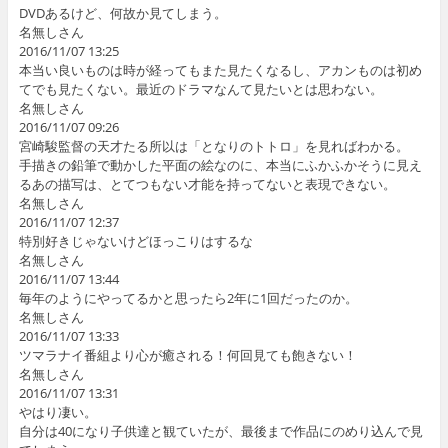
DVDあるけど、何故か見てしまう。
名無しさん
2016/11/07 13:25
本当い良いものは時が経ってもまた見たくなるし、アカンものは初め
てでも見たくない。最近のドラマなんて見たいとは思わない。
名無しさん
2016/11/07 09:26
宮崎駿監督の天才たる所以は「となりのトトロ」を見ればわかる。
手描きの鉛筆で動かした平面の絵なのに、本当にふかふかそうに見え
るあの描写は、とてつもない才能を持ってないと表現できない。
名無しさん
2016/11/07 12:37
特別好きじゃないけどほっこりはするな
名無しさん
2016/11/07 13:44
毎年のようにやってるかと思ったら2年に1回だったのか。
名無しさん
2016/11/07 13:33
ツマラナイ番組より心が癒される！何回見ても飽きない！
名無しさん
2016/11/07 13:31
やはり凄い。
自分は40になり子供達と観ていたが、最後まで作品にのめり込んで見