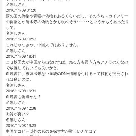
名無しさん
2016/11/09 01:20
夢の国の偽物や青狸の偽物もあるくらいだし、そのうちスカイツリー
の偽物とか清水寺の偽物とかも現れそう･･････というかもうあったり
して。
名無しさん
2016/11/09 10:52
これじゃなきゃ、中国人ではありません。
名無しさん
2016/11/09 18:41
ニセ秋田犬が中国から出なければ、売る方も買う方もアチラの方なの
で放置しておいても良いかと。
血統書に、複製出来ない血統のDNA情報を付けるって技術が開発され
れば良いのに。
名無しさん
2016/11/08 19:31
血統書も偽造かな？
名無しさん
2016/11/09 12:38
肉質が良い？
名無しさん
2016/11/08 19:23
中国でコピー以外のものを探す方が難しいんでは？