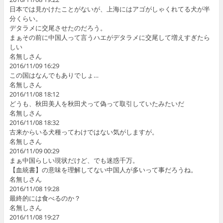
日本では見かけたことがないが、上海にはアゴがしゃくれてる犬が半
分くらい。
デタラメに交尾させたのだろう。
まぁその前に中国人って言うハエがデタラメに交尾して増えすぎたら
しい
名無しさん
2016/11/09 16:29
この国はなんでもありでしょ…
名無しさん
2016/11/08 18:12
どうも、秋田美人を秋田犬って偽って取引していたみたいだ
名無しさん
2016/11/08 18:32
古来からいる犬種ってわけではない気がしますが。
名無しさん
2016/11/09 00:29
まぁ中国らしい現状だけど、でも迷惑千万。
【血統書】の意味を理解してない中国人が多いって事だろうね。
名無しさん
2016/11/08 19:28
最終的には食べるのか？
名無しさん
2016/11/08 19:27