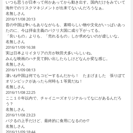
いつも思うが日本って何かあってから動き出す。国内だけをみていて
海外でのリスクマネジメントが出来てないんだろうなぁ。
名無しさん
2016/11/08 20:13
昔の中国は争いもありながらも、素晴らしい物や文化がいっぱいあっ
たのに、今は拝金主義のパクリ大国に成り下がってる。
「良いもの」よりも、「売れるもの」しか求めないのが虚しいな。
名無しさん
2016/11/09 16:38
実は日本よりイタリアの方が秋田犬多いらしいね。
みんな映画のハチ見て飼い出したらしけどなんか変な感じ。
名無しさん
2016/11/09 08:13
凄いね中国は何でもコピーするんだから！ たまげました 張りぼて
オリンピックがあったら何時も１等賞だね！
名無しさん
2016/11/08 22:25
ここ１０年以内で、チャイニーズオリジナルってなにがあるんだろ
う？
名無しさん
2016/11/08 23:23
パクるの上手だけど、最終的に食用になるのか!?
名無しさん
2016/11/09 18:44