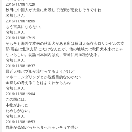
2016/11/08 17:29
秋田に中国人が大量に出没して治安が悪化しそうですね
名無しさん
2016/11/08 18:09
もう言葉にならない。
名無しさん
2016/11/08 17:19
そもそも海外で本来の秋田犬がある所は秋田犬保存会ロサンゼルス支
部(現在は北米支部に)だけなんだが。他の地域のは秋田犬本来のじゃ
ないらしい。勿論日本国内は別。普通に純血種がある。
名無しさん
2016/11/08 18:37
最近犬様バブルが流行ってるようだけど
マネーロンダリングとか脱税目的なのかな？
金持ちの考えることはよくわからんね
名無しさん
2016/11/08 19:04
この国には、
本物があった
ためしがない。
名無しさん
2016/11/08 18:53
血統が偽物だったら食べちゃいそうで恐い