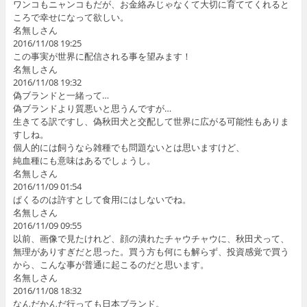
ワンコもニャンコもだが、お金絡みじゃなくて大切に育ててくれると
ころで幸せになって欲しい。
名無しさん
2016/11/08 19:25
この事実が世界に配信される事を望みます！
名無しさん
2016/11/08 19:32
偽ブランドと一緒って…
偽ブランドより質悪いと思うんですが…
生きてる訳ですし、偽秋田犬と交配して世界に広がる可能性もありま
すしね。
個人的には飼うなら雑種でも問題ないとは思いますけど、
純血種にも意味はあるでしょうし。
名無しさん
2016/11/09 01:54
ぱくるのは許すとして食用にはしないでね。
名無しさん
2016/11/09 09:55
以前、画像で見たけれど、顔の潰れたチャウチャウに、秋田犬って、
無理がありすぎだと思った。買う方も何にも解らず、投資感覚で買う
から、こんな事が普通に起こるのだと思います。
名無しさん
2016/11/08 18:32
なんだかんだ行っても日本ブランド。