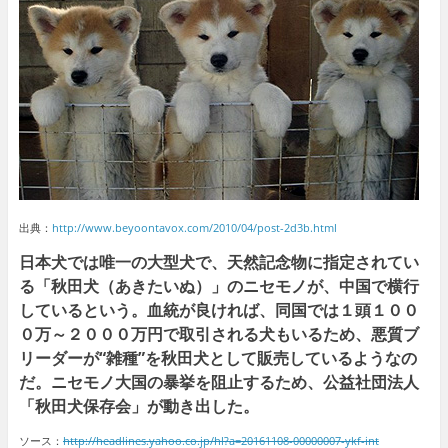
出典：
http://www.beyoontavox.com/2010/04/post-2d3b.html
日本犬では唯一の大型犬で、天然記念物に指定されてい
る「秋田犬（あきたいぬ）」のニセモノが、中国で横行
しているという。血統が良ければ、同国では１頭１００
０万～２０００万円で取引される犬もいるため、悪質ブ
リーダーが“雑種”を秋田犬として販売しているようなの
だ。ニセモノ大国の暴挙を阻止するため、公益社団法人
「秋田犬保存会」が動き出した。
ソース：
http://headlines.yahoo.co.jp/hl?a=20161108-00000007-ykf-int