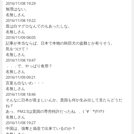
2016/11/08 19:29
無理はない。
名無しさん
2016/11/08 19:22
昔は白マグロなんてのもあったしな。
名無しさん
2016/11/09 08:05
記事が本当ならば、日本で本物の秋田犬の盗難とか有りそう。
気をつけて！
名無しさん
2016/11/08 19:47
．．．で、やっぱり食用？
名無しさん
2016/11/09 09:21
言葉も出ないわ・・・
名無しさん
2016/11/08 18:46
そんなに日本が羨ましいんか。貴国も何か生み出して見たらどうだ
ね？
あっ、PM2.5は貴国の専売特許だったね、、(´∀｀*)ｹﾗｹﾗ
名無しさん
2016/11/08 19:27
中国は、強奪と偽造で出来ているのか？