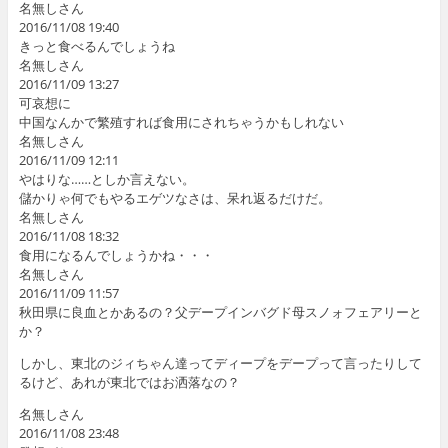
名無しさん
2016/11/08 19:40
きっと食べるんでしょうね
名無しさん
2016/11/09 13:27
可哀想に
中国なんかで繁殖すれば食用にされちゃうかもしれない
名無しさん
2016/11/09 12:11
やはりな……としか言えない。
儲かりゃ何でもやるエゲツなさは、呆れ返るだけだ。
名無しさん
2016/11/08 18:32
食用になるんでしょうかね・・・
名無しさん
2016/11/09 11:57
秋田県に良血とかあるの？父デープインバグド母スノォフェアリーと
か？
しかし、東北のジィちゃん達ってディープをデープって言ったりして
るけど、あれが東北ではお洒落なの？
名無しさん
2016/11/08 23:48