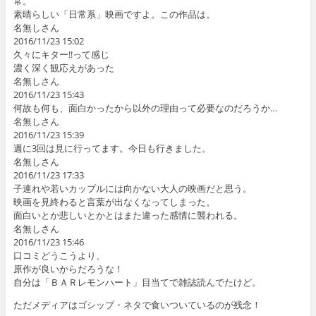
常。
素晴らしい「日常系」映画ですよ。この作品は。
名無しさん
2016/11/23 15:02
久々にキター!!って感じ
濃く深く観応えがあった
名無しさん
2016/11/23 15:43
何故も何も、面白かったから以外の理由って必要なのだろうか…
名無しさん
2016/11/23 15:39
週に3回は見に行ってます。今日も行きました。
名無しさん
2016/11/23 17:33
子連れや若いカップルには向かない大人の映画だと思う。
映画を見終わると言葉が出なくなってしまった。
面白いとか悲しいとかとはまた違った感情に襲われる。
名無しさん
2016/11/23 15:46
口コミどうこうより、
原作が良いからだろうな！
自分は「ＢＡＲレモンハート」目当てで雑誌読んでたけど。
ただメディアはゴシップ・ネタで食いついているのが残念！