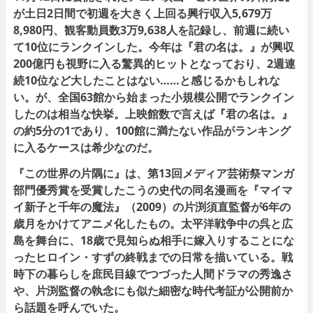
が土日2日間で初週を大きく上回る興行収入5,679万
8,980円、観客動員数3万9,638人を記録し、前週に続い
て10位にランクインした。今年は『君の名は。』が興収
200億円も視野に入る驚異的ヒットとなっており、2週連
続10位など大したことはない……と感じるかもしれな
い。が、全国63館から始まった小規模公開でランクイン
したのは相当な快挙。上映館数で言えば『君の名は。』
の約5分の1であり、100館に満たない作品がランキング
に入るケースは希少なのだ。
『この世界の片隅に』は、第13回メディア芸術祭マンガ
部門優秀賞を受賞したこうの史代の同名漫画を『マイマ
イ新子と千年の魔法』（2009）の片渕須直監督が6年の
歳月をかけてアニメ化したもの。太平洋戦争中の呉と広
島を舞台に、18歳で見知らぬ相手に嫁入りすることにな
ったヒロイン・すずの終戦までの日常を描いている。戦
時下の暮らしを庶民目線でつづった人間ドラマの秀逸さ
や、片渕監督の執念にも似た細密な時代考証が公開前か
ら話題を呼んでいた。