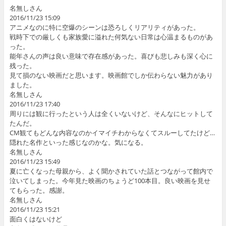
名無しさん
2016/11/23 15:09
アニメなのに特に空爆のシーンは恐ろしくリアリティがあった。
戦時下での厳しくも家族愛に溢れた何気ない日常は心温まるものがあ
った。
能年さんの声は良い意味で存在感があった。喜びも悲しみも深く心に
残った。
見て損のない映画だと思います。映画館でしか伝わらない魅力があり
ました。
名無しさん
2016/11/23 17:40
周りには観に行ったという人は全くいないけど、そんなにヒットして
たんだ。
CM観てもどんな内容なのかイマイチわからなくてスルーしてたけど…
隠れた名作といった感じなのかな。気になる。
名無しさん
2016/11/23 15:49
夏に亡くなった母親から、よく聞かされていた話とつながって館内で
泣いてしまった。今年見た映画のちょうど100本目。良い映画を見せ
てもらった。感謝。
名無しさん
2016/11/23 15:21
面白くはないけど