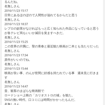
るんだね。
名無しさん
2016/11/23 15:17
日常にあるほのぼので人間性が溢れてるからだと思う
名無しさん
2016/11/23 18:37
レプロの妨害がなければもっと広く知られた作品になっていると思う
が各テレビ局もいいか減目を覚ますべきだ。
名無しさん
2016/11/23 15:25
この世界の片隅に、聖の青春と最近観た映画が二本とも当たりだった
名無しさん
2016/11/23 17:34
原作がいいのでね。
名無しさん
2016/11/23 15:44
映画が良い事、のんが世間に好感を持たれている事 週末見に行きま
す
名無しさん
2016/11/23 14:47
昔、観客のまばらな映画館で
ロードショー上映の「カリオストロの城」を観た。
SNSの無い時代、口コミには時間がかかったもんだ。
名無しさん