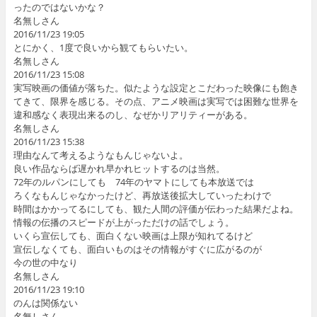
ったのではないかな？
名無しさん
2016/11/23 19:05
とにかく、1度で良いから観てもらいたい。
名無しさん
2016/11/23 15:08
実写映画の価値が落ちた。似たような設定とこだわった映像にも飽き
てきて、限界を感じる。その点、アニメ映画は実写では困難な世界を
違和感なく表現出来るのし、なぜかリアリティーがある。
名無しさん
2016/11/23 15:38
理由なんて考えるようなもんじゃないよ。
良い作品ならば遅かれ早かれヒットするのは当然。
72年のルパンにしても 74年のヤマトにしても本放送では
ろくなもんじゃなかったけど、再放送後拡大していったわけで
時間はかかってるにしても、観た人間の評価が伝わった結果だよね。
情報の伝播のスピードが上がっただけの話でしょう。
いくら宣伝しても、面白くない映画は上限が知れてるけど
宣伝しなくても、面白いものはその情報がすぐに広がるのが
今の世の中なり
名無しさん
2016/11/23 19:10
のんは関係ない
名無しさん