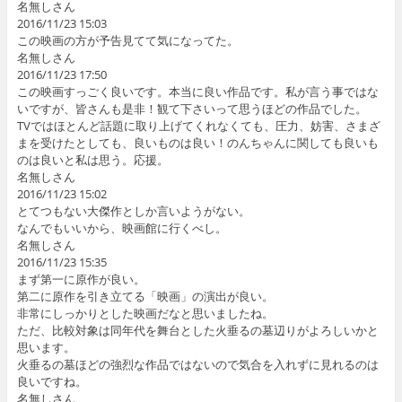
名無しさん
2016/11/23 15:03
この映画の方が予告見てて気になってた。
名無しさん
2016/11/23 17:50
この映画すっごく良いです。本当に良い作品です。私が言う事ではな
いですが、皆さんも是非！観て下さいって思うほどの作品でした。
TVではほとんど話題に取り上げてくれなくても、圧力、妨害、さまざ
まを受けたとしても、良いものは良い！のんちゃんに関しても良いも
のは良いと私は思う。応援。
名無しさん
2016/11/23 15:02
とてつもない大傑作としか言いようがない。
なんでもいいから、映画館に行くべし。
名無しさん
2016/11/23 15:35
まず第一に原作が良い。
第二に原作を引き立てる「映画」の演出が良い。
非常にしっかりとした映画だなと思いましたね。
ただ、比較対象は同年代を舞台とした火垂るの墓辺りがよろしいかと
思います。
火垂るの墓ほどの強烈な作品ではないので気合を入れずに見れるのは
良いですね。
名無しさん