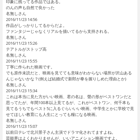
印象に残ってる作品ではある。
のんの声も自然で良かった
名無しさん
2016/11/23 14:56
作品がしっかりしてるからだよ。
ファンタジーじゃなくリアルを描いてるから支持される。
名無しさん
2016/11/23 15:26
テアトルがストップ高
名無しさん
2016/11/23 15:55
丁寧に作られた映画です。
でも原作未読だと、映画を見てても意味がわからない場所が沢山ある
んじゃないかな？(例えば結婚式で新郎が拳を握りしめた理由とか)
名無しさん
2016/11/23 15:34
これは本当に見た方がいい映画、君の名は、聲の形がベストワンだと
思ってたが、年間100本以上見てるが、これがベストワン、何千本も
見てるうちでもベスト5に入るぐらいいい映画、中学生とかに学校で見
せてほしい教育にも人生にとっても糧になる映画。
名無しさん
2016/11/23 15:07
以前日テレで北川景子さん主演でドラマ化されてますよね。
芸能界はよくわかりませんが、いいアニメション映画ですよ。