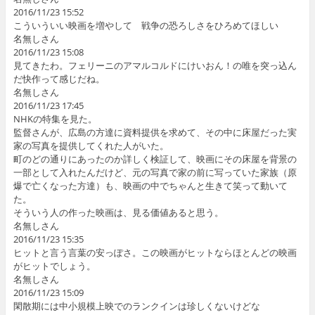
2016/11/23 15:52
こういういい映画を増やして 戦争の恐ろしさをひろめてほしい
名無しさん
2016/11/23 15:08
見てきたわ。フェリーニのアマルコルドにけいおん！の唯を突っ込ん
だ快作って感じだね。
名無しさん
2016/11/23 17:45
NHKの特集を見た。
監督さんが、広島の方達に資料提供を求めて、その中に床屋だった実
家の写真を提供してくれた人がいた。
町のどの通りにあったのか詳しく検証して、映画にその床屋を背景の
一部として入れたんだけど、元の写真で家の前に写っていた家族（原
爆で亡くなった方達）も、映画の中でちゃんと生きて笑って動いて
た。
そういう人の作った映画は、見る価値あると思う。
名無しさん
2016/11/23 15:35
ヒットと言う言葉の安っぽさ。この映画がヒットならほとんどの映画
がヒットでしょう。
名無しさん
2016/11/23 15:09
閑散期には中小規模上映でのランクインは珍しくないけどな