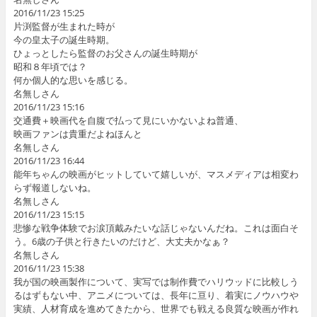
2016/11/23 15:25
片渕監督が生まれた時が
今の皇太子の誕生時期。
ひょっとしたら監督のお父さんの誕生時期が
昭和８年頃では？
何か個人的な思いを感じる。
名無しさん
2016/11/23 15:16
交通費＋映画代を自腹で払って見にいかないよね普通、
映画ファンは貴重だよねほんと
名無しさん
2016/11/23 16:44
能年ちゃんの映画がヒットしていて嬉しいが、マスメディアは相変わ
らず報道しないね。
名無しさん
2016/11/23 15:15
悲惨な戦争体験でお涙頂戴みたいな話じゃないんだね。これは面白そ
う。6歳の子供と行きたいのだけど、大丈夫かなぁ？
名無しさん
2016/11/23 15:38
我が国の映画製作について、実写では制作費でハリウッドに比較しう
るはずもない中、アニメについては、長年に亘り、着実にノウハウや
実績、人材育成を進めてきたから、世界でも戦える良質な映画が作れ