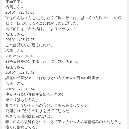
作品です。
名無しさん
2016/11/23 16:03
実はのんちゃんを応援したくて観に行った。思っていた以上にいい映
画で、観に行って本当に良かったと思った。
内容的には「君の名は。」より上かも～！
名無しさん
2016/11/23 17:57
これは見たいが近くにない。
名無しさん
2016/11/23 18:10
戦争反対を否定する人たちに人気があるね。
名無しさん
2016/11/23 15:43
話題の邦画がアニメばかりというのが今の日本の現実か。
名無しさん
2016/11/23 13:54
注目され高い評価を集めるとその分、
逆張りはもちろん、
見てもいない人からの心無い言葉も集まってくる。
公開されてからの動きを見てて思った。
もちろん感想は自由だけど、
特にのんの復帰作ということでアンチや大人の事情絡みの人たち？も
盛んに投稿してる。