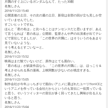
片隅のすぐ上にいるガンダムなんて、たった30館
名無しさん
2016/11/23 15:40
公開直後の土日、その次の週の土日、新宿は全部の回が立ち見しか空
いていませんでした。
すごいヒットですね。
ほんと「君の名は」と比べることはナンセンスだと思いますが、あえ
て言うなれば「君の名は」公開前、監督さんや声の出演者が出てテレ
ビで宣伝してましたが、「この世界の片隅に」はそういうのをあまり
見ていないような。
そう考えるとすごいなーと。
名無しさん
2016/11/23 15:52
映画はまだ観ていないけど、原作はとても面白い。
「君の名は」が娯楽作品なら、「この世界の片隅に」は、ほっこり＆
考えさせられる系の漫画。上映関数が少ないのが残念すぎる。
名無しさん
2016/11/23 15:05
制作会社が今年ぶっちぎりで面白いアニメに選ばれたユーリ!!!onICEと
いうアニメを作っている会社だからというのも宣伝に一役買っている
と思う。そいうツイッターの宣伝が多く回ってきたし興味が出る人も
いると思う。
名無しさん
2016/11/23 15:04