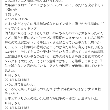
こんだけアニメ映画が取り上げられると、
数年後に反動で「アニメはもういいっつーのに」みたいな波が来そう
で嫌だわ
名無しさん
2016/11/23 15:43
＞まだあどけなさの残る無防備なヒロイン像と、降りかかる悲劇のギ
ャップがショッキング
個人的に観るきっかけとしては、のんちゃんの主演が大きかったのだ
けど、観たら正にそのギャップの衝撃度が大きかった。もちろん戦争
時なので現実にそういう事はたくさん起こっていた事だとは思うか
ら、そういう戦争時の悲劇が起こるのは当たり前と言えば当たり前な
んだけど、そして主人公や子供がそういう目に遭ってしまうのは表現
上普通は余りない事なのだけど、戦争の恐ろしさを感じる意味でのイ
ンパクトは大だった。そういう意味ではちょっと飛躍して言うと…子
供を殺さないと言われている「アメリカ映画」が偽善に満ちていると
思えた。
名無しさん
2016/11/23 15:17
いつか見てみたいね。
ところで史実云々を語るのであれば”太平洋戦争”ではなく”大東亜戦
争”だろ？
日本とアメリカとの戦いは壮絶だが戦争の一部にしか過ぎないよ。
名無しさん
2016/11/23 14:57