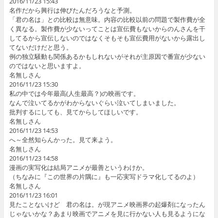
2016/11/23 15:43
名作だから興行は伸びたんだろうなと予測。
「君の名は」との比較は無意味。内容の比較以前の問題で製作費が全
く異なる。製作費が少ないってことは宣伝費もないからのんさんを干
してるから宣伝しないのではなくそもそも宣伝費用がないから露出し
てないだけだと思う。
例の独立騒動も関係あるかもしれないがそれが主原因で番宣が少ない
のではないと思いますよ。
名無しさん
2016/11/23 15:30
私の中では今年最高(人生最高？)の映画です。
なんで泣いてるかがわからないぐらい泣いてしまいました。
批判するにしても、見てからしてほしいです。
名無しさん
2016/11/23 14:53
へ～全然知らんかった。見て来よう。
名無しさん
2016/11/23 14:58
漫画の実写化は結局アニメが最善というわけか。
（ちなみに『この世界の片隅に』も一応実写ドラマ化してるのよ）
名無しさん
2016/11/23 16:01
見たことないけど 君の名は。が現アニメ映画界の起爆剤になったん
じゃないかな？あまり映画でアニメを見に行かない人も見るようにな