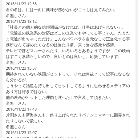
2016/11/23 12:55
君の名は。には一向に興味が沸かないがこっちは見てみたい。
名無しさん
2016/11/23 18:12
「社長との個人的な信頼関係がなければ、仕事はあげられない」、
「電通並の残業系の対応はどこの企業でもやってる事じゃん、たまた
ま電通が出ちゃっただけ」こんなパワハラを自覚なしで正当化する事
務所なんて辞めたくなるのは当たり前。真っ当な感覚や感情。
テレビでほどスルーされたり、いろいろとあるようですが、この映画
はすごく素晴らしいので、良いものは良いし。応援しています。
名無しさん
2016/11/23 15:57
期待されていない映画がヒットして、それは何故？って記事になるな
ら分かるが、
こうやって話題を持ち出してヒットしてるように思わせるメディアの
あり方は好きではない。
他の映画がヒットした理由も述べた上で言及して頂きたい。
名無しさん
2016/11/23 17:48
片渕さんも新海さんも、祭り上げられたリパチンコマネーに翻弄され
たりしないで欲しい。
名無しさん
2016/11/23 15:07