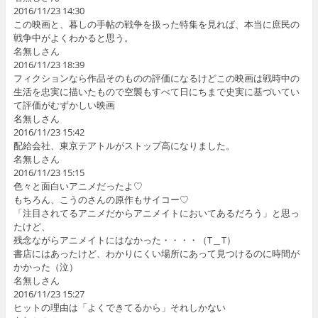
2016/11/23 14:30
この映画と、暮しの手帖の戦争を扱った特集を見れば、本当に庶民の
戦争中がよくわかると思う。
名無しさん
2016/11/23 18:39
フィクションなら作品そのものの評価になるけどこの映画は戦時中の
生活を忠実に描いたもので空襲もすべて日にちまで史実に基づいてい
て評価がむずかしい映画
名無しさん
2016/11/23 15:42
配給会社、東京テアトルがストップ高になりました。
名無しさん
2016/11/23 15:15
色々と面白いアニメだったよ♡
もちろん、こうのさんの原作もサイコー♡
「注目されてるアニメだからアニメイトにおいてあるだろう」と思っ
たけど、
残念ながらアニメイトにはなかった・・・・（T＿T）
書店にはあったけど、わかりにくい場所にあって見つけるのに時間が
かかった（泣）
名無しさん
2016/11/23 15:27
ヒットの理由は「よくできてるから」それしかない