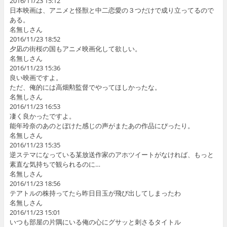
2016/11/23 15:12
日本映画は、アニメと怪獣と中二恋愛の３つだけで成り立ってるので
ある。
名無しさん
2016/11/23 18:52
夕凪の街桜の国もアニメ映画化して欲しい。
名無しさん
2016/11/23 15:36
良い映画ですよ。
ただ、俺的には高畑勲監督でやってほしかったな。
名無しさん
2016/11/23 16:53
凄く良かったですよ。
能年玲奈のあのとぼけた感じの声がまたあの作品にぴったり。
名無しさん
2016/11/23 15:35
逆ステマになっている某放送作家のアホツイートがなければ、もっと
素直な気持ちで観られるのに…
名無しさん
2016/11/23 18:56
テアトルの株持ってたら昨日目玉が飛び出してしまったわ
名無しさん
2016/11/23 15:01
いつも部屋の片隅にいる俺の心にグサッと刺さるタイトル