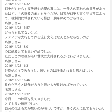
2016/11/23 14:32
戦争がもたらす喪失感や絶望の裏には、一般人の変わらぬ日常があっ
たはず。「火垂るの墓」もそうだが、日常が戦争と言う非日常によっ
て、強制的に壊されていく様は、胸を締めつけられる。
名無しさん
2016/11/23 15:57
どっちも見てないけど、
メディアが先行して作る流行文化はなんとかならないのか
名無しさん
2016/11/23 18:01
心に残るとても良い作品でした。
ただしこの映画が若い世代に支持されるかはわかりません。
名無しさん
2016/11/23 16:31
SNSがどうであろうと、良いものは評価されると思えばよい。
名無しさん
2016/11/23 16:46
良作だろうと駄作だろうと観た人が良ければそれでいい。
名無しさん
2016/11/23 18:32
今日、この映画を見て来ました。
とても良い映画でした。
自分の伝える力が無いのが悔しいですが、多くの人に見てもらいたい