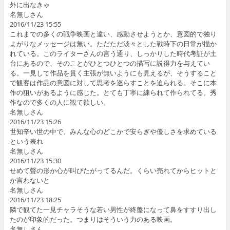
外に出なきゃ
名無しさん
2016/11/23 15:55
これまでの多くの戦争映画と違い、感動させようとか、意図的で独り
よがりなメッセージは無い。ただただ淡々とした戦時下の日常が描か
れている。このライターさんの言う通り、しっかりした時代考証が土
台にあるので、そのことがひとつひとつの描写に説得力を与えてい
る。一見して作品を貫く主張が無いようにも見えるが、そうすること
で観客は作品の意図に対して思考を巡らすことを迫られる。そこに本
作の狙いがあるように感じた。とても丁寧に練られて作られてる。秀
作なので多くの人に観て欲しい。
名無しさん
2016/11/23 15:26
世知辛い世の中で、みんな心のどこかで安らぎや優しさを求めている
という表れ
名無しさん
2016/11/23 15:30
せめて聲の形か心が叫びたがってるんだ。くらい売れてからヒットと
か言わないと
名無しさん
2016/11/23 18:25
隣で観てた一見チャラそうな若い男性が終盤になって鼻をすすり出し
たのが印象的だった。つまりはそういう力のある映画。
名無しさん