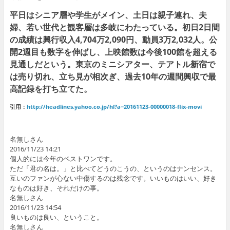
平日はシニア層や学生がメイン、土日は親子連れ、夫
婦、若い世代と観客層は多岐にわたっている。初日2日間
の成績は興行収入4,704万2,090円、動員3万2,032人。公
開2週目も数字を伸ばし、上映館数は今後100館を超える
見通しだという。東京のミニシアター、テアトル新宿で
は売り切れ、立ち見が相次ぎ、過去10年の週間興収で最
高記録を打ち立てた。
引用：
http://headlines.yahoo.co.jp/hl?a=20161123-00000018-flix-movi
名無しさん
2016/11/23 14:21
個人的には今年のベストワンです。
ただ「君の名は。」と比べてどうのこうの、というのはナンセンス。
互いのファンが心ない中傷するのは残念です。いいものはいい、好き
なものは好き、それだけの事。
名無しさん
2016/11/23 14:54
良いものは良い、ということ。
名無しさん