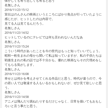
懐かしくも有り悲しくも有ると思う
名無しさん
2016/11/23 15:12
宣伝はのんさんの映画というところにばかり焦点が行っていたように
感じたが、ヒットしたのは内容で。
見てる人は見てるんだろう。
名無しさん
2016/11/23 14:52
ヒットしているのにテレビでは何も言われないんだなあ
名無しさん
2016/11/23 15:24
こういう時代があったことを今の世代はもっと知っていいでしょう。
昭和一桁生まれの母から聞いて私は知っていますが、私の子供たちは
戦後生まれの私の話では不十分かも。優れた映画ならその穴埋めをし
てもらる気がします。
名無しさん
2016/11/23 16:08
幸せとは何かを考えさせてくれる作品だと思う。時代が違うので、今
の若い人では敬遠する人もいるかもしれないが、ぜひ見て欲しいと思
う。
名無しさん
2016/11/23 14:58
アニメは飛んだり跳ねたりするだけじゃなく、日常を描いてもおもし
ろいと言う事だと思う。