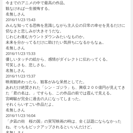
今までのアニメの中で最高の作品。
観なければ一生後悔する。
名無しさん
2016/11/23 15:43
みんな知ってる恐怖を意識しながら主人公の日常の幸せを見るだけに
切なさと悲しみが大きそうだな。
じわじわ進むカウントダウンみたいなものか。
未来を分かってるだけに助けたい気持ちになるかもなぁ。
名無しさん
2016/11/23 15:33
優しいタッチの絵から、感情がダイレクトに伝わってくる。
可笑しさも、悲しさも。
名無しさん
2016/11/23 15:37
映画観終わったら、観客がみな呆然としてた。
あれだけ絶賛された「シン・ゴジラ」も、興収２００億円が見えてき
た「君の名は。」ですらも、この作品の前では霞んで見える。
宮崎駿が完全に過去の人になってしまった。
それくらいすごい作品だよ。
名無しさん
2016/11/23 16:04
「夕凪の街 桜の国」の実写映画の時は、全く話題にならなかった
ね。そっちもピックアップされるといいんだけど。
名無しさん