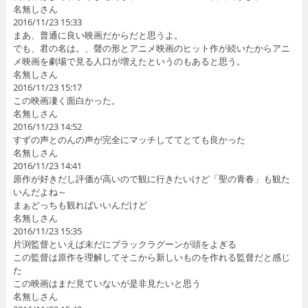
名無しさん
2016/11/23 15:33
まあ、普通に良い映画だからだと思うよ。
でも、君の名は。、聲の形とアニメ映画のヒット作が続いたからアニ
メ映画を劇場で見る人口が増えたというのもあると思う。
名無しさん
2016/11/23 15:17
この映画凄く面白かった。
名無しさん
2016/11/23 14:52
すずの声とのんの声が完全にマッチしててとても良かった
名無しさん
2016/11/23 14:41
原作が好きだし評価が高いので観に行きたいけど「聖の青春」も観た
いんだよね～
まぁどっちも観ればいいんだけど
名無しさん
2016/11/23 15:35
片渕監督といえば未だにブラックラグーンが頭をよぎる
この監督は原作を理解してそこから新しいものを作れる監督だと感じ
た
この映画はまだ見ていないが是非見たいと思う
名無しさん