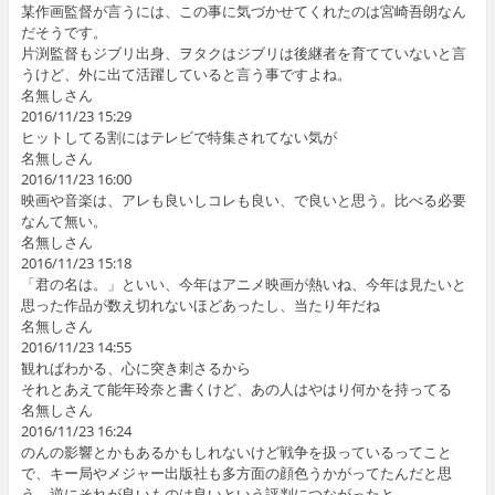
某作画監督が言うには、この事に気づかせてくれたのは宮崎吾朗なん
だそうです。
片渕監督もジブリ出身、ヲタクはジブリは後継者を育てていないと言
うけど、外に出て活躍していると言う事ですよね。
名無しさん
2016/11/23 15:29
ヒットしてる割にはテレビで特集されてない気が
名無しさん
2016/11/23 16:00
映画や音楽は、アレも良いしコレも良い、で良いと思う。比べる必要
なんて無い。
名無しさん
2016/11/23 15:18
「君の名は。」といい、今年はアニメ映画が熱いね、今年は見たいと
思った作品が数え切れないほどあったし、当たり年だね
名無しさん
2016/11/23 14:55
観ればわかる、心に突き刺さるから
それとあえて能年玲奈と書くけど、あの人はやはり何かを持ってる
名無しさん
2016/11/23 16:24
のんの影響とかもあるかもしれないけど戦争を扱っているってこと
で、キー局やメジャー出版社も多方面の顔色うかがってたんだと思
う。逆にそれが良いものは良いという評判につながったと。