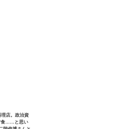
料理店。政治資
夕食……と思い
二階俊博さんと