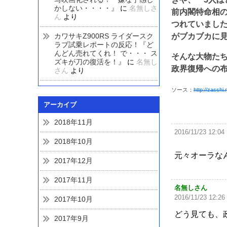
かしない・・・・』
に
名無しさ
前内閣特命相
ん
より
つれていまし
カワサキZ900RS ライダースク
がブカブカに
ラブ試乗レポートの反応！『ど
んどん売れてくれ！ で・・・ ス
そんな大物たち
ズキが刀の復活を！』
に
名無し
政界復帰への布
さん
より
ソース：
http://zasshi
アーカイブ
2018年11月
2016/11/23 12:04
2018年10月
元々オーラなん
2017年12月
2017年11月
名無しさん
2016/11/23 12:26
2017年10月
どう見ても、
2017年9月