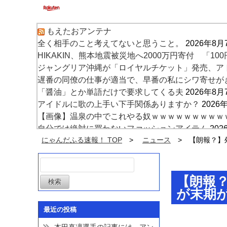
もえたおアンテナ
全く相手のこと考えてないと思うこと。
2026年8月
HIKAKIN、熊本地震被災地へ2000万円寄付 「
ジャングリア沖縄が「ロイヤルチケット」発売、ア
遅番の同僚の仕事が適当で、早番の私にシワ寄せが
「醤油」とか単語だけで要求してくる夫
2026年8月
アイドルに歌の上手い下手関係ありますか？
2026
【画像】温泉の中でこれやる奴ｗｗｗｗｗｗｗｗｗ
自分では絶対に買わないファッションアイテム
202
坂口杏里「98kg激変」に続き「ろれつ回らず」で
にゃんだふる速報！ TOP
ニュース
【朗報？】
子どもなし、友人なし…気がついたら私は「身寄り
7日
【朗報
が末期
最近の投稿
本田真凜選手の記事には、アン