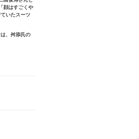
「顔はすごくや
着ていたスーツ
食は、舛添氏の