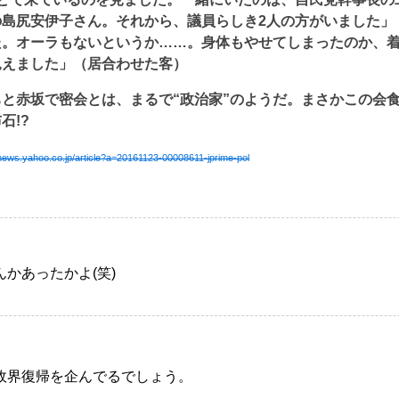
の島尻安伊子さん。それから、議員らしき2人の方がいました」
た。オーラもないというか……。身体もやせてしまったのか、
見えました」（居合わせた客）
と赤坂で密会とは、まるで“政治家”のようだ。まさかこの会
石!?
.news.yahoo.co.jp/article?a=20161123-00008611-jprime-pol
かあったかよ(笑)
政界復帰を企んでるでしょう。