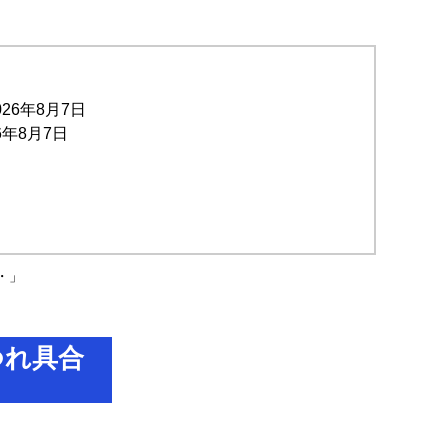
026年8月7日
6年8月7日
・」
2026年8月7日
前提の世の中、でも孤立は誰にでも起きる
2026年8月
つれ具合