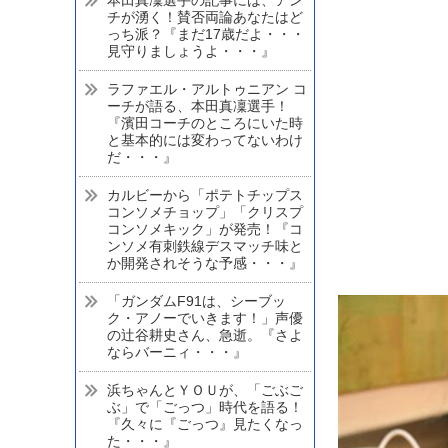
チが湧く！賛否両論あなたはど
っち派？『まだ17歳だよ・・・
見守りましょうよ・・・』
ラファエル・アルトゥニアン コ
ーチが語る、本田真凜選手！
『濱田コーチのところにいた時
と基本的には変わってないわけ
だ・・・』
カルビーから「ポテトチップス
コンソメチョップ」「クリスプ
コンソメキック」が発売！『コ
ンソメ有刺鉄線デスマッチ味と
か開発されそうな予感・・・』
「ガンダムF91は、シーブッ
ク・アノーでいきます！」声優
の辻谷耕史さん、急逝。『さよ
ならバーニィ・・・』
浜ちゃんとＹＯＵが、「ごぶご
ぶ」で「ごっつ」時代を語る！
『久々に『ごっつ』見たくなっ
た・・・』