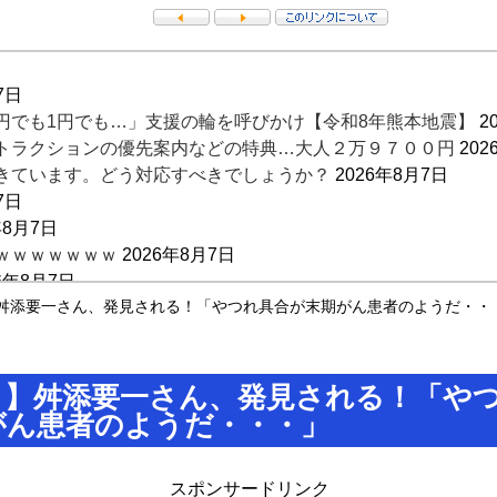
7日
100円でも1円でも…」支援の輪を呼びかけ【令和8年熊本地震】
2
トラクションの優先案内などの特典…大人２万９７００円
202
きています。どう対応すべきでしょうか？
2026年8月7日
7日
年8月7日
ｗｗｗｗｗｗｗ
2026年8月7日
6年8月7日
も続く生配信…「配信者におもちゃにされてる」知人は懸念表明
舛添要一さん、発見される！「やつれ具合が末期がん患者のようだ・・
なし」 、相談できるのはどこの誰？ 「家族がいること」が
？】舛添要一さん、発見される！「や
がん患者のようだ・・・」
スポンサードリンク