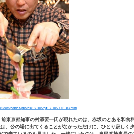
ei.com/politics/photos/150105/plt1501050001-p3.html
、前東京都知事の舛添要一氏が現れたのは、赤坂のとある和食
後は、公の場に出てくることがなかっただけに、ひとり寂しく
ほどで来ているのを見ました。一緒にいたのは、自民党幹事長の