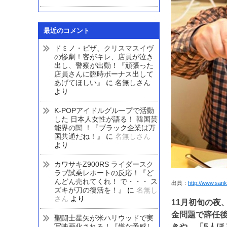
最近のコメント
ドミノ・ピザ、クリスマスイヴ
の惨劇！客がキレ、店員が泣き
出し、警察が出動！『頑張った
店員さんに臨時ボーナス出して
あげてほしい』
に
名無しさん
より
K-POPアイドルグループで活動
した 日本人女性が語る！ 韓国芸
能界の闇 ！『ブラック企業は万
国共通だね！』
に
名無しさん
より
カワサキZ900RS ライダースク
ラブ試乗レポートの反応！『ど
んどん売れてくれ！ で・・・ ス
出典：
http://www.sank
ズキが刀の復活を！』
に
名無し
さん
より
11月初旬の夜
金問題で辞任
聖闘士星矢が米ハリウッドで実
写映画化される！『嫌な予感し
きや、「5人