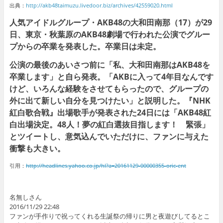
出典：
http://akb48taimuzu.livedoor.biz/archives/42559020.html
人気アイドルグループ・AKB48の大和田南那（17）が29
日、東京・秋葉原のAKB48劇場で行われた公演でグルー
プからの卒業を発表した。卒業日は未定。
公演の最後のあいさつ前に「私、大和田南那はAKB48を
卒業します」と自ら発表。「AKBに入って4年目なんです
けど、いろんな経験をさせてもらったので、グループの
外に出て新しい自分を見つけたい」と説明した。『NHK
紅白歌合戦』出場歌手が発表された24日には「AKB48紅
白出場決定。48人！夢の紅白選抜目指します！ 緊張」
とツイートし、意気込んでいただけに、ファンに与えた
衝撃も大きい。
引用：
http://headlines.yahoo.co.jp/hl?a=20161129-00000355-oric-ent
名無しさん
2016/11/29 22:48
ファンが手作りで祝ってくれる生誕祭の帰りに男と夜遊びしてるとこ