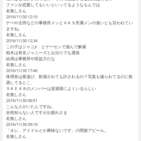
ファンが恋愛してもいいといってるようなもんでは
名無しさん
2016/11/30 12:19
ナベや太田などの事務所メンとＡＫＳ所属メンの違いとも言われてい
ますね。
名無しさん
2016/11/30 12:34
この子はジャニjr．とゲーセンで遊んで解雇
柏木は有名ジャニーズとお泊りでも選抜
結局は事務所や収益力だな
名無しさん
2016/11/30 17:46
珠理奈は夜遊び、飲酒されても許されるの？写真も撮られてるのに飲
酒してるとこ、
ＳＫＥ４８のメンバーは居酒屋によくいるらしい
名無しさん
2016/11/30 06:51
こんな人がいたんですね。
全然知らない人ですがお疲れさま
名無しさん
2016/11/30 09:19
「オレ、アイドルとか興味ないです」の間接アピール。
名無しさん