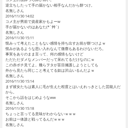
逆立ちしたって手の届かない相手なんだから餅つけ。
名無しさん
2016/11/30 14:02
コメ主が男前で資産家かもよーw
手が届かないのはあなた(*´艸`)
名無しさん
2016/11/30 15:11
恨みって考えたこともない感情を持ち出すお前が餅つけよｗ
恨みがあるような思い入れなんて微塵もあるわけないだろ。
事実をありのまま言って、何の感情もないけど
ただただダメなメンバーだって呆れてるだけなのにｗ
この赤ポチ見てよ。幾らヲタが盲目擁護しようとしても
外から見たら同じこと考えてる奴は沢山いるんだよｗ
名無しさん
2016/11/30 15:14
まず彼女たちは素人に毛が生えた程度とはいえれっきとした芸能人だ
から。
そこから話をはじめようなww
名無しさん
2016/11/30 15:18
ちょっと言ってる意味がわからないｗｗｗ
お前は一体誰と戦ってるんだｗｗｗ
名無しさん