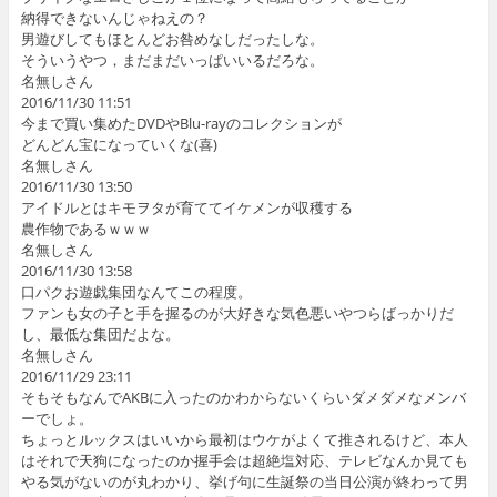
納得できないんじゃねえの？
男遊びしてもほとんどお咎めなしだったしな。
そういうやつ，まだまだいっぱいいるだろな。
名無しさん
2016/11/30 11:51
今まで買い集めたDVDやBlu-rayのコレクションが
どんどん宝になっていくな(喜)
名無しさん
2016/11/30 13:50
アイドルとはキモヲタが育ててイケメンが収穫する
農作物であるｗｗｗ
名無しさん
2016/11/30 13:58
口パクお遊戯集団なんてこの程度。
ファンも女の子と手を握るのが大好きな気色悪いやつらばっかりだ
し、最低な集団だよな。
名無しさん
2016/11/29 23:11
そもそもなんでAKBに入ったのかわからないくらいダメダメなメンバ
ーでしょ。
ちょっとルックスはいいから最初はウケがよくて推されるけど、本人
はそれで天狗になったのか握手会は超絶塩対応、テレビなんか見ても
やる気がないのが丸わかり、挙げ句に生誕祭の当日公演が終わって男