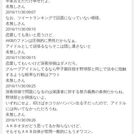
卒業言えただけ幸せだよ。
名無しさん
2016/11/30 09:07
なお、ツイートランキングで話題になっていない模様。
名無しさん
2016/11/30 09:10
恋愛しても良いと思うけど、
AKBのファンは圧倒的に男性だからなぁ。
アイドルとして頑張るならそこは隠し通さないと
名無しさん
2016/11/30 09:15
恋愛してもいいけど深夜徘徊はダメだろ。
グループアイドルしてるなら甲子園目指す野球部と同じで法令に抵触
するような軽率な行動はアウト
名無しさん
2016/11/30 09:25
深夜徘徊で問題になるのは保護者に対する努力義務の条例だからね。
野球部とか関係ないよ。
いずれにせよ、叩けばホコリがバンバン出る子だったので、アイドル
には向いてなかっただろうね。
名無しさん
2016/11/30 09:26
ＡＫＢオタがどう思ってるか知らないけど、
そもそもＡＫＢ自体が世間一般的にもうオワコン。