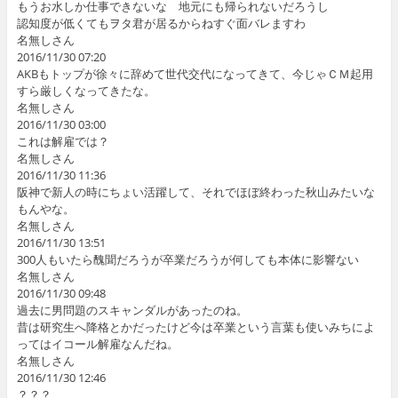
もうお水しか仕事できないな 地元にも帰られないだろうし
認知度が低くてもヲタ君が居るからねすぐ面バレますわ
名無しさん
2016/11/30 07:20
AKBもトップが徐々に辞めて世代交代になってきて、今じゃＣＭ起用
すら厳しくなってきたな。
名無しさん
2016/11/30 03:00
これは解雇では？
名無しさん
2016/11/30 11:36
阪神で新人の時にちょい活躍して、それでほぼ終わった秋山みたいな
もんやな。
名無しさん
2016/11/30 13:51
300人もいたら醜聞だろうが卒業だろうが何しても本体に影響ない
名無しさん
2016/11/30 09:48
過去に男問題のスキャンダルがあったのね。
昔は研究生へ降格とかだったけど今は卒業という言葉も使いみちによ
ってはイコール解雇なんだね。
名無しさん
2016/11/30 12:46
？？？