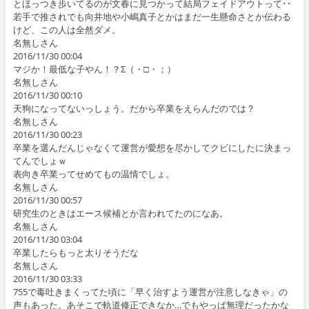
とほっつき歩いてるのが文春に見つかって結局フェイドアウトって･･
若手で推されでも向井地や小嶋真子とかはまだ一生懸命さとか伝わる
けど、この人は全然ダメ。
名無しさん
2016/11/30 00:04
マジか！最低な子やん！？Σ（・□・；）
名無しさん
2016/11/30 00:10
天狗になってないっしょう。だから卒業をえらんだのでは？
名無しさん
2016/11/30 00:23
卒業を選んだんじゃなくて運営が愛想を尽かしてクビにしたに決まっ
てんでしょｗ
表向き卒業ってせめてもの温情でしょ。
名無しさん
2016/11/30 00:57
研究生のときはエース候補とか言われてたのになあ。
名無しさん
2016/11/30 03:04
卒業したらもっと太りそうだな
名無しさん
2016/11/30 03:33
755で毒吐きまくってた頃に「早く治すよう運営が注意しなきゃ」の
声もあった。あそこで軌道修正できなか…でもやっぱ無理だったかな