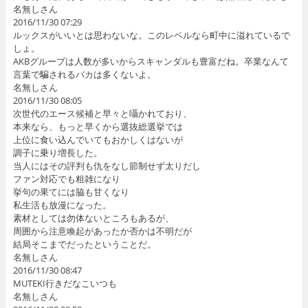
名無しさん
2016/11/30 07:29
ルックスがいいとは思わないな。このレベルなら町中に溢れているで
しょ。
AKBグループは人数が多いからスキャンダルも豊富だね。卒業なんて
言葉で騙されるバカは多くないよ。
名無しさん
2016/11/30 08:05
次世代のエース候補と早々と囁かれており、
本来なら、もっと早くから選抜総選挙では
上位に食い込んでいてもおかしくはないが
調子に乗り増長した。
当人にはその評判も仇をなし節制せず太りだし
ファン対応でも粗雑になり
挙句の果てには脇も甘くなり
私生活も放漫になった。
素材としては勿体ないところもあるが、
周囲から注意喚起があったか否かは不明だが
結局そこまでだったということだ。
名無しさん
2016/11/30 08:47
MUTEKI行きだなこいつも
名無しさん