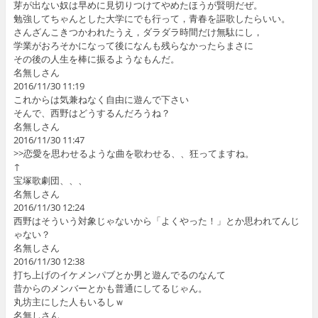
芽が出ない奴は早めに見切りつけてやめたほうが賢明だぜ。
勉強してちゃんとした大学にでも行って，青春を謳歌したらいい。
さんざんこきつかわれたうえ，ダラダラ時間だけ無駄にし，
学業がおろそかになって後になんも残らなかったらまさに
その後の人生を棒に振るようなもんだ。
名無しさん
2016/11/30 11:19
これからは気兼ねなく自由に遊んで下さい
そんで、西野はどうするんだろうね？
名無しさん
2016/11/30 11:47
>>恋愛を思わせるような曲を歌わせる、、狂ってますね。
↑
宝塚歌劇団、、、
名無しさん
2016/11/30 12:24
西野はそういう対象じゃないから「よくやった！」とか思われてんじ
ゃない？
名無しさん
2016/11/30 12:38
打ち上げのイケメンパブとか男と遊んでるのなんて
昔からのメンバーとかも普通にしてるじゃん。
丸坊主にした人もいるしｗ
名無しさん