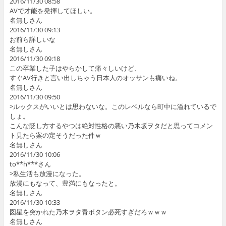
2016/11/30 08:58
AVで才能を発揮してほしい。
名無しさん
2016/11/30 09:13
お前ら詳しいな
名無しさん
2016/11/30 09:18
この卒業した子はやらかして痛々しいけど、
すぐAV行きと言い出しちゃう日本人のオッサンも痛いね。
名無しさん
2016/11/30 09:50
>ルックスがいいとは思わないな。このレベルなら町中に溢れているで
しょ。
こんな貶し方するやつは絶対性格の悪い乃木坂ヲタだと思ってコメン
ト見たら案の定そうだった件ｗ
名無しさん
2016/11/30 10:06
to**h***さん
>私生活も放漫になった。
放漫にもなって、豊満にもなったと。
名無しさん
2016/11/30 10:33
図星を突かれた乃木ヲタ青ボタン必死すぎだろｗｗｗ
名無しさん