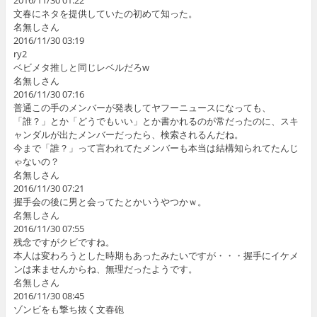
2016/11/30 01:22
文春にネタを提供していたの初めて知った。
名無しさん
2016/11/30 03:19
ry2
ベビメタ推しと同じレベルだろw
名無しさん
2016/11/30 07:16
普通この手のメンバーが発表してヤフーニュースになっても、
「誰？」とか「どうでもいい」とか書かれるのが常だったのに、スキ
ャンダルが出たメンバーだったら、検索されるんだね。
今まで「誰？」って言われてたメンバーも本当は結構知られてたんじ
ゃないの？
名無しさん
2016/11/30 07:21
握手会の後に男と会ってたとかいうやつかｗ。
名無しさん
2016/11/30 07:55
残念ですがクビですね。
本人は変わろうとした時期もあったみたいですが・・・握手にイケメ
ンは来ませんからね、無理だったようです。
名無しさん
2016/11/30 08:45
ゾンビをも撃ち抜く文春砲