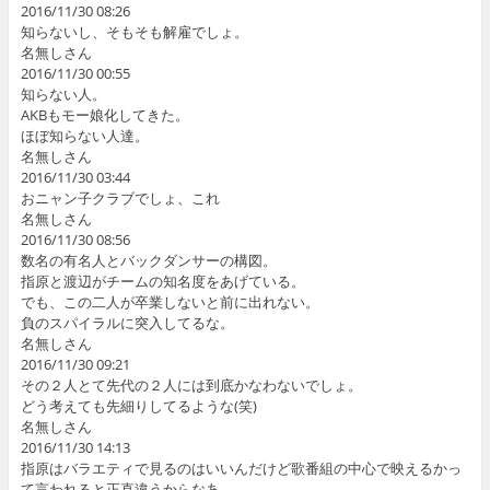
2016/11/30 08:26
知らないし、そもそも解雇でしょ。
名無しさん
2016/11/30 00:55
知らない人。
AKBもモー娘化してきた。
ほぼ知らない人達。
名無しさん
2016/11/30 03:44
おニャン子クラブでしょ、これ
名無しさん
2016/11/30 08:56
数名の有名人とバックダンサーの構図。
指原と渡辺がチームの知名度をあげている。
でも、この二人が卒業しないと前に出れない。
負のスパイラルに突入してるな。
名無しさん
2016/11/30 09:21
その２人とて先代の２人には到底かなわないでしょ。
どう考えても先細りしてるような(笑)
名無しさん
2016/11/30 14:13
指原はバラエティで見るのはいいんだけど歌番組の中心で映えるかっ
て言われると正直違うからなあ。