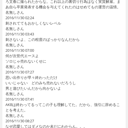
ろ文春に撮られたからな。これ以上の裏切り行為はなく実質解雇。ま
あ自ら卒業発表する機会を与えてくれたのはせめてもの運営の温情。
名無しさん
2016/11/30 02:24
刺されててもおかしくないレベル
名無しさん
2016/11/30 03:43
刺さないよ、この程度のばっかりなんだから
名無しさん
2016/11/30 07:00
何が次世代エースよ
ソロじゃ売れないくせに
名無しさん
2016/11/30 07:27
思い出作りが早々終わっただけ
いいじゃない どのみち売れないだろうし
男と遊びたいんだから向かないよ
名無しさん
2016/11/30 07:41
AKBは終わってるってこの子も理解してた。だから、強引に辞めるこ
とを考えた。
名無しさん
2016/11/30 08:27
なぜ恋愛してはダメなのか未だにわからん。。。