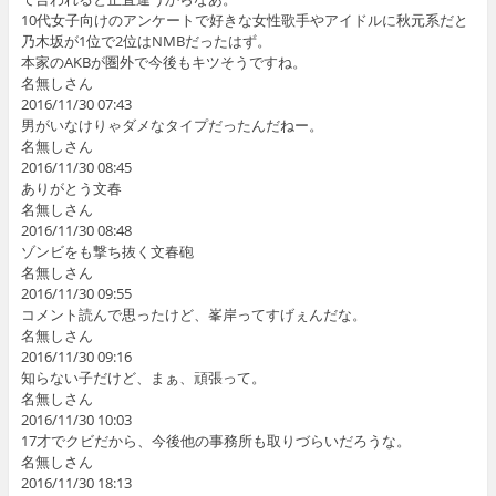
10代女子向けのアンケートで好きな女性歌手やアイドルに秋元系だと
乃木坂が1位で2位はNMBだったはず。
本家のAKBが圏外で今後もキツそうですね。
名無しさん
2016/11/30 07:43
男がいなけりゃダメなタイプだったんだねー。
名無しさん
2016/11/30 08:45
ありがとう文春
名無しさん
2016/11/30 08:48
ゾンビをも撃ち抜く文春砲
名無しさん
2016/11/30 09:55
コメント読んで思ったけど、峯岸ってすげぇんだな。
名無しさん
2016/11/30 09:16
知らない子だけど、まぁ、頑張って。
名無しさん
2016/11/30 10:03
17才でクビだから、今後他の事務所も取りづらいだろうな。
名無しさん
2016/11/30 18:13