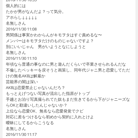
個人的には
たかが男がなんだよ？って気分。
アホらし↓↓↓↓↓
名無しさん
2016/11/30 11:08
男関係は事実かわからんがキモヲタはすぐ責めるな〜
メンバーはキモヲタだけのものじゃないですよ？
別にいいじゃん 男がいようとなにしようと
名無しさん
2016/11/30 11:10
年頃なら普通の事なのに男と遊んだくらいで卒業させられるんだな
不倫したベッキーを戻そうと画策し、同年代ジャニ男と恋愛してただ
けの無名AKBは解雇か
芸能界の闇は深い
AKBは恋愛禁止じゃないんだろ？
もっとえげつない写真が流出した指原がトップ
手越とお泊り写真撮られてた奴もまだ生きてるから下がジャニーズな
らOKと勘違いしたんじゃないか？
上位なら恋愛OK、無名なら恋愛発覚でクビ
対応に差をつけるなら初めから契約に入れとけよ
曖昧にしてるからこうなる
名無しさん
2016/11/30 11:17