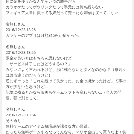
何に金を使うかなんてそいつの勝手だろ
カラオケだってボウリングだって手元には何も残らない
フィギュア大量に買ってる奴だって売ったら差額は戻ってこない
名無しさん
2016/12/23 13:26
ガラケーのアプリは月額315円が多かった。
名無しさん
2016/12/23 13:26
課金が良いとはもちろん思わないけど
「サービス終了したはどうするの？」
みないによく言われるけど、形に残らないとダメなのかな？（形云々
は論点違うのだろうけど）
逆にずーっと「これを続けて良かった。お金は掛かったけど」て事の
方が少ないと思うけど…
記憶に残るとかなら映画もゲームソフトも変わらない…（当人の問
題。額は別として）
名無しさん
2016/12/23 13:34
その通り！
無料ゲームのアイテム欄増設が課金な方が悪質。
だったら無料ゲームするなってんなら、マリオ金出して買うなよ！笑