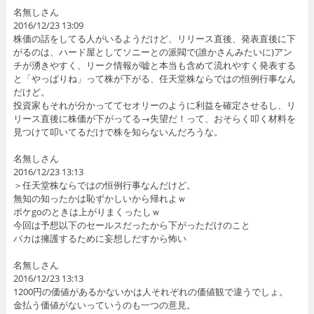
名無しさん
2016/12/23 13:09
株価の話をしてる人がいるようだけど、リリース直後、発表直後に下
がるのは、ハード屋としてソニーとの派閥で(誰かさんみたいに)アン
チが湧きやすく、リーク情報が嘘と本当も含めて流れやすく発表する
と「やっぱりね」って株が下がる、任天堂株ならではの恒例行事なん
だけど。
投資家もそれが分かっててセオリーのように利益を確定させるし、リ
リース直後に株価が下がってる→失望だ！って、おそらく叩く材料を
見つけて叩いてるだけで株を知らないんだろうな。
名無しさん
2016/12/23 13:13
＞任天堂株ならではの恒例行事なんだけど。
無知の知ったかは恥ずかしいから帰れよｗ
ポケgoのときは上がりまくったしｗ
今回は予想以下のセールスだったから下がっただけのこと
バカは擁護するために妄想しだすから怖い
名無しさん
2016/12/23 13:13
1200円の価値があるかないかは人それぞれの価値観で違うでしょ。
金払う価値がないっていうのも一つの意見。