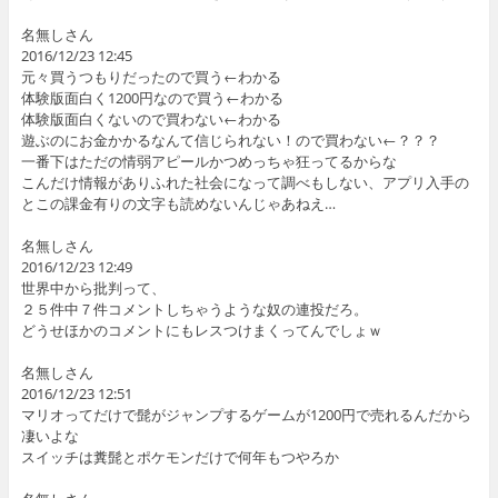
名無しさん
2016/12/23 12:45
元々買うつもりだったので買う←わかる
体験版面白く1200円なので買う←わかる
体験版面白くないので買わない←わかる
遊ぶのにお金かかるなんて信じられない！ので買わない←？？？
一番下はただの情弱アピールかつめっちゃ狂ってるからな
こんだけ情報がありふれた社会になって調べもしない、アプリ入手の
とこの課金有りの文字も読めないんじゃあねえ…
名無しさん
2016/12/23 12:49
世界中から批判って、
２５件中７件コメントしちゃうような奴の連投だろ。
どうせほかのコメントにもレスつけまくってんでしょｗ
名無しさん
2016/12/23 12:51
マリオってだけで髭がジャンプするゲームが1200円で売れるんだから
凄いよな
スイッチは糞髭とポケモンだけで何年もつやろか