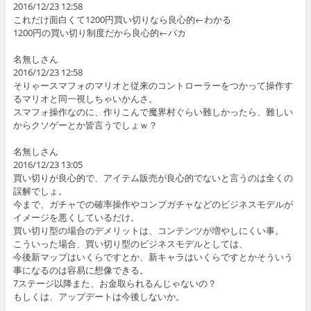
2016/12/23 12:58
これだけ面白くて1200円買い切りなら良心的←わかる
1200円の買い切り制度だから良心的←バカ
名無しさん
2016/12/23 12:58
そりゃースマフォのマリオと従来のコントローラーをつかって操作す
るマリオと同一視しちゃいかんさ。
スマフォ操作なのに、作りこんで魔界村ぐらい難しかったら、難しい
からクソゲーとか皆言うでしょｗ？
名無しさん
2016/12/23 13:05
買い切りが良心的で、アイテム販売が良心的でないと言うのは全くの
誤解でしょ。
今まで、ガチャでの確率操作やコンプガチャなどのビジネスモデルが
イメージを悪くしているだけ。
買い切り型の場合のデメリットは、コンテンツが増やしにくい事。
こういった場合、買い切り型のビジネスモデルとしては、
今後新マップはいくらですとか、新キャラはいくらですとかそういう
事になるのは容易に想像できる。
7ステージ以降また、お金取られるんじゃないの？
もしくは、アップデートは今後しないか。