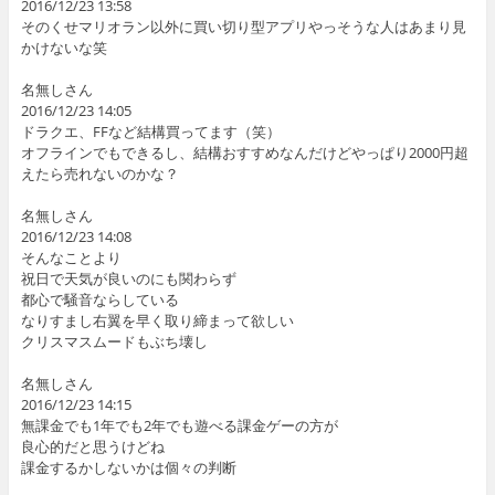
2016/12/23 13:58
そのくせマリオラン以外に買い切り型アプリやっそうな人はあまり見
かけないな笑
名無しさん
2016/12/23 14:05
ドラクエ、FFなど結構買ってます（笑）
オフラインでもできるし、結構おすすめなんだけどやっぱり2000円超
えたら売れないのかな？
名無しさん
2016/12/23 14:08
そんなことより
祝日で天気が良いのにも関わらず
都心で騒音ならしている
なりすまし右翼を早く取り締まって欲しい
クリスマスムードもぶち壊し
名無しさん
2016/12/23 14:15
無課金でも1年でも2年でも遊べる課金ゲーの方が
良心的だと思うけどね
課金するかしないかは個々の判断