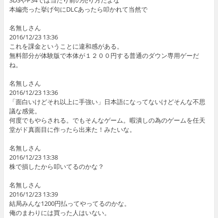
3DSやPS4では当たり前の売り方だよな
本編売った挙げ句にDLCあったら叩かれて当然で
名無しさん
2016/12/23 13:36
これを課金ということに違和感がある。
無料部分が体験版で本体が１２００円する普通のダウン専用ゲーだ
ね。
名無しさん
2016/12/23 13:36
「面白いけどそれ以上に手強い」日本語になってないけどそんな不思
議な感覚。
何度でもやらされる。でもそんなゲーム。暇潰しの為のゲームを任天
堂がド真面目に作ったら出来た！みたいな。
名無しさん
2016/12/23 13:38
株で損したから叩いてるのかな？
名無しさん
2016/12/23 13:39
結局みんな1200円払ってやってるのかな。
俺のまわりには買った人はいない。