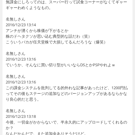
無課金にしろってのは、スーパー行って試食コーナーがなくてギャー
ギャーわめくようなもの。
名無しさん
2016/12/23 13:14
アンチが湧くから株価が下がるとか
株のドヘタクソが思い込む典型的な話だわ（笑）
こういうバカが任天堂株で大損してるんだろうな（爆笑）
名無しさん
2016/12/23 13:16
ていうか、そんなに買い切り型がいいならDSとかPSPやれよｗ
名無しさん
2016/12/23 13:16
この課金システムを批判してる的外れな記事があったけど、1200円払
ってその後もステージの追加などのバージョンアップがあるならかな
り良心的だと思う。
名無しさん
2016/12/23 13:18
今後、一切金がかからないで、半永久的にアップロードしてくれるの
か？
なんだかんだで、また追加金ありそうだけど。