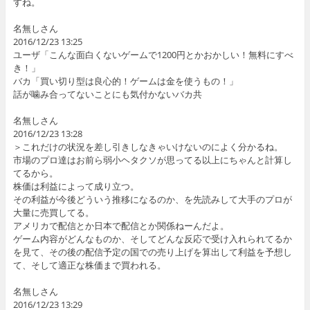
すね。
名無しさん
2016/12/23 13:25
ユーザ「こんな面白くないゲームで1200円とかおかしい！無料にすべ
き！」
バカ「買い切り型は良心的！ゲームは金を使うもの！」
話が噛み合ってないことにも気付かないバカ共
名無しさん
2016/12/23 13:28
＞これだけの状況を差し引きしなきゃいけないのによく分かるね。
市場のプロ達はお前ら弱小ヘタクソが思ってる以上にちゃんと計算し
てるから。
株価は利益によって成り立つ。
その利益が今後どういう推移になるのか、を先読みして大手のプロが
大量に売買してる。
アメリカで配信とか日本で配信とか関係ねーんだよ。
ゲーム内容がどんなものか、そしてどんな反応で受け入れられてるか
を見て、その後の配信予定の国での売り上げを算出して利益を予想し
て、そして適正な株価まで買われる。
名無しさん
2016/12/23 13:29