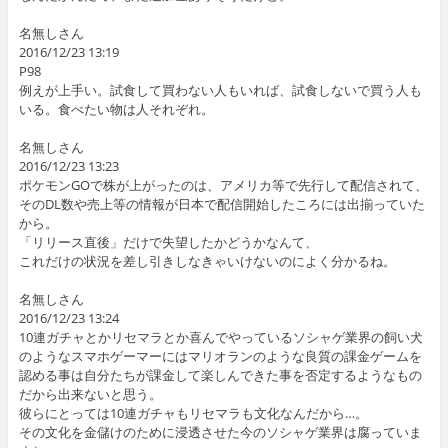
名無しさん
2016/12/23 13:19
P98
例えが上手い。試食して買わない人もいれば、試食しないで買う人も
いる。食べたい物は人それぞれ。
名無しさん
2016/12/23 13:23
ポケモンGOで株が上がったのは、アメリカ等で先行して配信されて、
そのDL数や売上等の情報が日本で配信開始したころには出揃っていた
から。
「リリース直後」だけで失望したかどうかなんて、
これだけの状況を差し引きしなきゃいけないのによく分かるね。
名無しさん
2016/12/23 13:24
10連ガチャとかリセマラとか喜んでやっているソシャゲ業界の飼い犬
のようなスマホゲーマーにはマリオランのような良質の課金ゲームを
認める事は自分たちが課金して楽しんできた事を否定するようなもの
だから出来ないと思う。
彼らにとっては10連ガチャもリセマラも文化なんだから…。
その文化を金儲けのために浸透させた今のソシャゲ業界は腐っていま