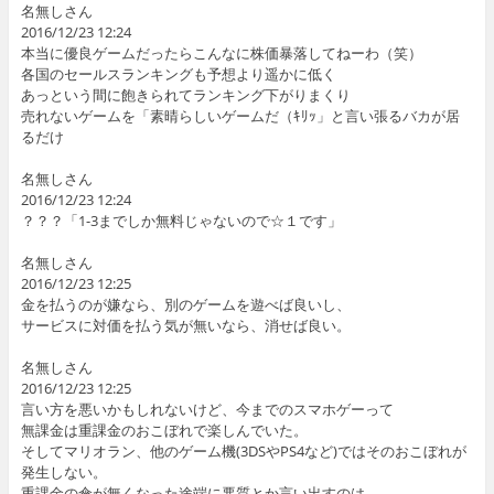
名無しさん
2016/12/23 12:24
本当に優良ゲームだったらこんなに株価暴落してねーわ（笑）
各国のセールスランキングも予想より遥かに低く
あっという間に飽きられてランキング下がりまくり
売れないゲームを「素晴らしいゲームだ（ｷﾘｯ」と言い張るバカが居
るだけ
名無しさん
2016/12/23 12:24
？？？「1-3までしか無料じゃないので☆１です」
名無しさん
2016/12/23 12:25
金を払うのが嫌なら、別のゲームを遊べば良いし、
サービスに対価を払う気が無いなら、消せば良い。
名無しさん
2016/12/23 12:25
言い方を悪いかもしれないけど、今までのスマホゲーって
無課金は重課金のおこぼれで楽しんでいた。
そしてマリオラン、他のゲーム機(3DSやPS4など)ではそのおこぼれが
発生しない。
重課金の傘が無くなった途端に悪質とか言い出すのは、