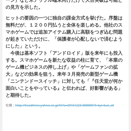
ーン）など米アップル端末向けだけで大台突破は可能と
の見方を示した。
ヒットの要因の一つに独自の課金方式を挙げた。序盤は
無料だが、１２００円払うと全体を楽しめる。他社のス
マホゲームでは追加アイテム購入に高額をつぎ込む問題
が起きていただけに、「保護者が心配しないで済むよう
にした」という。
今後は基本ソフト「アンドロイド」版を来年にも投入
する。スマホゲームを新たな収益の柱に育て、「本業の
ゲーム機ビジネスの押し上げ」や「ゲームファンの拡
大」などの効果を狙う。来年３月発売の新型ゲーム機
「ニンテンドースイッチ」に対しても「『任天堂が何か
面白いことをやっている』と伝われば、好影響がある」
と期待した。
引用：
http://headlines.yahoo.co.jp/hl?a=20161223-00000015-kyt-bus_all