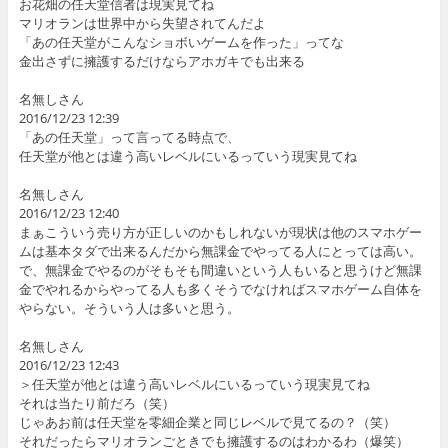
お花畑の任天堂信者は現実見てね
マリオランは世界中から失望されてんだよ
「あの任天堂がこんなショボいゲームを作った」ってな
金出さずに擁護するだけならアホガキでも出来る
名無しさん
2016/12/23 12:39
「あの任天堂」って言ってる時点で、
任天堂が他とは違う高いレベルにいるっていう現実見てね
名無しさん
2016/12/23 12:40
まぁこういう売り方が正しいのかもしれないが現状は他のスマホゲー
ムは基本タダで出来るんだから無課金でやってる人にとっては高い。
で、無課金でやるのがそもそも間違いという人もいると思うけど無課
金でやれるからやってる人も多くそうでなければスマホゲーム自体を
やらない。そういう人は多いと思う。
名無しさん
2016/12/23 12:43
＞任天堂が他とは違う高いレベルにいるっていう現実見てね
それは当たり前だろ（笑）
じゃあお前は任天堂を零細企業と同じレベルで見てるの？（笑）
それだったらマリオランごときでも擁護するのはわかるわ（爆笑）