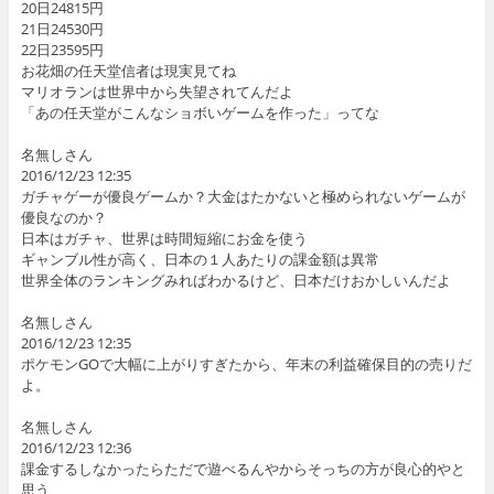
20日24815円
21日24530円
22日23595円
お花畑の任天堂信者は現実見てね
マリオランは世界中から失望されてんだよ
「あの任天堂がこんなショボいゲームを作った」ってな
名無しさん
2016/12/23 12:35
ガチャゲーが優良ゲームか？大金はたかないと極められないゲームが
優良なのか？
日本はガチャ、世界は時間短縮にお金を使う
ギャンブル性が高く、日本の１人あたりの課金額は異常
世界全体のランキングみればわかるけど、日本だけおかしいんだよ
名無しさん
2016/12/23 12:35
ポケモンGOで大幅に上がりすぎたから、年末の利益確保目的の売りだ
よ。
名無しさん
2016/12/23 12:36
課金するしなかったらただで遊べるんやからそっちの方が良心的やと
思う