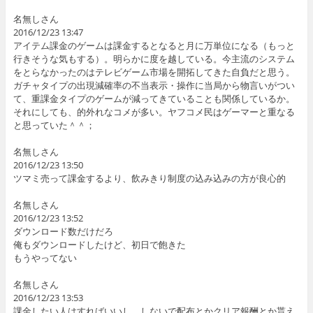
名無しさん
2016/12/23 13:47
アイテム課金のゲームは課金するとなると月に万単位になる（もっと
行きそうな気もする）。明らかに度を越している。今主流のシステム
をとらなかったのはテレビゲーム市場を開拓してきた自負だと思う。
ガチャタイプの出現減確率の不当表示・操作に当局から物言いがつい
て、重課金タイプのゲームが減ってきていることも関係しているか。
それにしても、的外れなコメが多い。ヤフコメ民はゲーマーと重なる
と思っていた＾＾；
名無しさん
2016/12/23 13:50
ツマミ売って課金するより、飲みきり制度の込み込みの方が良心的
名無しさん
2016/12/23 13:52
ダウンロード数だけだろ
俺もダウンロードしたけど、初日で飽きた
もうやってない
名無しさん
2016/12/23 13:53
課金したい人はすればいいし、しないで配布とかクリア報酬とか貰え