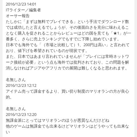
2016/12/23 14:01
ITライター／編集者
オーサー報告
たしかに「まずは無料でプレイできる」という手法でダウンロード数
では成功したと言えるでしょうが、その後面白さを充分に味わえるこ
となく購入を促されることからレビューはどの国を見ても「★1」が一
番多く、さらに売上ランキングでもすでに下降し始めています。
日本でも海外でも「（市場と比較して）1、200円は高い」と言われて
おり、値下げを希望されているのが現状です。
また、日本ではあまり言われていませんが「プレイには常時ネットワ
ーク接続が必要」という点も海外では批判されており、この問題を解
消しなければアジアやアフリカでの展開は難しくなると思われます。
名無しさん
2016/12/23 12:12
アイテム売って課金するより、買い切り制度のマリオランの方が良心
的。
名無しさん
2016/12/23 12:20
無課金派にとってはマリオランのほうが悪質なんだけどね
他のゲームは無課金でも出来るけどマリオランはどうやっても出来な
い