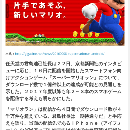
出典：
http://gigazine.net/news/20160908-supermariorun-android/
任天堂の君島達己社長は２２日、京都新聞社のインタビ
ューに応じ、１６日に配信を開始したスマートフォン向
けアクションゲーム「スーパーマリオラン」について、
ダウンロード数で１億件以上の達成が可能との見通しを
示した。２０１７年度以降も年２～３本のスマホゲーム
を配信する考えも明らかにした。
「マリオラン」は配信から４日間でダウンロード数が４
千万件を超えている。君島社長は「期待通りだ」と手応
えを語り、当面の配信先であるｉＰｈｏｎｅ（アイフォ