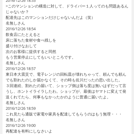
2016/12/26 18:53
>このマンションの構造に対して、ドライバー１人ってのも問題あるん
じゃないか？
配達先はこのマンションだけじゃないんだよ（笑）
名無しさん
2016/12/26 18:54
飲食店にたとえると
床に落ちた食材や食べ残しを
盛り付けなおして
次のお客様に提供すると同然
もう営業停止にしてもいいところです。
名無しさん
2016/12/26 18:57
東日本大震災で、電子レンジの回転皿が壊れちゃって、頼んでも頼ん
でも割れたのしか届かなくて、その時も佐川だったの思い出した。
３回連続、割れたの届いて、ショップ側は落ち度は無いはずだって言
うし、ホントイライラしたわ。ショップが、最後はヤマトに変えて発
送くれてたら、何事もなかったかのように普通に届いたよ。
名無しさん
2016/12/26 18:59
これ見たら通販で家電や家具を配達してもらうのはもう無理・・・
名無しさん
2016/12/26 19:00
再配達を有料にしなさいよ