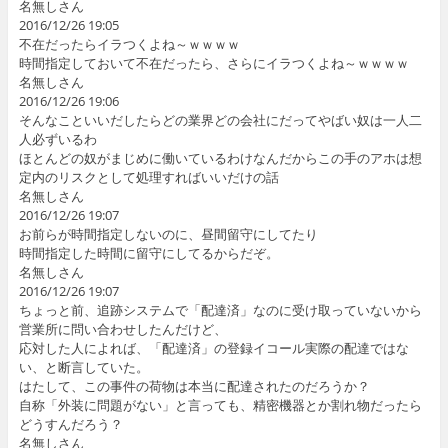
名無しさん
2016/12/26 19:05
不在だったらイラつくよね～ｗｗｗｗ
時間指定しておいて不在だったら、さらにイラつくよね～ｗｗｗｗ
名無しさん
2016/12/26 19:06
そんなこといいだしたらどの業界どの会社にだってやばい奴は一人二
人必ずいるわ
ほとんどの奴がまじめに働いているわけなんだからこの手のアホは想
定内のリスクとして処理すればいいだけの話
名無しさん
2016/12/26 19:07
お前らが時間指定しないのに、昼間留守にしてたり
時間指定した時間に留守にしてるからだぞ。
名無しさん
2016/12/26 19:07
ちょっと前、追跡システムで「配達済」なのに受け取っていないから
営業所に問い合わせしたんだけど、
応対した人によれば、「配達済」の登録イコール実際の配達ではな
い、と断言していた。
はたして、この事件の荷物は本当に配達されたのだろうか？
自称「外装に問題がない」と言っても、精密機器とか割れ物だったら
どうすんだろう？
名無しさん