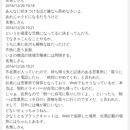
名無しさん
2016/12/26 19:18
あんなに叩きつけるほど嫌なら辞めなさいよ。
あれじゃクビになるだろうけど
名無しさん
2016/12/26 19:21
というか過度な労務になってるに決まってんだろ。
でなきゃこんなことやるか。
うちに来た佐川も横柄な奴だったけど、
不快に思う反面、
いまの物流の現場労働者には同情する。
名無しさん
2016/12/26 19:21
不在票が入っていたので、持ち帰り先と記述のある営業所に「取りに
行く」と電話したら、「絶対にやめてくれ」と言われた。
伝表には営業所で保管となっており、Webでもそうなっているが、本
当は、契約ドライバーが自宅に持ち帰っているのだ。
じゃぁ、近所なので「朝一に自宅に取りに行くよ。」といったら、朝
一は営業所に（今日の）荷物を取りに行くのでダメだ、と言われた。
そして、日中には俺が家にいない。
どないせぇっちゅうねん。
少なくともブラックキャットは、Webで追跡した場所、伝票記載の場
所にはちゃんとあるぞ。
名無しさん