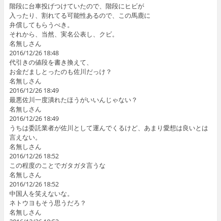
階段に台車投げつけていたので、階段にヒビが
入ったり、割れてる可能性あるので、この馬鹿に
弁償してもらうべき。
それから、当然、実名公表し、クビ。
名無しさん
2016/12/26 18:48
代引きの値段を書き換えて、
お金だましとったのも佐川だっけ？
名無しさん
2016/12/26 18:49
最悪佐川一度潰れたほうがいいんじゃない？
名無しさん
2016/12/26 18:49
うちは委託業者が佐川として運んでくるけど、あまり愛想は良いとは
言えない。
名無しさん
2016/12/26 18:52
この程度のことでガタガタ言うな
名無しさん
2016/12/26 18:52
中国人を笑えないな。
ネトウヨもそう思うだろ？
名無しさん