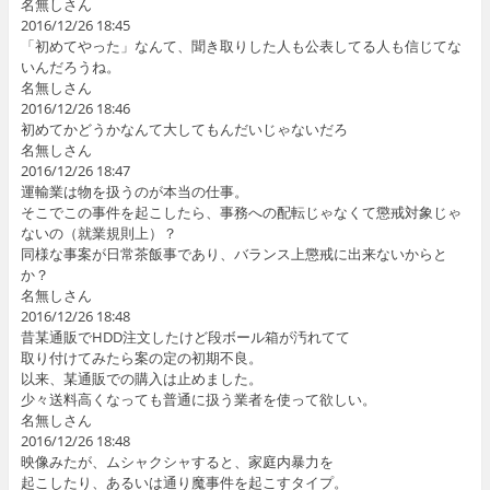
名無しさん
2016/12/26 18:45
「初めてやった」なんて、聞き取りした人も公表してる人も信じてな
いんだろうね。
名無しさん
2016/12/26 18:46
初めてかどうかなんて大してもんだいじゃないだろ
名無しさん
2016/12/26 18:47
運輸業は物を扱うのが本当の仕事。
そこでこの事件を起こしたら、事務への配転じゃなくて懲戒対象じゃ
ないの（就業規則上）？
同様な事案が日常茶飯事であり、バランス上懲戒に出来ないからと
か？
名無しさん
2016/12/26 18:48
昔某通販でHDD注文したけど段ボール箱が汚れてて
取り付けてみたら案の定の初期不良。
以来、某通販での購入は止めました。
少々送料高くなっても普通に扱う業者を使って欲しい。
名無しさん
2016/12/26 18:48
映像みたが、ムシャクシャすると、家庭内暴力を
起こしたり、あるいは通り魔事件を起こすタイプ。