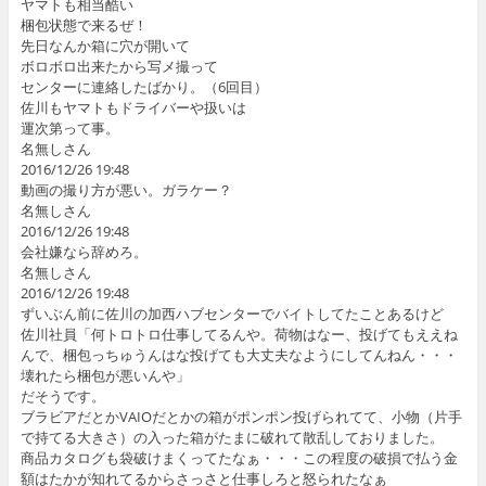
ヤマトも相当酷い
梱包状態で来るぜ！
先日なんか箱に穴が開いて
ボロボロ出来たから写メ撮って
センターに連絡したばかり。（6回目）
佐川もヤマトもドライバーや扱いは
運次第って事。
名無しさん
2016/12/26 19:48
動画の撮り方が悪い。ガラケー？
名無しさん
2016/12/26 19:48
会社嫌なら辞めろ。
名無しさん
2016/12/26 19:48
ずいぶん前に佐川の加西ハブセンターでバイトしてたことあるけど
佐川社員「何トロトロ仕事してるんや。荷物はなー、投げてもええね
んで、梱包っちゅうんはな投げても大丈夫なようにしてんねん・・・
壊れたら梱包が悪いんや」
だそうです。
ブラビアだとかVAIOだとかの箱がポンポン投げられてて、小物（片手
で持てる大きさ）の入った箱がたまに破れて散乱しておりました。
商品カタログも袋破けまくってたなぁ・・・この程度の破損で払う金
額はたかが知れてるからさっさと仕事しろと怒られたなぁ