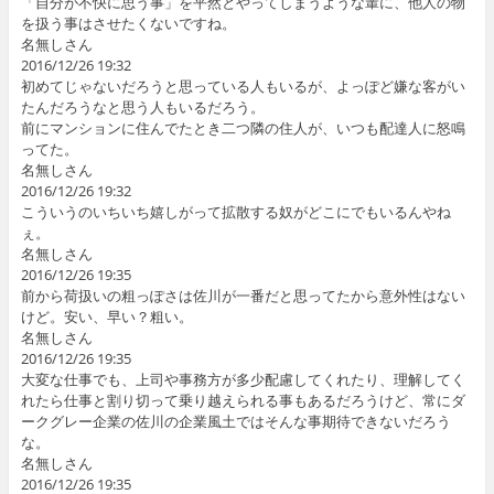
「自分が不快に思う事」を平然とやってしまうような輩に、他人の物
を扱う事はさせたくないですね。
名無しさん
2016/12/26 19:32
初めてじゃないだろうと思っている人もいるが、よっぽど嫌な客がい
たんだろうなと思う人もいるだろう。
前にマンションに住んでたとき二つ隣の住人が、いつも配達人に怒鳴
ってた。
名無しさん
2016/12/26 19:32
こういうのいちいち嬉しがって拡散する奴がどこにでもいるんやね
ぇ。
名無しさん
2016/12/26 19:35
前から荷扱いの粗っぽさは佐川が一番だと思ってたから意外性はない
けど。安い、早い？粗い。
名無しさん
2016/12/26 19:35
大変な仕事でも、上司や事務方が多少配慮してくれたり、理解してく
れたら仕事と割り切って乗り越えられる事もあるだろうけど、常にダ
ークグレー企業の佐川の企業風土ではそんな事期待できないだろう
な。
名無しさん
2016/12/26 19:35