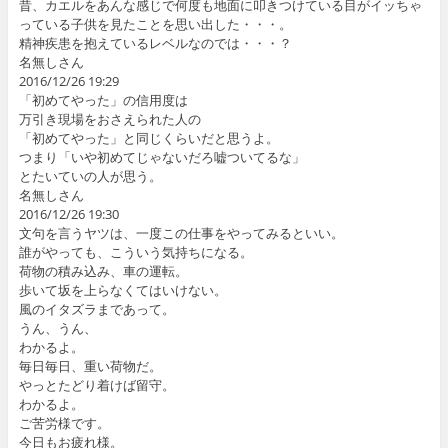
昔、カエルをあんな感じで何度も地面に叩きつけている目がイッちゃ
っている子供を見たことを思い出した・・・。
精神疾患を抱えているレベルなのでは・・・？
名無しさん
2016/12/26 19:29
「初めてやった」の信用度は
万引き現場をおさえられた人の
「初めてやった」と同じくらいだと思うよ。
つまり「いや初めてじゃないだろ嘘ついてるな」
とたいていの人が思う。
名無しさん
2016/12/26 19:30
文句を言うヤツは、一度この仕事をやってみるといい。
誰がやっても、こういう気持ちになる。
荷物の積み込み、車の運転。
歩いて坂を上らなくてはいけない。
風のイタズラまであって。
うん、うん、
わかるよ。
毎日毎日、重い荷物だ。
やっとたどり着けば留守。
わかるよ。
ご苦労様です。
今日もお疲れ様。