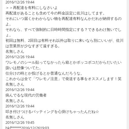
2016/12/26 19:44
＞＞再配達を有料にしなさいよ
再配達があることも含めて今の料金設定に佐川はしてます。
それにいつ届くかわからない物を再配達有料なんかだれが納得するの
よ。
それなら、すべて強制的に日時時間指定にする？できるわけ無いでし
ょ。
初回は無料、2回目は有料それ以外は取りに来いなら別にいいが、佐川
は営業所が少なすぎて遠すぎる。
名無しさん
2016/12/26 19:44
ワレモノのシール貼ってなかったら箱とかボッコボコだからだいたい
扱いは想像ついてた。
仕分けの時とか投げるとか普通なんだろうな。
これからは全て「ワレモノ注意」で発送する事をオススメします！笑
名無しさん
2016/12/26 19:44
病んでるな現代の労働者
名無しさん
2016/12/26 19:44
叩き付けつけるバッティングを心掛けちゃったんだね☆
名無しさん
2016/12/26 19:45
hkf*****2016/12/2619:03