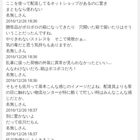
ここを使って配送してるネットショップがあるのに驚き
まともなら使わない
名無しさん
2016/12/26 18:36
贈答品がボロボロの箱になってきたり 穴開いた箱で届いたりはそう
いうことだったんですね。
やりきれないストレスを そこで発散かぁ…
気の毒だと思う気持ちもありますが。
名無しさん
2016/12/26 18:36
乱暴に扱った荷物の外装に異常が見られなかったといい….
んなわけないだろ..箱はボコボコだろ！
名無しさん
2016/12/26 18:36
そもそも佐川って基本こんな感じのイメージだよね、配達員よりも客
の目に触れない物流センターが特に酷くて忙しい時はみんなこんな感
じだとか。
名無しさん
2016/12/26 18:37
別に驚かないよ
だって佐川だもん
名無しさん
2016/12/26 18:37
佐川急便ならよくあること