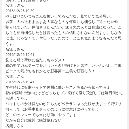
名無しさん
2016/12/26 19:39
やっぱりこいつらこんな扱いしてるんだな。見ていて気分悪い。
以前、人へ送るまあまあ大事なものを何重にも梱包して送った挙句、
割られていた。弁償させたんだが、送り先の人とは疎遠になった。こ
ちらも相当梱包したとは言ったものの信用されないんだよな。ちなみ
に佐川じゃなくて、ヤ〇トだったので、どこも似たようなもんだと思
うよ。
名無しさん
2016/12/26 19:41
見える所で荷物に当たっちゃダメ！
箱の中でガムテープをおもいっきり投げると気持ちいいんだよ。年末
ピークで気持ちもわかるが顧客第一主義で頑張ろう！
名無しさん
2016/12/26 19:41
学生時代に短期バイトで佐川に働いたことあるから知ってるよ
都内2箇所で働いたけどどっちもブン投げて蹴り飛ばしては毎日何かし
ら壊してたよ
バイトなのか社員なのか知らんがベテランぶった奴が決まって威張り
散らしてはお手本見せるかのように得意げにやってたよ
どこのセンターでも当たり前にやってます
だから自分は佐川は絶対使わない
名無しさん