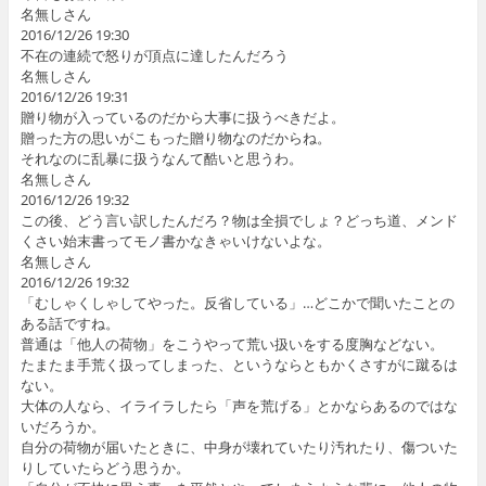
名無しさん
2016/12/26 19:30
不在の連続で怒りが頂点に達したんだろう
名無しさん
2016/12/26 19:31
贈り物が入っているのだから大事に扱うべきだよ。
贈った方の思いがこもった贈り物なのだからね。
それなのに乱暴に扱うなんて酷いと思うわ。
名無しさん
2016/12/26 19:32
この後、どう言い訳したんだろ？物は全損でしょ？どっち道、メンド
くさい始末書ってモノ書かなきゃいけないよな。
名無しさん
2016/12/26 19:32
「むしゃくしゃしてやった。反省している」…どこかで聞いたことの
ある話ですね。
普通は「他人の荷物」をこうやって荒い扱いをする度胸などない。
たまたま手荒く扱ってしまった、というならともかくさすがに蹴るは
ない。
大体の人なら、イライラしたら「声を荒げる」とかならあるのではな
いだろうか。
自分の荷物が届いたときに、中身が壊れていたり汚れたり、傷ついた
りしていたらどう思うか。