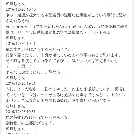
名無しさん
2016/12/26 19:49
ネット通販が拡大する中配達員の過度な仕事量がこういう事態に繋が
るんだろうね。
Amazonがイギリスで開始したAmazonPrimeAirのようにある程の軽量
物はドローンで自動配達が普及すれば配達のストレスも減る
名無しさん
2016/12/26 19:51
気の小さい人はどうするんだろう？、。
荷物を開けたら、、中身が壊れているという事も有ると思います。
その時は弁償してくれるんですが、、気の弱い人は言えるのかな
ァ、、と思った。
そんなに嫌だったら、、辞めろ、、
名無しさん
2016/12/26 19:51
うむ。そ～だなあ～。初めてやった。たまたま撮影していた。反省し
ていないな。今はネットがあるけえ舐めた事はでけんど～。すぐバレ
ルけえ。こんな言い訳を信じる奴は、お年寄りぐらいだあ～
名無しさん
2016/12/26 19:51
俺の荷物も投げられてたんだろうな。
割れ物以外全部投げてそう。
名無しさん