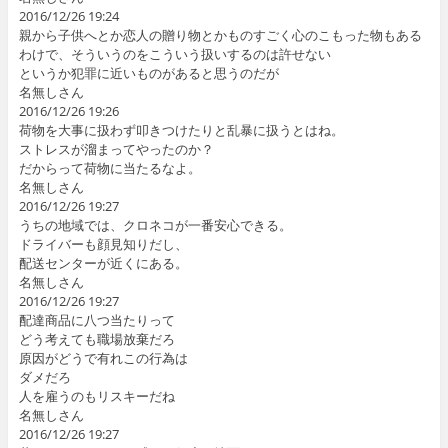
2016/12/26 19:24
親から子供へとか恋人の贈り物とかものすごく心のこもった物もある
わけで、そういうのをこういう扱いするのは許せない
というか犯罪に近いものがあると思うのだが
名無しさん
2016/12/26 19:26
荷物を大事に扱わず叩きつけたりと乱暴に扱うとはね。
ストレスが溜まってやったのか？
だからって荷物に当たるなよ。
名無しさん
2016/12/26 19:27
うちの地域では、クロネコが一番安心できる。
ドライバーも顔見知りだし、
配送センターが近くにある。
名無しさん
2016/12/26 19:27
配達商品に八つ当たりって
どう考えても職場放棄だろ
原因がどうで有れこの行為は
ダメだろ
人を雇うのもリスキーだね
名無しさん
2016/12/26 19:27