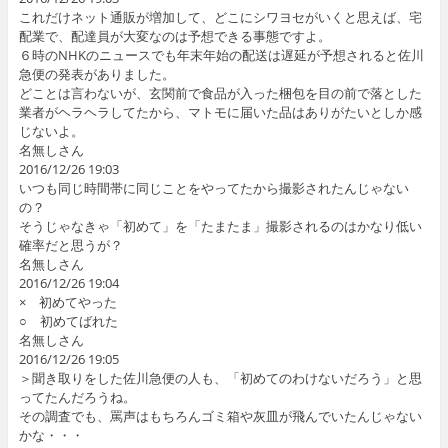
これだけネット通販が増加して、どこにシワヨセがいくと思えば、宅
配業で、配達員が大変なのは予想できる事態ですよ。
６時のNHKのニュースでも年末年始の配送は遅延が予想されると佐川
急便の発表がありました。
どことは言わないが、玄関前で食品が入った梱包を目の前で落とした
業者がヘラヘラしてたから、マトモに届いた品はありがたいとしか感
じないよ。
名無しさん
2016/12/26 19:03
いつも同じ時間帯に同じことをやってたから撮影されたんじゃない
の？
そうじゃなきゃ「初めて」を「たまたま」撮影されるのはかなり低い
確率だと思うが？
名無しさん
2016/12/26 19:04
× 初めてやった
○ 初めてばれた
名無しさん
2016/12/26 19:05
＞聞き取りをした佐川急便の人も、「初めてのわけないだろう」と思
ってたんだろうね。
その調査でも、罵声はもちろんゴミ箱や灰皿が飛んでいたんじゃない
かな・・・