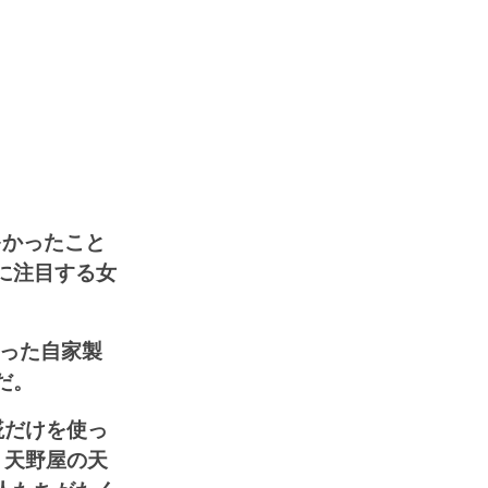
多かったこと
に注目する女
使った自家製
だ。
糀だけを使っ
。天野屋の天