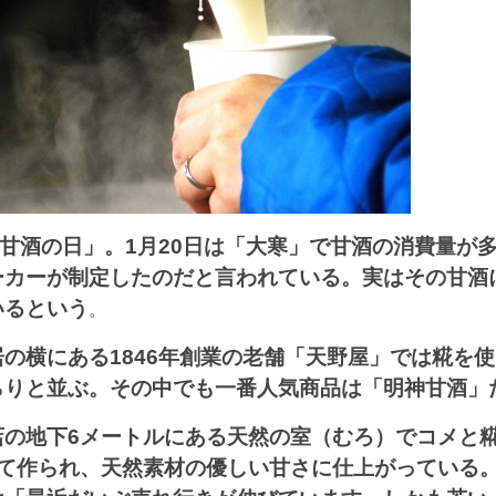
「甘酒の日」。1月20日は「大寒」で甘酒の消費量が
ーカーが制定したのだと言われている。実はその甘酒
いるという
。
の横にある1846年創業の老舗「天野屋」では糀を
らりと並ぶ。その中でも一番人気商品は「明神甘酒」
店の地下6メートルにある天然の室（むろ）でコメと
けて作られ、天然素材の優しい甘さに仕上がっている