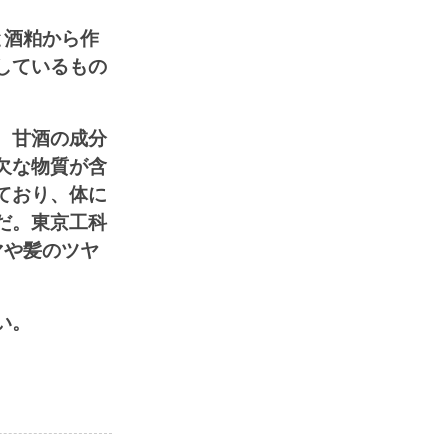
と酒粕から作
しているもの
。甘酒の成分
欠な物質が含
ており、体に
だ。東京工科
マや髪のツヤ
い。