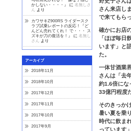
野史子さん
かしない・・・・』
に
名無しさ
さん来店し
ん
より
で来てもら
カワサキZ900RS ライダースク
ラブ試乗レポートの反応！『ど
確かにお店
んどん売れてくれ！ で・・・ ス
ズキが刀の復活を！』
に
名無し
「ほぼ毎日
さん
より
います」と
た。
アーカイブ
一体甘酒業
2018年11月
さんは「去年
2018年10月
約1.6倍に
33億円程度
2017年12月
2017年11月
そのきっかけ
暑い夏を乗
2017年10月
時代に飲ま
2017年9月
っています