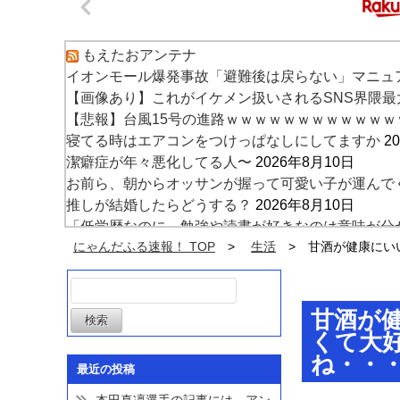
もえたおアンテナ
イオンモール爆発事故「避難後は戻らない」マニュア
【画像あり】これがイケメン扱いされるSNS界隈
【悲報】台風15号の進路ｗｗｗｗｗｗｗｗｗｗｗｗ
寝てる時はエアコンをつけっぱなしにしてますか
2
潔癖症が年々悪化してる人〜
2026年8月10日
お前ら、朝からオッサンが握って可愛い子が運んでく
推しが結婚したらどうする？
2026年8月10日
「低学歴なのに、勉強や読書が好きなのは意味が分
嫌なことあったらどうしますか？
にゃんだふる速報！ TOP
生活
2026年8月10日
甘酒が健康にい
【ネタバレ注意】ワンピース最新話のルフィさん、
甘酒が
くて大
ね・・
最近の投稿
本田真凜選手の記事には、アン