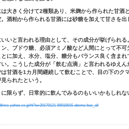
には大きく分けて2種類あり、米麹から作られた甘酒
だ。酒粕から作られる甘酒には砂糖を加えて甘さを出
にいいと言われる理由として、その成分が挙げられる
ミン、ブドウ糖、必須アミノ酸など人間にとって不可
ことに加え、水分、塩分、糖分もバランス良く含まれ
すい。こうした成分が「飲む点滴」と言われるゆえん
では甘酒を1カ月間継続して飲むことで、目の下のク
が見られたという。
」に限らず、日常的に飲んでみるのもいいかもしれな
adlines.yahoo.co.jp/hl?a=20170121-00010015-abema-bus_all