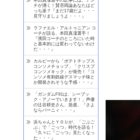
チが湧く！賛否両論あなたはど
っち派？『まだ17歳だよ・・・
見守りましょうよ・・・』
ラファエル・アルトゥニアン コ
ーチが語る、本田真凜選手！
『濱田コーチのところにいた時
と基本的には変わってないわけ
だ・・・』
カルビーから「ポテトチップス
コンソメチョップ」「クリスプ
コンソメキック」が発売！『コ
ンソメ有刺鉄線デスマッチ味と
か開発されそうな予感・・・』
「ガンダムF91は、シーブッ
ク・アノーでいきます！」声優
の辻谷耕史さん、急逝。『さよ
ならバーニィ・・・』
浜ちゃんとＹＯＵが、「ごぶご
ぶ」で「ごっつ」時代を語る！
『久々に『ごっつ』見たくなっ
た・・・』