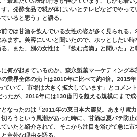
は「最近だいぶ売れ行きが伸びています。しかも若い
ます。発酵食品で糀が体にいいとテレビなどでやって
っていると思う」と語る。
の前では甘酒を飲んでいる女性の姿が多く見られる。2
飲みます。美容にいいと聞いたので、ホッとしたい時
語る。また、別の女性は「『飲む点滴』と聞いた」と
界に何が起きているのか。森永製菓マーケティング本
の業界全体の売上は2010年に比べて約4倍。2015
なっていて、市場は大きく拡大しています」とコメント。
だったが、2016年には130億円を超える規模にまで
となったのは「2011年の東日本大震災。あまり電
り切ろうという風潮があった時に、甘酒は夏バテ防止
れていたと紹介されて、そこから注目を浴びて急に市
」と意外な理由を語る。