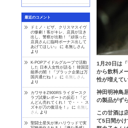
最近のコメント
ドミノ・ピザ、クリスマスイヴ
の惨劇！客がキレ、店員が泣き
出し、警察が出動！『頑張った
店員さんに臨時ボーナス出して
あげてほしい』
に
名無しさん
より
K-POPアイドルグループで活動
1月20日は
した 日本人女性が語る！ 韓国芸
から飲料メ
能界の闇 ！『ブラック企業は万
国共通だね！』
に
名無しさん
性が増えて
より
神田明神鳥居
カワサキZ900RS ライダースク
ラブ試乗レポートの反応！『ど
の製品がず
んどん売れてくれ！ で・・・ ス
ズキが刀の復活を！』
に
名無し
さん
より
この甘酒は
て5日間か
聖闘士星矢が米ハリウッドで実
写映画化される！『嫌な予感し