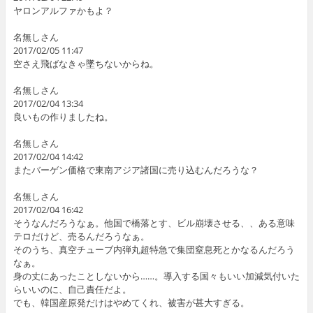
ヤロンアルファかもよ？
名無しさん
2017/02/05 11:47
空さえ飛ばなきゃ墜ちないからね。
名無しさん
2017/02/04 13:34
良いもの作りましたね。
名無しさん
2017/02/04 14:42
またバーゲン価格で東南アジア諸国に売り込むんだろうな？
名無しさん
2017/02/04 16:42
そうなんだろうなぁ。他国で橋落とす、ビル崩壊させる、、ある意味
テロだけど、売るんだろうなぁ。
そのうち、真空チューブ内弾丸超特急で集団窒息死とかなるんだろう
なぁ。
身の丈にあったことしないから……。導入する国々もいい加減気付いた
らいいのに、自己責任だよ。
でも、韓国産原発だけはやめてくれ、被害が甚大すぎる。