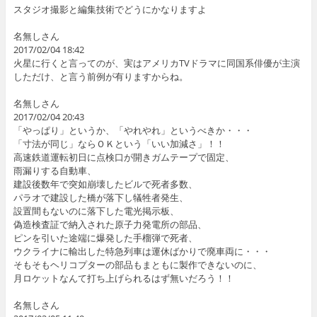
スタジオ撮影と編集技術でどうにかなりますよ
名無しさん
2017/02/04 18:42
火星に行くと言ってのが、実はアメリカTVドラマに同国系俳優が主演
しただけ、と言う前例が有りますからね。
名無しさん
2017/02/04 20:43
「やっぱり」というか、「やれやれ」というべきか・・・
「寸法が同じ」ならＯＫという「いい加減さ」！！
高速鉄道運転初日に点検口が開きガムテープで固定、
雨漏りする自動車、
建設後数年で突如崩壊したビルで死者多数、
パラオで建設した橋が落下し犠牲者発生、
設置間もないのに落下した電光掲示板、
偽造検査証で納入された原子力発電所の部品、
ピンを引いた途端に爆発した手榴弾で死者、
ウクライナに輸出した特急列車は運休ばかりで廃車両に・・・
そもそもヘリコプターの部品もまともに製作できないのに、
月ロケットなんて打ち上げられるはず無いだろう！！
名無しさん