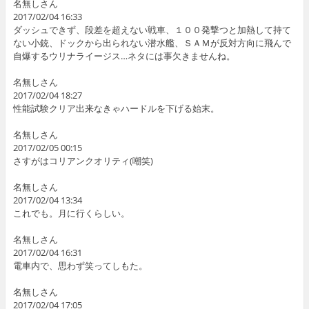
名無しさん
2017/02/04 16:33
ダッシュできず、段差を超えない戦車、１００発撃つと加熱して持て
ない小銃、ドックから出られない潜水艦、ＳＡＭが反対方向に飛んで
自爆するウリナライージス…ネタには事欠きませんね。
名無しさん
2017/02/04 18:27
性能試験クリア出来なきゃハードルを下げる始末。
名無しさん
2017/02/05 00:15
さすがはコリアンクオリティ(嘲笑)
名無しさん
2017/02/04 13:34
これでも。月に行くらしい。
名無しさん
2017/02/04 16:31
電車内で、思わず笑ってしもた。
名無しさん
2017/02/04 17:05