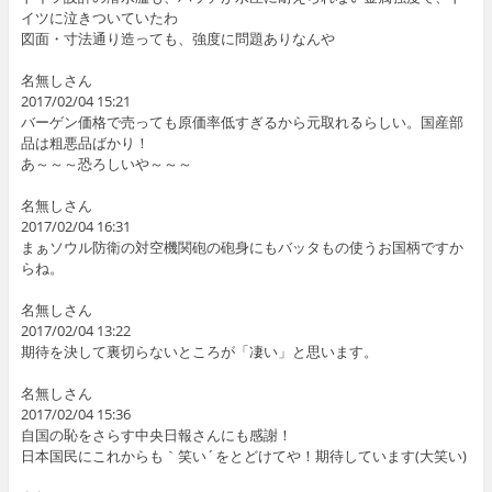
イツに泣きついていたわ
図面・寸法通り造っても、強度に問題ありなんや
名無しさん
2017/02/04 15:21
バーゲン価格で売っても原価率低すぎるから元取れるらしい。国産部
品は粗悪品ばかり！
あ～～～恐ろしいや～～～
名無しさん
2017/02/04 16:31
まぁソウル防衛の対空機関砲の砲身にもバッタもの使うお国柄ですか
らね。
名無しさん
2017/02/04 13:22
期待を決して裏切らないところが「凄い」と思います。
名無しさん
2017/02/04 15:36
自国の恥をさらす中央日報さんにも感謝！
日本国民にこれからも｀笑い´をとどけてや！期待しています(大笑い)