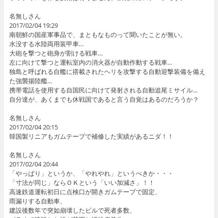
名無しさん
2017/02/04 19:29
南朝鮮の国産軍事品で、まともなものって聞いたことが無い。
水没する水陸両用装甲車…
大砲を撃つと砲身が割ける戦車…
左に向けて撃つと運転室内の消火器が自動作動する戦車…
独島と呼ばれる自艦に搭載されたヘリを攻撃する自動迎撃装備を備え
た強襲揚陸艦…
携帯電話を使用する自国民に向けて発射される自動追尾ミサイル…
自分達が、あくまでも休戦国であると言う自覚はあるのだろうか？
名無しさん
2017/02/04 20:15
韓国製リニアもガムテープで補修した実績があるニダ！！
名無しさん
2017/02/04 20:44
「やっぱり」というか、「やれやれ」というべきか・・・
「寸法が同じ」ならＯＫという「いい加減さ」！！
高速鉄道運転初日に点検口が開きガムテープで固定、
雨漏りする自動車、
建設後数年で突如崩壊したビルで死者多数、