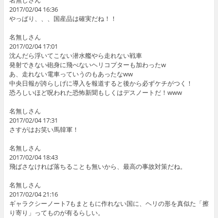
名無しさん
2017/02/04 16:36
やっぱり、、、国産品は確実だね！！
名無しさん
2017/02/04 17:01
沈んだら浮いてこない潜水艦やら走れない戦車
発射できない砲身に飛べないヘリコプターも加わったw
あ、走れない電車っていうのもあったなww
中央日報が誇らしげに導入を報道すると後から必ずケチがつく！
恐ろしいほど呪われた恐怖新聞もしくはデスノートだ！www
名無しさん
2017/02/04 17:31
さすがはお笑い馬韓軍！
名無しさん
2017/02/04 18:43
飛ばさなければ落ちることも無いから、最高の事故対策だね。
名無しさん
2017/02/04 21:16
ギャラクシーノート7もまともに作れない国に、ヘリの形を真似た「擦
り寄り」ってものが有るらしい。