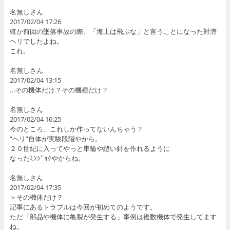
名無しさん
2017/02/04 17:26
確か前回の墜落事故の際、「海上は飛ぶな」と言うことになった対潜
ヘリでしたよね。
これ。
名無しさん
2017/02/04 13:15
…その機体だけ？その機種だけ？
名無しさん
2017/02/04 16:25
今のところ、これしか作ってないんちゃう？
“ヘリ”自体が実験段階やから。
２０世紀に入ってやっと車輪や縫い針を作れるように
なったﾐﾝｼﾞｮｸやからね。
名無しさん
2017/02/04 17:35
＞その機体だけ？
記事にあるトラブルは今回が初めてのようです。
ただ「部品や機体に亀裂が発生する」事例は複数機体で発生してます
ね。