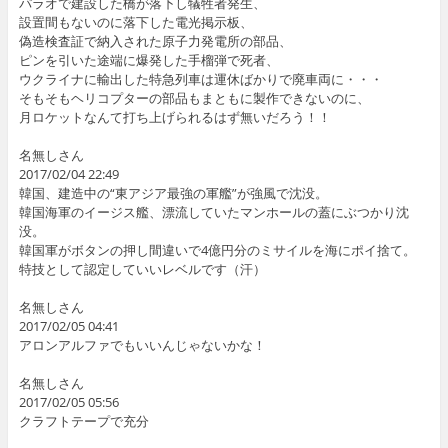
パラオで建設した橋が落下し犠牲者発生、
設置間もないのに落下した電光掲示板、
偽造検査証で納入された原子力発電所の部品、
ピンを引いた途端に爆発した手榴弾で死者、
ウクライナに輸出した特急列車は運休ばかりで廃車両に・・・
そもそもヘリコプターの部品もまともに製作できないのに、
月ロケットなんて打ち上げられるはず無いだろう！！
名無しさん
2017/02/04 22:49
韓国、建造中の“東アジア最強の軍艦”が強風で沈没。
韓国海軍のイージス艦、漂流していたマンホールの蓋にぶつかり沈
没。
韓国軍がボタンの押し間違いで4億円分のミサイルを海にポイ捨て。
特技として認定していいレベルです（汗）
名無しさん
2017/02/05 04:41
アロンアルファでもいいんじゃないかな！
名無しさん
2017/02/05 05:56
クラフトテープで充分