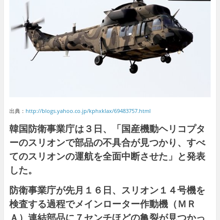
出典：
http://blogs.yahoo.co.jp/kphxklax/69483757.html
韓国防衛事業庁は３日、「国産機動ヘリコプタ
ーのスリオンで部品の不具合が見つかり、すべ
てのスリオンの運航を全面中断させた」と発表
した。
防衛事業庁が先月１６日、スリオン１４号機を
検査する過程でメインローター作動機（ＭＲ
Ａ）連結部品に７センチほどの亀裂が見つかっ