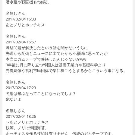
潜水艦や戦闘機もね(笑)。
名無しさん
2017/02/04 16:33
あとノリとホッチキス
名無しさん
2017/02/04 16:57
凍結問題が解決したという話を聞かないうちに
先週から配備とニュースに出てたから不思議に思ってたが
本当にガムテープで修繕したんじゃないかww
3年後に月に降り立つ韓国人は基礎工業力や基礎科学より
売春婦像や営利市民団体で楽に稼ごうとするからこういう事になる。
名無しさん
2017/02/04 17:23
冬場は飛ぶなってことになったでしょ？
危ないよ
名無しさん
2017/02/04 18:26
＞あとノリとホッチキス
奴等、ノリは韓国海苔。
ホッチキスを作る技術は有りません、伝統のガムテープです。