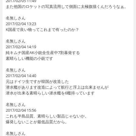
2017/02/05 11:49
また他国のロケットの写真流用して側面に太極旗描くんだろうなぁ。
名無しさん
2017/02/04 13:23
K国産で良い物ってこれまで有ったのか？
名無しさん
2017/02/04 14:19
純キムチ国産AK小銃全生産中7割暴発する
素晴らしい機能の小銃です
名無しさん
2017/02/04 14:40
元はドイツ生ですが韓国が改造した
潜水艦があります改造によって航行と浮上は出来ませんが
潜水が出来る素晴らしい潜水艦を6艦持っています
名無しさん
2017/02/04 15:56
これも半島品質、素晴らしい製品じゃないか。
爆発しないことが最低品質だから。
名無しさん