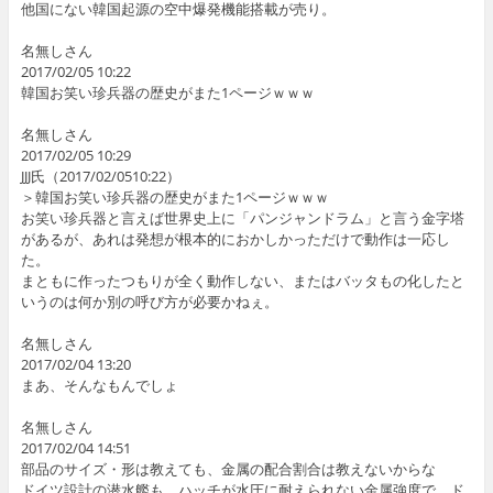
他国にない韓国起源の空中爆発機能搭載が売り。
名無しさん
2017/02/05 10:22
韓国お笑い珍兵器の歴史がまた1ページｗｗｗ
名無しさん
2017/02/05 10:29
JJJ氏（2017/02/0510:22）
＞韓国お笑い珍兵器の歴史がまた1ページｗｗｗ
お笑い珍兵器と言えば世界史上に「パンジャンドラム」と言う金字塔
があるが、あれは発想が根本的におかしかっただけで動作は一応し
た。
まともに作ったつもりが全く動作しない、またはバッタもの化したと
いうのは何か別の呼び方が必要かねぇ。
名無しさん
2017/02/04 13:20
まあ、そんなもんでしょ
名無しさん
2017/02/04 14:51
部品のサイズ・形は教えても、金属の配合割合は教えないからな
ドイツ設計の潜水艦も、ハッチが水圧に耐えられない金属強度で、ド