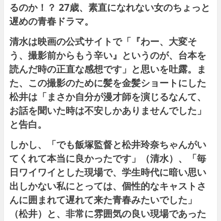
るのか！？ 27歳、素直になれない⼥のちょっと
遅めの⻘春ドラマ。
清水は映画の公式サイトで「『わー、大変そ
う、撮影前からもう辛い』というのが、台本を
読んだ時の正直な感想です」と思いを吐露。ま
た、この撮影のために髪を金髪ショートにした
松井は「まさか自分が漫才師を演じるなんて、
お話を聞いた時は不安しかありませんでした」
と告白。
しかし、「でも飯塚監督と松井玲奈ちゃんがい
てくれて本当に良かったです」（清水）、「毎
日ワイワイとした現場で、学生時代に暗い思い
出しかない私にとっては、個性的なキャストさ
んに囲まれて遅れて来た青春みたいでした」
（松井）と、非常に雰囲気の良い現場であった