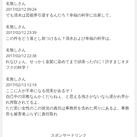
名無しさん
2017/02/12 09:24
でも清水は芸能界引退するんだろ？幸福の科学に出家して。
名無しさん
2017/02/12 23:39
この件をどう落とし前つけるん？清水および幸福の科学は。
名無しさん
2017/02/12 22:38
れなひょん、せっかく金髪に染めてまで頑張ったのに！許すまじオタ
フクの科学！
名無しさん
2017/02/13 12:19
ここに人が不幸になる現実があるぞ！
自己中の宗教なんかくだらねぇ、と思える強さがないなら遅かれ早か
れ搾取されてるよ。
ただ若い女性のこの状況の責任は事務所を含めた周りにあるよ。事務
所も被害者ぶらずに責任取れ
スポンサードリンク