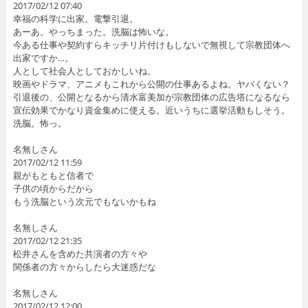
2017/02/12 07:40
幸福の科学に出家。電撃引退。
あーあ。やっちまった。洗脳は怖いな。
今ある仕事や契約すらキッチリ片付けもしないで無視して宗教団体へ
出家ですか…。
人として社会人としておかしいね。
映画やドラマ、アニメもこれから公開の仕事あるよね。ヤバくない？
引退後の、公開となるから清水富美加が宗教団体の広告塔になるなら
宣伝効果でかなり資金集めに使える。近いうちに選挙活動もしそう。
洗脳。怖っ。
名無しさん
2017/02/12 11:59
親がもともと信者で
子供の頃からだから
もう洗脳という次元でもないかもね
名無しさん
2017/02/12 21:35
松井さんを含めた共演者の方々や
関係者の方々からしたら大迷惑だな
名無しさん
2017/02/12 12:00