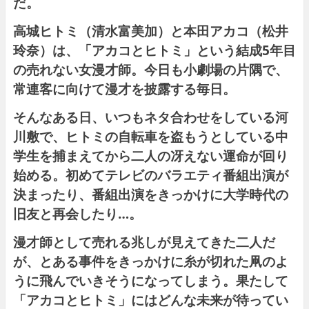
だ。
⾼城ヒトミ（清⽔富美加）と本⽥アカコ（松井
玲奈）は、「アカコとヒトミ」という結成5年⽬
の売れない⼥漫才師。今⽇も⼩劇場の⽚隅で、
常連客に向けて漫才を披露する毎⽇。
そんなある⽇、いつもネタ合わせをしている河
川敷で、ヒトミの⾃転⾞を盗もうとしている中
学⽣を捕まえてから⼆⼈の冴えない運命が回り
始める。初めてテレビのバラエティ番組出演が
決まったり、番組出演をきっかけに⼤学時代の
旧友と再会したり…。
漫才師として売れる兆しが⾒えてきた⼆⼈だ
が、とある事件をきっかけに⽷が切れた凧のよ
うに⾶んでいきそうになってしまう。果たして
「アカコとヒトミ」にはどんな未来が待ってい