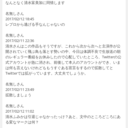
なんとなく清水富美加に同情します
名無しさん
2017/02/12 18:45
レプロから逃げる手なんじゃないの
名無しさん
2017/02/11 22:36
清水さんはこの作品もそうですが、これから次から次へと主演作が公
開されていく飛ぶ鳥も落とす勢いの中、今日は体調不良で生放送の朝
のレギュラー番組をお休みしたので心配していたところ、Twitterの公
式アカウントが急に消され、前後して本人のアカウントができ、いま
は何も言えないけれどももうすぐある宣言をするので拡散してと
Twitterでは拡がっています。大丈夫でしょうか。
名無しさん
2017/02/11 23:49
拡散しましょう
名無しさん
2017/02/12 11:02
清水ふみかは引退じゃなかったっけ？あと、文中のところどころにあ
る変なマークは何？