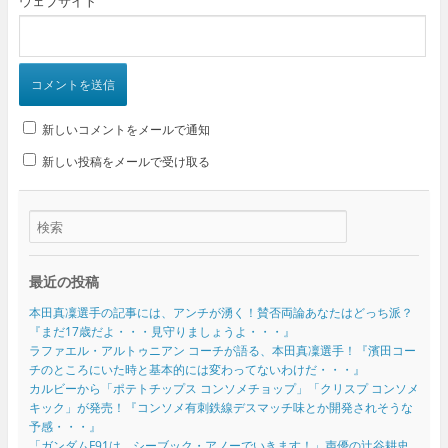
ウェブサイト
新しいコメントをメールで通知
新しい投稿をメールで受け取る
最近の投稿
本田真凜選手の記事には、アンチが湧く！賛否両論あなたはどっち派？
『まだ17歳だよ・・・見守りましょうよ・・・』
ラファエル・アルトゥニアン コーチが語る、本田真凜選手！『濱田コー
チのところにいた時と基本的には変わってないわけだ・・・』
カルビーから「ポテトチップス コンソメチョップ」「クリスプ コンソメ
キック」が発売！『コンソメ有刺鉄線デスマッチ味とか開発されそうな
予感・・・』
「ガンダムF91は、シーブック・アノーでいきます！」声優の辻谷耕史