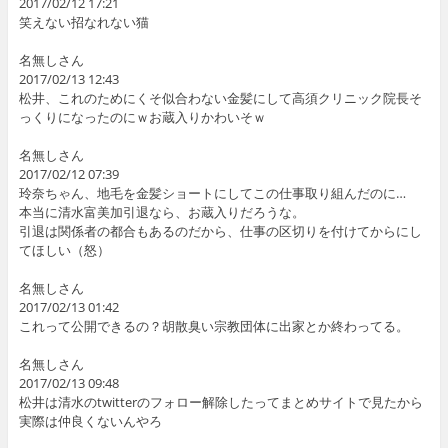
2017/02/12 17:21
笑えない招なれない猫
名無しさん
2017/02/13 12:43
松井、これのためにくそ似合わない金髪にして高須クリニック院長そ
っくりになったのにｗお蔵入りかわいそｗ
名無しさん
2017/02/12 07:39
玲奈ちゃん、地毛を金髪ショートにしてこの仕事取り組んだのに…
本当に清水富美加引退なら、お蔵入りだろうな。
引退は関係者の都合もあるのだから、仕事の区切りを付けてからにし
てほしい（怒）
名無しさん
2017/02/13 01:42
これって公開できるの？胡散臭い宗教団体に出家とか終わってる。
名無しさん
2017/02/13 09:48
松井は清水のtwitterのフォロー解除したってまとめサイトで見たから
実際は仲良くないんやろ