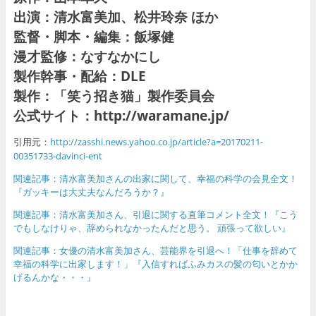
出演：清水富美加、松井玲奈 ほか
監督・脚本・編集：飯塚健
漫才監修：なすなかにし
製作幹事・配給：DLE
製作：「笑う招き猫」製作委員会
公式サイト：http://waramane.jp/
引用元：
http://zasshi.news.yahoo.co.jp/article?a=20170211-
00351733-davinci-ent
関連記事：清水富美加さんの出家に関して、幸福の科学の会見全文！
『ガッキーは大丈夫なんだろうか？』
関連記事：清水富美加さん、引退に関する直筆コメント全文！『こう
でもしなけりゃ、辞められなかったんだと思う。 頑張って欲しい』
関連記事：女優の清水富美加さん、芸能界を引退へ！「仕事を辞めて
幸福の科学に出家します！」『入信すればふみカスの髪の匂いとかか
げるんかな・・・』