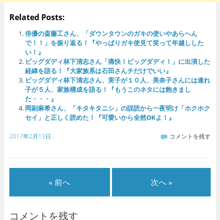
Related Posts:
俳優の斎藤工さん、「ダウンタウンのガキの使いやあらへん
で！！」を振り返る！『やっぱりガキ使見て笑って年越しした
い！』
ビッグダディ林下清志さん「痛快！ビッグダディ！」に出演した
経緯を語る！『大家族系は石田さんチだけでいい』
ビッグダディ林下清志さん、実子が１０人、美奈子さんには連れ
子が５人、家族構成を語る！『もうこのネタには飽きまし
た・・・』
岡副麻希さん、「キタキタニシ」の誤読から一夜明け「ホクホク
セイ」と正しく読めた！『可愛いから全然OKよ！』
2017年2月13日
コメントを残す
« 前へ
次へ »
コメントを残す