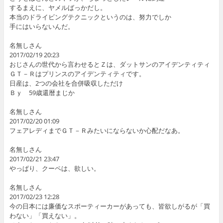
するまえに、ヤメルばっかだし。
本当のドライビングテクニックというのは、努力でしか
手にはいらないんだ。
名無しさん
2017/02/19 20:23
おじさんの世代から言わせるとＺは、ダットサンのアイデンティティ
ＧＴ－Ｒはプリンスのアイデンティティです。
日産は、2つの会社を合併吸収しただけ
Ｂｙ 59歳還暦まじか
名無しさん
2017/02/20 01:09
フェアレディまでＧＴ－Ｒみたいにならないか心配だなあ。
名無しさん
2017/02/21 23:47
やっぱり、クーペは、欲しい。
名無しさん
2017/02/23 12:28
今の日本には廉価なスポーティーカーがあっても、皆欲しがるが「買
わない」「買えない」。