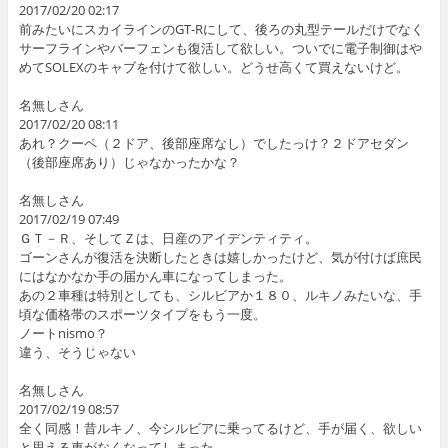
2017/02/20 02:17
前みたいにスカイラインのGT-Rにして、後ろの丸型テールだけでなく
サーフラインやバーフェンも復活して欲しい。ついでに電子制御はや
めてSOLEXのキャブを付けて欲しい。どうせ高くて買えないけど。
名無しさん
2017/02/20 08:11
あれ？クーペ（２ドア、後部座席なし）でしたっけ？２ドアセダン
（後部座席あり）じゃなかったかな？
名無しさん
2017/02/19 07:49
ＧＴ－Ｒ、そしてＺは、日産のアイデンティティ。
ゴーンさんが復活を決断したときは嬉しかったけど、気が付けば庶民
にはなかなか手の届かん車になってしまった。
あの２車種は特別としても、シルビアか１８０、ルキノみたいな、手
頃な価格帯のスポーツタイプをもう一度。
ノートnismo？
違う、そうじゃない
名無しさん
2017/02/19 08:57
全く同感！昔ルキノ、今シルビアに乗ってるけど、手が届く、欲しい
と思える車がなくなってしまった。