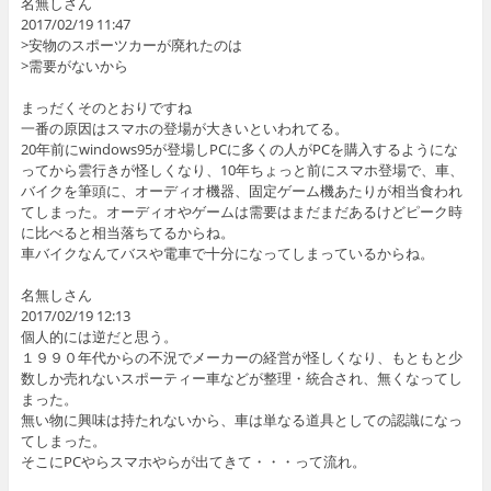
名無しさん
2017/02/19 11:47
>安物のスポーツカーが廃れたのは
>需要がないから
まっだくそのとおりですね
一番の原因はスマホの登場が大きいといわれてる。
20年前にwindows95が登場しPCに多くの人がPCを購入するようにな
ってから雲行きが怪しくなり、10年ちょっと前にスマホ登場で、車、
バイクを筆頭に、オーディオ機器、固定ゲーム機あたりが相当食われ
てしまった。オーディオやゲームは需要はまだまだあるけどピーク時
に比べると相当落ちてるからね。
車バイクなんてバスや電車で十分になってしまっているからね。
名無しさん
2017/02/19 12:13
個人的には逆だと思う。
１９９０年代からの不況でメーカーの経営が怪しくなり、もともと少
数しか売れないスポーティー車などが整理・統合され、無くなってし
まった。
無い物に興味は持たれないから、車は単なる道具としての認識になっ
てしまった。
そこにPCやらスマホやらが出てきて・・・って流れ。