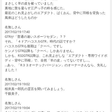
まさしく羊の皮を被っていました
裏地に贅を凝らす江戸っ子の粋を感じた。
最近のこれ見よがしのエアダクト、ばくおん、背中に羽根を背負った
風体はどうしたものか
名無しさん
2017/02/19 17:40
GTRが「普通の速いスポーツセダン」？？
それ、「４ドアハコスカGTR」時代の話ですか？
ハコスカGTRも後期は「クーペ」ですし
ケンメリGTR以降も「クーペ」しかありません。
しかも、R32GTR以降は、これ見よがしな「エアダクト・専用ワイドボ
ディ・背中に羽根」で、全然「羊の皮」ってないですし…。
…あっ、「R３３オーテックバージョン」のオーナーさんなら、失礼し
ました！
名無しさん
2017/02/19 19:02
桜井真一郎氏の霊言を聞いてみましょう。
千眼美子。
名無しさん
2017/02/19 19:04