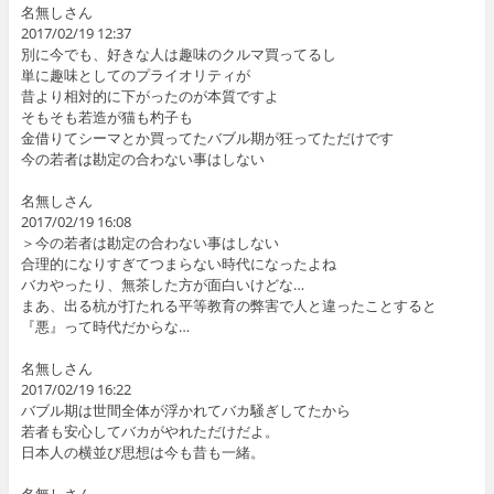
名無しさん
2017/02/19 12:37
別に今でも、好きな人は趣味のクルマ買ってるし
単に趣味としてのプライオリティが
昔より相対的に下がったのが本質ですよ
そもそも若造が猫も杓子も
金借りてシーマとか買ってたバブル期が狂ってただけです
今の若者は勘定の合わない事はしない
名無しさん
2017/02/19 16:08
＞今の若者は勘定の合わない事はしない
合理的になりすぎてつまらない時代になったよね
バカやったり、無茶した方が面白いけどな…
まあ、出る杭が打たれる平等教育の弊害で人と違ったことすると
『悪』って時代だからな…
名無しさん
2017/02/19 16:22
バブル期は世間全体が浮かれてバカ騒ぎしてたから
若者も安心してバカがやれただけだよ。
日本人の横並び思想は今も昔も一緒。