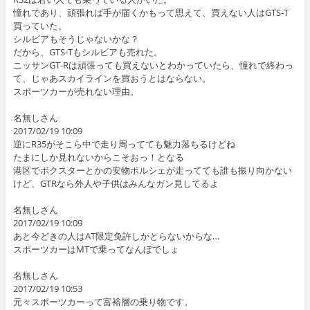
憧れであり、頑張れば手が届くかもって思えて、買えない人はGTS-T
買っていた。
シルビアもそうじゃないかな？
だから、GTS-Tもシルビアも売れた。
ニッサンGT-Rは頑張っても買えないとわかっていたら、憧れで終わっ
て、じゃあスカイラインを買おうとはならない。
スポーツカーが売れない理由。
名無しさん
2017/02/19 10:09
逆にR35がそこら中で走り周ってても魅力落ちるけどね
たまにしか見れないからこそおっ！となる
港区でボクスターとかの安物ポルシェが走ってても誰も振り向かない
けど、GTRなら外人や子供はみんなガン見してるよ
名無しさん
2017/02/19 10:09
あと今どきの人はAT限定免許しかとらないからな…
スポーツカーはMTで乗ってなんぼでしょ
名無しさん
2017/02/19 10:53
元々スポーツカーって富裕層の乗り物です。