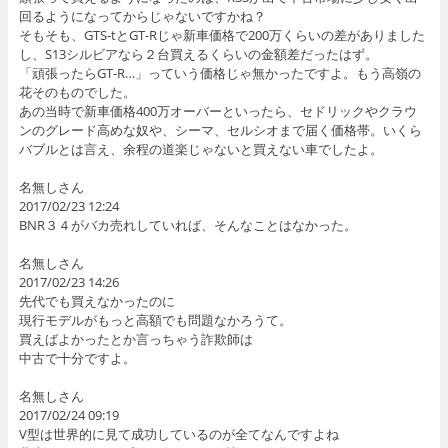
回るようになってからじゃないですかね？
そもそも、GTS-tとGT-Rじゃ新車価格で200万くらいの差がありました
し、S13シルビアなら２台買えるくらいの金額差だったはず。
「頑張ったらGT-R…」っていう価格じゃ無かったですよ。もう高嶺の
花そのものでした。
あの当時で新車価格400万オーバーといったら、セドリックやクラウ
ンのグレード高めな奴や、シーマ、セルシオまで届く価格帯。いくら
バブルとは言え、余程の道楽じゃないと買えない車でしたよ。
名無しさん
2017/02/23 12:24
BNR３４がバカ売れしていれば、そんなことはなかった。
名無しさん
2017/02/23 14:26
先代でも買えなかったのに
現行モデルがもっと高額でも問題なかろうて。
買えばよかったとか言っちゃう詐欺師は
中古で十分ですよ。
名無しさん
2017/02/24 09:19
V型は世界的に見て成功しているのが全てなんですよね