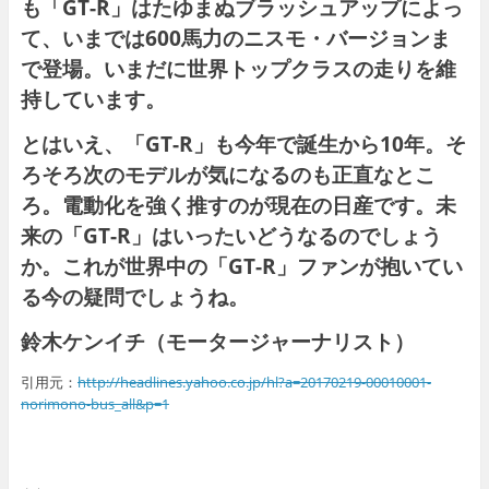
も「GT-R」はたゆまぬブラッシュアップによっ
て、いまでは600馬力のニスモ・バージョンま
で登場。いまだに世界トップクラスの走りを維
持しています。
とはいえ、「GT-R」も今年で誕生から10年。そ
ろそろ次のモデルが気になるのも正直なとこ
ろ。電動化を強く推すのが現在の日産です。未
来の「GT-R」はいったいどうなるのでしょう
か。これが世界中の「GT-R」ファンが抱いてい
る今の疑問でしょうね。
鈴木ケンイチ（モータージャーナリスト）
引用元：
http://headlines.yahoo.co.jp/hl?a=20170219-00010001-
norimono-bus_all&p=1