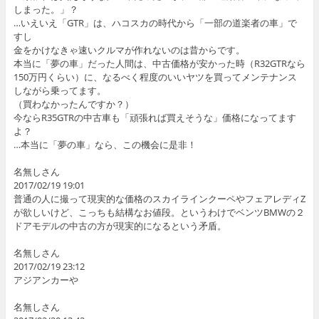
しまった。」？
…いえいえ「GTR」は、ハコスカの時代から「一部の道楽者の車」で
すし
金をかけなきゃ速いクルマが作れないのは昔からです。
本当に「夢の車」だった人間は、中古価格が安かった時（R32GTRなら
150万円くらい）に、なるべく程度のいいヤツを買ってメンテナンス
しながら乗ってます。
（買わなかったんですか？）
今ならR35GTRの中古車も「頑張れば買えそうな」価格になってます
よ？
…本当に「夢の車」なら、この機会に是非！
名無しさん
2017/02/19 19:01
普通の人に撮って現実的な価格のスカイラインクーペやフェアレディZ
が欲しいけど、こっちも結構なお値段。というわけでベンツBMWの２
ドアモデルの中古の方が現実的になるという矛盾。
名無しさん
2017/02/19 23:12
アジアンカーや
名無しさん