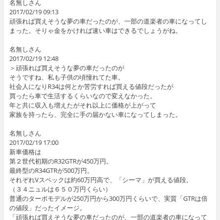
名無しさん
2017/02/19 09:13
頑張れば買えそうな夢の車だったのが、一部の道楽者の車になってし
まった。そりゃ金をかければ速い車はできるでしょうがね。
名無しさん
2017/02/19 12:48
＞頑張れば買えそうな夢の車だったのが
そうですね、私も子供の頃憧れてた車。
社会人になりR34は何とか苦労すれば買える値段だったが
買ったら車で生活するくらいなので変えなかった。
年と共に収入も増えたがそれ以上に価格が上がって
家族を持ったら、完全に手の届かない車になってしまった。
名無しさん
2017/02/19 17:00
新車価格は
第２世代初期のR32GTRが450万円。
最終型のR34GTRが500万円。
それぞれVスペックは約60万円高で、「シーマ」が買える値段。
（３４ニュルは６５０万円くらい）
普通のターボモデルが250万円から300万円くらいで、実質「GTRは倍
の値段」だったイメージ。
「頑張れば買えそうな夢の車だったのが、一部の道楽者の車になって