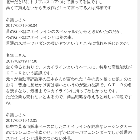
北米だとISにトリプルスコアつけて勝ってる位ですし
高くて買えないから失敗作だ！って言ってる人は滑稽です
名無しさん
2017/02/19 08:04
昔のGT-Rはスカイラインのスペシャルだからときめいたのだが、
今のGT-Rはスカイラインとは別の車。
普通のスポーツセダンの凄いヤツというところに憧れを感じたのだ。
名無しさん
2017/02/19 11:30
全く仰るとおりで、スカイラインというベースに、特別な高性能版が
ＧＴ－Ｒという認識です。
元々が自動車評論家の三本さんが言われた「羊の皮を被った狼」のと
おり、普通に見せかけ実は凄いというのが魅力な訳で、ＧＴ－Ｒの名
を残すなら、最後までスカイラインに拘って欲しかったです。
ただ企業も売れないと困るので、商品戦略を考えると難しい問題です
ね。
名無しさん
2017/02/19 12:05
街中で見る市販車ベースにしたスカイラインが純粋なレーシングカー
のポルシェに一泡吹かせ、わずかにオーバフェンンダーでしか普通の
スカイラインと識別のつかない外見。