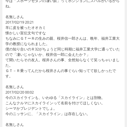
今は「スポーツセダンの凄い奴」ってポジションにスバルがいるから
ね。
名無しさん
2017/02/19 20:21
羊に皮を被ったオオカミ
懐かしい宣伝文句ですな
ちなみにＧＴーＲの生みの親、桜井信一郎さんは、晩年、福井工業大
学の教授になられました。
僕の知り合いのＲ32がちょうど同じ時期に福井工業大学に通っていた
ので「凄いじゃないか、桜井信一郎に会えたか？」
て聞いたらその友人。桜井さんの事、全然知らなくて笑っちゃいまし
た。
ＧＴ－Ｒ乗ってんだから桜井さんの事ぐらい知ってて欲しかったで
す。
名無しさん
2017/02/20 00:02
今のスカイラインも、いわゆる「スカイライン」とは別物。
こんなクルマにスカイラインって名前を付けてほしくない。
シーマかプレジデントでしょ。
今のニッサンに、「スカイライン」は存在しない。
名無しさん