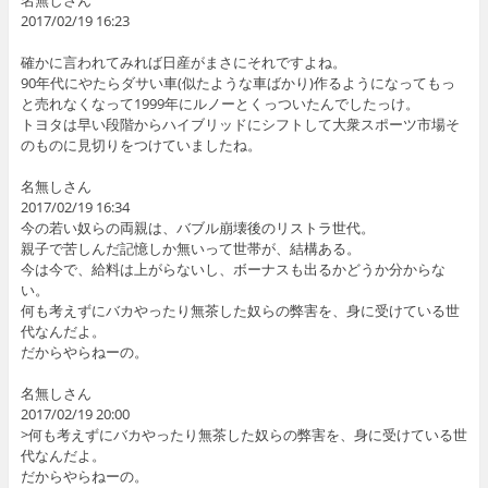
名無しさん
2017/02/19 16:23
確かに言われてみれば日産がまさにそれですよね。
90年代にやたらダサい車(似たような車ばかり)作るようになってもっ
と売れなくなって1999年にルノーとくっついたんでしたっけ。
トヨタは早い段階からハイブリッドにシフトして大衆スポーツ市場そ
のものに見切りをつけていましたね。
名無しさん
2017/02/19 16:34
今の若い奴らの両親は、バブル崩壊後のリストラ世代。
親子で苦しんだ記憶しか無いって世帯が、結構ある。
今は今で、給料は上がらないし、ボーナスも出るかどうか分からな
い。
何も考えずにバカやったり無茶した奴らの弊害を、身に受けている世
代なんだよ。
だからやらねーの。
名無しさん
2017/02/19 20:00
>何も考えずにバカやったり無茶した奴らの弊害を、身に受けている世
代なんだよ。
だからやらねーの。