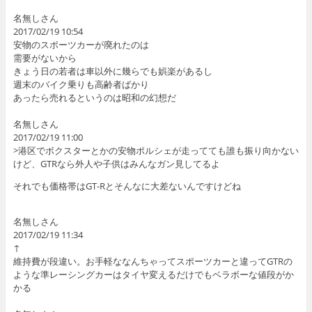
名無しさん
2017/02/19 10:54
安物のスポーツカーが廃れたのは
需要がないから
きょう日の若者は車以外に幾らでも娯楽があるし
週末のバイク乗りも高齢者ばかり
あったら売れるというのは昭和の幻想だ
名無しさん
2017/02/19 11:00
>港区でボクスターとかの安物ポルシェが走ってても誰も振り向かない
けど、GTRなら外人や子供はみんなガン見してるよ
それでも価格帯はGT-Rとそんなに大差ないんですけどね
名無しさん
2017/02/19 11:34
↑
維持費が段違い。お手軽ななんちゃってスポーツカーと違ってGTRの
ような準レーシングカーはタイヤ変えるだけでもベラボーな値段がか
かる