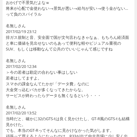
おかげで不景気だよなｗ
将来が心配で金使わない→景気が悪い→給与が安い→使う金がない…
って負のスパイラル
名無しさん
2017/02/19 23:12
排ガス規制と音、安全面で国が文句言わなきゃなぁ、もちろん経済面
と車に価値を見出せないのもあって便利な軽やビジュアル重視の
SUV、もしくは移動なんて公共のでいいじゃんて感じですね
名無しさん
2017/02/20 12:34
＞今の若者は勘定の合わない事はしない
若者はしてますよ。
スマホの課金なんてたかが「データ費」なのに
大金突っ込むバカが多くなってきたからな。
サービスが終わったらデータも無くなるという・・・
名無しさん
2017/02/20 13:52
当時だと、確かに32のGTS-tは良く見かけたし、GT-R風のGTS-tも結構
見かけた。
でも、本当のGT-Rってそんなに見かけなかった気がします。
頑張って買えるようになったのは、R33が出て中古市場に少し安く出