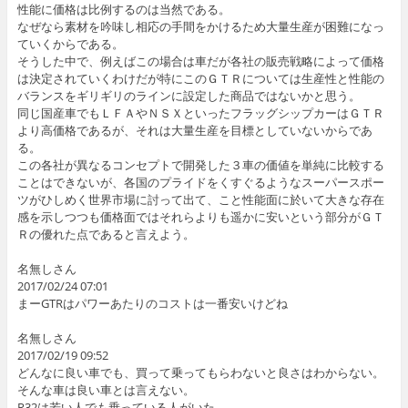
性能に価格は比例するのは当然である。
なぜなら素材を吟味し相応の手間をかけるため大量生産が困難になっ
ていくからである。
そうした中で、例えばこの場合は車だが各社の販売戦略によって価格
は決定されていくわけだが特にこのＧＴＲについては生産性と性能の
バランスをギリギリのラインに設定した商品ではないかと思う。
同じ国産車でもＬＦＡやＮＳＸといったフラッグシップカーはＧＴＲ
より高価格であるが、それは大量生産を目標としていないからであ
る。
この各社が異なるコンセプトで開発した３車の価値を単純に比較する
ことはできないが、各国のプライドをくすぐるようなスーパースポー
ツがひしめく世界市場に討って出て、こと性能面に於いて大きな存在
感を示しつつも価格面ではそれらよりも遥かに安いという部分がＧＴ
Ｒの優れた点であると言えよう。
名無しさん
2017/02/24 07:01
まーGTRはパワーあたりのコストは一番安いけどね
名無しさん
2017/02/19 09:52
どんなに良い車でも、買って乗ってもらわないと良さはわからない。
そんな車は良い車とは言えない。
R32は若い人でも乗っている人がいた。