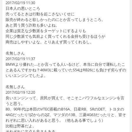
2017/02/19 11:30
日本人の悪いところ
売ってるときは行動を起こさないくせに
販売が終わると欲しかったのにとか言ってしまうところ。
あと買う買う詐欺も多いよね。
企業は貧乏な少数派をターゲットにするよりも
同じ少数派でも気前よく買ってくれる金持ち受けるほうが
商売はしやすいよな。とりあえず買ってくれるし。
名無しさん
2017/02/19 11:37
BMWより優れた…とか言ってる人いるけど、本当に自分で運転したこ
とあるんですかね？46M3に載っていたS54はRB26にも負けず劣らずの
いいエンジンでしたよ。
名無しさん
2017/02/19 12:20
良いエンジンって、庶民が買えて、そこそこパワフルなエンジンを言
うと思う。
80、90年代は本田のVTEC搭載のB16A、日産RB、SRのDET、トヨタの
4AGだったり1JZからの2JZ、マツダの13B、三菱4G63だったりと、皆そ
れぞれに思い入れがあると思う。（他もある事でしょう）
比較は野暮だよ。
それぞれに欠点も良さもある。