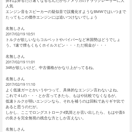
弄れば弄るだけ速くなるもんだからアメリカのドラッグレーサーに大
人気
エンジン音をスピーカーの疑似音で誤魔化すようなBMWではいつまで
たってもこの傑作エンジンには追いつけないでしょう
名無しさん
2017/02/19 10:51
トルクが欲しいならコルベットやバイパーなど米国勢はどうでしょ
う。1速で煙もくもくホイルスピン・・・ただ税金が・・・
名無しさん
2017/02/19 11:01
34Rが欲しいけど、中古価格がかなり上がってるね。
名無しさん
2017/02/19 11:10
よく低速ガーとかいうやつって、具体的なエンジン言わないよね。
これで４Lの・・・とか言ってきたら、もはや比較でなくなるが。
低速トルクが弱いエンジンなら、それを補うのは回転でありギヤ比で
あると思うのだが。
しかし、ここでロングストローク4気筒とか言い出したら、もはや直6
の良さを完全無視の残念な方としか言えない。
名無しさん