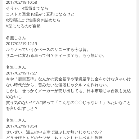
2017/02/19 10:58
そりゃ、4気筒までなら
コストと重量も鑑みて直列になるけと
6気筒以上で性能突き詰めたら
V型になるのが自然
名無しさん
2017/02/19 12:19
ルキノっていうかベースのサニーすら今は昔。
サニーに変わる車って何？ティーダ？も、もう無いか。
名無しさん
2017/02/19 17:27
今や「衝突基準」なんかの安全基準や環境基準に金をかけなきゃいけ
ない時代だから、昔みたいな値段じゃクルマを作れない。
しかも、せっかくメーカーが売り出しても、日本市場じゃ台数も見込
めないし
買う気のないヤツに限って「こんなの〇〇じゃない！」みたいなこと
を言い出すしさ？
名無しさん
2017/02/19 18:54
せいぜい、過去の中古車で遊ぶしか無いじゃないの？
どうせほとんどのヤツが、ちょっとしたレベルに到達