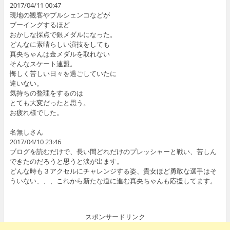
2017/04/11 00:47
現地の観客やプルシェンコなどが
ブーイングするほど
おかしな採点で銀メダルになった。
どんなに素晴らしい演技をしても
真央ちゃんは金メダルを取れない
そんなスケート連盟。
悔しく苦しい日々を過ごしていたに
違いない。
気持ちの整理をするのは
とても大変だったと思う。
お疲れ様でした。
名無しさん
2017/04/10 23:46
ブログを読むだけで、長い間どれだけのプレッシャーと戦い、苦しん
できたのだろうと思うと涙が出ます。
どんな時も３アクセルにチャレンジする姿、貴女ほど勇敢な選手はそ
ういない、、、これから新たな道に進む真央ちゃんも応援してます。
スポンサードリンク