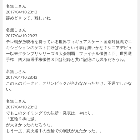
名無しさん
2017/04/10 23:13
辞めどきって、難しいね
名無しさん
2017/04/10 23:23
テレ朝が放映権を持っている世界フィギュアスケート国別対抗戦でエ
キシビションのゲストに呼ばれるという事は無いかな？シニアデビュ
ー以来グランプリシリーズ６大会制覇、ファイナル優勝４回、世界選
手権、四大陸選手権優勝３回は記録と共に記憶にも残るだろうね。
名無しさん
2017/04/10 23:43
この人のピークと、オリンピックが合わなかっただけ。不運でしかな
い。
名無しさん
2017/04/10 23:12
でもこのタイミングでの決断・発表は、やはり、
「五輪２枠に減」
が大きかったのだろうな。
もう一度、真央選手の五輪での演技が見たかった。。