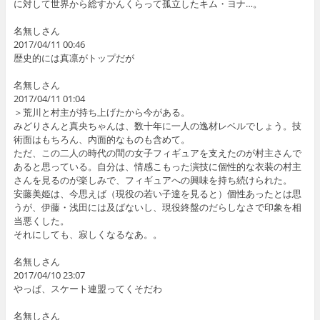
に対して世界から総すかんくらって孤立したキム・ヨナ…。
名無しさん
2017/04/11 00:46
歴史的には真凛がトップだが
名無しさん
2017/04/11 01:04
＞荒川と村主が持ち上げたから今がある。
みどりさんと真央ちゃんは、数十年に一人の逸材レベルでしょう。技
術面はもちろん、内面的なものも含めて。
ただ、この二人の時代の間の女子フィギュアを支えたのが村主さんで
あると思っている。自分は、情感こもった演技に個性的な衣装の村主
さんを見るのが楽しみで、フィギュアへの興味を持ち続けられた。
安藤美姫は、今思えば（現役の若い子達を見ると）個性あったとは思
うが、伊藤・浅田には及ばないし、現役終盤のだらしなさで印象を相
当悪くした。
それにしても、寂しくなるなあ。。
名無しさん
2017/04/10 23:07
やっぱ、スケート連盟ってくそだわ
名無しさん