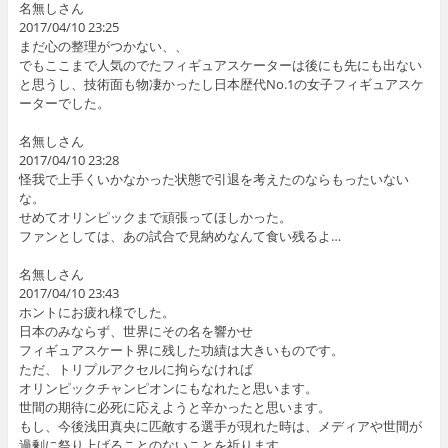
名無しさん
2017/04/10 23:25
まだ心の整理がつかない、、
でもここまで人気のでたフィギュアスケーターは後にも先にも出ない
と思うし、技術面も物凄かったし日本歴代No.1の女子フィギュアスケ
ーターでした。
名無しさん
2017/04/10 23:28
怪我で上手くいかなかった状態で引退を考えたのならもったいない
な。
せめてオリンピックまで頑張ってほしかった。
ファンとしては、あの試合で見納めなんて食い残るよ…
名無しさん
2017/04/10 23:43
ホントにお疲れ様でした。
日本のみならず、世界にその名を響かせ
フィギュアスケート界に残した功績は大きいものです。
ただ、トリプルアクセルに拘らなければ
オリンピックチャンピオンにもなれたと思います。
世間の期待に必死に応えようと辛かったと思います。
もし、今後浅田真央に匹敵する選手が現れた時は、メディアや世間が
過剰に祭り上げることのないことを祈ります。