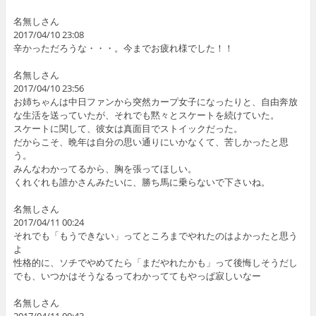
名無しさん
2017/04/10 23:08
辛かっただろうな・・・。今までお疲れ様でした！！
名無しさん
2017/04/10 23:56
お姉ちゃんは中日ファンから突然カープ女子になったりと、自由奔放
な生活を送っていたが、それでも黙々とスケートを続けていた。
スケートに関して、彼女は真面目でストイックだった。
だからこそ、晩年は自分の思い通りにいかなくて、苦しかったと思
う。
みんなわかってるから、胸を張ってほしい。
くれぐれも誰かさんみたいに、勝ち馬に乗らないで下さいね。
名無しさん
2017/04/11 00:24
それでも「もうできない」ってところまでやれたのはよかったと思う
よ
性格的に、ソチでやめてたら「まだやれたかも」って後悔しそうだし
でも、いつかはそうなるってわかっててもやっぱ寂しいなー
名無しさん