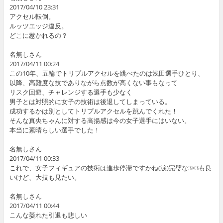
2017/04/10 23:31
アクセル転倒。
ルッツエッジ違反。
どこに惹かれるの？
名無しさん
2017/04/11 00:24
この10年、五輪でトリプルアクセルを跳べたのは浅田選手ひとり、
以降、高難度な技でありながら点数が高くない事もなって
リスク回避、チャレンジする選手も少なく
男子とは対照的に女子の技術は後退してしまっている。
成功するかは別としてトリプルアクセルを跳んでくれた！
そんな真央ちゃんに対する高揚感は今の女子選手にはいない。
本当に素晴らしい選手でした！
名無しさん
2017/04/11 00:33
これで、女子フィギュアの技術は進歩停滞ですかね(涙)完璧な3×3も良
いけど、大技も見たい。
名無しさん
2017/04/11 00:44
こんな萎れた引退も悲しい