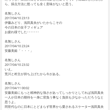
ら、採点方法に怒っても全く意味がないと思う。
名無しさん
2017/04/10 23:13
伊藤みどり、浅田真央がいたからこその
今の日本の女子フィギュア
お疲れ様でした･･･････
名無しさん
2017/04/10 23:24
安藤美姫「・・・」
名無しさん
2017/04/10 23:32
いえ。
荒川と村主が持ち上げたから今がある。
名無しさん
2017/04/11 00:02
安藤美姫にもっと精神的な強さがあってしっかりとしてれば浅田真央
一人が日本の期待を一身に背負う事なく負担も少なかっただろうなと
思うよ。
同世代なのに日本にとどまらず世界から愛されるスケーター浅田真央