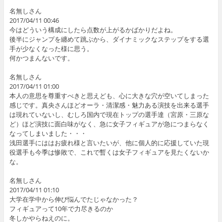
名無しさん
2017/04/11 00:46
今はどういう構成にしたら点数が上がるかばかりだよね。
後半にジャンプを纏めて跳ぶから、ダイナミックなステップをする選
手が少なくなった様に思う。
何かつまんないです。
名無しさん
2017/04/11 01:00
本人の意思を尊重すべきと思えども、心に大きな穴が空いてしまった
感じです。真央さんほどオーラ・清潔感・魅力ある演技を出来る選手
は現れていないし、むしろ国内で現在トップの選手達（宮原・三原な
ど）ほど演技に面白味がなく、急に女子フィギュアが急につまらなく
なってしまいました・・・
浅田選手にははお疲れ様と言いたいが、他に個人的に応援していた現
役選手も今季は惨敗で、これで暫くは女子フィギュアを見たくないか
な。
名無しさん
2017/04/11 01:10
大学在学中から伸び悩んでたじゃなかった？
フィギュアって10年で力尽きるのか
冬しかやらねえのに。