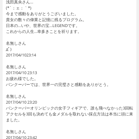
浅田真央さん…
(*´；ェ；｀*)
今まで感動をありがとうございました。
貴女の数々の偉業と記憶に残るプログラム。
日本の…いや、世界の宝…LEGENDです。
これからの人生…幸多きことを祈ります。
名無しさん
дﾟ)
2017/04/1023:14
名無しさん
2017/04/10 23:13
お疲れ様でした。
バンクーバーでは、世界一の完璧さと感動をありがとう。
名無しさん
2017/04/10 23:20
バンクーバーオリンピックの女子フィギアで、誰も飛べなかった3回転
アクセルを3回も決めても金メダルを取れない採点方法は本当に頭に来
ました。
名無しさん
2017/04/10 23:42