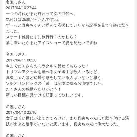
名無しさん
2017/04/10 23:44
一つの時代がまた終わって次の世代へ。
気付けば26歳だったんですね。
ずーっと真央ちゃんと呼んで応援していたから記事を見て年齢に驚き
ました。
スケート靴持たずに旅行行くのかしら？
落ち着いたらまたアイスショーで姿を見たいですね
名無しさん
2017/04/11 00:30
今までたくさんのミラクルを見せてもらった！
トリプルアクセルを飛べる女子選手は数人いるけど、
真央ちゃんほど綺麗な形をしている人はいないと思う。
ソチオリンピックの「鐘」は記憶に残る名演技でした。
たくさんの感動をありがとう！
新しい目標を見つけて頑張って欲しいです。
名無しさん
2017/04/10 23:10
女子は若い世代が出てきてるけど、まだ真央ちゃんほど惹き付ける演
技が出来る選手がいないと思います。真央ちゃんは偉大だった。
名無しさん