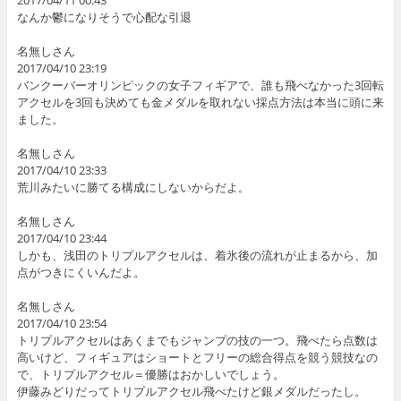
2017/04/11 00:43
なんか鬱になりそうで心配な引退
名無しさん
2017/04/10 23:19
バンクーバーオリンピックの女子フィギアで、誰も飛べなかった3回転
アクセルを3回も決めても金メダルを取れない採点方法は本当に頭に来
ました。
名無しさん
2017/04/10 23:33
荒川みたいに勝てる構成にしないからだよ。
名無しさん
2017/04/10 23:44
しかも、浅田のトリプルアクセルは、着氷後の流れが止まるから、加
点がつきにくいんだよ。
名無しさん
2017/04/10 23:54
トリプルアクセルはあくまでもジャンプの技の一つ。飛べたら点数は
高いけど、フィギュアはショートとフリーの総合得点を競う競技なの
で、トリプルアクセル＝優勝はおかしいでしょう。
伊藤みどりだってトリプルアクセル飛べたけど銀メダルだったし。