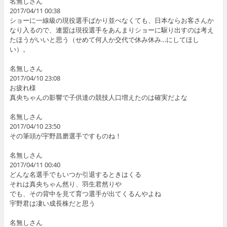
名無しさん
2017/04/11 00:38
ショーに一線級の現役選手ばかり並べなくても、日本ならお客さんか
なり入るので、連盟は現役選手をあんまりショーに駆り出すのは考え
たほうがいいと思う（せめて何人か交代で休み休み…にしてほし
い）。
名無しさん
2017/04/10 23:08
お疲れ様
真央ちゃんの影響で子供達の競技人口増えたのは確実だよな
名無しさん
2017/04/10 23:50
その筆頭が宇野昌磨選手ですものね！
名無しさん
2017/04/11 00:40
どんな名選手でもいつか引退するときはくる
それは真央ちゃん然り、羽生君然りや
でも、その背中を見て育つ選手が出てくるんやよね
宇野君は凄い成長株だと思う
名無しさん