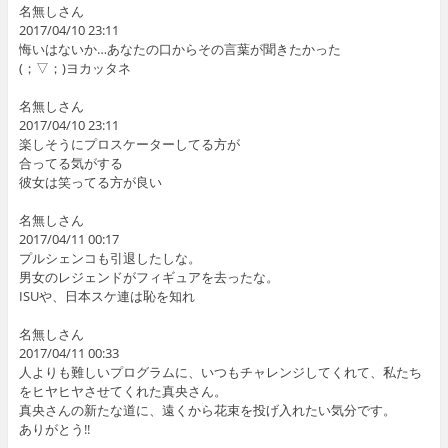
名無しさん
2017/04/10 23:11
悔いはないか…あなたの口からその言葉が聞きたかった
(；▽；)ヨカッタネ
名無しさん
2017/04/10 23:11
楽しそうにプロスケーターしてる方が
合ってる気がする
彼女は笑ってる方が良い
名無しさん
2017/04/11 00:17
プルシェンコも引退したしな。
男女のレジェンドがフィギュアを去ったな。
ISUや、日本スケ連は恥を知れ︎
名無しさん
2017/04/11 00:33
人よりも難しいプログラムに、いつもチャレンジしてくれて、私たち
をヒヤヒヤさせてくれた真央さん。
真央さんの新たな道に、遠くから花束を投げ入れたい気分です。
ありがとう!!