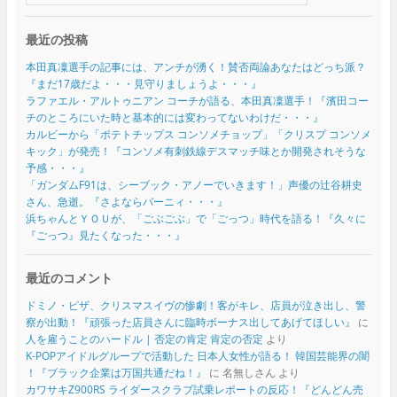
最近の投稿
本田真凜選手の記事には、アンチが湧く！賛否両論あなたはどっち派？
『まだ17歳だよ・・・見守りましょうよ・・・』
ラファエル・アルトゥニアン コーチが語る、本田真凜選手！『濱田コー
チのところにいた時と基本的には変わってないわけだ・・・』
カルビーから「ポテトチップス コンソメチョップ」「クリスプ コンソメ
キック」が発売！『コンソメ有刺鉄線デスマッチ味とか開発されそうな
予感・・・』
「ガンダムF91は、シーブック・アノーでいきます！」声優の辻谷耕史
さん、急逝。『さよならバーニィ・・・』
浜ちゃんとＹＯＵが、「ごぶごぶ」で「ごっつ」時代を語る！『久々に
『ごっつ』見たくなった・・・』
最近のコメント
ドミノ・ピザ、クリスマスイヴの惨劇！客がキレ、店員が泣き出し、警
察が出動！『頑張った店員さんに臨時ボーナス出してあげてほしい』
に
人を雇うことのハードル | 否定の肯定 肯定の否定
より
K-POPアイドルグループで活動した 日本人女性が語る！ 韓国芸能界の闇
！『ブラック企業は万国共通だね！』
に
名無しさん
より
カワサキZ900RS ライダースクラブ試乗レポートの反応！『どんどん売