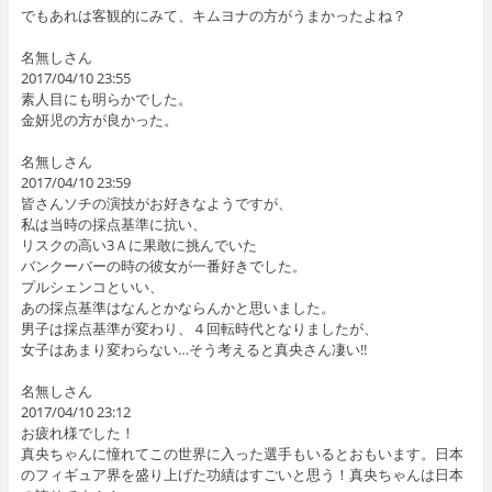
でもあれは客観的にみて、キムヨナの方がうまかったよね？
名無しさん
2017/04/10 23:55
素人目にも明らかでした。
金妍児の方が良かった。
名無しさん
2017/04/10 23:59
皆さんソチの演技がお好きなようですが、
私は当時の採点基準に抗い、
リスクの高い3Ａに果敢に挑んでいた
バンクーバーの時の彼女が一番好きでした。
プルシェンコといい、
あの採点基準はなんとかならんかと思いました。
男子は採点基準が変わり、４回転時代となりましたが、
女子はあまり変わらない…そう考えると真央さん凄い!!
名無しさん
2017/04/10 23:12
お疲れ様でした！
真央ちゃんに憧れてこの世界に入った選手もいるとおもいます。日本
のフィギュア界を盛り上げた功績はすごいと思う！真央ちゃんは日本