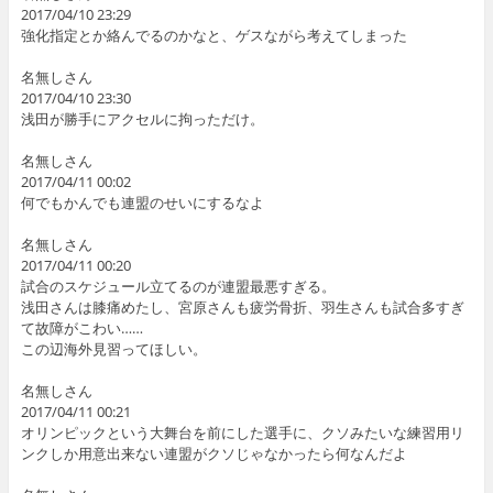
2017/04/10 23:29
強化指定とか絡んでるのかなと、ゲスながら考えてしまった
名無しさん
2017/04/10 23:30
浅田が勝手にアクセルに拘っただけ。
名無しさん
2017/04/11 00:02
何でもかんでも連盟のせいにするなよ
名無しさん
2017/04/11 00:20
試合のスケジュール立てるのが連盟最悪すぎる。
浅田さんは膝痛めたし、宮原さんも疲労骨折、羽生さんも試合多すぎ
て故障がこわい……
この辺海外見習ってほしい。
名無しさん
2017/04/11 00:21
オリンピックという大舞台を前にした選手に、クソみたいな練習用リ
ンクしか用意出来ない連盟がクソじゃなかったら何なんだよ