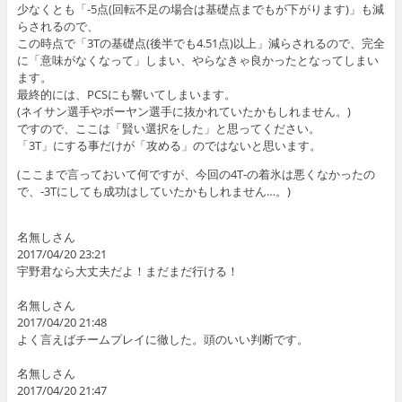
少なくとも「-5点(回転不足の場合は基礎点までもが下がります)」も減
らされるので、
この時点で「3Tの基礎点(後半でも4.51点)以上」減らされるので、完全
に「意味がなくなって」しまい、やらなきゃ良かったとなってしまい
ます。
最終的には、PCSにも響いてしまいます。
(ネイサン選手やボーヤン選手に抜かれていたかもしれません。)
ですので、ここは「賢い選択をした」と思ってください。
「3T」にする事だけが「攻める」のではないと思います。
(ここまで言っておいて何ですが、今回の4T-の着氷は悪くなかったの
で、-3Tにしても成功はしていたかもしれません…。)
名無しさん
2017/04/20 23:21
宇野君なら大丈夫だよ！まだまだ行ける！
名無しさん
2017/04/20 21:48
よく言えばチームプレイに徹した。頭のいい判断です。
名無しさん
2017/04/20 21:47