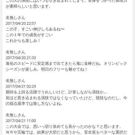
この人の演技にはいつも引き込まれてしまう。全身をつかった表現力
が素晴らしいと思います。
名無しさん
2017/04/20 22:57
この子、すごい伸びしろあるね〜
この１年での成長がすごい
これからも楽しみ！
名無しさん
2017/04/20 21:33
進化のスピードに安定感まで出てきたら鬼に金棒だね。オリンピック
シーズンが楽しみ。明日のフリーも魅せてね！
名無しさん
2017/04/21 02:29
期待を上回る活躍でうれしいけど、計算しながら演技か…
前ほど惹き込まれる演技ではなくなっていたけど、競技なのだし、今
の採点基準では致し方ないよね。
名無しさん
2017/04/21 11:00
この大会では、思いっ切り攻めても良かったのかな？と思います。
ＷＲや五輪では、結果が大切だと思うから、安全策もベターな選択だ