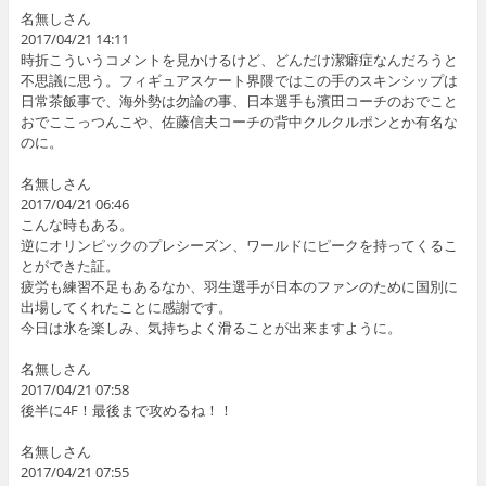
名無しさん
2017/04/21 14:11
時折こういうコメントを見かけるけど、どんだけ潔癖症なんだろうと
不思議に思う。フィギュアスケート界隈ではこの手のスキンシップは
日常茶飯事で、海外勢は勿論の事、日本選手も濱田コーチのおでこと
おでここっつんこや、佐藤信夫コーチの背中クルクルポンとか有名な
のに。
名無しさん
2017/04/21 06:46
こんな時もある。
逆にオリンピックのプレシーズン、ワールドにピークを持ってくるこ
とができた証。
疲労も練習不足もあるなか、羽生選手が日本のファンのために国別に
出場してくれたことに感謝です。
今日は氷を楽しみ、気持ちよく滑ることが出来ますように。
名無しさん
2017/04/21 07:58
後半に4F！最後まで攻めるね！！
名無しさん
2017/04/21 07:55