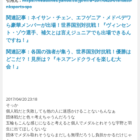
引用元：
https://headlines.yahoo.co.jp/hl?a=20170420-01810855-
nksports-spo
関連記事：ネイサン・チェン、エフゲニア・メドベデワ
ら豪華メンバーが出場！世界国別対抗戦！『ヴィンセン
ト・ゾウ選手、補欠とは言えジュニアでも出場できるん
ですね！』
関連記事：各国の強者が集う、世界国別対抗戦！優勝は
どこだ？！見所は？『キスアンドクライを楽しむ大
会！』
2017/04/20 23:18
そっか
個人戦だと失敗しても他の人に迷惑かけることないもんなぁ
団体戦だと色々考えちゃうんだろうな
五輪もこんな感じになると考えると個人でメダルとれそうな宇野と羽
生に出てほしくないな
団体でメダル取れそうならまだしも無理だろうし負担かかるだけじゃ