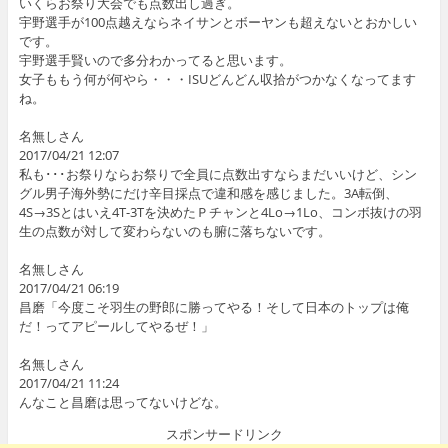
いくらお祭り大会でも点数出し過ぎ。
宇野選手が100点越えならネイサンとボーヤンも超えないとおかしい
です。
宇野選手賢いので多分わかってると思います。
女子ももう何が何やら・・・ISUどんどん収拾がつかなくなってます
ね。
名無しさん
2017/04/21 12:07
私も･･･お祭りならお祭りで全員に点数出すならまだいいけど、シン
グル男子海外勢にだけ辛目採点で違和感を感じました。3A転倒、
4S→3Sとはいえ4T-3Tを決めたＰチャンと4Lo→1Lo、コンボ抜けの羽
生の点数が対して変わらないのも腑に落ちないです。
名無しさん
2017/04/21 06:19
昌磨「今度こそ羽生の野郎に勝ってやる！そして日本のトップは俺
だ！ってアピールしてやるぜ！」
名無しさん
2017/04/21 11:24
んなこと昌磨は思ってないけどな。
スポンサードリンク