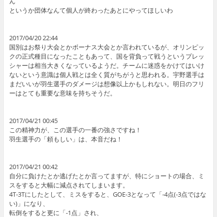
ん
というか団体なんて個人が終わったあとにやってほしいわ
2017/04/20 22:44
国別はお祭り大会とかボーナス大会とか言われているが、オリンピッ
クの正式種目になったこともあって、国を背負って戦うというプレッ
シャーは相当大きくなっているようだ。チームに迷惑をかけてはいけ
ないという意識は個人戦とは全く質がちがうと思われる。宇野選手は
まだいいが羽生選手のダメージは想像以上かもしれない。明日のフリ
ーはとても重要な意味を持ちそうだ。
2017/04/21 00:45
この精神力が、この選手の一番の強さですね！
羽生選手の「頼もしい」は、本音だね！
2017/04/21 00:42
自分に負けたとか逃げたとか言ってますが、特にショートの場合、ミ
スをすると大幅に減点されてしまいます。
4T-3Tにしたとして、ミスをすると、GOE-3となって「-4点(-3点ではな
い)」になり、
転倒をすると更に「-1点」され、