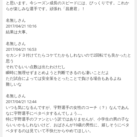
と思います。今シーズン成長のスピードには、びっくりです。これか
らが楽しみな選手です。頑張れ「昌磨君」！
名無しさん
2017/04/21 10:16
結果は大事。
名無しさん
2017/04/21 16:53
セカンド３付けてたらコケてたかもしれないので2回転でも良かったと
思う
それでもいい点数は出たわけだし
瞬時に無理せずまとめようと判断できるのも凄いことだよ
ただ試合によっては安全策をとったことで負ける場合もあるよね
難しいな
名無しさん
2017/04/21 12:44
いつも気になるんですが、宇野選手の女性のコーチ（？）なんであん
なに宇野選手にベタベタするんでしょう…。
特に宇野選手のファンという訳ではありませんが、小学生の男の子な
らいいかもしれないけど、おばさんが19歳の男性に、嬉しそうにベタ
ベタするのは見ていて不快だからやめてほしい。