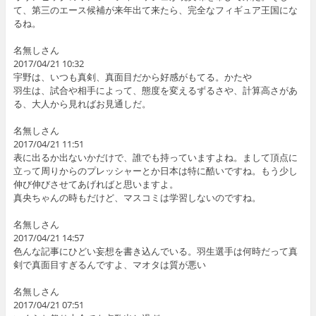
て、第三のエース候補が来年出て来たら、完全なフィギュア王国にな
るね。
名無しさん
2017/04/21 10:32
宇野は、いつも真剣、真面目だから好感がもてる。かたや
羽生は、試合や相手によって、態度を変えるずるさや、計算高さがあ
る、大人から見ればお見通しだ。
名無しさん
2017/04/21 11:51
表に出るか出ないかだけで、誰でも持っていますよね。まして頂点に
立って周りからのプレッシャーとか日本は特に酷いですね。もう少し
伸び伸びさせてあげればと思いますよ。
真央ちゃんの時もだけど、マスコミは学習しないのですね。
名無しさん
2017/04/21 14:57
色んな記事にひどい妄想を書き込んでいる。羽生選手は何時だって真
剣で真面目すぎるんですよ、マオタは質が悪い
名無しさん
2017/04/21 07:51