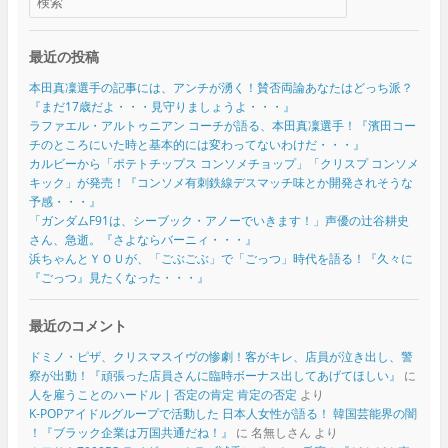
最近の投稿
本田真凜選手の記事には、アンチが湧く！賛否両論あなたはどっち派？
『まだ17歳だよ・・・見守りましょうよ・・・』
ラファエル・アルトゥニアン コーチが語る、本田真凜選手！『濱田コー
チのところにいた時と基本的には変わってないわけだ・・・』
カルビーから「ポテトチップス コンソメチョップ」「クリスプ コンソメ
キック」が発売！『コンソメ有刺鉄線デスマッチ味とか開発されそうな
予感・・・』
「ガンダムF91は、シーブック・アノーでいきます！」声優の辻谷耕史
さん、急逝。『さよならバーニィ・・・』
浜ちゃんとＹＯＵが、「ごぶごぶ」で「ごっつ」時代を語る！『久々に
『ごっつ』見たくなった・・・』
最近のコメント
ドミノ・ピザ、クリスマスイヴの惨劇！客がキレ、店員が泣き出し、警
察が出動！『頑張った店員さんに臨時ボーナス出してあげてほしい』
に
人を雇うことのハードル | 否定の肯定 肯定の否定
より
K-POPアイドルグループで活動した 日本人女性が語る！ 韓国芸能界の闇
！『ブラック企業は万国共通だね！』
に
名無しさん
より