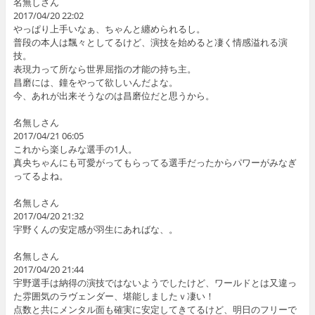
名無しさん
2017/04/20 22:02
やっぱり上手いなぁ、ちゃんと纏められるし。
普段の本人は飄々としてるけど、演技を始めると凄く情感溢れる演
技。
表現力って所なら世界屈指の才能の持ち主。
昌磨には、鐘をやって欲しいんだよな。
今、あれが出来そうなのは昌磨位だと思うから。
名無しさん
2017/04/21 06:05
これから楽しみな選手の1人。
真央ちゃんにも可愛がってもらってる選手だったからパワーがみなぎ
ってるよね。
名無しさん
2017/04/20 21:32
宇野くんの安定感が羽生にあればな、。
名無しさん
2017/04/20 21:44
宇野選手は納得の演技ではないようでしたけど、ワールドとは又違っ
た雰囲気のラヴェンダー、堪能しましたｖ凄い！
点数と共にメンタル面も確実に安定してきてるけど、明日のフリーで