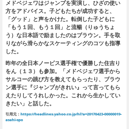
メドベジェワはジャンプを実演し、ひざの使い
方をアドバイス。子どもたちが成功すると、
「グッド」と声をかけた。転倒した子どもに
「もう１回、もう１回」と流暢（りゅうちょ
う）な日本語で励ましたのはブラウン。手を取
りながら滑らかなスケーティングのコツも指導
した。
昨年の全日本ノービス選手権で優勝した住吉り
をん（１３）も参加。「メドベジェワ選手から
サルコーの跳び方を教えてもらったり、ブラウ
ン選手に『ジャンプがきれい』って言ってもら
えたりしてうれしかった。これから生かしてい
きたい」と話した。
引用元：
https://headlines.yahoo.co.jp/hl?a=20170423-00000019-
asahi-spo