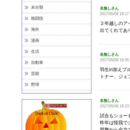
未分類
名無しさん
2017/05/08 19:17
格闘技
２年越しのア
海外
出てくれてあ
漫画
生活
名無しさん
2017/05/08 19:35
自動車
羽生in加え
芸能
トナー、ジェ
野球
名無しさん
2017/05/08 19:23
試合もショー
昨年は怪我で
群舞から全力