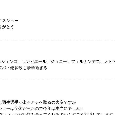
イスショー
りがとう
プルシェンコ、ランビエール、ジョニー、フェルナンデス、メド
フバト他多数も豪華過ぎる
も羽生選手が出るとチケ取るの大変ですが
ショーは全休だったので今年は本当に楽しみ！
でキレキレだし何を滑ってくれるのかもすごく期待しています