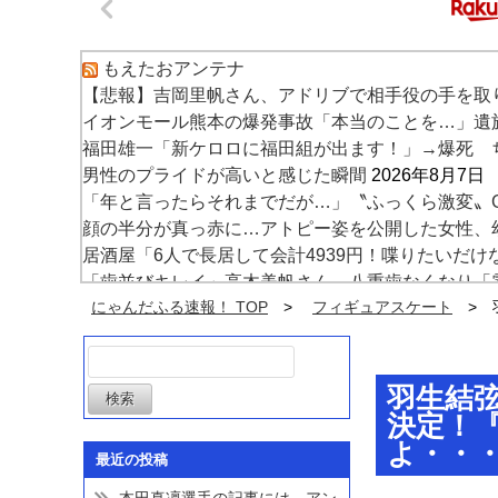
もえたおアンテナ
【悲報】吉岡里帆さん、アドリブで相手役の手を取
イオンモール熊本の爆発事故「本当のことを…」遺
福田雄一「新ケロロに福田組が出ます！」→爆死 
男性のプライドが高いと感じた瞬間
2026年8月7日
「年と言ったらそれまでだが…」〝ふっくら激変〟GL
顔の半分が真っ赤に…アトピー姿を公開した女性、
居酒屋「6人で長居して会計4939円！喋りたいだ
「歯並びキレイ」高木美帆さん 八重歯なくなり「
中居正広「ひそかに被災地支援」か 2016年の熊
にゃんだふる速報！ TOP
フィギュアスケート
【衝撃動画】令和のJS、レベチｗｗｗｗｗｗｗｗ
羽生結
決定！『
よ・・
最近の投稿
本田真凜選手の記事には、アン