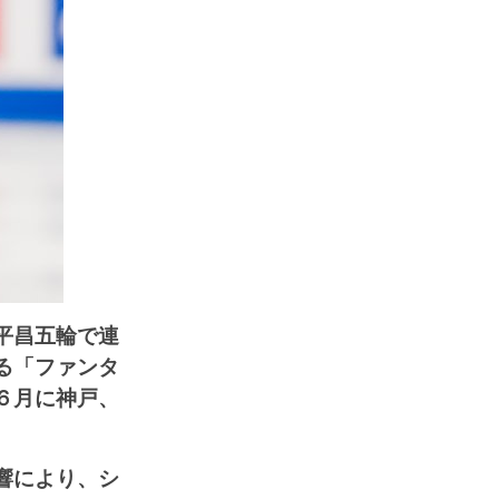
平昌五輪で連
る「ファンタ
６月に神戸、
響により、シ