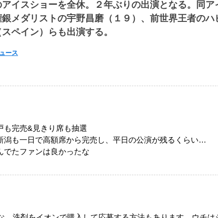
のアイスショーを全休。２年ぶりの出演となる。同ア
権銀メダリストの宇野昌磨（１９）、前世界王者のハ
（スペイン）らも出演する。
ニュース
戸も完売&見きり席も抽選
新潟も一日で高額席から完売し、平日の公演が残るくらい…
んでたファンは良かったな
かな、洗剤をイオンで購入して応募する方法もあります。ウチは