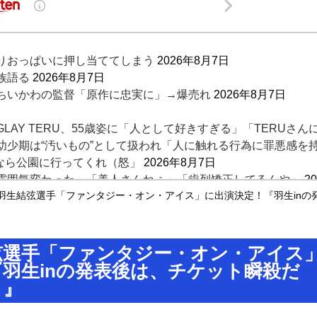
りおっぱいに押し当ててしまう
2026年8月7日
族語る
2026年8月7日
ちいかわの監督「原作に忠実に」→爆売れ
2026年8月7日
AY TERU、55歳姿に「人として好きすぎる」「TERUさ
幼少期は“汚いもの”として扱われ「人に触れる行為に罪悪感を
けなら公園に行ってくれ（怒」
2026年8月7日
雰囲気変わった」「美人さんねぇ」「歯列矯正してるんや」
2
本地震直後には現地で炊き出し “誰にも知られなくて良い”と
羽生結弦選手「ファンタジー・オン・アイス」に出演決定！『羽生inの
ｗｗｗｗｗｗｗｗｗｗｗｗｗｗｗｗｗｗｗｗｗｗ
2026年8月7日
弦選手「ファンタジー・オン・アイス
羽生inの発表後は、チケット瞬殺だ
・』