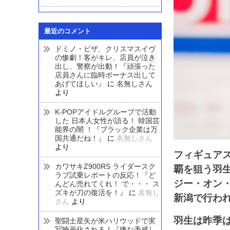
最近のコメント
ドミノ・ピザ、クリスマスイヴ
の惨劇！客がキレ、店員が泣き
出し、警察が出動！『頑張った
店員さんに臨時ボーナス出して
あげてほしい』
に
名無しさん
より
K-POPアイドルグループで活動
した 日本人女性が語る！ 韓国芸
能界の闇 ！『ブラック企業は万
国共通だね！』
に
名無しさん
より
フィギュア
カワサキZ900RS ライダースク
覇を狙う羽
ラブ試乗レポートの反応！『ど
ジー・オン
んどん売れてくれ！ で・・・ ス
ズキが刀の復活を！』
に
名無し
新潟で行わ
さん
より
羽生は昨季
聖闘士星矢が米ハリウッドで実
写映画化される！『嫌な予感し