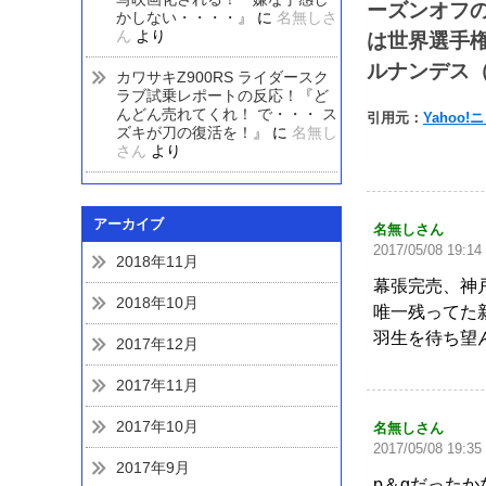
ーズンオフ
かしない・・・・』
に
名無しさ
ん
より
は世界選手
ルナンデス
カワサキZ900RS ライダースク
ラブ試乗レポートの反応！『ど
んどん売れてくれ！ で・・・ ス
引用元：
Yahoo!
ズキが刀の復活を！』
に
名無し
さん
より
アーカイブ
名無しさん
2017/05/08 19:14
2018年11月
幕張完売、神
2018年10月
唯一残ってた
羽生を待ち望
2017年12月
2017年11月
2017年10月
名無しさん
2017/05/08 19:35
2017年9月
p＆gだった