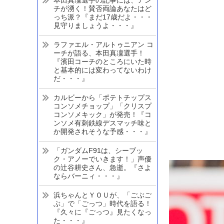
チが湧く！賛否両論あなたはど
っち派？『まだ17歳だよ・・・
見守りましょうよ・・・』
ラファエル・アルトゥニアン コ
ーチが語る、本田真凜選手！
『濱田コーチのところにいた時
と基本的には変わってないわけ
だ・・・』
カルビーから「ポテトチップス
コンソメチョップ」「クリスプ
コンソメキック」が発売！『コ
ンソメ有刺鉄線デスマッチ味と
か開発されそうな予感・・・』
「ガンダムF91は、シーブッ
ク・アノーでいきます！」声優
の辻谷耕史さん、急逝。『さよ
ならバーニィ・・・』
浜ちゃんとＹＯＵが、「ごぶご
ぶ」で「ごっつ」時代を語る！
『久々に『ごっつ』見たくなっ
た・・・』