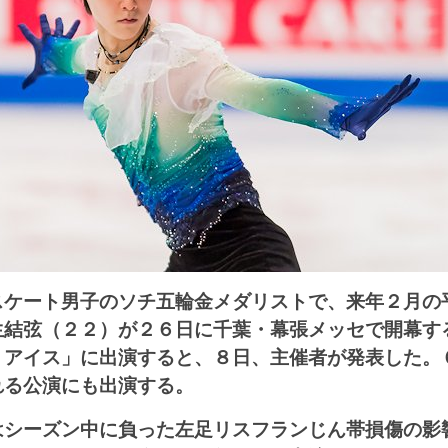
スケート男子のソチ五輪金メダリストで、来年２月の
生結弦（２２）が２６日に千葉・幕張メッセで開幕す
・アイス」に出演すると、８日、主催者が発表した。
れる公演にも出演する。
はシーズン中に負った左足リスフランじん帯損傷の影