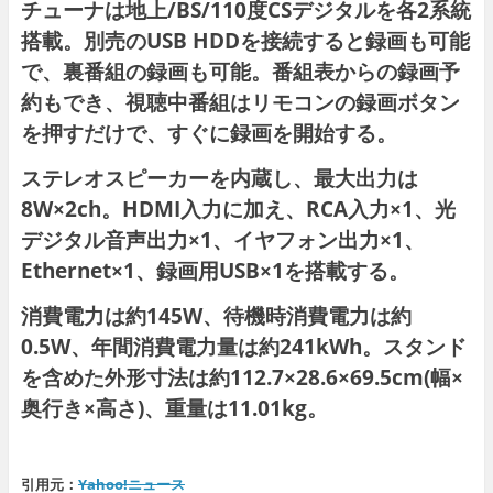
チューナは地上/BS/110度CSデジタルを各2系統
搭載。別売のUSB HDDを接続すると録画も可能
で、裏番組の録画も可能。番組表からの録画予
約もでき、視聴中番組はリモコンの録画ボタン
を押すだけで、すぐに録画を開始する。
ステレオスピーカーを内蔵し、最大出力は
8W×2ch。HDMI入力に加え、RCA入力×1、光
デジタル音声出力×1、イヤフォン出力×1、
Ethernet×1、録画用USB×1を搭載する。
消費電力は約145W、待機時消費電力は約
0.5W、年間消費電力量は約241kWh。スタンド
を含めた外形寸法は約112.7×28.6×69.5cm(幅×
奥行き×高さ)、重量は11.01kg。
引用元：
Yahoo!ニュース