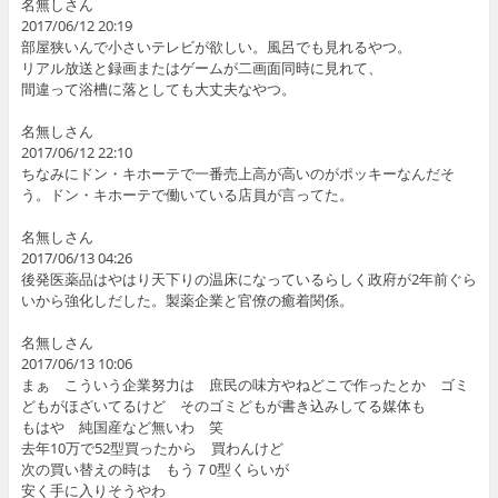
名無しさん
2017/06/12 20:19
部屋狭いんで小さいテレビが欲しい。風呂でも見れるやつ。
リアル放送と録画またはゲームが二画面同時に見れて、
間違って浴槽に落としても大丈夫なやつ。
名無しさん
2017/06/12 22:10
ちなみにドン・キホーテで一番売上高が高いのがポッキーなんだそ
う。ドン・キホーテで働いている店員が言ってた。
名無しさん
2017/06/13 04:26
後発医薬品はやはり天下りの温床になっているらしく政府が2年前ぐら
いから強化しだした。製薬企業と官僚の癒着関係。
名無しさん
2017/06/13 10:06
まぁ こういう企業努力は 庶民の味方やねどこで作ったとか ゴミ
どもがほざいてるけど そのゴミどもが書き込みしてる媒体も
もはや 純国産など無いわ 笑
去年10万で52型買ったから 買わんけど
次の買い替えの時は もう７0型くらいが
安く手に入りそうやわ