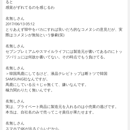
ると
感覚がずれてるのを感じるわ
名無しさん
2017/06/13 05:12
とりあえず韓中をバカにすれば良いだろ的なコメヌシの意見だが、実
際はコメヌシが無知という惨劇(笑)
名無しさん
セブンプレミアムやスマイルライフには製造元が書いてあるのにトッ
プバリュには何故か書いてない。その時点でもう負けてる。
名無しさん
＞韓国馬鹿にしてるけど、液晶テレビトップは断トツで韓国
SAMSUNG社なんですが。
馬鹿にしている云々じゃ無くて、嫌いなんです。
極力関わりたく無いんです。
名無しさん
実は、プライベート商品に製造元を入れるのは小売業の逃げです。
本当は、自社名のみで売ってこそ責任が果たせます。
名無しさん
スマホで4Kが出るぐらいだから、