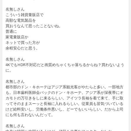
名無しさん
こういう雑貨量販店で
高額な電気製品を
買おうなんて思ったことないね。
普通に
家電量販店か
ネットで買った方が
余程安心だと思う。
名無しさん
4KでもHDR不対応だと画質めちゃくちゃ落ちるからね？買わないよう
に。
名無しさん
都市部のドン・キホーテはアジア系観光客がやたらと多い。一部地方
も。日本歯科医師会バックのドン・キホーテ。アジア系が深夜帯にオ
カモトの万引きをしに来るらしい。アイツラ長袖を着て来て、手に取
ってそのままスーッと長袖に入れるらしい。従業員も皆気づいている
けど給料安いし、労働条件悪いし、どーでもいいらしい。だから上司
にも何も言わないんだって。
名無しさん