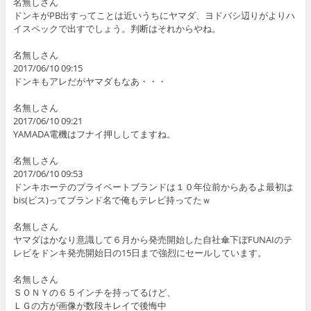
名無しさん
ドンキがPB出すってことは近いうちにヤマダ、ヨドバシ辺りがよりハ
イスペックで出すでしょう。判断はそれからやね。
名無しさん
2017/06/10 09:15
ドンキもアレだがヤマダもなあ・・・
名無しさん
2017/06/10 09:21
YAMADA電機はフナイ押ししてますね。
名無しさん
2017/06/10 09:53
ドンキホーテのプライベートブランドは１０年位前からあるよ最初は
bis(ビス)ってブランド名で俺もテレビ持ってたｗ
名無しさん
ヤマダはかなり意識して６月から発売開始した自社傘下ぼFUNAIのテ
レビをドンキ発売開始日の15日まで強烈にセールしています。
名無しさん
ＳＯＮＹの６５インチを持ってるけど、
ＬＧの方が画像が数段キレイで後悔中