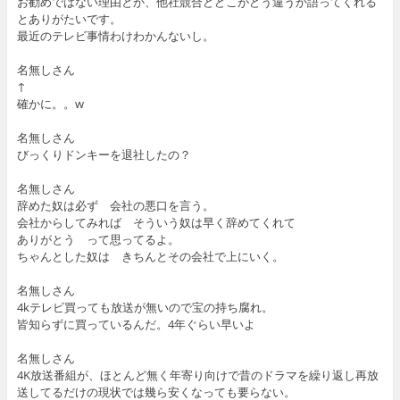
お勧めではない理由とか、他社競合どどこがどう違うか語ってくれる
とありがたいです。
最近のテレビ事情わけわかんないし。
名無しさん
↑
確かに。。w
名無しさん
びっくりドンキーを退社したの？
名無しさん
辞めた奴は必ず 会社の悪口を言う。
会社からしてみれば そういう奴は早く辞めてくれて
ありがとう って思ってるよ。
ちゃんとした奴は きちんとその会社で上にいく。
名無しさん
4kテレビ買っても放送が無いので宝の持ち腐れ。
皆知らずに買っているんだ。4年ぐらい早いよ
名無しさん
4K放送番組が、ほとんど無く年寄り向けで昔のドラマを繰り返し再放
送してるだけの現状では幾ら安くなっても要らない。