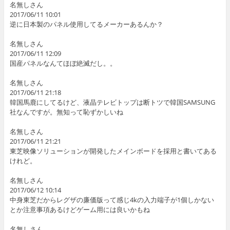
名無しさん
2017/06/11 10:01
逆に日本製のパネル使用してるメーカーあるんか？
名無しさん
2017/06/11 12:09
国産パネルなんてほぼ絶滅だし。。
名無しさん
2017/06/11 21:18
韓国馬鹿にしてるけど、液晶テレビトップは断トツで韓国SAMSUNG
社なんですが。無知って恥ずかしいね
名無しさん
2017/06/11 21:21
東芝映像ソリューションが開発したメインボードを採用と書いてある
けれど。
名無しさん
2017/06/12 10:14
中身東芝だからレグザの廉価版って感じ4kの入力端子が1個しかない
とか注意事項あるけどゲーム用には良いかもね
名無しさん