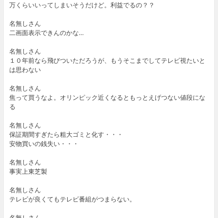
万くらいいってしまいそうだけど。利益でるの？？
名無しさん
二画面表示できんのかな…
名無しさん
１０年前なら飛びついただろうが、もうそこまでしてテレビ視たいと
は思わない
名無しさん
焦って買うなよ。オリンピック近くなるともっとえげつない値段にな
る
名無しさん
保証期間すぎたら粗大ゴミと化す・・・
安物買いの銭失い・・・
名無しさん
事実上東芝製
名無しさん
テレビが良くてもテレビ番組がつまらない。
名無しさん