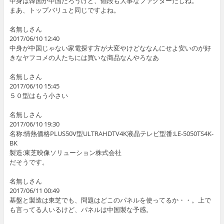
中身は韓国か中国だろうけど、値段も大事なファクターだしね。
まあ、トップバリュと同じですよね。
名無しさん
2017/06/10 12:40
中身が中国じゃない家電探す方が大変やけどななんにせよ安いのが好
きなヤフコメの人たちには買いな商品なんやろなあ
名無しさん
2017/06/10 15:45
５０型はもう小さい
名無しさん
2017/06/10 19:30
名称:情熱価格PLUS50V型ULTRAHDTV4K液晶テレビ型番:LE-5050TS4K-
BK
製造:東芝映像ソリューション株式会社
だそうです。
名無しさん
2017/06/11 00:49
基盤と製造は東芝でも、問題はどこのパネルを使ってるか・・。上で
も言ってる人いるけど、パネルは中国製な予感。