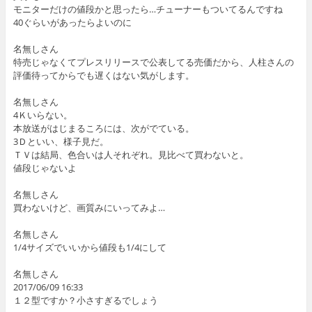
モニターだけの値段かと思ったら…チューナーもついてるんですね
40ぐらいがあったらよいのに
名無しさん
特売じゃなくてプレスリリースで公表してる売価だから、人柱さんの
評価待ってからでも遅くはない気がします。
名無しさん
4Ｋいらない。
本放送がはじまるころには、次がでている。
3Ｄといい、様子見だ。
ＴＶは結局、色合いは人それぞれ。見比べて買わないと。
値段じゃないよ
名無しさん
買わないけど、画質みにいってみよ…
名無しさん
1/4サイズでいいから値段も1/4にして
名無しさん
2017/06/09 16:33
１２型ですか？小さすぎるでしょう