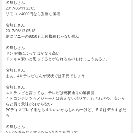
名無しさん
2017/06/11 23:05
リモコン4000円なら妥当な値段
名無しさん
2017/06/13 05:18
別にソニーの9350も上位機種じゃない現状
名無しさん
ドンキ物によってはかなり高い
ドンキ＝安いと思ってるとボられるものもけっこうあるよ。
名無しさん
まあ、4Ｋテレビなんか現状では不要でしょう
名無しさん
４ｋテレビと言っても、テレビは現状通りの解像度
４ｋコンテンツもメジャーとは言えない現状で、わざわざ今、安いか
らと買う意味が分からない
PCディスプレイ用なら４ｋいいかもしれねーけど、５０はデカすぎだ
ろ
名無しさん
NHKを映らなくするなら6万円でも買うで。