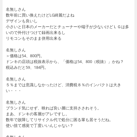
名無しさん
数年前に買い換えたけどLG綺麗だよね
デザインも良いし
小さいと日本のメーカーだとチューナーや端子が少ないけどＬＧは多
いので外付けつけて録画出来るし
リモコンもそのまま併用出来る
名無しさん
＞価格は54、800円。
ドンキの店頭は税抜表示から、「価格は54、800（税抜）」かね？
税込みだと59、184円。
名無しさん
５％までは意識しなかったけど、消費税８％のインパクトは大き
い・・・
名無しさん
ブランド気にせず、映れば良い層に支持さされそう。
まあ、ドンキの客層がアレですし。
数年で故障してリサイクル代で処分に困る輩も居そうだね。
使い捨て感覚で丁度いいんじゃない？
名無しさん