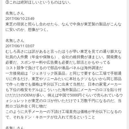
③これは絶対ほしいというものはない。
名無しさん
2017/06/10 23:49
東芝の現状と照らし合わせたら、なんで中身が東芝製の製品がこんな
に安いのか、想像がつく。
名無しさん
2017/06/11 03:07
むしろ高さには訳があると言ったほうが早い東芝を見ての通り膨大な
社員の人件費（年金や保険も）、会社の維持費が凄まじい。開発費も
必要だ、スポンサー料や広告費も必要だし部活とかもやってる
コスト競争で負けてるので部品や液晶パネルは海外調達だ
一方後発組は「ジェネリック医薬品」と同じで要するに工場で手順通
りに作るだけ、東芝やソニーみたいに本社もクソもないから同じ部品
で作った物でも価格は半分以下に出来て当然だ、日本の家電メーカー
も下位の格安モデルはこういった海外製品にメーカーのロゴを貼り付
けだだけのOEMが多い、例えば中国で5000円ぐらいで売られているウ
ォシュレットが東芝のロゴが付いただけで１万数千円になるのだ、当
然ロゴ以外全く同じ物だ
このように大手メーカーの下請け工場直売は価格が半分以下になるの
で、それをドン・キホーテが仕入れて売るということ
名無しさん