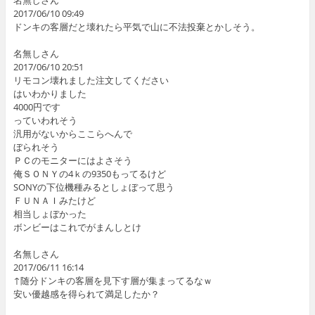
2017/06/10 09:49
ドンキの客層だと壊れたら平気で山に不法投棄とかしそう。
名無しさん
2017/06/10 20:51
リモコン壊れました注文してください
はいわかりました
4000円です
っていわれそう
汎用がないからここらへんで
ぼられそう
ＰＣのモニターにはよさそう
俺ＳＯＮＹの4ｋの9350もってるけど
SONYの下位機種みるとしょぼって思う
ＦＵＮＡＩみたけど
相当しょぼかった
ボンビーはこれでがまんしとけ
名無しさん
2017/06/11 16:14
↑随分ドンキの客層を見下す層が集まってるなｗ
安い優越感を得られて満足したか？