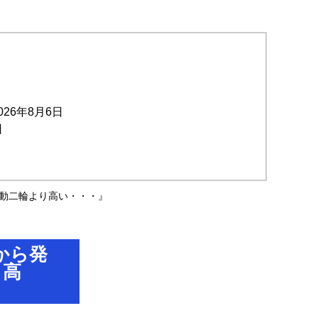
026年8月6日
日
自動二輪より高い・・・』
から発
り高