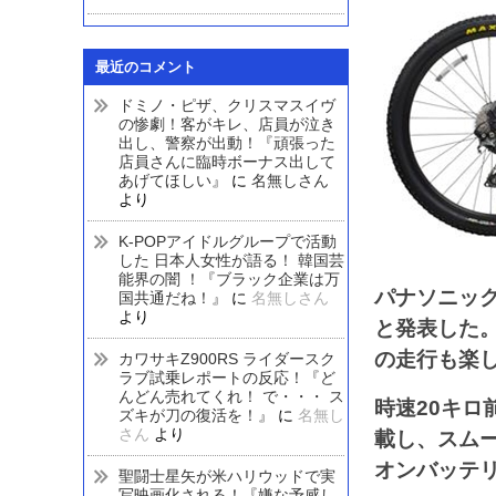
最近のコメント
ドミノ・ピザ、クリスマスイヴ
の惨劇！客がキレ、店員が泣き
出し、警察が出動！『頑張った
店員さんに臨時ボーナス出して
あげてほしい』
に
名無しさん
より
K-POPアイドルグループで活動
した 日本人女性が語る！ 韓国芸
能界の闇 ！『ブラック企業は万
パナソニック
国共通だね！』
に
名無しさん
より
と発表した
の走行も楽
カワサキZ900RS ライダースク
ラブ試乗レポートの反応！『ど
んどん売れてくれ！ で・・・ ス
時速20キ
ズキが刀の復活を！』
に
名無し
さん
より
載し、スム
オンバッテ
聖闘士星矢が米ハリウッドで実
写映画化される！『嫌な予感し