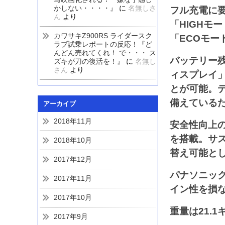
かしない・・・・』
に
名無しさ
フル充電に
ん
より
「HIGHモ
カワサキZ900RS ライダースク
「ECOモー
ラブ試乗レポートの反応！『ど
んどん売れてくれ！ で・・・ ス
バッテリー
ズキが刀の復活を！』
に
名無し
さん
より
ィスプレイ
とが可能。デ
備えている
アーカイブ
2018年11月
安全性向上
を搭載。サ
2018年10月
替え可能と
2017年12月
パナソニッ
2017年11月
イン性を損
2017年10月
重量は21.
2017年9月