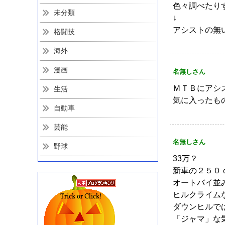
色々調べたり
未分類
↓
アシストの無
格闘技
海外
漫画
名無しさん
ＭＴＢにアシス
生活
気に入ったも
自動車
芸能
名無しさん
野球
33万？
新車の２５０
オートバイ並
ヒルクライム
ダウンヒルで
「ジャマ」な