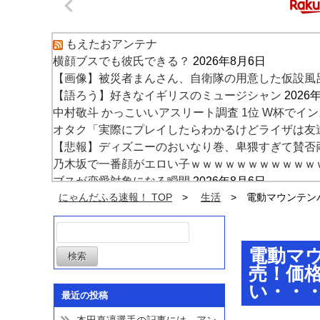
もえたおアンテナ
横顔ブスでも彼氏できる？
2026年8月6日
【画像】被災者まんさん、自衛隊の用意した仮設風
【語ろう】好きなイギリスのミュージシャン
2026
中村敬斗 かっこいいアスリート調査 1位 W杯でインス
オタク「実際にプレイしたらわかるけどライザは友
【悲報】ディズニーのおいなり巻、卑猥すぎて賛否
乃木坂で一番顔がエロい子ｗｗｗｗｗｗｗｗｗｗｗ
ブスが恋愛対象になる瞬間
2026年8月6日
【画像】小倉ゆうか(元・小倉優香)、まさかの水着
にゃんだふる速報！ TOP
生活
電動マウンテン
【悲報】クロちゃん、とち狂ったツイートをする
2
電動マ
売！価
い・・
最近の投稿
本田真凜選手の記事には、アン