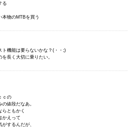
する
い本物のMTBを買う
ト機能は要らないかな？(・・;)
のを長く大切に乗りたい。
ｃｃの
みの値段だなあ。
ならともかく
はかえって
気がするんだが、