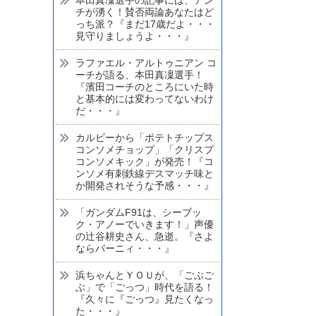
チが湧く！賛否両論あなたはど
っち派？『まだ17歳だよ・・・
見守りましょうよ・・・』
ラファエル・アルトゥニアン コ
ーチが語る、本田真凜選手！
『濱田コーチのところにいた時
と基本的には変わってないわけ
だ・・・』
カルビーから「ポテトチップス
コンソメチョップ」「クリスプ
コンソメキック」が発売！『コ
ンソメ有刺鉄線デスマッチ味と
か開発されそうな予感・・・』
「ガンダムF91は、シーブッ
ク・アノーでいきます！」声優
の辻谷耕史さん、急逝。『さよ
ならバーニィ・・・』
浜ちゃんとＹＯＵが、「ごぶご
ぶ」で「ごっつ」時代を語る！
『久々に『ごっつ』見たくなっ
た・・・』