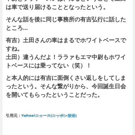
は車で送り届けることとなったという。
そんな話を後に同じ事務所の有吉弘行に話した
ところ…
有吉）土田さんの車はまるでホワイトベースで
すね。
土田）違うんだよ！ララァもエマ中尉もホワイ
トベースには乗ってない（笑）！
と本人的には有吉に面倒くさい返しをしてしま
ったという。そんな繋がりから、今回誕生日会
を開いてもらったということだった。
引用元：
Yahoo!ニュース(ニッポン放送)