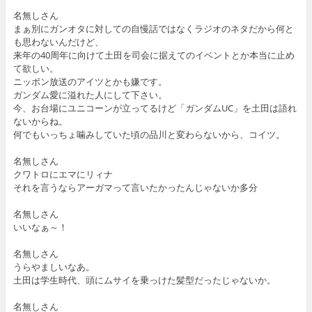
名無しさん
まぁ別にガンオタに対しての自慢話ではなくラジオのネタだから何と
も思わないんだけど、
来年の40周年に向けて土田を司会に据えてのイベントとか本当に止め
て欲しい。
ニッポン放送のアイツとかも嫌です。
ガンダム愛に溢れた人にして下さい。
今、お台場にユニコーンが立ってるけど「ガンダムUC」を土田は語れ
ないからね。
何でもいっちょ噛みしていた頃の品川と変わらないから、コイツ。
名無しさん
クワトロにエマにリィナ
それを言うならアーガマって言いたかったんじゃないか多分
名無しさん
いいなぁ～！
名無しさん
うらやましいなあ。
土田は学生時代、頭にムサイを乗っけた髪型だったじゃないか。
名無しさん