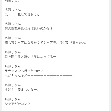
悶絶する。
名無しさん
ほう、、見せて貰おうか
名無しさん
何の性能を見せれば良いのかな？
名無しさん
俺も昔シャアになりたくてシャア専用ひげ剃り買ったわ。
名無しさん
目を閉じると凄い世界になってるー
名無しさん
ララァスンも行ったのか？
もがきゅんキメーーーーーーーーーーーーーー！
名無しさん
すげえ！羨ましいなー。
名無しさん
シャアが合コン？