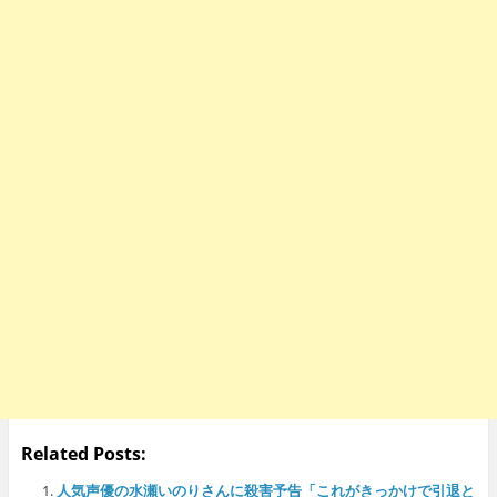
Related Posts:
人気声優の水瀬いのりさんに殺害予告「これがきっかけで引退と