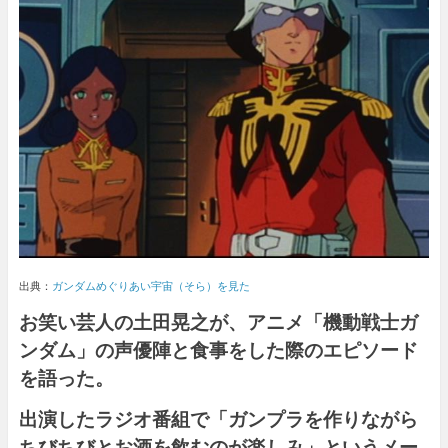
出典：
ガンダムめぐりあい宇宙（そら）を見た
お笑い芸人の土田晃之が、アニメ「機動戦士ガ
ンダム」の声優陣と食事をした際のエピソード
を語った。
出演したラジオ番組で「ガンプラを作りながら
ちびちびとお酒を飲むのが楽しみ」というメー