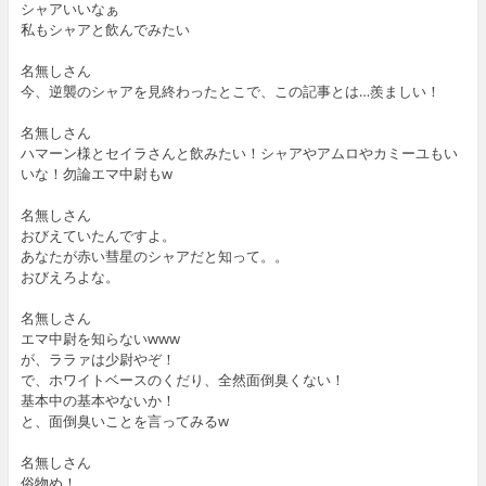
シャアいいなぁ
私もシャアと飲んでみたい
名無しさん
今、逆襲のシャアを見終わったとこで、この記事とは…羨ましい！
名無しさん
ハマーン様とセイラさんと飲みたい！シャアやアムロやカミーユもい
いな！勿論エマ中尉もw
名無しさん
おびえていたんですよ。
あなたが赤い彗星のシャアだと知って。。
おびえろよな。
名無しさん
エマ中尉を知らないwww
が、ララァは少尉やぞ！
で、ホワイトベースのくだり、全然面倒臭くない！
基本中の基本やないか！
と、面倒臭いことを言ってみるw
名無しさん
俗物め！