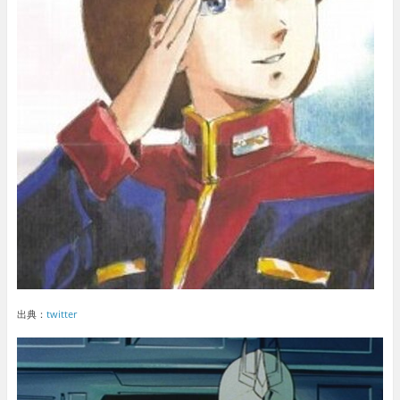
出典：
twitter