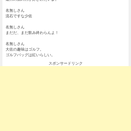
名無しさん
流石ですな少佐
名無しさん
まだだ、まだ飲み終わらんよ！
名無しさん
大佐の趣味はゴルフ。
ゴルフバッグは紅いらしい。
スポンサードリンク