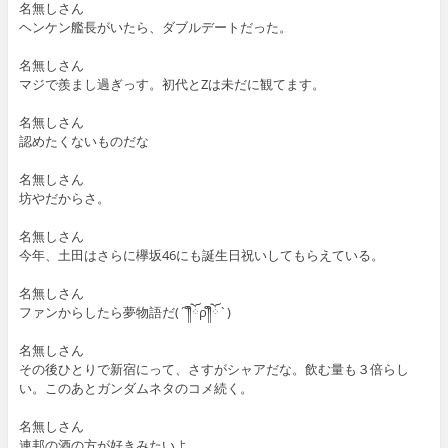
名無しさん
ヘンケン艦長がいたら、ダブルデートだった。
名無しさん
マジで羨まし過ぎっす。初代とZは未だに観てます。
名無しさん
認めたくないものだな
名無しさん
坊やだからさ。
名無しさん
今年、土田はさらに欅坂46にも誕生日祝いしてもらえている。
名無しさん
ファンからしたら夢物語だ(´༎ຶོρ༎ຶོ`)
名無しさん
その後ひとりで新宿にって、さすがシャアだな。飲む量も３倍らし
い。このあとガンダムネタのコメ続く。
名無しさん
連邦の酒の方が好きみたいよ。