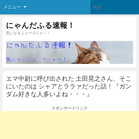
メニュー
にゃんだふる速報！
気になるニュースにゃ～！
エマ中尉に呼び出された 土田晃之さん、そこ
にいたのは シャアとララァだった話！『ガン
ダム好きな人多いよね・・・』
スポンサードリンク