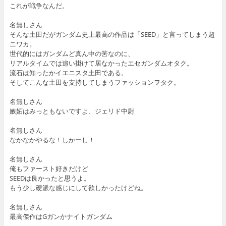
これが戦争なんだ。
名無しさん
そんな土田だがガンダム史上最高の作品は「SEED」と言ってしまう超
ニワカ。
世代的にはガンダムど真ん中の筈なのに、
リアルタイムでは追い掛けて居なかったエセガンダムオタク。
流石は知ったかイエニスタ土田である。
そしてこんな土田を支持してしまうファッションヲタク。
名無しさん
嫉妬はみっともないですよ、ジェリド中尉
名無しさん
なかなかやるな！しかーし！
名無しさん
俺もファースト好きだけど
SEEDは良かったと思うよ。
もう少し硬派な感じにして欲しかったけどね。
名無しさん
最高傑作はGガンかナイトガンダム