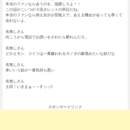
本当のファンなら会うのを、躊躇しろよ！！
この辺がこいつが３流タレントの所以だね。
本当のファンなら例え自分が芸能人で、あえる機会が会っても尊くて
会わないよ。
名無しさん
向こうから電話でお誘いをされたら断れんだろ。
名無しさん
どかえモン、コイツは一番嫌われるガノタの象徴みたいな奴だな
名無しさん
来いいう奴が一番気持ち悪い
名無しさん
土田！いきまぁ～～すっっ!!
スポンサードリンク