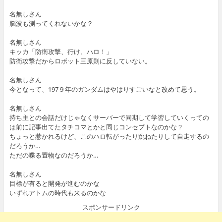
名無しさん
脳波も測ってくれないかな？
名無しさん
キッカ「防衛攻撃、行け、ハロ！」
防衛攻撃だからロボット三原則に反していない。
名無しさん
今となって、197９年のガンダムはやはりすごいなと改めて思う。
名無しさん
持ち主との会話だけじゃなくサーバーで同期して学習していくっての
は前に記事出てたタチコマとかと同じコンセプトなのかな？
ちょっと惹かれるけど、このハロ転がったり跳ねたりして自走するの
だろうか…
ただの喋る置物なのだろうか…
名無しさん
目標が有ると開発が進むのかな
いずれアトムの時代も来るのかな
スポンサードリンク