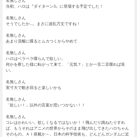
名無しさん
当初、ハロは『ダイターン3』に登場する予定でした！
名無しさん
そうでしたか…。まさに波乱万丈ですね！
名無しさん
あまり流暢に喋るとムカつくからやめて
名無しさん
ハロはベラベラ喋らんで欲しい。
何かを察した様に転がって来て、「元気？」とか一言二言喋れば良
い。
名無しさん
実寸大で動き回ると楽しいかも
名無しさん
「欲しい！」以外の言葉が思いつかない！！
名無しさん
コレはかわいい。欲しくなるではないか！！飛んだり跳ねたりすれ
ば、もうそれはアニメの世界からそのまま飛び出してきたハロちゃん
そのもの。ＡＩ搭載か～。日本の科学技術も、どんどんガンダムに近