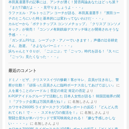
本田真凜選手の記事には、アンチが湧く！賛否両論あなたはどっち派？
『まだ17歳だよ・・・見守りましょうよ・・・』
ラファエル・アルトゥニアン コーチが語る、本田真凜選手！『濱田コー
チのところにいた時と基本的には変わってないわけだ・・・』
カルビーから「ポテトチップス コンソメチョップ」「クリスプ コンソメ
キック」が発売！『コンソメ有刺鉄線デスマッチ味とか開発されそうな
予感・・・』
「ガンダムF91は、シーブック・アノーでいきます！」声優の辻谷耕史
さん、急逝。『さよならバーニィ・・・』
浜ちゃんとＹＯＵが、「ごぶごぶ」で「ごっつ」時代を語る！『久々に
『ごっつ』見たくなった・・・』
最近のコメント
ドミノ・ピザ、クリスマスイヴの惨劇！客がキレ、店員が泣き出し、警
察が出動！『頑張った店員さんに臨時ボーナス出してあげてほしい』
に
人を雇うことのハードル | 否定の肯定 肯定の否定
より
K-POPアイドルグループで活動した 日本人女性が語る！ 韓国芸能界の闇
！『ブラック企業は万国共通だね！』
に
名無しさん
より
カワサキZ900RS ライダースクラブ試乗レポートの反応！『どんどん売
れてくれ！ で・・・ スズキが刀の復活を！』
に
名無しさん
より
聖闘士星矢が米ハリウッドで実写映画化される！『嫌な予感しかしな
い・・・・』
に
名無しさん
より
カワサキZ900RS ライダースクラブ試乗レポートの反応！『どんどん売