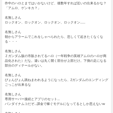
作中のハロとまではいかないけど、後数年すれば近いの出来るかな？
「アムロ、ゲンキカ？」
名無しさん
ロックオン、ロックオン、ロックオン、ロックオン……
名無しさん
朝からアラームでこれをしゃべられたら、悲しくて起きたくなくな
る・・・
名無しさん
Ｚガンダム版の市販されてるハロ（一年戦争の英雄アムロのハロが商
品化された）だな。違いは丸く開く部分が上部だけ。下側の足になる
部分のディテールがない。
名無しさん
ぴょんぴょん跳ねまわれるようになったら、Zガンダムのエンディング
ごっこが出来るな
名無しさん
専用サーバー接続とアプリのセット…
バンダイナムコだぞ…課金で稼ぐモデルになってるとしか思えないw