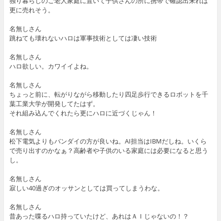
独り暮らしのご老人家庭に置いて子供さんの所に携帯で確認出来れば
更に売れそう。
名無しさん
跳ねても壊れないハロは軍事技術としては凄い技術
名無しさん
ハロ欲しい。カワイイよね。
名無しさん
ちょっと前に、転がりながら移動したり四足歩行できるロボットを千
葉工業大学が開発してたはず。
それ組み込んでくれたら更にハロに近づくじゃん！
名無しさん
松下電気よりもバンダイの方が良いね。AI担当はIBMだしね。いくら
で売り出すのかなぁ？高齢者や子供のいる家庭には必要になると思う
し。
名無しさん
寂しい40過ぎのオッサンとしては買ってしまうわな。
名無しさん
昔あった喋るハロ持っていたけど、あれはＡＩじゃないの！？