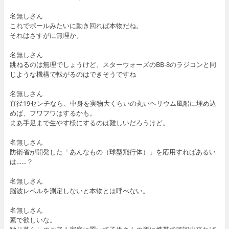
名無しさん
これでボールみたいに動き回れば本物だね。
それはさすがに無理か。
名無しさん
跳ねるのは無理でしょうけど、スターウォーズのBB-8のラジコンと同
じような機構で転がるのはできそうですね
名無しさん
直径19センチなら、中身を実物大くらいの丸いヘリウム風船に埋め込
めば、フワフワはするかも。
まあ手足まで生やす様にするのは難しいだろうけど。
名無しさん
防衛省が開発した「あんなもの（球型飛行体）」を応用すればあるい
は……？
名無しさん
脳波レベルを測定しないと本物とは呼べない。
名無しさん
素で欲しいな。