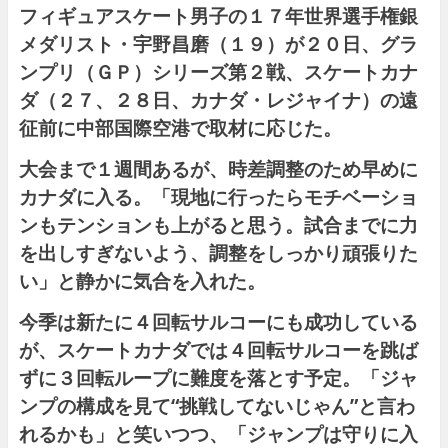
フィギュアスケート男子の１７年世界選手権銀
メダリスト・宇野昌磨（１９）が２０日、グラ
ンプリ（ＧＰ）シリーズ第２戦、スケートカナ
ダ（２７、２８日、カナダ・レジャイナ）の遠
征前に中部国際空港で取材に応じた。
大会まで１週間あるが、時差調整のため早めに
カナダに入る。「現地に行ったらモチベーショ
ンもテンションも上がると思う。試合までに力
を出しすぎないよう、調整をしっかり頑張りた
い」と静かに気合を入れた。
今季は新たに４回転サルコーにも成功している
が、スケートカナダでは４回転サルコーを跳ば
ずに３回転ループに難度を落とす予定。「ジャ
ンプの構成を見て“挑戦してないじゃん”と言わ
れるかも」と笑いつつ、「ジャンプは守りに入