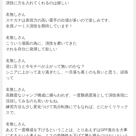
演技に力を入れてくれるのは嬉しい
名無しさん
スケカナは表現力の高い選手の出場が多いので楽しみです。
全員ノーミス演技を期待しています！
名無しさん
こういう場面の為に、演技を磨いてきた
それを存分に発揮して欲しい
名無しさん
逆に言うと今モチベが上がって無いのかな？
シニアに上がって走り過ぎたし、一旦落ち着くのも良いと思う。頑張
って
名無しさん
高難度なジャンプ構成に捕らわれず、一度難易度落として演技表現に
没頭してみるのも良いかもね。
練習方法も少し変化つけて気分転換にでもなれば。とにかくリラック
スで。
名無しさん
あえて一度構成を下げるということは、とりあえずはGPF進出を大事
にするという考えか、ミスの危険性を下げて勝ち癖をつけたいという