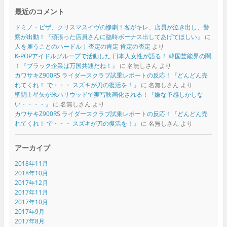
最近のコメント
ドミノ・ピザ、クリスマスイヴの惨劇！客がキレ、店員が泣き出し、警
察が出動！『頑張った店員さんに臨時ボーナス出してあげてほしい』
に
人を雇うことのハードル | 否定の肯定 肯定の否定
より
K-POPアイドルグループで活動した 日本人女性が語る！ 韓国芸能界の闇
！『ブラック企業は万国共通だね！』
に
名無しさん
より
カワサキZ900RS ライダースクラブ試乗レポートの反応！『どんどん売
れてくれ！ で・・・ スズキが刀の復活を！』
に
名無しさん
より
聖闘士星矢が米ハリウッドで実写映画化される！『嫌な予感しかしな
い・・・・』
に
名無しさん
より
カワサキZ900RS ライダースクラブ試乗レポートの反応！『どんどん売
れてくれ！ で・・・ スズキが刀の復活を！』
に
名無しさん
より
アーカイブ
2018年11月
2018年10月
2017年12月
2017年11月
2017年10月
2017年9月
2017年8月