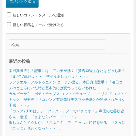
新しいコメントをメールで通知
新しい投稿をメールで受け取る
最近の投稿
本田真凜選手の記事には、アンチが湧く！賛否両論あなたはどっち派？
『まだ17歳だよ・・・見守りましょうよ・・・』
ラファエル・アルトゥニアン コーチが語る、本田真凜選手！『濱田コー
チのところにいた時と基本的には変わってないわけだ・・・』
カルビーから「ポテトチップス コンソメチョップ」「クリスプ コンソメ
キック」が発売！『コンソメ有刺鉄線デスマッチ味とか開発されそうな
予感・・・』
「ガンダムF91は、シーブック・アノーでいきます！」声優の辻谷耕史
さん、急逝。『さよならバーニィ・・・』
浜ちゃんとＹＯＵが、「ごぶごぶ」で「ごっつ」時代を語る！『久々に
『ごっつ』見たくなった・・・』