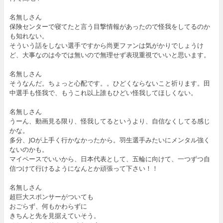
名無しさん
保険センターで寝てたと言う目撃情報があったので怪我をしてるのか
も知れない。
そういう話をしない選手ですから尚更ファンは気がかりでしょうけ
ど、大事なのは今では無いので無理せず表現重視でいいと思います。
名無しさん
そうなんだ。ちょっと心配です。。ひどくならないこと祈ります。田
中選手も怪我で、もうこれ以上誰もひどい怪我してほしくない。
名無しさん
うーん、動画見る限り、怪我してるというより、自信なくしてる感じ
かな。
多分、JOが上手く行かなかったから。羽生選手みたいにメンタル強く
ないのかも。
マイペースでいいから、日本代表として、五輪に向けて、一つずつ自
信つけて行けるようになんとか頑張って下さい！！
名無しさん
超巨大スポンサーがついても
おごらず、何もかわらずに
きちんと先を見据えていそう。