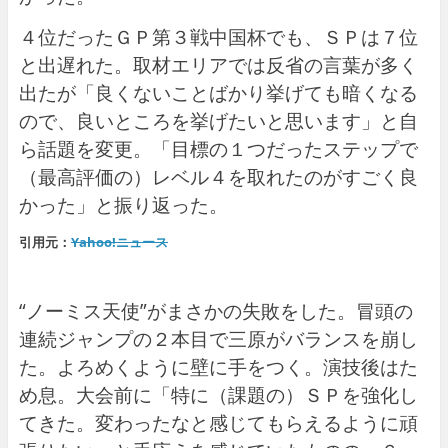
４位だったＧＰ第３戦中国杯でも、ＳＰは７位
と出遅れた。取材エリアでは反省の言葉が多く
出たが「良くないことばかり挙げても暗くなる
ので、良いところを挙げたいと思います」と自
ら話題を変更。「目標の１つだったステップで
（最高評価の）レベル４を取れたのがすごく良
かった」と振り返った。
引用元：
Yahoo!ニュース
“ノーミス天使”がまさかの失敗をした。冒頭の
連続ジャンプの２本目で三原がバランスを崩し
た。よろめくように壁に手をつく。演技後はた
め息。大会前に「特に（課題の）ＳＰを強化し
てきた。変わったなと感じてもらえるように頑