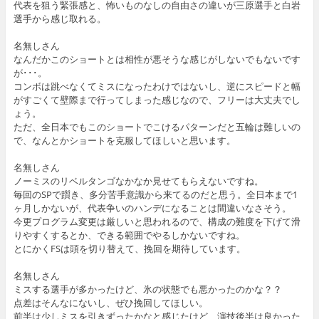
代表を狙う緊張感と、怖いものなしの自由さの違いが三原選手と白岩
選手から感じ取れる。
名無しさん
なんだかこのショートとは相性が悪そうな感じがしないでもないです
が･･･。
コンボは跳べなくてミスになったわけではないし、逆にスピードと幅
がすごくて壁際まで行ってしまった感じなので、フリーは大丈夫でし
ょう。
ただ、全日本でもこのショートでこけるパターンだと五輪は難しいの
で、なんとかショートを克服してほしいと思います。
名無しさん
ノーミスのリベルタンゴなかなか見せてもらえないですね。
毎回のSPで躓き、多分苦手意識から来てるのだと思う。全日本まで1
ヶ月しかないが、代表争いのハンデになることは間違いなさそう。
今更プログラム変更は厳しいと思われるので、構成の難度を下げて滑
りやすくするとか、できる範囲でやるしかないですね。
とにかくFSは頭を切り替えて、挽回を期待しています。
名無しさん
ミスする選手が多かったけど、氷の状態でも悪かったのかな？？
点差はそんなにないし、ぜひ挽回してほしい。
前半は少しミスを引きずったかなと感じたけど、演技後半は良かった