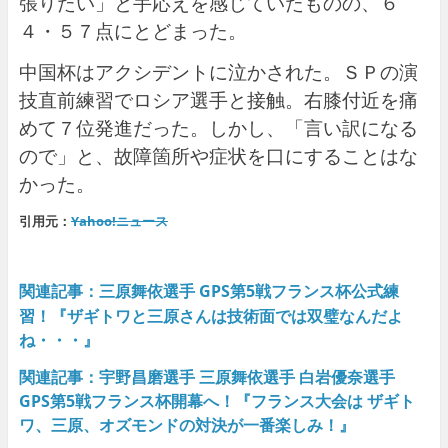
張りたい」と手応えを感じていたものの、６
４・５７点にとどまった。
中国杯はアクシデントに泣かされた。ＳＰの演
技直前練習でロシア選手と接触。右膝付近を痛
めて７位発進だった。しかし、「言い訳になる
ので」と、故障箇所や症状を口にすることはな
かった。
引用元：
Yahoo!ニュース
関連記事：
三原舞依選手 GPS第5戦フランス杯公式練
習！『ザギトワと三原さんは技術面では双璧なんだよ
ね・・・』
関連記事：宇野昌磨選手 三原舞依選手 白岩優奈選手
GPS第5戦フランス杯開幕へ！『フランス大会は ザギト
ワ、三原、オズモンドの対決が一番楽しみ！』