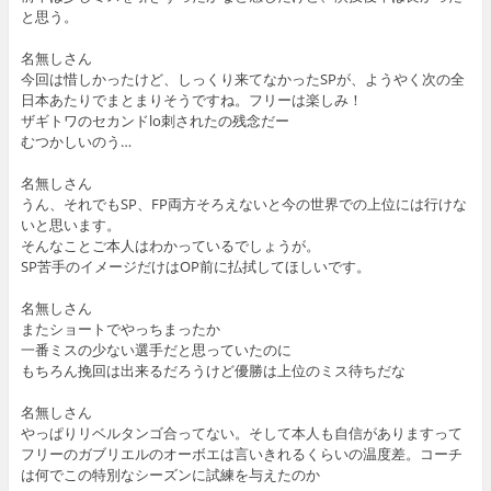
と思う。
名無しさん
今回は惜しかったけど、しっくり来てなかったSPが、ようやく次の全
日本あたりでまとまりそうですね。フリーは楽しみ！
ザギトワのセカンドlo刺されたの残念だー
むつかしいのう…
名無しさん
うん、それでもSP、FP両方そろえないと今の世界での上位には行けな
いと思います。
そんなことご本人はわかっているでしょうが。
SP苦手のイメージだけはOP前に払拭してほしいです。
名無しさん
またショートでやっちまったか
一番ミスの少ない選手だと思っていたのに
もちろん挽回は出来るだろうけど優勝は上位のミス待ちだな
名無しさん
やっぱりリベルタンゴ合ってない。そして本人も自信がありますって
フリーのガブリエルのオーボエは言いきれるくらいの温度差。コーチ
は何でこの特別なシーズンに試練を与えたのか