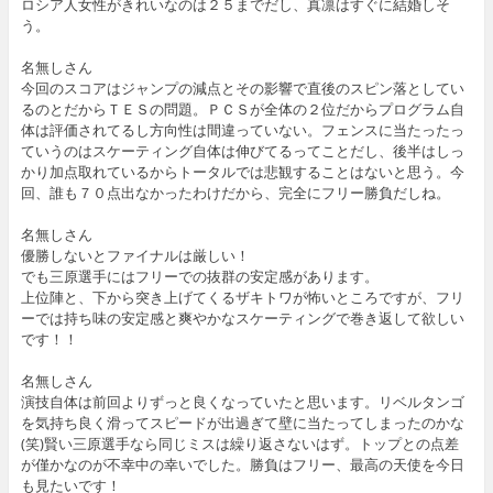
ロシア人女性がきれいなのは２５までだし、真凛はすぐに結婚しそ
う。
名無しさん
今回のスコアはジャンプの減点とその影響で直後のスピン落としてい
るのとだからＴＥＳの問題。ＰＣＳが全体の２位だからプログラム自
体は評価されてるし方向性は間違っていない。フェンスに当たったっ
ていうのはスケーティング自体は伸びてるってことだし、後半はしっ
かり加点取れているからトータルでは悲観することはないと思う。今
回、誰も７０点出なかったわけだから、完全にフリー勝負だしね。
名無しさん
優勝しないとファイナルは厳しい！
でも三原選手にはフリーでの抜群の安定感があります。
上位陣と、下から突き上げてくるザキトワが怖いところですが、フリ
ーでは持ち味の安定感と爽やかなスケーティングで巻き返して欲しい
です！！
名無しさん
演技自体は前回よりずっと良くなっていたと思います。リベルタンゴ
を気持ち良く滑ってスピードが出過ぎて壁に当たってしまったのかな
(笑)賢い三原選手なら同じミスは繰り返さないはず。トップとの点差
が僅かなのが不幸中の幸いでした。勝負はフリー、最高の天使を今日
も見たいです！