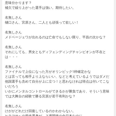
意味分かります？
補欠で繰り上がった選手は強い。期待したい。
名無しさん
樋口さん、宮原さん、二人とも頑張って欲しい！
名無しさん
メドベージェワが出れるのは亡命でもしない限り、平昌の次かな？
名無しさん
それにしても、男女ともディフェンディングチャンピオンが不在と
は・・・
名無しさん
ファイナルで上位になった方がオリンピック1枠確定かな
とは言っても相手より上ならいい、などと考えているようではダメだ
他国選手も含めて自分が上に立つ！と思わなければ得点は付いてこな
いだろう
いかにメンタルコントロールができるかが勝負であり、そういう意味
では大舞台の経験で勝る宮原が若干有利かな？
名無しさん
けががどれだけ回復しているのかわからない。
ヒラマサへの最終選考が、３週間後の全日本なのに