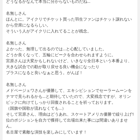
どうなるかなんて本当に分からないものだね…
名無しさん
ほんとに。アイクリでチケット買った羽生ファンはチケット譲れない
から空席になるらしい。
そういう人がアイクリに入れてることが残念。
名無しさん
よかった、無理して出るのでは…と心配していました。
どうか良くなって、五輪にピークを合わせられますように。
宮原さんは大変かもしれないけど、いきなり全日本という本番より、
大きな試合での勘が取り戻せる良い機会になったり
プラスになると良いなぁと思う。がんば！
名無しさん
メドベージェワさんが優勝して、エキシビションでセーラームーンを
ナマで見られるかも…と期待していたので、大変残念ですが、オリン
ピックに向けてしっかり回復されることを祈っております。
（国旗や国歌が流れなくても…）
そして宮原さん、理由はどうあれ、スケートアメリカ優勝で繰り上げ1
位のポジションを自力で獲得して出場出来た事には間違いありませ
ん。
名古屋で素敵な演技を楽しみにしています！