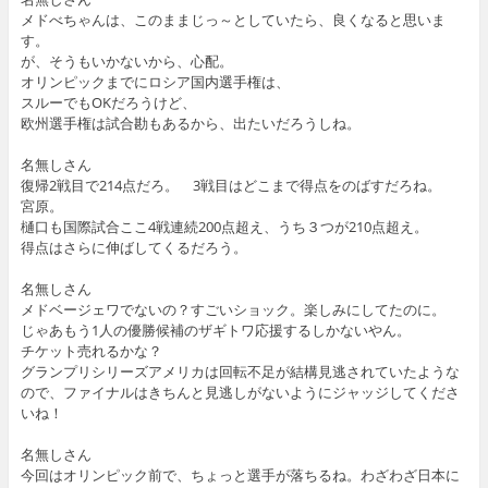
メドべちゃんは、このままじっ～としていたら、良くなると思いま
す。
が、そうもいかないから、心配。
オリンピックまでにロシア国内選手権は、
スルーでもOKだろうけど、
欧州選手権は試合勘もあるから、出たいだろうしね。
名無しさん
復帰2戦目で214点だろ。 3戦目はどこまで得点をのばすだろね。
宮原。
樋口も国際試合ここ4戦連続200点超え、うち３つが210点超え。
得点はさらに伸ばしてくるだろう。
名無しさん
メドベージェワでないの？すごいショック。楽しみにしてたのに。
じゃあもう1人の優勝候補のザギトワ応援するしかないやん。
チケット売れるかな？
グランプリシリーズアメリカは回転不足が結構見逃されていたような
ので、ファイナルはきちんと見逃しがないようにジャッジしてくださ
いね！
名無しさん
今回はオリンピック前で、ちょっと選手が落ちるね。わざわざ日本に