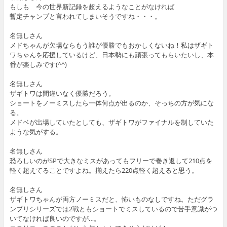
もしも 今の世界新記録を超えるようなことがなければ
暫定チャンプと言われてしまいそうですね・・・。
名無しさん
メドちゃんが欠場ならもう誰が優勝でもおかしくないね！私はザギト
ワちゃんを応援しているけど、日本勢にも頑張ってもらいたいし、本
番が楽しみです(^^)
名無しさん
ザギトワは間違いなく優勝だろう。
ショートをノーミスしたら一体何点が出るのか、そっちの方が気にな
る。
メドベが出場していたとしても、ザギトワがファイナルを制していた
ような気がする。
名無しさん
恐ろしいのがSPで大きなミスがあってもフリーで巻き返して210点を
軽く超えてることですよね。揃えたら220点軽く超えると思う。
名無しさん
ザギトワちゃんが両方ノーミスだと、怖いものなしですね。ただグラ
ンプリシリーズでは2戦ともショートでミスしているので苦手意識がつ
いてなければ良いのですが…。