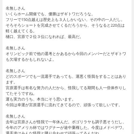
名無しさん
いくらホーム開催でも、優勝はザギトワだろうな。
フリーで150点越えは歴史上も３人しかいない、その中の一人だし。
そろそろショートを完成させてくるだろうから、そうなると220点は
軽く越えてくる。
樋口、宮原で２位３位になれれば、最高だ。
名無しさん
オリンピック前で他の選考とかあるから今回のメンバーだとザギトワ
も欠場するかもしれないよ。
名無しさん
どのスポーツでも一流選手であっても、運悪く怪我をすることはあり
ます。
宮原選手は有名な努力の人だから、怪我してる期間も人一倍体作りし
てたそうですね。
運も実力のうち、本当にそう思います。
今回は幸運が宮原選手に流れてきてるので、頑張って欲しいです。
名無しさん
去年は宮原さんが怪我で一年休んだ。ポゴリラヤも調子悪そうだし、
今年のアメリカ杯ではワグナーが途中棄権した。今度はメドベデワ。
選手達はみんな怪我と隣り合わせで頑張ってるんだね。