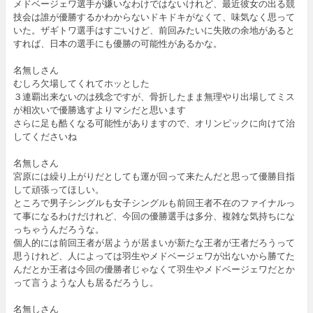
メドベージェワ選手が嫌いなわけではないけれど、最近彼女の出る競
技会は誰が優勝するかわからないドキドキがなくて、味気なく思って
いた。ザギトワ選手はすごいけど、前回みたいに失敗の余地があると
すれば、日本の選手にも優勝の可能性があるかな。
名無しさん
むしろ欠場してくれてホッとした
３連覇出来ないのは残念ですが、骨折したまま無理やり出場してミス
が相次いで優勝逃すよりマシだと思います
さらに足も酷くなる可能性がありますので、オリンピックに向けて治
してくださいね
名無しさん
宮原には繰り上がりだとしても運が回って来たんだと思って優勝目指
して頑張ってほしい。
ところで男子シングルも女子シングルも前回王者不在のファイナルっ
て事になるわけだけれど、今回の優勝選手は多分、複雑な気持ちにな
っちゃうんだろうな。
個人的には前回王者が居ようが居まいが新たな王者が王者だろうって
思うけれど、人によっては羽生やメドベージェワが出ないから勝てた
んだとか王者は今回の優勝者じゃなくて羽生やメドベージェワだとか
って言うような人も居るだろうし。
名無しさん