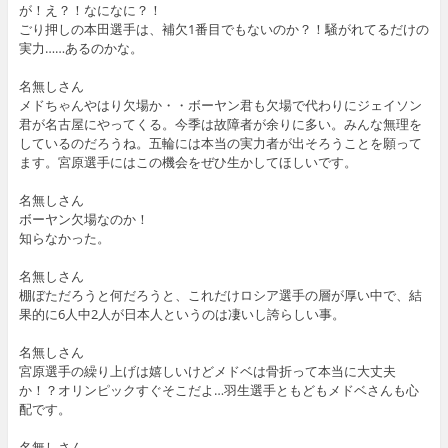
が！え？！なになに？！
ごり押しの本田選手は、補欠1番目でもないのか？！騒がれてるだけの
実力……あるのかな。
名無しさん
メドちゃんやはり欠場か・・ボーヤン君も欠場で代わりにジェイソン
君が名古屋にやってくる。今季は故障者が余りに多い。みんな無理を
しているのだろうね。五輪には本当の実力者が出そろうことを願って
ます。宮原選手にはこの機会をぜひ生かしてほしいです。
名無しさん
ボーヤン欠場なのか！
知らなかった。
名無しさん
棚ぼただろうと何だろうと、これだけロシア選手の層が厚い中で、結
果的に6人中2人が日本人というのは凄いし誇らしい事。
名無しさん
宮原選手の繰り上げは嬉しいけどメドベは骨折って本当に大丈夫
か！？オリンピックすぐそこだよ…羽生選手ともどもメドベさんも心
配です。
名無しさん