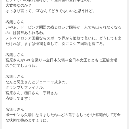
大丈夫なのか？
はっきり言って、GFなんてどうでもいいと思うけど。
名無しさん
いやぁ、ドーピング問題の残るロシア国籍が一人でも出られなくなる
のには賛辞あふれるわ。
メドベ？ロシア国籍ならスポーツ界から追放で良いわ。どうしても出
たければ、まずは怪我を直して、次にロシア国籍を捨てろ。
名無しさん
宮原さんがGPF台乗り→全日本欠場→全日本女王とともに五輪出場、
の予定でしょうね。
名無しさん
なんと羽生さんとジェーニャ抜きの、
グランプリファイナル。
宮原さん、樋口さん、宇野さん
応援してます！
名無しさん
ボーヤンも欠場になりましたね…どの選手もしっかり怪我治して万全
な状態で挑めますように。