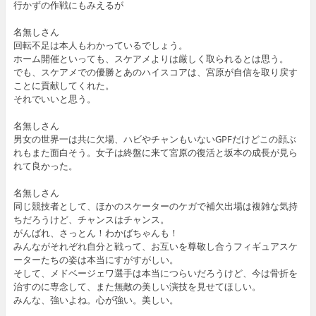
行かずの作戦にもみえるが
名無しさん
回転不足は本人もわかっているでしょう。
ホーム開催といっても、スケアメよりは厳しく取られるとは思う。
でも、スケアメでの優勝とあのハイスコアは、宮原が自信を取り戻す
ことに貢献してくれた。
それでいいと思う。
名無しさん
男女の世界一は共に欠場、ハビやチャンもいないGPFだけどこの顔ぶ
れもまた面白そう。女子は終盤に来て宮原の復活と坂本の成長が見ら
れて良かった。
名無しさん
同じ競技者として、ほかのスケーターのケガで補欠出場は複雑な気持
ちだろうけど、チャンスはチャンス。
がんばれ、さっとん！わかばちゃんも！
みんながそれぞれ自分と戦って、お互いを尊敬し合うフィギュアスケ
ーターたちの姿は本当にすがすがしい。
そして、メドベージェワ選手は本当につらいだろうけど、今は骨折を
治すのに専念して、また無敵の美しい演技を見せてほしい。
みんな、強いよね。心が強い。美しい。