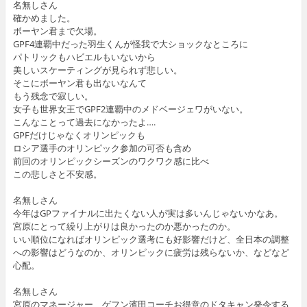
名無しさん
確かめました。
ボーヤン君まで欠場。
GPF4連覇中だった羽生くんが怪我で大ショックなところに
パトリックもハビエルもいないから
美しいスケーティングが見られず悲しい。
そこにボーヤン君も出ないなんて
もう残念で寂しい。
女子も世界女王でGPF2連覇中のメドベージェワがいない。
こんなことって過去になかったよ….
GPFだけじゃなくオリンピックも
ロシア選手のオリンピック参加の可否も含め
前回のオリンピックシーズンのワクワク感に比べ
この悲しさと不安感。
名無しさん
今年はGPファイナルに出たくない人が実は多いんじゃないかなあ。
宮原にとって繰り上がりは良かったのか悪かったのか。
いい順位になればオリンピック選考にも好影響だけど、全日本の調整
への影響はどうなのか、オリンピックに疲労は残らないか、などなど
心配。
名無しさん
宮原のマネージャー、ゲフン濱田コーチお得意のドタキャン発令する