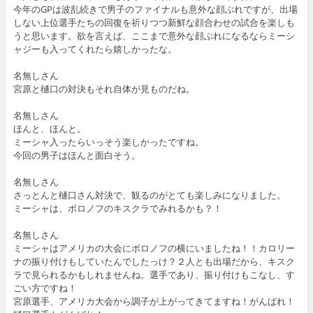
今年のGPは波乱続きで男子のファイナルも意外な顔ぶれですが、出場
しない上位選手たちの回復を祈りつつ新鮮な顔合わせの試合を楽しも
うと思います。欲を言えば、ここまで意外な顔ぶれになるならミーシ
ャジーも入ってくれたら嬉しかったな。
名無しさん
宮原と樋口の対決もそれ自体が見ものだね。
名無しさん
ほんと、ほんと。
ミーシャ入ったらいっそう楽しかったですね。
今回の男子はほんと面白そう。
名無しさん
さっとんと樋口さん対決で、観るのがとても楽しみになりました。
ミーシャは、ボロノフのキスクラでみれるかも？！
名無しさん
ミーシャはアメリカの大会にボロノフの横にいましたね！！カロリー
ナの振り付けもしていたんでしたっけ？２人とも出場だから、キスク
ラで見られるかもしれませんね。選手であり、振り付けもこなし、す
ごい方ですね！
宮原選手、アメリカ大会から調子が上がってきてますね！がんばれ！