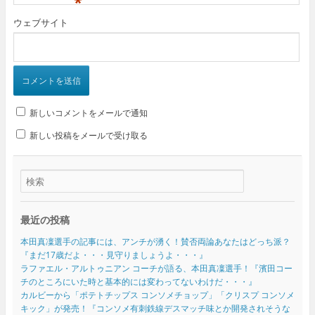
*
ウェブサイト
新しいコメントをメールで通知
新しい投稿をメールで受け取る
最近の投稿
本田真凜選手の記事には、アンチが湧く！賛否両論あなたはどっち派？
『まだ17歳だよ・・・見守りましょうよ・・・』
ラファエル・アルトゥニアン コーチが語る、本田真凜選手！『濱田コー
チのところにいた時と基本的には変わってないわけだ・・・』
カルビーから「ポテトチップス コンソメチョップ」「クリスプ コンソメ
キック」が発売！『コンソメ有刺鉄線デスマッチ味とか開発されそうな