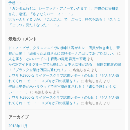
予感・・・』
「ガンダムF91は、シーブック・アノーでいきます！」声優の辻谷耕史
さん、急逝。『さよならバーニィ・・・』
浜ちゃんとＹＯＵが、「ごぶごぶ」で「ごっつ」時代を語る！『久々に
『ごっつ』見たくなった・・・』
最近のコメント
ドミノ・ピザ、クリスマスイヴの惨劇！客がキレ、店員が泣き出し、警
察が出動！『頑張った店員さんに臨時ボーナス出してあげてほしい』
に
人を雇うことのハードル | 否定の肯定 肯定の否定
より
K-POPアイドルグループで活動した 日本人女性が語る！ 韓国芸能界の闇
！『ブラック企業は万国共通だね！』
に
名無しさん
より
カワサキZ900RS ライダースクラブ試乗レポートの反応！『どんどん売
れてくれ！ で・・・ スズキが刀の復活を！』
に
名無しさん
より
聖闘士星矢が米ハリウッドで実写映画化される！『嫌な予感しかしな
い・・・・』
に
名無しさん
より
カワサキZ900RS ライダースクラブ試乗レポートの反応！『どんどん売
れてくれ！ で・・・ スズキが刀の復活を！』
に
名無しさん
より
アーカイブ
2018年11月