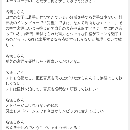
エテリコーチのことだから何とかしてきそうだけど！
名無しさん
日本の女子は若手が伸びてきているが好感を持てる選手は少ない。競
技後のインタビューで「完璧にできた」なんて臆面もなく・・・。そ
の中で宮原はいつも控えめで自分の欠点や克服すべきテーマに向き合
っている。練習に裏付けられた実力とシャイな性格がファンを魅了す
るのだろう。GPFに出場するなら応援するしかないが無理しないで欲
しい。
名無しさん
補欠の宮原が優勝したら面白いんだけどな…
名無しさん
メドも心配だし、正直宮原も病み上がりだからあんまし無理はして欲
しくない…
メドは怪我を治して、宮原も怪我なく頑張って欲しい！
名無しさん
メドベージェワ見れないの残念
羽生もメドベージェワも今はオリンピックに備えてほしい
名無しさん
宮原選手おめでとうございます応援しとる！