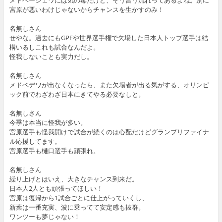
宮原が悪いわけじゃないからチャンスを生かすのみ！
名無しさん
せやな。過去にもGPFや世界選手権で欠場した日本人トップ選手は結
構いるしこれも試合なんだよ。
怪我しないことも実力だし。
名無しさん
メドベデワが出なくなったら、また欠場者が出る気がする、オリンピ
ック前でわざわざ日本にきてやる必要なしと。
名無しさん
今季は本当に怪我が多い。
宮原選手も怪我開けで試合が続くのは心配だけどグランプリファイナ
ル応援してます。
宮原選手も樋口選手も頑張れ。
名無しさん
繰り上げとはいえ、大きなチャンス到来だ。
日本人2人とも頑張ってほしい！
宮原は復帰から1試合ごとに仕上がっていくし、
新葉は一番充実、波に乗ってて安定感も抜群。
ワンツーも夢じゃない！