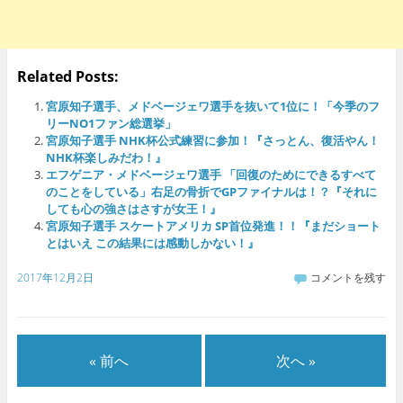
Related Posts:
宮原知子選手、メドベージェワ選手を抜いて1位に！「今季のフ
リーNO1ファン総選挙」
宮原知子選手 NHK杯公式練習に参加！『さっとん、復活やん！
NHK杯楽しみだわ！』
エフゲニア・メドベージェワ選手 「回復のためにできるすべて
のことをしている」右足の骨折でGPファイナルは！？『それに
しても心の強さはさすが女王！』
宮原知子選手 スケートアメリカ SP首位発進！！『まだショート
とはいえ この結果には感動しかない！』
2017年12月2日
コメントを残す
« 前へ
次へ »