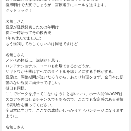
復帰明けで大変でしょうが、宮原選手にエールを送ります。
グッドラック！
名無しさん
宮原が怪我発表したのは年明け
春に一時治ってその後再発
1年も休んでませんよ
もう怪我して欲しくないのは同意ですけど
名無しさん
メドベの怪我は、深刻だと思う。
ロシアナショナル、ユーロも出場できるかどうか。
ザギトワが今季はすべてのタイトルを総ナメにする予感がする。
宮原は、調整期間が短いだろうから、あまり無理をせず、全日本に影
響のない程度に頑張ってほしい。
樋口も同様。
ここでピークを持ってこないようにと思いつつ、ホーム開催のGPFは
スコアを伸ばせるチャンスでもあるので、ここでも安定感のある演技
で表彰台を狙ってください。
全日本に向けて、ここでの成績がしっかりアドバンテージになります
ように。
名無しさん