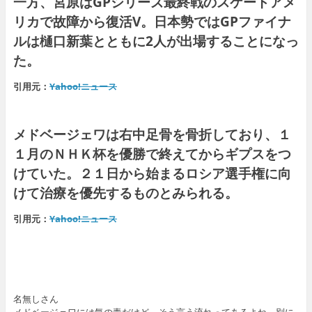
一方、宮原はGPシリーズ最終戦のスケートアメ
リカで故障から復活V。日本勢ではGPファイナ
ルは樋口新葉とともに2人が出場することになっ
た。
引用元：
Yahoo!ニュース
メドベージェワは右中足骨を骨折しており、１
１月のＮＨＫ杯を優勝で終えてからギプスをつ
けていた。２１日から始まるロシア選手権に向
けて治療を優先するものとみられる。
引用元：
Yahoo!ニュース
名無しさん
メドベージェワには気の毒だけど、そう言う流れってあるよね。別に