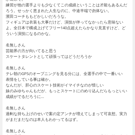
練習が他の選手よりも少なくてこの成績ということは才能もあるんだ
ろう。せっかく恵まれた人生なのに、中途半端で勿体ない。
濱田コーチももどかしいだろうな。
フィギュアは衣装も大事だけど、演技が伴ってなかったら意味ない
よ。全日本で構成上げてフリー140点超えたらかなり見直すけど、ど
ういう演技になるのかな。
名無しさん
芸能界の方が向いてると思う
スケートタレントとして頑張ってはどうだろうか
名無しさん
テレ朝のGPSのオープニングを見る分には、全選手の中で一番いい
表情をしている事は確か。
なんだが、肝心のスケート技術がイマイチなのが惜しい
妹のみゆちゃんもだが、もっとスケートにのめり込んだらもっといい
成績がでるだろうに…
名無しさん
過剰な持ち上げのせいで案の定アンチが増えてしまって可哀想。実力
がまだまだなのは本人もわかってるはず。
名無しさん