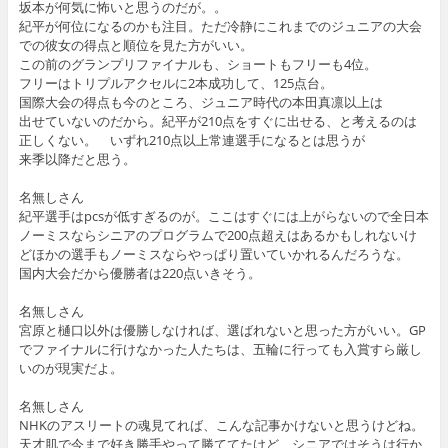
坂本が何気に怖いと思うのだが。。
紀平が何位になるのかも注目。ただ冷静にこれまでのジュニアの大会
での彼女の得点と順位を見た方がいい。
この前のグランプリファイナルも、ショートもフリーも4位。
フリーはトリプルアクセルに2本成功して、125点台。
国際大会の得点も今のところ、ジュニア時代の本田真凛以上は
出せていないのだから。紀平が210点をすぐに出せる、と考えるのは
正しくない。 いずれ210点以上常連選手になるとは思うが
来季以降だと思う。
名無しさん
紀平選手はpcsが低すぎるのが。ここはすぐには上がらないので全日本
ノーミスならシニアのプログラムで200点超えはあるかもしれないけ
どほかの選手もノーミスならやっぱり置いていかれるんだろうな。
国内大会だから優勝者は220点いきそう。
名無しさん
宮原と樋口以外は優勝しなければ、選ばれないと思った方がいい。GP
でファイナルに行けなかった人たちは、五輪に行っても入賞すら厳し
いのが現実だよ。
名無しさん
NHKのアスリートの魂見てれば、こんな記事かけないと思うけどね。
天才肌で今まで好き勝手やって勝ててたけど、シニアではそうは行か