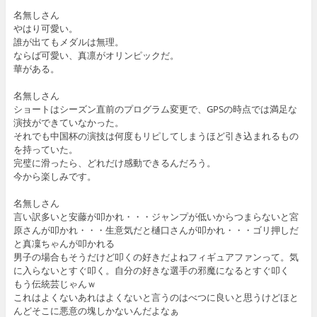
名無しさん
やはり可愛い。
誰が出てもメダルは無理。
ならば可愛い、真凛がオリンピックだ。
華がある。
名無しさん
ショートはシーズン直前のプログラム変更で、GPSの時点では満足な
演技ができていなかった。
それでも中国杯の演技は何度もリピしてしまうほど引き込まれるもの
を持っていた。
完璧に滑ったら、どれだけ感動できるんだろう。
今から楽しみです。
名無しさん
言い訳多いと安藤が叩かれ・・・ジャンプが低いからつまらないと宮
原さんが叩かれ・・・生意気だと樋口さんが叩かれ・・・ゴリ押しだ
と真凜ちゃんが叩かれる
男子の場合もそうだけど叩くの好きだよねフィギュアファンって。気
に入らないとすぐ叩く。自分の好きな選手の邪魔になるとすぐ叩く
もう伝統芸じゃんｗ
これはよくないあれはよくないと言うのはべつに良いと思うけどほと
んどそこに悪意の塊しかないんだよなぁ