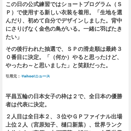
この日の公式練習ではショートプログラム（Ｓ
Ｐ）で使用する新しい衣装を着用。「生地を選
んだり、初めて自分でデザインしました。背中
にさりげなく金色の鳥がいる。一緒に羽ばたき
たい」
その後行われた抽選で、ＳＰの滑走順は最終３
０番目に決定。「（何か）やると思ったけど、
やったわ～と思いました」と笑顔だった。
引用元：
Yahoo!ニュース
平昌五輪の日本女子の枠は２で、全日本の優勝
者は代表に決定。
２人目は全日本２、３位やＧＰファイナル出場
上位２人（宮原知子、樋口新葉）、世界ランク