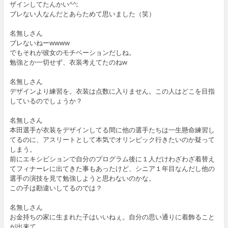
ザインしてたんかい^^;
ブレない人なんだとあらためて思いました（笑）
名無しさん
ブレないねーwwww
でもそれが彼女のモチベーションだしね。
勉強とか一切せず、衣装考えてたのねw
名無しさん
デザインより練習を。衣装は点数に入りません。この人はどこを目指
しているのでしょうか？
名無しさん
本田選手が衣装をデザインしてる間に他の選手たちは一生懸命練習し
てるのに、アスリートとして本気でオリンピック行きたいのか疑って
しまう。
前にエキシビションで自分のプログラム後に１人だけわざわざ着替え
てフィナーレに出てきた事もあったけど、シニア１年目なんだし他の
選手の演技を見て勉強しようと思わないのかな。
この子は勘違いしてるのでは？
名無しさん
お金持ちの家に生まれた子はいいねぇ。自分の思い通りに着飾ること
が出来て。