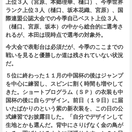
上位３人（宮原、本郷理華、樋口）、今季世界
ランク上位３人（樋口、坂本花織、宮原）、国
際連盟公認大会での今季自己ベスト上位３人
（樋口、宮原、坂本）の中から総合的に選考さ
れるが、本田は現時点で選考の対象外。
今大会で表彰台は必須だが、今季のここまでの
戦いを見ると優勝しか道は残されていない状況
だ。
５位に終わった１１月の中国杯の後はジャンプ
を中心に練習し、スピンに割く時間も増やして
きた。ショートプログラム（ＳＰ）の衣装も中
国杯の後に自らデザイン。前日（１９日）に届
いたばかりのという紫の新衣装を、この日の公
式練習でお披露目した。「自分でデザインして
生地とかも選んだ。背中にさりげなく金の鳥が