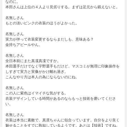
なのに。
本田さんは上位の４人より見劣りする。まずは足元から鍛えないと。
名無しさん
もとの淡いピンクの衣装のほうがよかった。
名無しさん
実力が伴って衣装変更するならまだしも、意味ある？
金持ちアピールやん。
名無しさん
全日本前にまた真凜真凜ですか。
本田選手だけでなく宇野選手もだけど、マスコミが無理に印象操作を
しすぎて実力と実像がかけ離れ過ぎ。
こんなやり方は本人の為にならないのにね。
名無しさん
この人に紫色はイマイチな気がする。
衣装デザインしている時間があるのならもっと技術を磨いてくださ
い。
名無しさん
衣装は本当に素敵で、真凛ちゃんに似合っています。自分をより良く
魅せることをすでに熟知しているようです。あとは【技術】ですね。