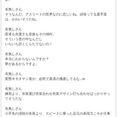
名無しさん
そうなんだ。アスリートの世界なのに悲しいね。頑張ってる選手達
は、かわいそうだね。
名無しさん
医者も弁護士も皇族もその傾向。
そういう世の中なんだし
いちいち目くじらたてないの！
名無しさん
本当にわからないんですか？
華があるからですよ。
名無しさん
変態キモオヤジ達が、必死で真凛の擁護してるな…w
名無しさん
練習より、衣装選び衣装合わせ衣装デザイン打ち合わせばっかりやっ
てそうだな
名無しさん
小手先の演技や衣装より、スピードに乗った足元の表現力こそが大事