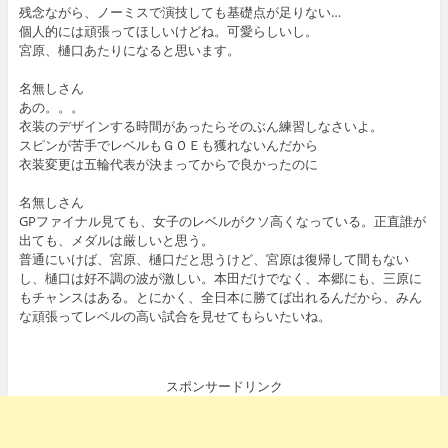
残念ながら、ノーミスで演技しても基礎点が足りない…
個人的には頑張ってほしいけどね。可愛らしいし。
宮原、樋口あたりになると思います。
名無しさん
あの。。。
衣装のデザインする時間があったらそのぶん練習しなさいよ。
スピンが苦手でレベルもＧＯＥも獲れないんだから
衣装変更は五輪代表が決まってからで良かったのに
名無しさん
GPファイナル見ても、女子のレベルがクソ高くなっている。正直誰が
出ても、メダルは厳しいと思う。
普通にいけば、宮原、樋口だと思うけど、宮原は復帰して間もない
し、樋口は好不調の波が激しい。本田だけでなく、本郷にも、三原に
もチャンスはある。とにかく、全日本に勝てば出れるんだから、みん
な頑張ってレベルの高い試合を見せてもらいたいね。
スポンサードリンク