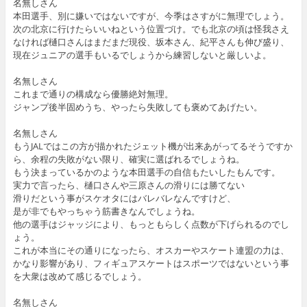
名無しさん
本田選手、別に嫌いではないですが、今季はさすがに無理でしょう。
次の北京に行けたらいいねという位置づけ。でも北京の頃は怪我さえ
なければ樋口さんはまだまだ現役、坂本さん、紀平さんも伸び盛り、
現在ジュニアの選手もいるでしょうから練習しないと厳しいよ。
名無しさん
これまで通りの構成なら優勝絶対無理。
ジャンプ後半固めうち、やったら失敗しても褒めてあげたい。
名無しさん
もうJALではこの方が描かれたジェット機が出来あがってるそうですか
ら、余程の失敗がない限り、確実に選ばれるでしょうね。
もう決まっているかのような本田選手の自信もたいしたもんです。
実力で言ったら、樋口さんや三原さんの滑りには勝てない
滑りだという事がスケオタにはバレバレなんですけど、
是が非でもやっちゃう筋書きなんでしょうね。
他の選手はジャッジにより、もっともらしく点数が下げられるのでし
ょう。
これが本当にその通りになったら、オスカーやスケート連盟の力は、
かなり影響があり、フィギュアスケートはスポーツではないという事
を大衆は改めて感じるでしょう。
名無しさん