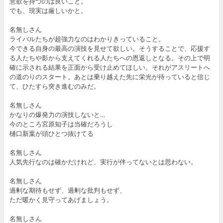
意欲を持つのは良いこと。
でも、現実は厳しいかと。
名無しさん
ライバルたちが超強力なのはわかりきっていること。
今できる自身の最高の演技を見せて欲しい。そうすることで、応援す
る人たちや影から支えてくれる人たちへの恩返しとなる。その上で明
確に示される結果を正面から受け止めてほしい。それがアスリートへ
の道のりのスタート。あとは乗り越えた先に栄光が待っていると信じ
て、ひたすら突き進むのみだ。
名無しさん
かなりの爆発力の演技しないと…
今のところ宮原知子は当確だろうし
樋口新葉が頭ひとつ抜けてる
名無しさん
人気先行なのは確かだけれど、実行が伴ってないとは思わない。
名無しさん
過剰な期待もせず、過剰な批判もせず、
ただ暖かく見守ってあげましょう。
名無しさん