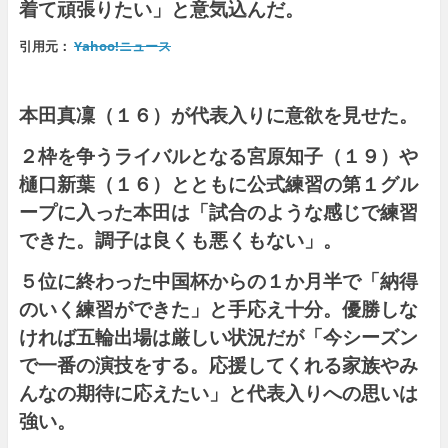
着て頑張りたい」と意気込んだ。
引用元：
Yahoo!ニュース
本田真凜（１６）が代表入りに意欲を見せた。
２枠を争うライバルとなる宮原知子（１９）や
樋口新葉（１６）とともに公式練習の第１グル
ープに入った本田は「試合のような感じで練習
できた。調子は良くも悪くもない」。
５位に終わった中国杯からの１か月半で「納得
のいく練習ができた」と手応え十分。優勝しな
ければ五輪出場は厳しい状況だが「今シーズン
で一番の演技をする。応援してくれる家族やみ
んなの期待に応えたい」と代表入りへの思いは
強い。