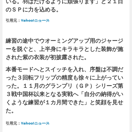
いる。羽ばたけるように頑張ります」と２１日
のＳＰに力を込める。
引用元：
Yahoo!ニュース
練習の途中でウオーミングアップ用のジャージ
ーを脱ぐと、上半身にキラキラとした装飾が施
された紫の衣装が初披露された。
本番モードへとスイッチを入れ、序盤は不調だ
った３回転フリップの精度も徐々に上がってい
った。１１月のグランプリ（ＧＰ）シリーズ第
３戦中国杯以来となる実戦へ「自分の納得がい
くような練習が１カ月間できた」と笑顔を見せ
た。
引用元：
Yahoo!ニュース