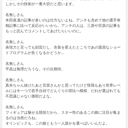
しかしその技術が一番大切だと思います。
名無しさん
本田真凜の記事が多いのは仕方ないよね。アンチも含めて他の選手単
独記事に比べて反応がいいから。アンチの人は、三原や宮原の記事を
もっと読んでコメントしてあげたらいいのに。
名無しさん
表現力と言っても顔芸だし、衣装を変えたところであの退屈なショー
トプログラムが良くなるかどうか…
名無しさん
平昌は無理だろうな。その次期待。
名無しさん
真央ちゃん抜けたあと宮原さんかと思ってたけど怪我もあり世界レベ
ルには今一つで若手台頭でどんぐりの背比べ模様、だれが選ばれても
不思議じゃない激戦だよな。
名無しさん
フィギュアは魅せる競技だから、スター性のあるこの娘に注目が集ま
るのは当然だろね。
オリンピックも、この娘ともう一人誰かを選べばいいんだよ。