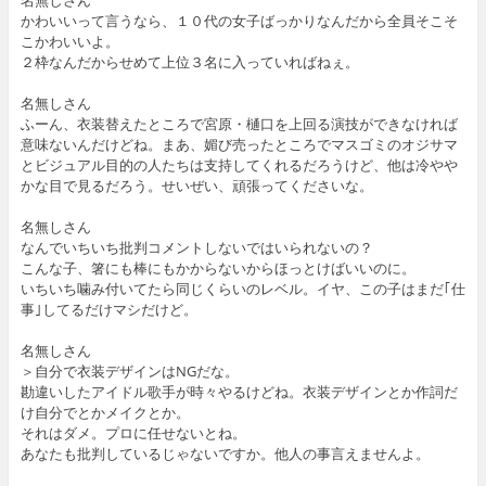
名無しさん
かわいいって言うなら、１０代の女子ばっかりなんだから全員そこそ
こかわいいよ。
２枠なんだからせめて上位３名に入っていればねぇ。
名無しさん
ふーん、衣装替えたところで宮原・樋口を上回る演技ができなければ
意味ないんだけどね。まあ、媚び売ったところでマスゴミのオジサマ
とビジュアル目的の人たちは支持してくれるだろうけど、他は冷やや
かな目で見るだろう。せいぜい、頑張ってくださいな。
名無しさん
なんでいちいち批判コメントしないではいられないの？
こんな子、箸にも棒にもかからないからほっとけばいいのに。
いちいち噛み付いてたら同じくらいのレベル。イヤ、この子はまだ｢仕
事｣してるだけマシだけど。
名無しさん
＞自分で衣装デザインはNGだな。
勘違いしたアイドル歌手が時々やるけどね。衣装デザインとか作詞だ
け自分でとかメイクとか。
それはダメ。プロに任せないとね。
あなたも批判しているじゃないですか。他人の事言えませんよ。