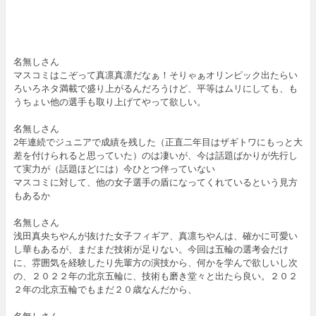
名無しさん
マスコミはこぞって真凛真凛だなぁ！そりゃぁオリンピック出たらい
ろいろネタ満載で盛り上がるんだろうけど、平等はムリにしても、も
うちょい他の選手も取り上げてやって欲しい。
名無しさん
2年連続でジュニアで成績を残した（正直二年目はザギトワにもっと大
差を付けられると思っていた）のは凄いが、今は話題ばかりが先行し
て実力が（話題ほどには）今ひとつ伴っていない
マスコミに対して、他の女子選手の盾になってくれているという見方
もあるか
名無しさん
浅田真央ちやんが抜けた女子フィギア、真凛ちやんは、確かに可愛い
し華もあるが、まだまだ技術が足りない。今回は五輪の選考会だけ
に、雰囲気を経験したり先輩方の演技から、何かを学んで欲しいし次
の、２０２２年の北京五輪に、技術も磨き堂々と出たら良い。２０２
２年の北京五輪でもまだ２０歳なんだから、