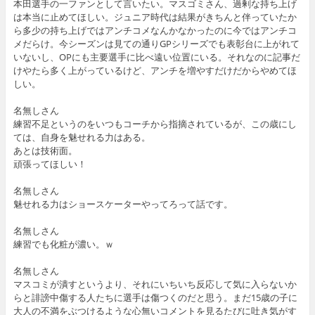
本田選手の一ファンとして言いたい。マスゴミさん、過剰な持ち上げ
は本当に止めてほしい。ジュニア時代は結果がきちんと伴っていたか
ら多少の持ち上げではアンチコメなんかなかったのに今ではアンチコ
メだらけ。今シーズンは見ての通りGPシリーズでも表彰台に上がれて
いないし、OPにも主要選手に比べ遠い位置にいる。それなのに記事だ
けやたら多く上がっているけど、アンチを増やすだけだからやめてほ
しい。
名無しさん
練習不足というのをいつもコーチから指摘されているが、この歳にし
ては、自身を魅せれる力はある。
あとは技術面。
頑張ってほしい！
名無しさん
魅せれる力はショースケーターやってろって話です。
名無しさん
練習でも化粧が濃い。ｗ
名無しさん
マスコミが潰すというより、それにいちいち反応して気に入らないか
らと誹謗中傷する人たちに選手は傷つくのだと思う。まだ15歳の子に
大人の不満をぶつけるような心無いコメントを見るたびに吐き気がす