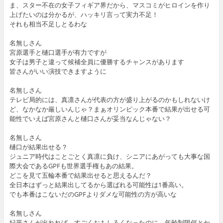
ま、スター不在の女子フィギア界だから、マスコミがヒロインを作り
上げたいのは分かるが、ハッキリ言って実力不足！
それも相当不足しとるわな
名無しさん
宮原選手と樋口選手が有力ですが
女子は男子と違って候補全員に優勝するチャンスがあります
皆さんがいい演技できますように
名無しさん
テレビ局的には、真凛さんが代表の方が盛り上がるのかもしれないけ
ど、なかなか厳しいんじゃ？まぁオリンピック本番で結果が出せる可
能性でいえば宮原さんと樋口さんが妥当なんじゃない？
名無しさん
樋口が結果出せる？
ジュニア時代はことごとく真凛に負け、シニアにあがっても大事な国
際大会であるGPFも世界選手権もあの結果。
どこを見て五輪本番で結果出せると思えるんだ？
全日本はずっと結果出してるから選ばれる可能性は1番高い。
でも本番はこないだのGPFよりダメな可能性の方が高いな
名無しさん
紀平さんが出れれば、すごくおもしろくなったのに、年齢制限何とか