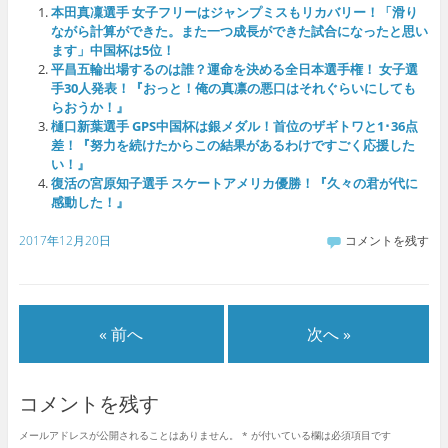
本田真凜選手 女子フリーはジャンプミスもリカバリー！「滑り
ながら計算ができた。また一つ成長ができた試合になったと思い
ます」中国杯は5位！
平昌五輪出場するのは誰？運命を決める全日本選手権！ 女子選
手30人発表！『おっと！俺の真凛の悪口はそれぐらいにしても
らおうか！』
樋口新葉選手 GPS中国杯は銀メダル！首位のザギトワと1･36点
差！『努力を続けたからこの結果があるわけですごく応援した
い！』
復活の宮原知子選手 スケートアメリカ優勝！『久々の君が代に
感動した！』
2017年12月20日
コメントを残す
« 前へ
次へ »
コメントを残す
メールアドレスが公開されることはありません。
*
が付いている欄は必須項目です