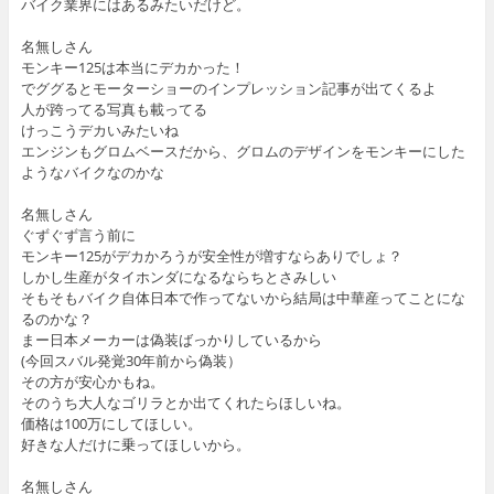
バイク業界にはあるみたいだけど。
名無しさん
モンキー125は本当にデカかった！
でググるとモーターショーのインプレッション記事が出てくるよ
人が跨ってる写真も載ってる
けっこうデカいみたいね
エンジンもグロムベースだから、グロムのデザインをモンキーにした
ようなバイクなのかな
名無しさん
ぐずぐず言う前に
モンキー125がデカかろうが安全性が増すならありでしょ？
しかし生産がタイホンダになるならちとさみしい
そもそもバイク自体日本で作ってないから結局は中華産ってことにな
るのかな？
まー日本メーカーは偽装ばっかりしているから
(今回スバル発覚30年前から偽装）
その方が安心かもね。
そのうち大人なゴリラとか出てくれたらほしいね。
価格は100万にしてほしい。
好きな人だけに乗ってほしいから。
名無しさん