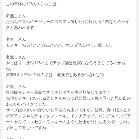
この車体に125のエンジンは・・
名無しさん
たぶんグロムにモンキーのコスプレ施しただけだから125なりのバイ
クと思われます
名無しさん
モンキー125といいC125といい、ホンダ恐るべし。欲しい。
名無しさん
やっぱり、原付125㏄までアップ論は現実になろうとしてるのかも
ね。
実際4スト50㏄の非力さは、危険でもあるからな(;^_^A
名無しさん
現代版モンキー最高です！ホンダさん復活熱望してます！
先代モンキーはいじる楽しさがあって雑誌買って色々弄った思い出の
あるいいバイクでした。
サイズは小さいのがいいと仰る方も多いですが、結局、弄り始まると
ボアアップやらディスクブレーキ、インチアップ、ロングスイングア
ームやらでコンセプトモンキーのような仕上がりになるので、このま
ま出して欲しいですね。