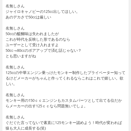
名無しさん
ジャイロキャノピーの125cc出してほしい。
あのデカさで50ccは厳しい
名無しさん
50ccの醍醐味は失われましたが
これが時代を反映した形であるのなら
ユーザーとして受け入れますよ
50cc→80ccのボアアップで済む話じゃない？
とも思いますがね
名無しさん
125ccの中華エンジン乗っけたモンキー制作したプライベーター知って
るけどメーカーがちゃんと作ってくれるならこれはこれで嬉しい。欲
しい。
名無しさん
モンキー用の150ｃｃエンジンもカスタムパーツとして出てる位だか
らメーカーの出す125ｃｃなら問題無いでしょ。
名無しさん
ぐだぐた言ってないで素直に125モンキー認めよう！時代が変われば
猿も大人に成長する(笑)