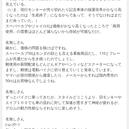
見えている。
（いま、現行モンキーが売り切れたり記念車体の抽選倍率がかなり高
くなったのは「生産終了」になるからであって、そうでなければまだ
まだ余っていた。）
スーパーカブやジャイロXは価格がかなり高くなったところで「商用
使用」の需要はほとんど減らないから存続が可能なだけ。
名無しさん
確かに、価格の問題を除けばですね。
スーパーカブ50はホンダの顔とも言える看板商品だし、110とフレー
ムが共通だから生き残ったのでしょうし。
郵便局や新聞配達もどんどんギアやベンリィなどスクーターになって
ますし、郵便は電動バイクに切り替えていくと発表しています。
ヤマハが原付開発から撤退したり、メーカーからすれば国内専売の
50ccはお荷物なんでしようね。
名無しさん
ずっとバイクに乗ってきたが、スタイルどうこうより、旧モンキーや
エイプ１００でも車の流れに対して加速が悪すぎて神経が疲れるが、
グロムの動力性能ならそれなりに楽しめそう。
名無しさん
(-ω-;)ｳｰﾝ