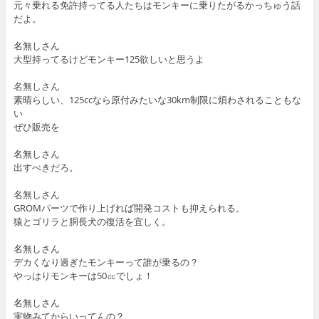
元々乗れる免許持ってる人たちはモンキーに乗りたがるかっちゅう話
だよ。
名無しさん
大型持ってるけどモンキー125欲しいと思うよ
名無しさん
素晴らしい、125ccなら原付みたいな30km制限に煩わされることもな
い
ぜひ販売を
名無しさん
出すべきだろ。
名無しさん
GROMパーツで作り上げれば開発コストも抑えられる。
猿とゴリラと胴長犬の復活を宜しく。
名無しさん
デカくなり過ぎたモンキーって誰が乗るの？
やっはりモンキーは50㏄でしょ！
名無しさん
実物みてからいってんの？