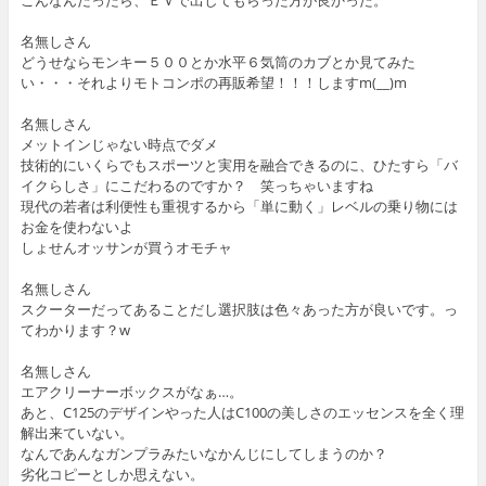
こんなんだったら、ＥＶで出してもらった方が良かった。
名無しさん
どうせならモンキー５００とか水平６気筒のカブとか見てみた
い・・・それよりモトコンポの再販希望！！！しますm(__)m
名無しさん
メットインじゃない時点でダメ
技術的にいくらでもスポーツと実用を融合できるのに、ひたすら「バ
イクらしさ」にこだわるのですか？ 笑っちゃいますね
現代の若者は利便性も重視するから「単に動く」レベルの乗り物には
お金を使わないよ
しょせんオッサンが買うオモチャ
名無しさん
スクーターだってあることだし選択肢は色々あった方が良いです。っ
てわかります？w
名無しさん
エアクリーナーボックスがなぁ…。
あと、C125のデザインやった人はC100の美しさのエッセンスを全く理
解出来ていない。
なんであんなガンプラみたいなかんじにしてしまうのか？
劣化コピーとしか思えない。