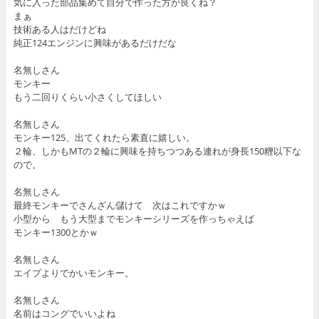
気に入った部品集めて自分で作った方が良くね？
まぁ
技術ある人はだけどね
純正124エンジンに興味があるだけだな
名無しさん
モンキー
もう二回りくらい小さくしてほしい
名無しさん
モンキー125、出てくれたら素直に嬉しい。
２輪、しかもMTの２輪に興味を持ちつつある連れが身長150糎以下な
ので。
名無しさん
最終モンキーでさんざん儲けて 次はこれですかｗ
小型から もう大型までモンキーシリーズを作っちゃえば
モンキー1300とかｗ
名無しさん
エイプよりでかいモンキー。
名無しさん
名前はコングでいいよね