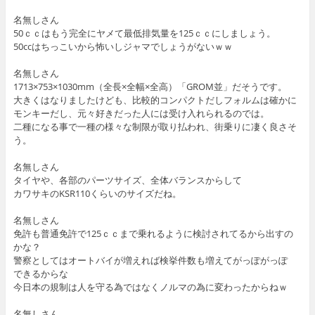
名無しさん
50ｃｃはもう完全にヤメて最低排気量を125ｃｃにしましょう。
50ccはちっこいから怖いしジャマでしょうがないｗｗ
名無しさん
1713×753×1030mm（全長×全幅×全高）「GROM並」だそうです。
大きくはなりましたけども、比較的コンパクトだしフォルムは確かに
モンキーだし、元々好きだった人には受け入れられるのでは。
二種になる事で一種の様々な制限が取り払われ、街乗りに凄く良さそ
う。
名無しさん
タイヤや、各部のパーツサイズ、全体バランスからして
カワサキのKSR110くらいのサイズだね。
名無しさん
免許も普通免許で125ｃｃまで乗れるように検討されてるから出すの
かな？
警察としてはオートバイが増えれば検挙件数も増えてがっぽがっぽ
できるからな
今日本の規制は人を守る為ではなくノルマの為に変わったからねｗ
名無しさん