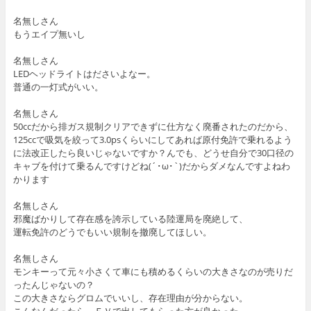
名無しさん
もうエイプ無いし
名無しさん
LEDヘッドライトはださいよなー。
普通の一灯式がいい。
名無しさん
50ccだから排ガス規制クリアできずに仕方なく廃番されたのだから、
125ccで吸気を絞って3.0psくらいにしてあれば原付免許で乗れるよう
に法改正したら良いじゃないですか？んでも、どうせ自分で30口径の
キャブを付けて乗るんですけどね(´･ω･`)だからダメなんですよねわ
かります
名無しさん
邪魔ばかりして存在感を誇示している陸運局を廃絶して、
運転免許のどうでもいい規制を撤廃してほしい。
名無しさん
モンキーって元々小さくて車にも積めるくらいの大きさなのが売りだ
ったんじゃないの？
この大きさならグロムでいいし、存在理由が分からない。