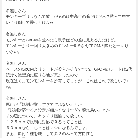
名無しさん
モンキーゴリラなんて欲しがるのは中高年の爺だけだろ？黙って中古
いじり倒して乗っとけよw
名無しさん
モンキーとGROMを並べたら親子ほどの差に見えるんだけど。
モンキーより一回り大きめのモンキーRでさえGROMの隣だと一回り
小さい。
名無しさん
ベースのGROMよりシートが柔らかそうですね。GROMのシートは2代
続けて絶望的に座り心地が悪かったので・・・。
現在はくまモンモンキーを所有してますが、これはこれで欲しいです
ね。
名無しさん
原付が『規制が厳しすぎて作れない』とか
『規制対応すると設定が細かくなりすぎて壊れ易い』とか
その辺について、キッチリ議論して欲しい。
１２５ｃｃで規制に対応できるってことは
６０ｃｃなら、ちっとはマシになるんでしょ。
まぁ、原付１種を廃止して原２のみって方向性も