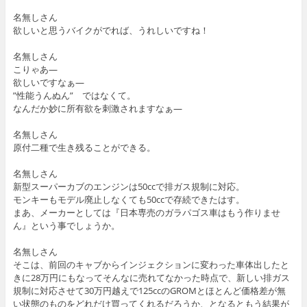
名無しさん
欲しいと思うバイクがでれば、うれしいですね！
名無しさん
こりゃあ―
欲しいですなぁ―
”性能うんぬん” ではなくて。
なんだか妙に所有欲を刺激されますなぁ―
名無しさん
原付二種で生き残ることができる。
名無しさん
新型スーパーカブのエンジンは50ccで排ガス規制に対応。
モンキーもモデル廃止しなくても50ccで存続できたはす。
まあ、メーカーとしては『日本専売のガラパゴス車はもう作りませ
ん』という事でしょうか。
名無しさん
そこは、前回のキャブからインジェクションに変わった車体出したと
きに28万円にもなってそんなに売れてなかった時点で、新しい排ガス
規制に対応させて30万円越えで125ccのGROMとほとんど価格差が無
い状態のものをどれだけ買ってくれるだろうか、となるともう結果が