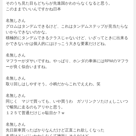
そのうち見た目もどちらが先進国かわからなくなると思う。
このままでいいんですかね日本
名無しさん
グロムはタンデムできるけど、これはタンデムステップが見当たらな
いからできないのかな。
積極的にタンデムできるクラスじゃないけど、いざってときに出来る
かできないかは個人的にはけっこう大きな要素だけどね。
名無しさん
マフラーがダサいですね。やっぱり、ホンダの車体にはRPMのマフラ
ーが良く似合いますね。
名無しさん
取り回しはしやすそう。小柄だからこれでええわ。笑
名無しさん
同じく マジで買っても、いや買うわ ガソリンクソたけぇしこいつ
で暢気に走るのもアリやと思う。
１２５て普通だけじゃ駄目か？ｗ
名無しさん
先日新車買ったばかりなんだけど正直これ欲しくなった
冬場はエンジンかからなくて挫折しそうだけど