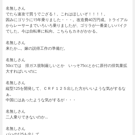
名無しさん
でたら速攻で買うでござる！。これはほしいぞ！！！！。
因みにゴリラに15年乗りました・・・。改造費40万円成。トライアル
からレーサーまでいろいろ乗りましたが、ゴリラが一番楽しいバイク
でした。今は自転車に転向。こちらもカネがかかる。
名無しさん
来たか…。嫁の説得工作の準備だ。
名無しさん
50ccでは 排ガス規制厳しいとか いっそ75ccとかに原付の排気量拡
大すればいいのに
名無しさん
縦型125を開発して、ＣＲＦ１２５出した方がいいような気がするな
ぁ。
中国にはあったような気がするが・・・
名無しさん
二人乗りできないのか…
名無しさん
バハの125も出して。