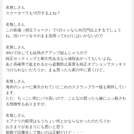
名無しさん
スクーターでも10万するよね？
名無しさん
この装備（倒立フォーク）で125ｃｃなら30万円以上するでしょう
ね。旧パーツをそのまま流用ってわけにはいかないので
名無しさん
49ccで出しても結局ボアアップ組んじゃうので
純正セッティングと耐久性あるなら値段あがってもいいよね。
あと高確率で盗まれるから盗難防止装置を純正オプションでスッキリ
つけられないだろうか。まぁ買ったら家の中に置くけど。
名無しさん
海外のショーに展示されていたこれのスクランブラー版も期待してい
ます。
ただ、ちっこい割にバカ高いので、こんなの買ったら嫁にぶっ殺され
る危険性もありますが。
名無しさん
エアクリの処理はもうちょい何とかならなかったのだろうか
おさまりがあまりにも悪いと思う
装飾で誤魔化して無いのは正解だけど・・・