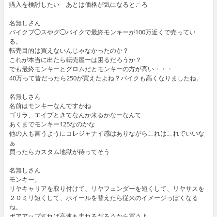
購入を検討したい あとは価格が気になるところ
名無しさん
バイクブ◯スやグ◯バイクで最終モンキーが100万近くで売ってい
る。
転売目的は買えないんじゃなかったのか？
これが本当に出たら転売屋ーは困るだろうか？
でも最終モンキーとグロムだとモンキーの方が高い・・・
40万って昔だったら250が買えたよね？バイクも高くなりましたね。
名無しさん
名前はモンキーなんですかね
ゴリラ、エイプときてなんか来るかなーなんて
あくまでモンキー125なのかな
他の人も言うようにコレジャナイ感はありながらこれはこれでいいな
ぁ
買ったらカスタム地獄が待ってそう
名無しさん
モンキー。
リヤキャリアを取り付けて、リヤフェンダーを短くして、リヤサスを
２０ミリ短くして、ホイールを替えたら従来のイメージっぽくなる
ね。
ボアアップすれば高速も走れるだろうから買うよ。