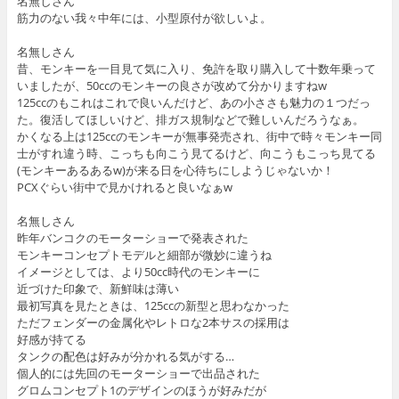
名無しさん
筋力のない我々中年には、小型原付が欲しいよ。
名無しさん
昔、モンキーを一目見て気に入り、免許を取り購入して十数年乗って
いましたが、50ccのモンキーの良さが改めて分かりますねw
125ccのもこれはこれで良いんだけど、あの小ささも魅力の１つだっ
た。復活してほしいけど、排ガス規制などで難しいんだろうなぁ。
かくなる上は125ccのモンキーが無事発売され、街中で時々モンキー同
士がすれ違う時、こっちも向こう見てるけど、向こうもこっち見てる
(モンキーあるあるw)が来る日を心待ちにしようじゃないか！
PCXぐらい街中で見かけれると良いなぁw
名無しさん
昨年バンコクのモーターショーで発表された
モンキーコンセプトモデルと細部が微妙に違うね
イメージとしては、より50cc時代のモンキーに
近づけた印象で、新鮮味は薄い
最初写真を見たときは、125ccの新型と思わなかった
ただフェンダーの金属化やレトロな2本サスの採用は
好感が持てる
タンクの配色は好みが分かれる気がする…
個人的には先回のモーターショーで出品された
グロムコンセプト1のデザインのほうが好みだが