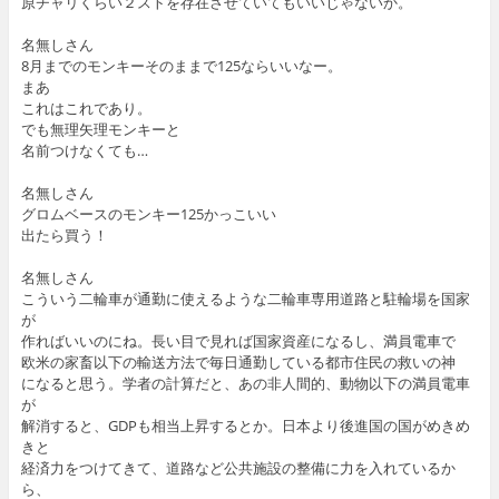
原チャリくらい２ストを存在させていてもいいじゃないか。
名無しさん
8月までのモンキーそのままで125ならいいなー。
まあ
これはこれであり。
でも無理矢理モンキーと
名前つけなくても…
名無しさん
グロムベースのモンキー125かっこいい
出たら買う！
名無しさん
こういう二輪車が通勤に使えるような二輪車専用道路と駐輪場を国家
が
作ればいいのにね。長い目で見れば国家資産になるし、満員電車で
欧米の家畜以下の輸送方法で毎日通勤している都市住民の救いの神
になると思う。学者の計算だと、あの非人間的、動物以下の満員電車
が
解消すると、GDPも相当上昇するとか。日本より後進国の国がめきめ
きと
経済力をつけてきて、道路など公共施設の整備に力を入れているか
ら、