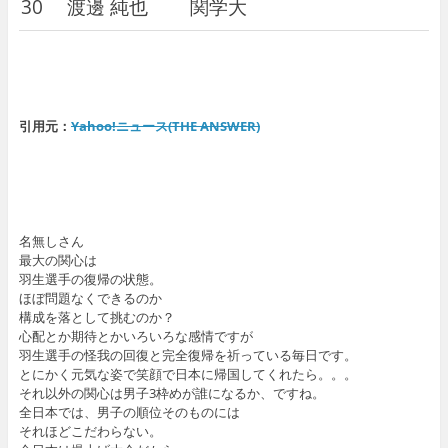
30
渡邊 純也
関学大
引用元：
Yahoo!ニュース(THE ANSWER)
名無しさん
最大の関心は
羽生選手の復帰の状態。
ほぼ問題なくできるのか
構成を落として挑むのか？
心配とか期待とかいろいろな感情ですが
羽生選手の怪我の回復と完全復帰を祈っている毎日です。
とにかく元気な姿で笑顔で日本に帰国してくれたら。。。
それ以外の関心は男子3枠めが誰になるか、ですね。
全日本では、男子の順位そのものには
それほどこだわらない。