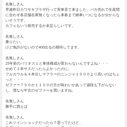
名無しさん
早速昨日カワサキプラザ行って実車見て来ました。バカ売れで生産間
に合わず各店舗在庫無くなったら来春まで納車いつになるか分からな
いそうです。
カフェもいつ発売するか未定らしいです。
名無しさん
乗りたい。
けど免許がないので400出るの期待してます。
名無しさん
25年前のバリオス１と車体構成が変わらないんですよね・・・
せめて２本サスだったらよかったのに。
フルカウル＆４本出しマフラーのニンジャ１０００より高いのはちょ
っと・・・
ゼファー７５０か１１００の方が味わいがあって値段も下がらない
し、僕なら中古のゼファーを買いますね。
名無しさん
勝手に買えば
名無しさん
これツインショックだったら？思ってたけど、