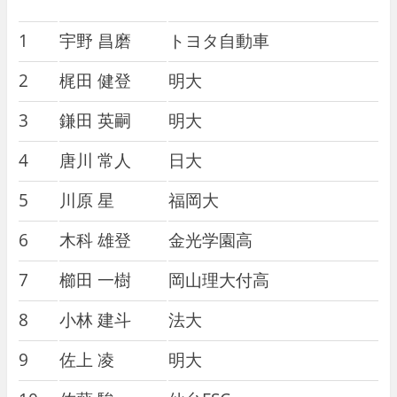
1
宇野 昌磨
トヨタ自動車
2
梶田 健登
明大
3
鎌田 英嗣
明大
4
唐川 常人
日大
5
川原 星
福岡大
6
木科 雄登
金光学園高
7
櫛田 一樹
岡山理大付高
8
小林 建斗
法大
9
佐上 凌
明大