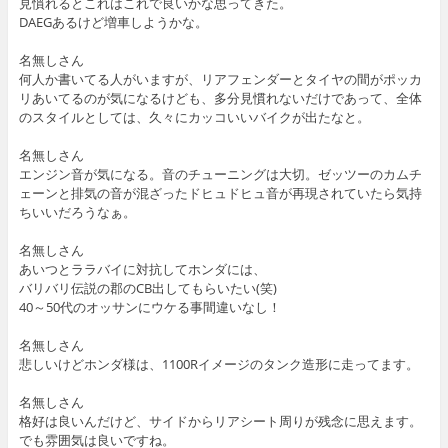
見慣れるとこれはこれで良いかな思ってきた。
DAEGあるけど増車しようかな。
名無しさん
何人か書いてる人がいますが、リアフェンダーとタイヤの間がポッカ
リあいてるのが気になるけども、多分見慣れないだけであって、全体
のスタイルとしては、久々にカッコいいバイクが出たなと。
名無しさん
エンジン音が気になる。音のチューニングは大切。ゼッツーのカムチ
ェーンと排気の音が混ざったドヒュドヒュ音が再現されていたら気持
ちいいだろうなぁ。
名無しさん
あいつとララバイに対抗してホンダには、
バリバリ伝説の郡のCB出してもらいたい(笑)
40～50代のオッサンにウケる事間違いなし！
名無しさん
悲しいけどホンダ様は、1100Rイメージのタンク造形に走ってます。
名無しさん
格好は良いんだけど、サイドからリアシート周りが残念に思えます。
でも雰囲気は良いですね。