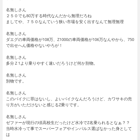
名無しさん
２５０でも80万する時代なんだから無理だろね
ましてや、７５０なんていう狭い市場を安く出すなんて無理無理
名無しさん
ダエグの車両価格が108万、Z1000の車両価格が106万なんやから、750
で出せへん価格やないやろが！
名無しさん
多分Ｚ1より乗りやすく速いだろうけど何か別物。
名無しさん
別物です。
名無しさん
このバイクに罪はないし、よいバイクなんだろうけど、カワサキの売
り方がいただけないと感じるZ乗りです。
名無しさん
ゼファーが現行の頃高校生だったけど水冷でZ名乗られるとなぁ？？
当時水冷って事でスーパーフォアやインパルス選ばなかった身として
は