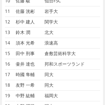
10
佐藤 駿
仙台FSC
11
佐藤 洸彬
岩手大
12
杉中 建人
関学大
13
鈴木 潤
北大
14
須本 光希
浪速高
15
田中 刑事
倉敷芸術科学大
16
壷井 達也
邦和スポーツランド
17
時國 隼輔
同大
18
友野 一希
同大
19
中野 紘輔
福岡大