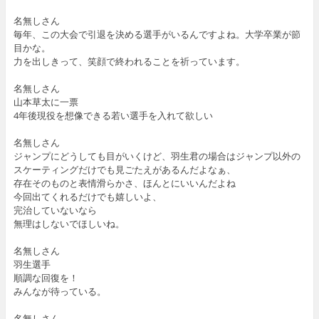
名無しさん
毎年、この大会で引退を決める選手がいるんですよね。大学卒業が節
目かな。
力を出しきって、笑顔で終われることを祈っています。
名無しさん
山本草太に一票
4年後現役を想像できる若い選手を入れて欲しい
名無しさん
ジャンプにどうしても目がいくけど、羽生君の場合はジャンプ以外の
スケーティングだけでも見ごたえがあるんだよなぁ、
存在そのものと表情滑らかさ、ほんとにいいんだよね
今回出てくれるだけでも嬉しいよ、
完治していないなら
無理はしないでほしいね。
名無しさん
羽生選手
順調な回復を！
みんなが待っている。
名無しさん