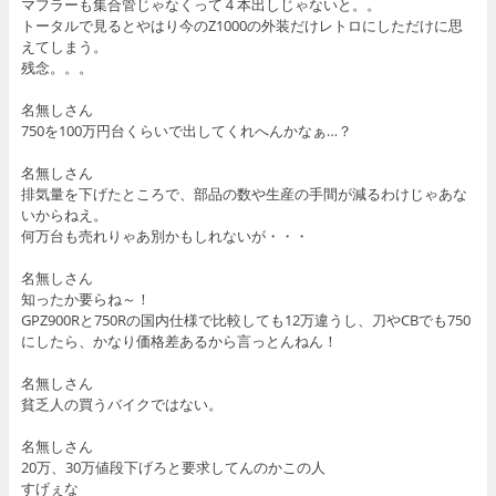
マフラーも集合管じゃなくって４本出しじゃないと。。
トータルで見るとやはり今のZ1000の外装だけレトロにしただけに思
えてしまう。
残念。。。
名無しさん
750を100万円台くらいで出してくれへんかなぁ…？
名無しさん
排気量を下げたところで、部品の数や生産の手間が減るわけじゃあな
いからねえ。
何万台も売れりゃあ別かもしれないが・・・
名無しさん
知ったか要らね～！
GPZ900Rと750Rの国内仕様で比較しても12万違うし、刀やCBでも750
にしたら、かなり価格差あるから言っとんねん！
名無しさん
貧乏人の買うバイクではない。
名無しさん
20万、30万値段下げろと要求してんのかこの人
すげぇな