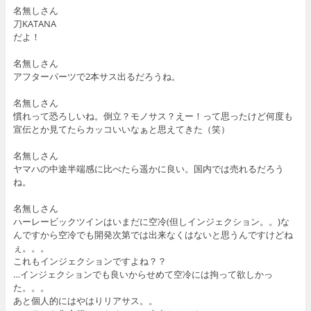
名無しさん
刀KATANA
だよ！
名無しさん
アフターパーツで2本サス出るだろうね。
名無しさん
慣れって恐ろしいね。倒立？モノサス？えー！って思ったけど何度も
宣伝とか見てたらカッコいいなぁと思えてきた（笑）
名無しさん
ヤマハの中途半端感に比べたら遥かに良い。国内では売れるだろう
ね。
名無しさん
ハーレービックツインはいまだに空冷(但しインジェクション。。)な
んですから空冷でも開発次第では出来なくはないと思うんですけどね
ぇ。。。
これもインジェクションですよね？？
…インジェクションでも良いからせめて空冷には拘って欲しかっ
た。。。
あと個人的にはやはりリアサス。。