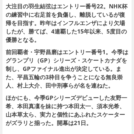
大注目の羽生結弦はエントリー番号22。NHK杯
の練習中に右足首を負傷し、離脱しているが復
帰を目指す。昨年はインフルエンザにより欠場
したが、勝てば、4連覇した15年以来、5度目の
優勝となる。
前回覇者・宇野昌磨はエントリー番号1。今季は
グランプリ（GP）シリーズ・スケートカナダを
制し、GPファイナル進出が決定している。ま
た、平昌五輪の3枠目を争うことになる無良崇
人、村上大介、田中刑事らが名を連ねた。
ほかにも、今季GPシリーズデビューした友野一
希、本田真凜を妹に持つ本田太一、須本光希、
山本草太ら、実力と個性にあふれたスケーター
がズラリと揃った。開幕は21日。