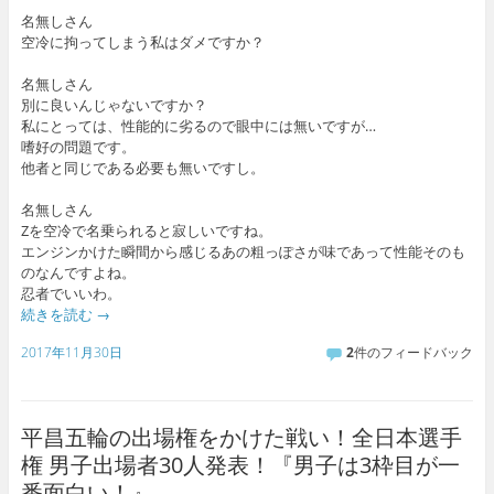
名無しさん
空冷に拘ってしまう私はダメですか？
名無しさん
別に良いんじゃないですか？
私にとっては、性能的に劣るので眼中には無いですが…
嗜好の問題です。
他者と同じである必要も無いですし。
名無しさん
Zを空冷で名乗られると寂しいですね。
エンジンかけた瞬間から感じるあの粗っぽさが味であって性能そのも
のなんですよね。
忍者でいいわ。
続きを読む
→
2017年11月30日
2
件のフィードバック
平昌五輪の出場権をかけた戦い！全日本選手
権 男子出場者30人発表！『男子は3枠目が一
番面白い！』