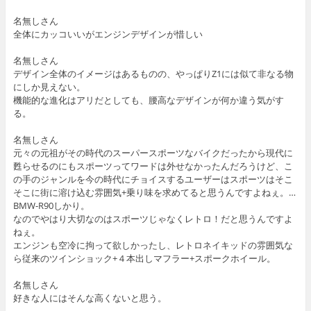
名無しさん
全体にカッコいいがエンジンデザインが惜しい
名無しさん
デザイン全体のイメージはあるものの、やっぱりZ1には似て非なる物
にしか見えない。
機能的な進化はアリだとしても、腰高なデザインが何か違う気がす
る。
名無しさん
元々の元祖がその時代のスーパースポーツなバイクだったから現代に
甦らせるのにもスポーツってワードは外せなかったんだろうけど、こ
の手のジャンルを今の時代にチョイスするユーザーはスポーツはそこ
そこに街に溶け込む雰囲気+乗り味を求めてると思うんですよねぇ。…
BMW-R90しかり。
なのでやはり大切なのはスポーツじゃなくレトロ！だと思うんですよ
ねぇ。
エンジンも空冷に拘って欲しかったし、レトロネイキッドの雰囲気な
ら従来のツインショック+４本出しマフラー+スポークホイール。
名無しさん
好きな人にはそんな高くないと思う。