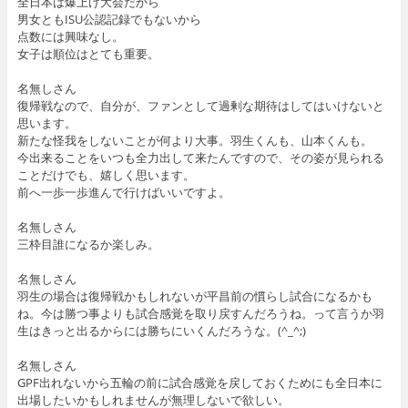
全日本は爆上げ大会だから
男女ともISU公認記録でもないから
点数には興味なし。
女子は順位はとても重要。
名無しさん
復帰戦なので、自分が、ファンとして過剰な期待はしてはいけないと
思います。
新たな怪我をしないことが何より大事。羽生くんも、山本くんも。
今出来ることをいつも全力出して来たんですので、その姿が見られる
ことだけでも、嬉しく思います。
前へ一歩一歩進んで行けばいいですよ。
名無しさん
三枠目誰になるか楽しみ。
名無しさん
羽生の場合は復帰戦かもしれないが平昌前の慣らし試合になるかも
ね。今は勝つ事よりも試合感覚を取り戻すんだろうね。って言うか羽
生はきっと出るからには勝ちにいくんだろうな。(^_^;)
名無しさん
GPF出れないから五輪の前に試合感覚を戻しておくためにも全日本に
出場したいかもしれませんが無理しないで欲しい。