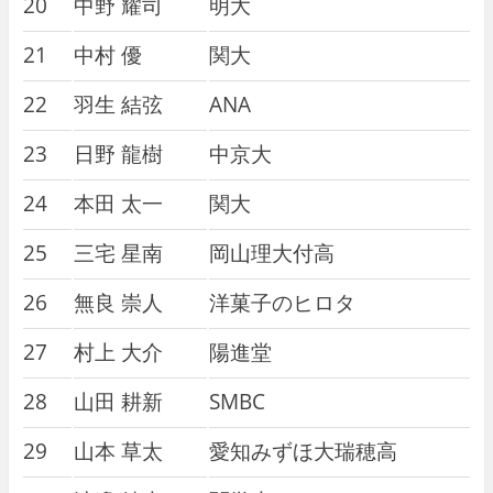
20
中野 耀司
明大
21
中村 優
関大
22
羽生 結弦
ANA
23
日野 龍樹
中京大
24
本田 太一
関大
25
三宅 星南
岡山理大付高
26
無良 崇人
洋菓子のヒロタ
27
村上 大介
陽進堂
28
山田 耕新
SMBC
29
山本 草太
愛知みずほ大瑞穂高