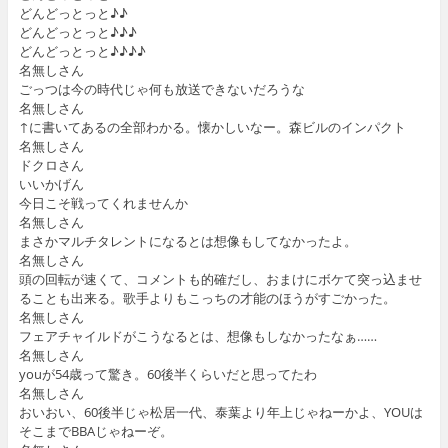
どんどっとっと♪♪
どんどっとっと♪♪♪
どんどっとっと♪♪♪♪
名無しさん
ごっつは今の時代じゃ何も放送できないだろうな
名無しさん
↑に書いてあるの全部わかる。懐かしいなー。森ビルのインパクト
名無しさん
ドクロさん
いいかげん
今日こそ戦ってくれませんか
名無しさん
まさかマルチタレントになるとは想像もしてなかったよ。
名無しさん
頭の回転が速くて、コメントも的確だし、おまけにボケて突っ込ませ
ることも出来る。歌手よりもこっちの才能のほうがすごかった。
名無しさん
フェアチャイルドがこうなるとは、想像もしなかったなぁ……
名無しさん
youが54歳って驚き。60後半くらいだと思ってたわ
名無しさん
おいおい、60後半じゃ松居一代、泰葉より年上じゃねーかよ、YOUは
そこまでBBAじゃねーぞ。