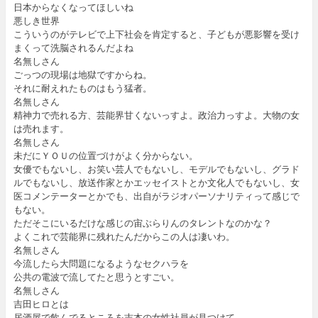
日本からなくなってほしいね
悪しき世界
こういうのがテレビで上下社会を肯定すると、子どもが悪影響を受け
まくって洗脳されるんだよね
名無しさん
ごっつの現場は地獄ですからね。
それに耐えれたものはもう猛者。
名無しさん
精神力で売れる方、芸能界甘くないっすよ。政治力っすよ。大物の女
は売れます。
名無しさん
未だにＹＯＵの位置づけがよく分からない。
女優でもないし、お笑い芸人でもないし、モデルでもないし、グラド
ルでもないし、放送作家とかエッセイストとか文化人でもないし、女
医コメンテーターとかでも、出自がラジオパーソナリティって感じで
もない。
ただそこにいるだけな感じの宙ぶらりんのタレントなのかな？
よくこれで芸能界に残れたんだからこの人は凄いわ。
名無しさん
今流したら大問題になるようなセクハラを
公共の電波で流してたと思うとすごい。
名無しさん
吉田ヒロとは
居酒屋で飲んでるところを吉本の女性社員が見つけて