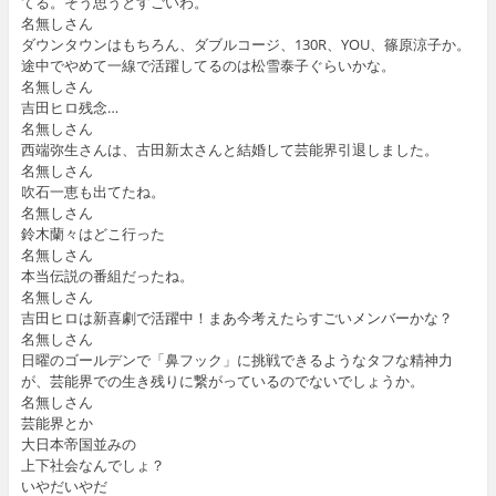
てる。そう思うとすごいわ。
名無しさん
ダウンタウンはもちろん、ダブルコージ、130R、YOU、篠原涼子か。
途中でやめて一線で活躍してるのは松雪泰子ぐらいかな。
名無しさん
吉田ヒロ残念…
名無しさん
西端弥生さんは、古田新太さんと結婚して芸能界引退しました。
名無しさん
吹石一恵も出てたね。
名無しさん
鈴木蘭々はどこ行った
名無しさん
本当伝説の番組だったね。
名無しさん
吉田ヒロは新喜劇で活躍中！まあ今考えたらすごいメンバーかな？
名無しさん
日曜のゴールデンで「鼻フック」に挑戦できるようなタフな精神力
が、芸能界での生き残りに繋がっているのでないでしょうか。
名無しさん
芸能界とか
大日本帝国並みの
上下社会なんでしょ？
いやだいやだ