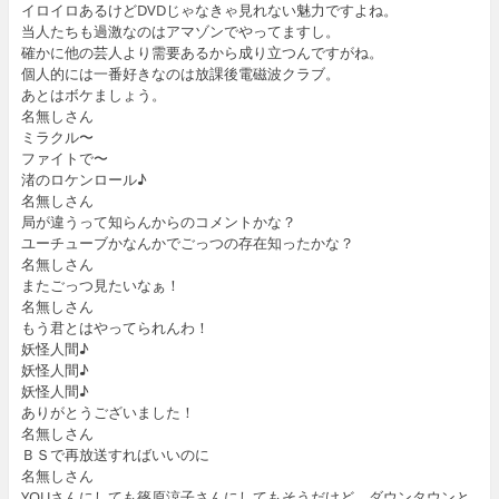
イロイロあるけどDVDじゃなきゃ見れない魅力ですよね。
当人たちも過激なのはアマゾンでやってますし。
確かに他の芸人より需要あるから成り立つんですがね。
個人的には一番好きなのは放課後電磁波クラブ。
あとはボケましょう。
名無しさん
ミラクル〜
ファイトで〜
渚のロケンロール♪
名無しさん
局が違うって知らんからのコメントかな？
ユーチューブかなんかでごっつの存在知ったかな？
名無しさん
またごっつ見たいなぁ！
名無しさん
もう君とはやってられんわ！
妖怪人間♪
妖怪人間♪
妖怪人間♪
ありがとうございました！
名無しさん
ＢＳで再放送すればいいのに
名無しさん
YOUさんにしても篠原涼子さんにしてもそうだけど、ダウンタウンと