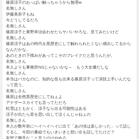
篠原涼子のおっぱい触っちゃうから無理w
名無しさん
伊藤美奈子もね
今どうしてるだろ
名無しさん
篠原涼子と東野幸治会わせたらヤバいやろな。見てみたいけど
名無しさん
篠原涼子はあの時代を黒歴史にして触れられたくない感出してるから
なんだかな。
あのときの下積みがあってこそのブレイクだと思うんたが。
名無しさん
本人よりも事務所NGじゃないかな～ もう大女優だしな
名無しさん
本当はバカなのに、知的な役も出来る篠原涼子って演技上手いんだな
って思う。
名無しさん
篠原は全然黒歴史にしてねぇよ
アナザースカイでも言ってただろ
松雪はともかく、涼子なら出る可能性はある
涼子が出たら昔を思い出して泣くんじゃねぇの
名無しさん
本人が数年前にヘイヘイヘイに出て「あの頃は楽しかった」って話し
てるし、今田の番組でもいきいきと想い出を話してたけど？
妄想で勝手なこと言うのはやめろ