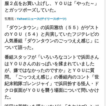
服２点をお買い上げし、ＹＯＵは「やった～」
とガッツポーズしていた。
引用元：
Yahoo!ニュース(デイリースポーツ)
「ダウンタウン」の
浜田雅功
（５５）がゲスト
のＹＯＵ（５４）と共演していたフジテレビの
人気番組「
ダウンタウンのごっつええ感じ
」に
ついて語った。
番組スタッフが「いろいろなコントで浜田さん
はＹＯＵさんのおっぱいを揉まれていました
が、嫌ではなかったのですか」とＹＯＵに質
問。「ごっつええ感じ」の番組内のコント「世
紀末戦隊ゴレンジャイ」で浜田扮する怪人・ド
クロ仮面がＹＯＵを襲う場面について問いかけ
た。