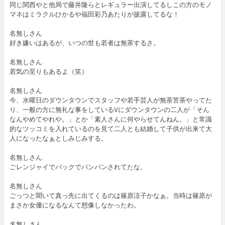
同じ関西やと他局で藤井隆らとレギュラー出演してるしこの方のモノ
マネはミラクルひかるや福田彩乃あたりが披露してるな！
名無しさん
好き嫌いはあるが、いつの世も若者は無茶するさ。
名無しさん
若気の至りもあるよ（笑）
名無しさん
今、水曜日のダウンタウンでスタッフや若手芸人が無茶苦茶やってた
り、一般の方に無礼な事をしているVにダウンタウンの二人が「そん
なんやめてやれや。」とか「素人さんに何やらせてんねん。」と常識
的なツッコミを入れているのを見て二人とも結婚して子供が出来て大
人になったなぁとしみじみする。
名無しさん
ごレンジャイでバックでパンパンされてたな。
名無しさん
ごっつと聞いて真っ先に出てくるのは篠原涼子かなぁ。当時は篠原が
まさか女優になるなんて想像しなかったわ。
名無しさん