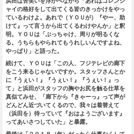
浜田は苦笑いを浮かべながら「あれはゴレンジ
ャイの格好をして出てくる皆のきっかけをやっ
ているわけよ。あれで（ＹＯＵが）『やー、助
けて』って言うから出てくるわけやんか」と釈
明。ＹＯＵは「ぶっちゃけ、周りが明るくな
る。うちらもやられてもうれしいんですよね、
やっぱり」と語った。
続けて、ＹＯＵは「この人、フジテレビの廊下
をこう来るじゃないですか。スタッフさんとか
に『うぇい！』『うぇい！』『うぇい！』っ
て」と浜田がスタッフの胸やお尻を触る仕草を
真似てみせ、「廊下から『きゃーっ』って声が
どんどん近づいてくるので、我々は着替えて
（浜田を）待っていて『おはようございます』
ってあいさつしていた」と暴露。
最後は「２０１８（年）だったら仕事なくして