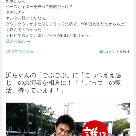
名無しさん
ベースがギターを殴って解散だっけ？
名無しさん
ヤンタン聴いてたなぁ。
ダウンタウンがまだ尖りまくってた頃で、YOUはビビリながらも上手
く絡んで面白かった。
テレビで言えないエピソードが山ほどありそう。
続きを読む
→
2018年10月24日
コメントを残す
浜ちゃんの「ごぶごぶ」に「ごっつええ感
じ」の共演者が相方に！『「ごっつ」の復
活、待っています！』