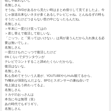
他じゃ観れないし
名無しさん
そうね。DVDがあるから見たい時はまとめ借りして見てましたよ。今
じゃ放送出来ないネタが多くあるしテレビじゃね。とんねるずの時も
そうだったけどつまらない世の中になったもんだね。
名無しさん
＞年末に一度だけ笑ってはの
＞差し替えで復活して欲しいな。
「ごっつ」と「笑ってはいけない」は局が違うんだから入れ換える必
要は無いでしょ。
名無しさん
一度だけものごっつで復活したけど
6%くらいでダウンタウンが
テレビでコントすること諦めたくらいだからな。
復活はないな。
名無しさん
私も含めてそういう人達が、YOUTUBEやらHulu観てるから、
TV離れが深刻なんだよな。BPOとスポンサーの兼ね合いで
地上波はもう終わってるよ。
名無しさん
トカゲのおっさんは
本当に今は無理（笑）
あの時代でもギリギリ。
名無しさん