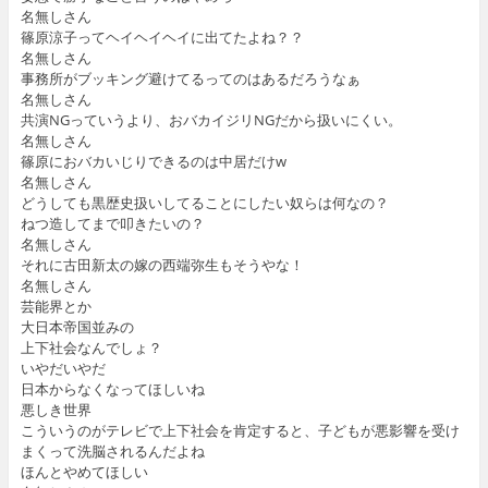
名無しさん
篠原涼子ってヘイヘイヘイに出てたよね？？
名無しさん
事務所がブッキング避けてるってのはあるだろうなぁ
名無しさん
共演NGっていうより、おバカイジリNGだから扱いにくい。
名無しさん
篠原におバカいじりできるのは中居だけw
名無しさん
どうしても黒歴史扱いしてることにしたい奴らは何なの？
ねつ造してまで叩きたいの？
名無しさん
それに古田新太の嫁の西端弥生もそうやな！
名無しさん
芸能界とか
大日本帝国並みの
上下社会なんでしょ？
いやだいやだ
日本からなくなってほしいね
悪しき世界
こういうのがテレビで上下社会を肯定すると、子どもが悪影響を受け
まくって洗脳されるんだよね
ほんとやめてほしい