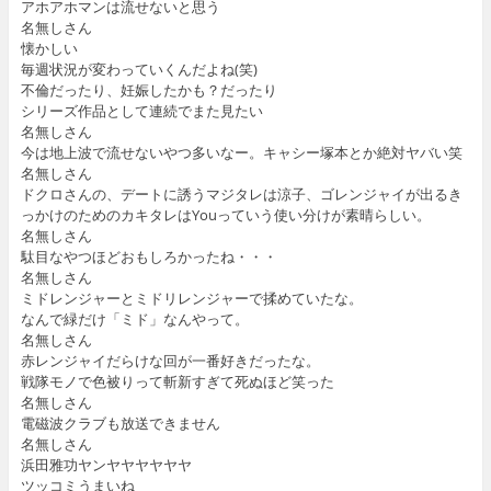
アホアホマンは流せないと思う
名無しさん
懐かしい
毎週状況が変わっていくんだよね(笑)
不倫だったり、妊娠したかも？だったり
シリーズ作品として連続でまた見たい
名無しさん
今は地上波で流せないやつ多いなー。キャシー塚本とか絶対ヤバい笑
名無しさん
ドクロさんの、デートに誘うマジタレは涼子、ゴレンジャイが出るき
っかけのためのカキタレはYouっていう使い分けが素晴らしい。
名無しさん
駄目なやつほどおもしろかったね・・・
名無しさん
ミドレンジャーとミドリレンジャーで揉めていたな。
なんで緑だけ「ミド」なんやって。
名無しさん
赤レンジャイだらけな回が一番好きだったな。
戦隊モノで色被りって斬新すぎて死ぬほど笑った
名無しさん
電磁波クラブも放送できません
名無しさん
浜田雅功ヤンヤヤヤヤヤヤ
ツッコミうまいね