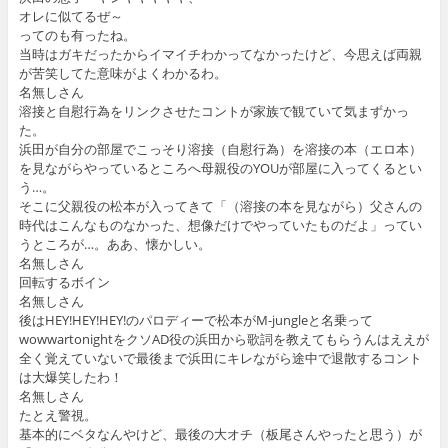
オレに似てるぜ～
ってのも有ったね。
当時はガキだったからイマイチわかってなかったけど、今思えば両親
が苦笑してた意味がよくわかるわ。
名無しさん
溶接と自慰行為をリンクさせたコントが家族で観ていて気まずかっ
た。
浜田が自分の部屋でこっそり溶接（自慰行為）を溶接の本（エロ本）
を見ながらやっているところへ母親役のYOUが部屋に入ってくるとい
う…。
そこに父親役の松本が入ってきて「（溶接の本を見ながら）父さんの
時代はこんなものなかった、想像だけでやっていたものだよ」ってい
うところが…。ああ、懐かしい。
名無しさん
回転するボイン
名無しさん
後はHEY!HEY!HEY!のパロディーで松本がM-jungleと名乗って
wowwartonightをクソAD役の浜田から歌詞を教えてもらうんはええが
全く覚えていないで最後まで浜田にキレながら途中で退散するコント
は大爆笑したわ！
名無しさん
たとえ警視。
基本的にベタなんやけど、最後の大オチ（板尾さんやったと思う）が