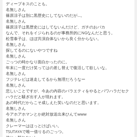
ディープキスのことも。
名無しさん
篠原涼子は別に黒歴史にしてないのだが…。
名無しさん
篠原涼子は黒歴史にはしてないんだけど、ガチのおバカ
なんで、それをイジられるのが事務所的にNGなんだと思う。
松雪泰子は、ほぼ共演自体ないから良く分からない。
名無しさん
探してるのにないやつですね
名無しさん
ごっつの時かなり面白かったのに。
年末に一度だけ笑ってはの差し替えで復活して欲しいな。
名無しさん
フジテレビは迷走してるから無理だろうなー
名無しさん
悲しいことですが、今あの内容のバラエティをやるとパワハラだセク
ハラだと騒ぎ出す人が現れます。
あの時代だからこそ成しえた笑いなのだと思います。
名無しさん
今アホアホマンとか絶対放送出来ひんてwww
名無しさん
クレーマーはほっとけばいい。
TSUTAYAで唯一借りるのごっつ。