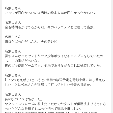
名無しさん
ごっつが面白かったのは当時の松本人志が面白かったからだよ
名無しさん
金も時間もかけてるからね。今のバラエティとは違って当然。
名無しさん
街ロケばっかだもんね、今のテレビ
名無しさん
浜ちゃんがエキセントリック少年ボウイなるコスプレをしていたの
も、この番組だったな。
後のガキ使罰ゲームでも、他局でありながらこれに扮装していた。
名無しさん
｢ごっつええ感じ｣というと､当初の放送予定を野球中継に差し替えら
れたことに松本さんが激怒して打ち切られた伝説の番組か｡
名無しさん
あの頃のフジは酷かった。
ヤクルトスワローズの株主だったかでヤクルトが優勝決まりそうにな
ったらどんな番組でもぶった切って野球中継にした。