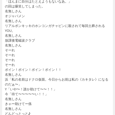
「ほんまに自分はたとえようもないなあ。」
の回は爆笑してしまった。
名無しさん
オジャパメン
名無しさん
リアルポンキッキのホンコンガチャピンに殺されて毎回土葬される
YOU。
名無しさん
放課後電磁波クラブ
名無しさん
そーれ
そーれ
そーれ
そーれ
ボイン！ボイン！ボイン！ボイン！！
名無しさん
浜「私の名前はドクロ仮面。今日からお前は私の《カキタレ》になる
のだぁ〜」
Y「いや〜！誰か助けて〜〜！！」
今「待て〜〜〜〜〜い！！」
名無しさん
きゃー助けてー係
名無しさん
どんどっとっと♪