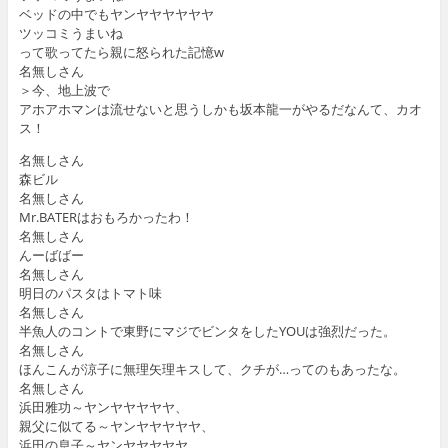
ベッドの中でもヤンヤヤヤヤヤヤ
ツッコミうまいね
って歌ってたら親に怒られた記憶w
名無しさん
＞今、地上波で
アホアホマンは流せないと思うしかも坂本龍一がやるだなんて、カオ
ス！
名無しさん
森ビル
名無しさん
Mr.BATERはおもろかったわ！
名無しさん
んーばばー
名無しさん
明日のパスタはトマト味
名無しさん
半魚人のコントで東野にマジでビンタをしたYOUは強烈だった。
名無しさん
ほんこんが涼子に無理矢理キスして、クチが…ってのもあったな。
名無しさん
浜田雅功～ヤンヤヤヤヤヤ、
親父に似てる～ヤンヤヤヤヤヤ、
浜田の息子～ヤンヤヤヤヤヤ、