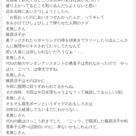
盛り上がってるところ割り込んだらよくないと思い
店出る時にあいさつしようとしたら
「お前おったのにあいさつせんかったんか」ってキレて
水をかけてびしょびしょで帰らせた人間のクズ
名無しさん
篠原涼子が
鼻フックされたりボーリングの球を頭突きでラリーしたりほんこんさ
んに無理やりキスされてたりしてたなんて
若い人達には信じられないだろうなぁ・・。
名無しさん
YOUの前のヤンタンアシスタントの勇直子は売れなかったので、やっ
ぱり「ごっつ」は偉大ですね。
名無しさん
篠原涼子はそのほかに
今田に股間に顔うずめられてるからね。
その当時、今田は今日生理ちゃうよな？って確認してるらしい(笑)
名無しさん
そもそも眉毛ボーンというギャグのおもしろさは
20年以上経過してもいまだにわからない。
名無しさん
YOUの曲はけっこう好きでした。「ごっつ」で競演した篠原涼子や松
雪泰子も呼べば面白いのに。来ないかもしれんけど。
名無しさん