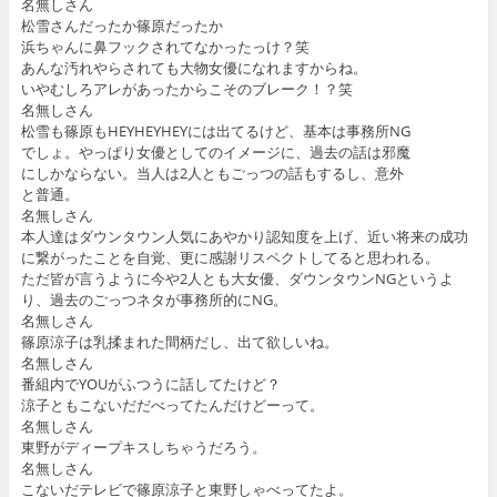
名無しさん
松雪さんだったか篠原だったか
浜ちゃんに鼻フックされてなかったっけ？笑
あんな汚れやらされても大物女優になれますからね。
いやむしろアレがあったからこそのブレーク！？笑
名無しさん
松雪も篠原もHEYHEYHEYには出てるけど、基本は事務所NG
でしょ。やっぱり女優としてのイメージに、過去の話は邪魔
にしかならない。当人は2人ともごっつの話もするし、意外
と普通。
名無しさん
本人達はダウンタウン人気にあやかり認知度を上げ、近い将来の成功
に繋がったことを自覚、更に感謝リスペクトしてると思われる。
ただ皆が言うように今や2人とも大女優、ダウンタウンNGというよ
り、過去のごっつネタが事務所的にNG。
名無しさん
篠原涼子は乳揉まれた間柄だし、出て欲しいね。
名無しさん
番組内でYOUがふつうに話してたけど？
涼子ともこないだだべってたんだけどーって。
名無しさん
東野がディープキスしちゃうだろう。
名無しさん
こないだテレビで篠原涼子と東野しゃべってたよ。