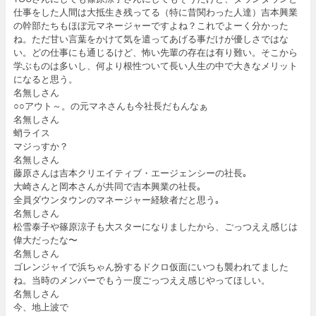
仕事をした人間は大抵生き残ってる（特に昔関わった人達）吉本興業
の幹部たちもほぼ元マネージャーですよね？これでよーく分かった
ね。ただ甘い言葉をかけて気を遣ってあげる事だけが優しさではな
い。どの仕事にも通じるけど、怖い先輩の存在は有り難い。そこから
学ぶものは多いし、何より根性ついて長い人生の中で大きなメリット
になると思う。
名無しさん
○○アウト～。の元マネさんも今社長だもんなぁ
名無しさん
蛸ライス
マジっすか？
名無しさん
藤原さんは吉本クリエイティブ・エージェンシーの社長｡
大崎さんと岡本さんが共同で吉本興業の社長｡
全員ダウンタウンのマネージャー経験者だと思う｡
名無しさん
松雪泰子や篠原涼子も大スターになりましたから、ごっつええ感じは
偉大だったな〜
名無しさん
ゴレンジャイで浜ちゃん扮するドクロ仮面にいつも襲われてました
ね。当時のメンバーでもう一度ごっつええ感じやってほしい。
名無しさん
今、地上波で