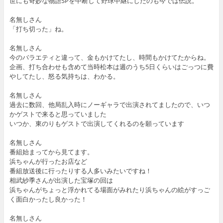
世にも奇妙な物語SPを中断して野球中継にしたのも今では伝説。
名無しさん
「打ち切った」ね。
名無しさん
今のバラエティと違って、金もかけてたし、時間もかけてたからね。
企画、打ち合わせも含めて当時松本は週のうち5日くらいはごっつに費
やしてたし、怒る気持ちは、わかる。
名無しさん
過去に数回、他局乱入時にノーギャラで出演されてましたので、いつ
かゲストで来ると思っていました
いつか、東のりもゲストで出演してくれるのを願っています
名無しさん
番組始まってから見てます。
浜ちゃんが行ったお店など
番組放送後に行ったりする人多いみたいですね！
相武紗季さんが出演した宝塚の回は
浜ちゃんがちょっと浮かれてる場面がみれたり浜ちゃんの絵がすっご
く面白かったし良かった！
名無しさん