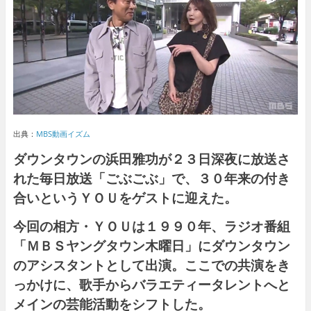
出典：
MBS動画イズム
ダウンタウンの
浜田雅功
が２３日深夜に放送さ
れた
毎日放送
「
ごぶごぶ
」で、３０年来の付き
合いというＹＯＵをゲストに迎えた。
今回の相方・ＹＯＵは１９９０年、ラジオ番組
「
ＭＢＳヤングタウン木曜日
」にダウンタウン
のアシスタントとして出演。ここでの共演をき
っかけに、歌手からバラエティータレントへと
メインの芸能活動をシフトした。