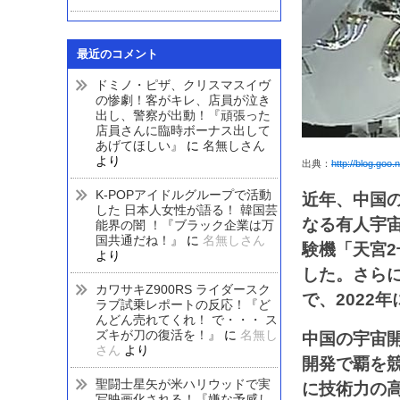
最近のコメント
ドミノ・ピザ、クリスマスイヴ
の惨劇！客がキレ、店員が泣き
出し、警察が出動！『頑張った
店員さんに臨時ボーナス出して
あげてほしい』
に
名無しさん
より
出典：
http://blog.goo
K-POPアイドルグループで活動
近年、中国の
した 日本人女性が語る！ 韓国芸
なる有人宇
能界の闇 ！『ブラック企業は万
国共通だね！』
に
名無しさん
験機「天宮2
より
した。さらに
カワサキZ900RS ライダースク
で、2022
ラブ試乗レポートの反応！『ど
んどん売れてくれ！ で・・・ ス
ズキが刀の復活を！』
に
名無し
中国の宇宙
さん
より
開発で覇を
聖闘士星矢が米ハリウッドで実
に技術力の
写映画化される！『嫌な予感し