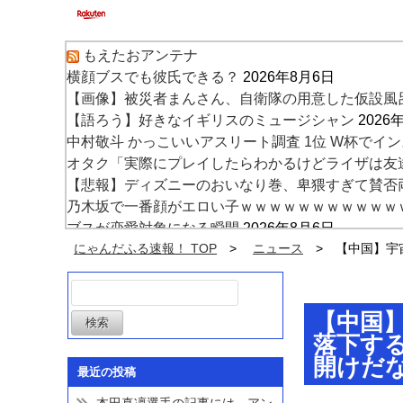
もえたおアンテナ
横顔ブスでも彼氏できる？
2026年8月6日
【画像】被災者まんさん、自衛隊の用意した仮設風
【語ろう】好きなイギリスのミュージシャン
2026
中村敬斗 かっこいいアスリート調査 1位 W杯でインス
オタク「実際にプレイしたらわかるけどライザは友
【悲報】ディズニーのおいなり巻、卑猥すぎて賛否
乃木坂で一番顔がエロい子ｗｗｗｗｗｗｗｗｗｗｗ
ブスが恋愛対象になる瞬間
2026年8月6日
【画像】小倉ゆうか(元・小倉優香)、まさかの水着
にゃんだふる速報！ TOP
ニュース
【中国】宇
【悲報】クロちゃん、とち狂ったツイートをする
2
【中国
落下す
開けだ
最近の投稿
本田真凜選手の記事には、アン