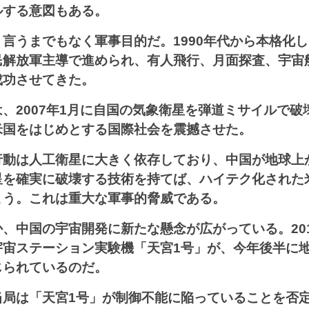
ルする意図もある。
言うまでもなく軍事目的だ。1990年代から本格化
民解放軍主導で進められ、有人飛行、月面探査、宇宙
成功させてきた。
、2007年1月に自国の気象衛星を弾道ミサイルで破
米国をはじめとする国際社会を震撼させた。
行動は人工衛星に大きく依存しており、中国が地球上
星を確実に破壊する技術を持てば、ハイテク化された
まう。これは重大な軍事的脅威である。
、中国の宇宙開発に新たな懸念が広がっている。20
宇宙ステーション実験機「天宮1号」が、今年後半に
じられているのだ。
当局は「天宮1号」が制御不能に陥っていることを否