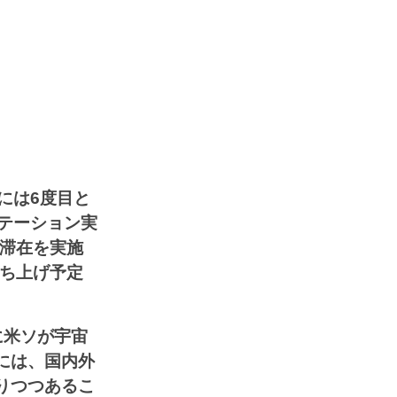
には6度目と
テーション実
宙滞在を実施
打ち上げ予定
に米ソが宇宙
には、国内外
りつつあるこ