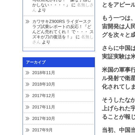
とをアピー
かしない・・・・』
に
名無しさ
ん
より
もう一つは、
カワサキZ900RS ライダースク
宙開発は人
ラブ試乗レポートの反応！『ど
んどん売れてくれ！ で・・・ ス
グを次々と
ズキが刀の復活を！』
に
名無し
さん
より
さらに中国は
実証実験は
アーカイブ
米国の軍事
2018年11月
ル発射で衛
2018年10月
化されてし
2017年12月
そうしたなか
2017年11月
上げられた
ることが報
2017年10月
当初、中国
2017年9月