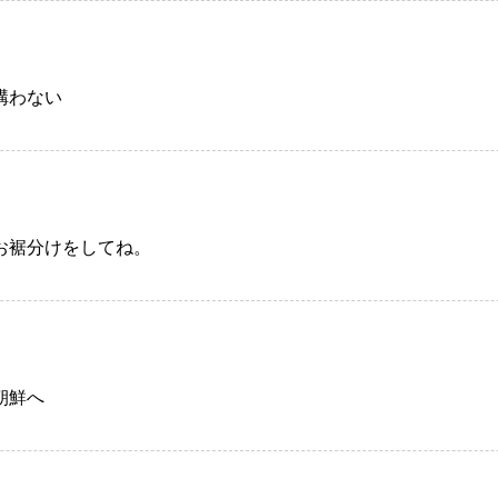
構わない
お裾分けをしてね。
朝鮮へ