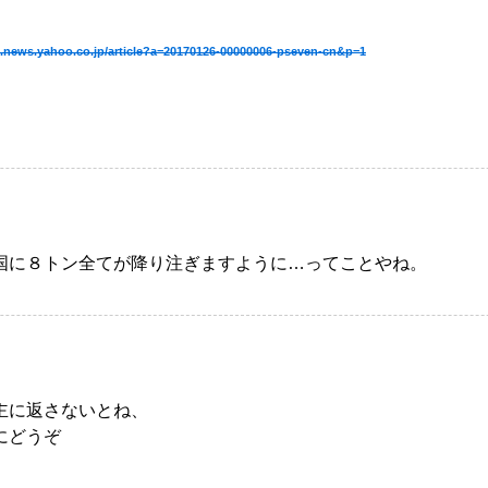
hi.news.yahoo.co.jp/article?a=20170126-00000006-pseven-cn&p=1
国に８トン全てが降り注ぎますように…ってことやね。
主に返さないとね、
にどうぞ