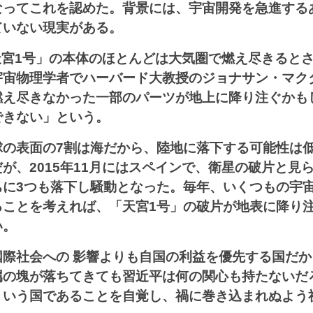
なってこれを認めた。背景には、宇宙開発を急進する
ていない現実がある。
天宮1号」の本体のほとんどは大気圏で燃え尽きると
宇宙物理学者でハーバード大教授のジョナサン・マク
燃え尽きなかった一部のパーツが地上に降り注ぐかも
できない」という。
球の表面の7割は海だから、陸地に落下する可能性は
が、2015年11月にはスペインで、衛星の破片と見
ちに3つも落下し騒動となった。毎年、いくつもの宇
ることを考えれば、「天宮1号」の破片が地表に降り
い。
国際社会への 影響よりも自国の利益を優先する国だ
属の塊が落ちてきても習近平は何の関心も持たないだ
ういう国であることを自覚し、禍に巻き込まれぬよう