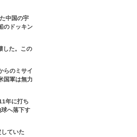
した中国の宇
船のドッキン
壊した。この
からのミサイ
米国軍は無力
11年に打ち
地球へ落下す
定していた