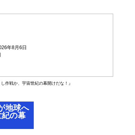
026年8月6日
日
とし作戦か、宇宙世紀の幕開けだな！』
が地球へ
世紀の幕