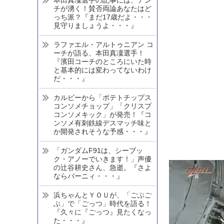
チが湧く！賛否両論あなたはど
っち派？『まだ17歳だよ・・・
見守りましょうよ・・・』
ラファエル・アルトゥニアン コ
ーチが語る、本田真凜選手！
『濱田コーチのところにいた時
と基本的には変わってないわけ
だ・・・』
カルビーから「ポテトチップス
コンソメチョップ」「クリスプ
コンソメキック」が発売！『コ
ンソメ有刺鉄線デスマッチ味と
か開発されそうな予感・・・』
「ガンダムF91は、シーブッ
ク・アノーでいきます！」声優
の辻谷耕史さん、急逝。『さよ
ならバーニィ・・・』
浜ちゃんとＹＯＵが、「ごぶご
ぶ」で「ごっつ」時代を語る！
『久々に『ごっつ』見たくなっ
た・・・』