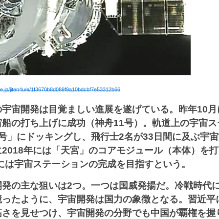
.ne.jp/jiten4u/e/1f3670b8d089f9a10bdcbf7e53312b66
宇宙開発は目覚ましい進展を遂げている。昨年10月
宙船の打ち上げに成功（神舟11号）。軌道上の宇宙ス
号」にドッキングし、飛行士2名が33日間に及ぶ宇
2018年には「天宮」のコアモジュール（本体）を
年には宇宙ステーションの完成を目指すという。
開発の主な狙いは2つ。一つは国威発揚だ。冷戦時代
競ったように、宇宙開発は国力の象徴となる。習近平
高さを見せつけ、宇宙開発の分野でも中国が覇権を握