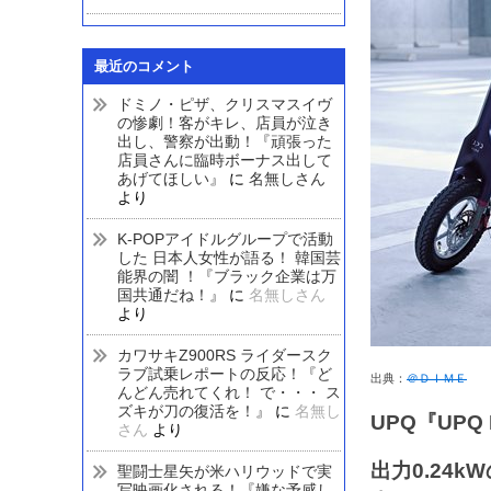
最近のコメント
ドミノ・ピザ、クリスマスイヴ
の惨劇！客がキレ、店員が泣き
出し、警察が出動！『頑張った
店員さんに臨時ボーナス出して
あげてほしい』
に
名無しさん
より
K-POPアイドルグループで活動
した 日本人女性が語る！ 韓国芸
能界の闇 ！『ブラック企業は万
国共通だね！』
に
名無しさん
より
カワサキZ900RS ライダースク
ラブ試乗レポートの反応！『ど
出典：
＠ＤＩＭＥ
んどん売れてくれ！ で・・・ ス
ズキが刀の復活を！』
に
名無し
UPQ『UPQ 
さん
より
出力0.24
聖闘士星矢が米ハリウッドで実
写映画化される！『嫌な予感し