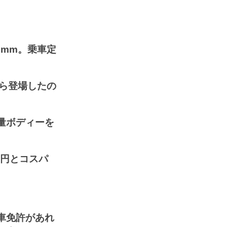
60mm。乗車定
ら登場したの
量ボディーを
9円とコスパ
車免許があれ