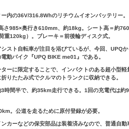
ー内の36V/316.8Whのリチウムイオンバッテリー。
×高さ985×奥行き610mm、約18kg。シート高＝約7
荷重120kg）。ブレーキ＝前後輪ディスク式。
アシスト自転車が注目を浴びているが、今回、UPQか
動バイク『UPQ BIKE me01』である。
ーターに限定することで、インパクトのある超小型軽
に折りたたみ式でクルマのトランクに収納できる。
3時間半で、約35km走行できる。1回の充電代は約
0km。公道を走るために原付登録が必要。
インカーなどの保安部品は装着済みなので、普通自動