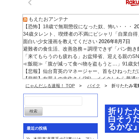
もえたおアンテナ
【恐怖】18歳で無期懲役になった奴、怖い・・・
2
34歳タレント、喫煙者の不満にピシャリ「自業自
面白い少女漫画を教えてください
2026年8月7日
避難者の食生活、改善急務＝調理できず「パン飽き
「来てもらうのも疲れる」お盆帰省、迎える親のS
≪飯能≫「腹が減って食べ物を盗もうと…」91歳女
【悲報】仙台育英のマネージャー、首をひねっただ
【悲報】女芸人の吉住さん(36)、メイクしたら普
【画像】JK10人とハメ撮り770本撮って逮捕された
にゃんだふる速報！ TOP
バイク
折りたたみ電動
【驚愕】動物さんたち、一斉に「コンビニの棚」に
折りたた
白そう
るかな
最近の投稿
本田真凜選手の記事には、アン