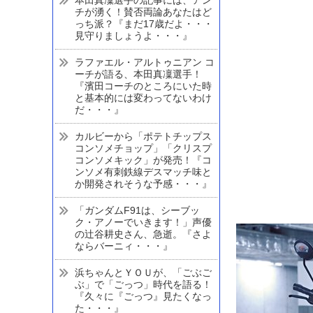
チが湧く！賛否両論あなたはど
っち派？『まだ17歳だよ・・・
見守りましょうよ・・・』
ラファエル・アルトゥニアン コ
ーチが語る、本田真凜選手！
『濱田コーチのところにいた時
と基本的には変わってないわけ
だ・・・』
カルビーから「ポテトチップス
コンソメチョップ」「クリスプ
コンソメキック」が発売！『コ
ンソメ有刺鉄線デスマッチ味と
か開発されそうな予感・・・』
「ガンダムF91は、シーブッ
ク・アノーでいきます！」声優
の辻谷耕史さん、急逝。『さよ
ならバーニィ・・・』
浜ちゃんとＹＯＵが、「ごぶご
ぶ」で「ごっつ」時代を語る！
『久々に『ごっつ』見たくなっ
た・・・』