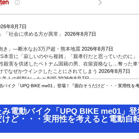
026年8月7日
得」「社会に求める方が異常」
2026年8月7日
飽き」―断水なお3万戸超・熊本地震
2026年8月7日
NS本音に「寂しいのやら複雑」「親孝行だと思っていたのに」
性殺害を供述したベトナム国籍の男、在留資格なし…奪った車で
けでなぜかウインクしたことにされてしまう
2026年8月7日
通に美人の部類だったと判明
2026年8月7日
イケおじ(54)ｗｗｗｗｗｗｗｗｗ
バイク「UPQ BIKE me01」登場！『面白そうだけど・・・実用性
2026年8月7日
興味を示し始める・・・
2026年8月7日
み電動バイク「UPQ BIKE me01」
だけど・・・実用性を考えると電動自
』