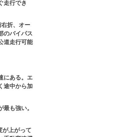
ぐ走行でき
階右折、オー
部のバイパス
公道走行可能
速にある。エ
く途中から加
が最も強い。
速度が上がって