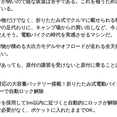
クが弱いので急な坂道は苦手である。これを補うため
ている。
い物だけでなく、折りたたみ式でクルマに載せられる
での足代わりに、キャンプ場からの買い出しなど、今
使えそう。電動バイクの時代を実感させるマシンだ。
荷物が積める大出力モデルやオフロードが走れる全天
たい。
があっても、原付の講習を受けないと原付に乗ること
電対応の大容量バッテリー搭載！折りたたみ式電動バイ
キーで自動ロック解除
ーを採用して3m以内に近づくと自動的にロックが解
む必要がなく、ポケットに入れたままでOK。