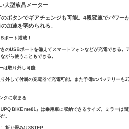
すい大型液晶メーター
下のボタンでギアチェンジも可能。4段変速でパワー
時の加速を弱められる。
SBポート搭載！
きのUSBポートを備えてスマートフォンなどが充電できる。
しながら使うこともできる。
ーは取り外し可能
り外して付属の充電器で充電可能。また予備のバッテリーも3万
ンクに収まる
UPQ BIKE me01』は乗用車に収納できるサイズ。ミラーは
要だ。
］折り畳みは3STEP