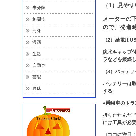
（1）見や
未分類
メーターの
格闘技
ので、発進
海外
（2）給電用U
漫画
防水キャップ付
生活
ラなどを接続
自動車
（3）バッテリ
芸能
バッテリーは取
野球
する。
●乗用車のトラ
折りたたんだ『
には工具が必
［ココに注目！