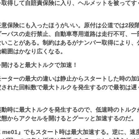
を取得して自賠責保険に入り、ヘルメットを被ってす
任意保険にも入ったほうがいい。原付は公道では2段
ダーパスの走行禁止、自動車専用道路は走行不可、一
ないことがある。制約はあるがナンバー取得により、
動範囲はかなり広くなる。
を開けると最大トルクで加速！
モーターの最大の違いは静止からスタートした時の加
定された回転数で最大トルクを発生するので最初は遅
起動時に最大トルクを発生するので、低速時のトルク
状態からアクセルを開けるとグーッと加速するのだ。
IKE me01』でもスタート時は最大加速する。逆に、