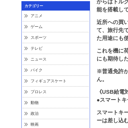
からはトル
カテゴリー
能を搭載し
アニメ
近所への買
ゲーム
て、旅行先
スポーツ
た用途にも
テレビ
これを機に
にも期待し
ニュース
バイク
※普通免許
ん。
フィギュアスケート
《USB給
プロレス
●スマート
動物
スマートキ
政治
ーは差し込
映画