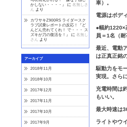
車）。
かしない・・・・』
に
名無しさ
ん
より
電源はボディ
カワサキZ900RS ライダースク
ラブ試乗レポートの反応！『ど
●幅約1220
んどん売れてくれ！ で・・・ ス
ズキが刀の復活を！』
に
名無し
員＝1名（耐
さん
より
最近、電動
は正真正銘の電
アーカイブ
駆動力をモ
2018年11月
実現。さら
2018年10月
充電時間は約
2017年12月
もいい。
2017年11月
最大時速は3
2017年10月
ライトやウ
2017年9月