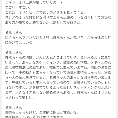
ザギトワより三原が勝っていたの！？
すごい、すごい。
これは、オリンピックで女子のメダルも見えてくる。
ロシアのような打算的な滑り方よりも三原のような清々しくて無垢な
滑り方が勝てるか勝てないかは別としてが好きだ。
名無しさん
知子ちゃんファンだけど１枠は舞依ちゃんが取りそうだから後の１枠
にかけてほしいな！
名無しさん
舞依ちゃんの演技、どんどん惹きこまれていき、食い入るように見て
いました。滑らかなスケーティング、難度の高い構成。メドべとの点
差は演技構成点の差であり、技術では並んでいますね。前回の試合に
比べて、手の動きも柔らかくなっていて表現も素晴らしかった。舞依
ちゃんの足元を見ていると、真央ちゃんの滑らかな滑りを思い出しま
す。尊敬していると本人も言っているので、影響されているのかもし
れないですね。氷を撫でているような美しいスケーティングだと思い
ます。大きなミスをしない勝負強さもあるし、舞依ちゃんにオリンピ
ック行って欲しい。
名無しさん
素晴らしかったけど、全体的に採点が甘めかな。
歴代最高とか比べるのは本当に無意味。