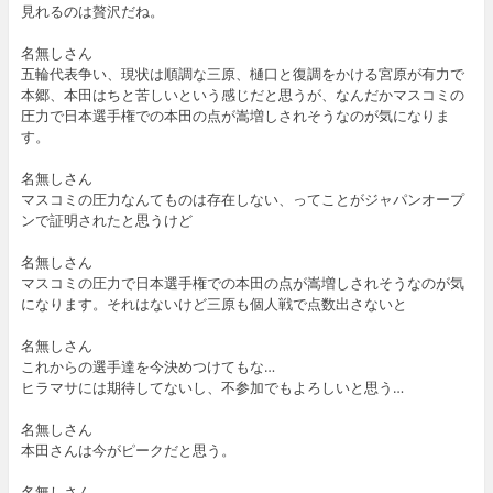
見れるのは贅沢だね。
名無しさん
五輪代表争い、現状は順調な三原、樋口と復調をかける宮原が有力で
本郷、本田はちと苦しいという感じだと思うが、なんだかマスコミの
圧力で日本選手権での本田の点が嵩増しされそうなのが気になりま
す。
名無しさん
マスコミの圧力なんてものは存在しない、ってことがジャパンオープ
ンで証明されたと思うけど
名無しさん
マスコミの圧力で日本選手権での本田の点が嵩増しされそうなのが気
になります。それはないけど三原も個人戦で点数出さないと
名無しさん
これからの選手達を今決めつけてもな…
ヒラマサには期待してないし、不参加でもよろしいと思う…
名無しさん
本田さんは今がピークだと思う。
名無しさん