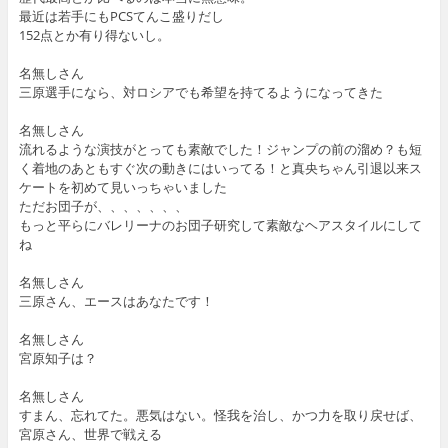
最近は若手にもPCSてんこ盛りだし
152点とか有り得ないし。
名無しさん
三原選手になら、対ロシアでも希望を持てるようになってきた
名無しさん
流れるような演技がとっても素敵でした！ジャンプの前の溜め？も短
く着地のあともすぐ次の動きにはいってる！と真央ちゃん引退以来ス
ケートを初めて見いっちゃいました
ただお団子が、、、、、、、
もっと平らにバレリーナのお団子研究して素敵なヘアスタイルにして
ね
名無しさん
三原さん、エースはあなたです！
名無しさん
宮原知子は？
名無しさん
すまん、忘れてた。悪気はない。怪我を治し、かつ力を取り戻せば、
宮原さん、世界で戦える