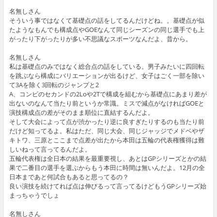
名無しさん
そういう事ではなくて基礎点の話をしてるんだけどね。。基礎点が似
たようなもんでも構成点やGOEなんて同じシーズンの同じ選手でも上
がったり下がったりが多い不思議なスポーツなんだよ、昔から。
名無しさん
私は基礎点のみではなく総合点の話をしている。男子みたいに四回転
を跳ぶなら構成にバリエーションが出るけど、女子はごく一部を除い
て3Aを除く3回転のジャンプと2
A、コンビのセカンドの2Loや2Tで構成を組むから基礎点にあまり差が
出ないのなんて当たり前というか常識。ミスで減点がなければGOEと
演技構成点の差がそのまま順位に直結するんだよ。
そして大会によって点が渋かったり逆に良すぎたりするのも当たり前
だけど知ってるよ。私はただ、同じ大会、同じジャッジでメドベやザ
キトワ、三原とここまで点差が出たから本田は五輪の代表権獲得は難
しいねって言ってるんだよ。
五輪代表権は全日本の結果を最重要視し、あとはGPシリーズとかの結
果で二番目の選手を選ぶからもう本田に時間は無いんだよ。12月の全
日本まであと何試合もあると思ってるの？
良い演技を続けてれば点は伸びるって言ってるけどもうGPシリーズ始
まっちゃうでしょ
名無しさん