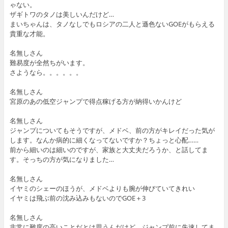
ゃない。
ザギトワのタノは美しいんだけど…
まいちゃんは、タノなしでもロシアの二人と遜色ないGOEがもらえる
貴重な才能。
名無しさん
難易度が全然ちがいます。
さようなら。。。。。。
名無しさん
宮原のあの低空ジャンプで得点稼げる方が納得いかんけど
名無しさん
ジャンプについてもそうですが、メドベ、前の方がキレイだった気が
します。なんか病的に細くなってないですか？ちょっと心配……
前から細いのは細いのですが、家族と大丈夫だろうか、と話してま
す。そっちの方が気になりました…
名無しさん
イヤミのシェーのほうが、メドベよりも腕が伸びていてきれい
イヤミは飛ぶ前の沈み込みもないのでGOE＋3
名無しさん
非常に難度の高いことだとは思うんだけど、ジャンプ前に失速してま