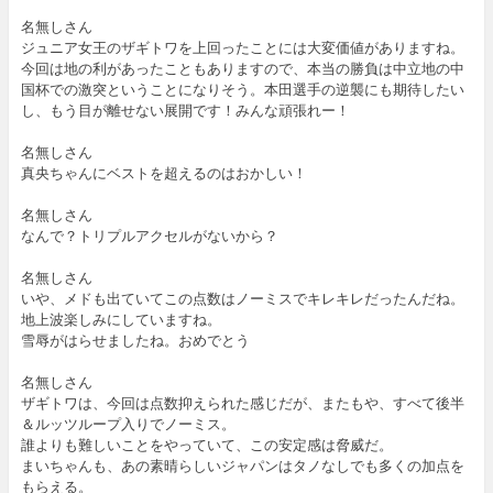
名無しさん
ジュニア女王のザギトワを上回ったことには大変価値がありますね。
今回は地の利があったこともありますので、本当の勝負は中立地の中
国杯での激突ということになりそう。本田選手の逆襲にも期待したい
し、もう目が離せない展開です！みんな頑張れー！
名無しさん
真央ちゃんにベストを超えるのはおかしい！
名無しさん
なんで？トリプルアクセルがないから？
名無しさん
いや、メドも出ていてこの点数はノーミスでキレキレだったんだね。
地上波楽しみにしていますね。
雪辱がはらせましたね。おめでとう
名無しさん
ザギトワは、今回は点数抑えられた感じだが、またもや、すべて後半
＆ルッツループ入りでノーミス。
誰よりも難しいことをやっていて、この安定感は脅威だ。
まいちゃんも、あの素晴らしいジャパンはタノなしでも多くの加点を
もらえる。