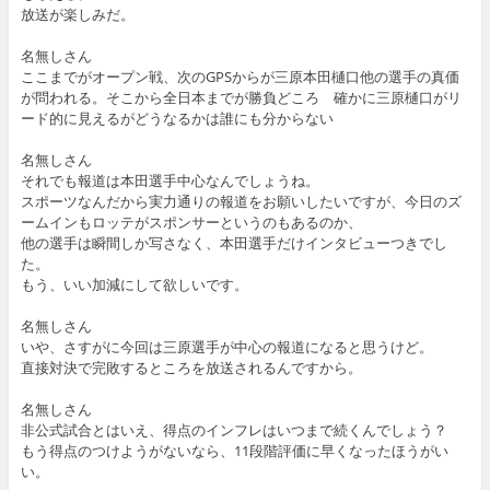
放送が楽しみだ。
名無しさん
ここまでがオープン戦、次のGPSからが三原本田樋口他の選手の真価
が問われる。そこから全日本までが勝負どころ 確かに三原樋口がリ
ード的に見えるがどうなるかは誰にも分からない
名無しさん
それでも報道は本田選手中心なんでしょうね。
スポーツなんだから実力通りの報道をお願いしたいですが、今日のズ
ームインもロッテがスポンサーというのもあるのか、
他の選手は瞬間しか写さなく、本田選手だけインタビューつきでし
た。
もう、いい加減にして欲しいです。
名無しさん
いや、さすがに今回は三原選手が中心の報道になると思うけど。
直接対決で完敗するところを放送されるんですから。
名無しさん
非公式試合とはいえ、得点のインフレはいつまで続くんでしょう？
もう得点のつけようがないなら、11段階評価に早くなったほうがい
い。