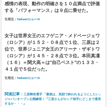
感情の表現、動作の明確さを１０点満点で評価
する「パフォーマンス」は９点に乗せた。
引用元：
Yahoo!ニュース
女子は世界女王のエフゲニア・メドベージェワ
（ロシア）が１５２・０８点で１位、三原は２
位で、世界ジュニア女王のアリーナ・ザギトワ
（ロシア）が１４５・２８点で３位。本田真凜
（１６）＝関大高＝は“自己ベスト”の１３３・
４１点で５位だった。
引用元：
Yahoo!ニュース
関連記事：
三原舞依選手 「最後は、笑顔で終われるようにしたい」
ジャパンオープン公開練習！『三原さんがロシア相手にどこまで通用
するか・・・』