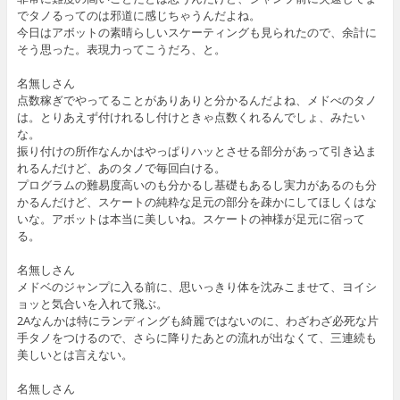
でタノるってのは邪道に感じちゃうんだよね。
今日はアボットの素晴らしいスケーティングも見られたので、余計に
そう思った。表現力ってこうだろ、と。
名無しさん
点数稼ぎでやってることがありありと分かるんだよね、メドべのタノ
は。とりあえず付けれるし付けときゃ点数くれるんでしょ、みたい
な。
振り付けの所作なんかはやっぱりハッとさせる部分があって引き込ま
れるんだけど、あのタノで毎回白ける。
プログラムの難易度高いのも分かるし基礎もあるし実力があるのも分
かるんだけど、スケートの純粋な足元の部分を疎かにしてほしくはな
いな。アボットは本当に美しいね。スケートの神様が足元に宿って
る。
名無しさん
メドベのジャンプに入る前に、思いっきり体を沈みこませて、ヨイシ
ョッと気合いを入れて飛ぶ。
2Aなんかは特にランディングも綺麗ではないのに、わざわざ必死な片
手タノをつけるので、さらに降りたあとの流れが出なくて、三連続も
美しいとは言えない。
名無しさん