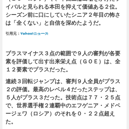
イバルと見られる本田を抑えて価値ある２位。
シーズン前に口にしていたシニア２年目の怖さ
は「全くない」と自信を深めたようだ。
引用元：
Yahoo!ニュース
プラスマイナス３点の範囲で９人の審判が各要
素を評価して出す出来栄え点（ＧＯＥ）は、全
１２要素でプラスだった。
連続３回転ジャンプは、審判９人全員がプラス
２の評価。最高のレベル４だったステップは、
５人がプラス３だった。技術点は７７・２５点
で、世界選手権２連覇中のエフゲニア・メドベ
ージェワ（ロシア）のそれを０・２２点超え
た。