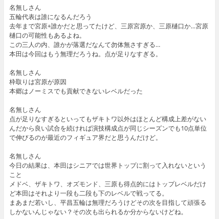
名無しさん
五輪代表は誰になるんだろう
去年まで宮原+誰かだと思ってたけど、三原宮原か、三原樋口か…宮原
樋口の可能性もあるよね。
この三人の内、誰かが落選だなんて勿体無さすぎる…
本田は今回はもう無理だろうね。点が足りなすぎる。
名無しさん
枠取りは宮原が原因
本郷はノーミスでも貢献できないレベルだった
名無しさん
点が足りなすぎるといってもザキトワ以外はほとんど構成上差がない
んだから良い試合を続ければ演技構成点が同じシーズンでも10点単位
で伸びるのが最近のフィギュア界だと思うんだけど。
名無しさん
今日の結果は、本田はシニアでは世界トップに割って入れないという
こと
メドベ、ザキトワ、オズモンド、三原も得点的にはトップレベルだけ
ど本田はそれより一段も二段も下のレベルで戦ってる。
まあまだ若いし、平昌五輪は無理だろうけどその次を目指して頑張る
しかないんじゃない？その次も出られるか分からないけどね。