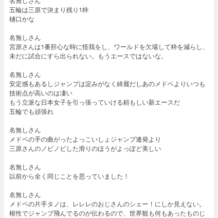
名無しさん
五輪は三原で決まり残り1枠
樋口かな
名無しさん
宮原さんは1番肝心な時に怪我をし、ワールドを欠場して枠を減らし、
未だに試合にすら出られない。もうエースではないな。
名無しさん
安定感もあるしジャンプは淀みがなく綺麗だしあのメドベよりいつも
技術点が高いのは凄い
もう立派な日本女子を引っ張っていける頼もしい新エースだ
五輪でも頑張れ
名無しさん
メドベの手の曲がったよっこいしょジャンプ連発より
三原さんのノビノビした滑りのほうがよっぽど美しい
名無しさん
以前から全く同じことを思っていました！
名無しさん
メドベの片手タノは、レレレのおじさんのシェー！にしか見えない。
根性でジャンプ飛んでるのが伝わるので、世界観も何もあったものじ