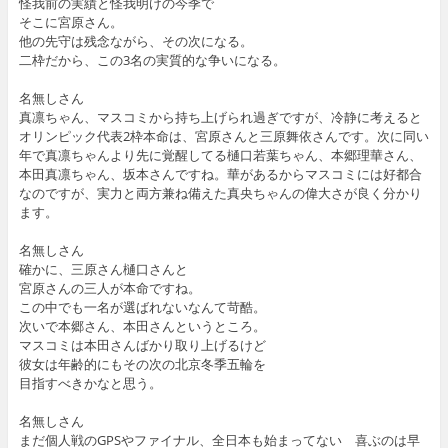
怪我前の実績と怪我明けの今季で
そこに宮原さん。
他の先守は残念ながら、その次になる。
二枠だから、この3名の実質的な争いになる。
名無しさん
真凛ちゃん、マスコミから持ち上げられ過ぎですが、冷静に考えると
オリンピック代表2枠本命は、宮原さんと三原舞依さんです。次に同い
年で真凛ちゃんより先に覚醒してる樋口若葉ちゃん、本郷理華さん、
本田真凛ちゃん、坂本さんですね。華があるからマスコミには好都合
なのですが、実力と両方兼ね備えた真央ちゃんの偉大さが良く分かり
ます。
名無しさん
確かに、三原さん樋口さんと
宮原さんの三人が本命ですね。
この中でも一名が選ばれないなんて苛酷。
次いで本郷さん、本田さんというところ。
マスコミは本田さんばかり取り上げるけど
彼女は年齢的にもその次の北京冬季五輪を
目指すべきかなと思う。
名無しさん
まだ個人戦のGPSやファイナル、全日本も始まってない 喜ぶのは早