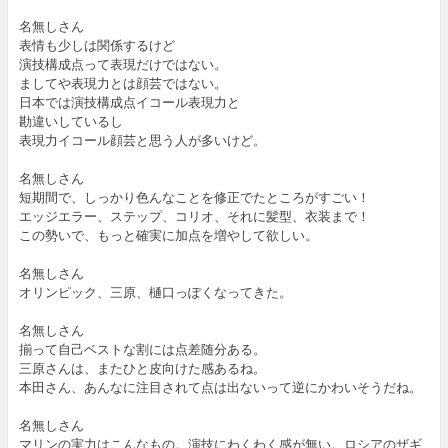
名無しさん
表情も少しは関係するけど
演技構成点って表現だけではない。
ましてや表現力とは顔芸ではない。
日本では演技構成点イコール表現力と
勘違いしているし
表現力イコール顔芸と思う人が多いけど。
名無しさん
短期間で、しっかり色んなことを修正でたところがすごい！
エッジエラー、ステップ、コリオ、それに髪型、衣装まで！
この勢いで、もっと確実に加点を増やして欲しい。
名無しさん
オリンピック、三原、樋口っぽくなってきた。
名無しさん
揃って自己ベストな割には点差随分ある。
三原さんは、またひと皮向けた感あるね。
本田さん、あんなに注目されて点は出ないって逆にかわいそうだね。
名無しさん
マリンの実力はこんなもの。演技にわくわく感が無い。ロシアのザギ