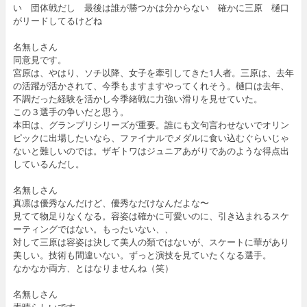
い 団体戦だし 最後は誰が勝つかは分からない 確かに三原 樋口
がリードしてるけどね
名無しさん
同意見です。
宮原は、やはり、ソチ以降、女子を牽引してきた1人者。三原は、去年
の活躍が活かされて、今季もますますやってくれそう。樋口は去年、
不調だった経験を活かし今季緒戦に力強い滑りを見せていた。
この３選手の争いだと思う。
本田は、グランプリシリーズが重要。誰にも文句言わせないでオリン
ピックに出場したいなら、ファイナルでメダルに食い込むぐらいじゃ
ないと難しいのでは。ザギトワはジュニアあがりであのような得点出
しているんだし。
名無しさん
真凛は優秀なんだけど、優秀なだけなんだよな〜
見てて物足りなくなる。容姿は確かに可愛いのに、引き込まれるスケ
ーティングではない。もったいない、、
対して三原は容姿は決して美人の類ではないが、スケートに華があり
美しい。技術も間違いない。ずっと演技を見ていたくなる選手。
なかなか両方、とはなりませんね（笑）
名無しさん
素晴らしいです