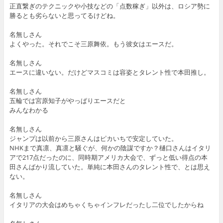
正直繋ぎのテクニックや小技などの「点数稼ぎ」以外は、ロシア勢に
勝るとも劣らないと思ってるけどね。
名無しさん
よくやった。それでこそ三原舞依。もう彼女はエースだ。
名無しさん
エースに違いない。だけどマスコミは容姿とタレント性で本田推し。
名無しさん
五輪では宮原知子がやっぱりエースだと
みんなわかる
名無しさん
ジャンプは以前から三原さんはピカいちで安定していた。
NHKまで真凛、真凛と騒ぐが、何かの陰謀ですか？樋口さんはイタリ
アで217点だったのに、同時期アメリカ大会で、ずっと低い得点の本
田さんばかり流していた。単純に本田さんのタレント性で、とは思え
ない。
名無しさん
イタリアの大会はめちゃくちゃインフレだったし二位でしたからね