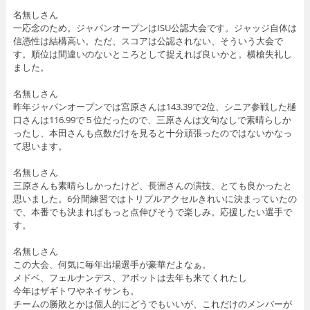
名無しさん
一応念のため。ジャパンオープンはISU公認大会です。ジャッジ自体は
信憑性は結構高い。ただ、スコアは公認されない、そういう大会で
す。順位は間違いのないところとして捉えれば良いかと。横槍失礼し
ました。
名無しさん
昨年ジャパンオープンでは宮原さんは143.39で2位、シニア参戦した樋
口さんは116.99で５位だったので、三原さんは文句なしで素晴らしか
ったし、本田さんも点数だけを見ると十分頑張ったのではないかなっ
て思います。
名無しさん
三原さんも素晴らしかったけど、長洲さんの演技、とても良かったと
思いました。6分間練習ではトリプルアクセルきれいに決まっていたの
で、本番でも決まればもっと点伸びそうで楽しみ。応援したい選手で
す。
名無しさん
この大会、何気に毎年出場選手が豪華だよなぁ。
メドベ、フェルナンデス、アボットは去年も来てくれたし
今年はザギトワやネイサンも。
チームの勝敗とかは個人的にどうでもいいが、これだけのメンバーが