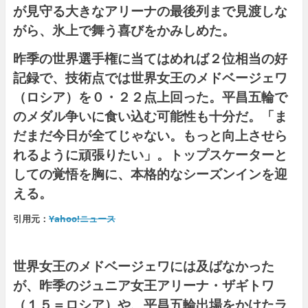
が見守る大きなアリーナの最後列まで見渡しな
がら、氷上で舞う喜びをかみしめた。
昨季の世界選手権に当てはめれば２位相当の好
記録で、技術点では世界女王のメドベージェワ
（ロシア）を０・２２点上回った。平昌五輪で
のメダル争いに食い込む可能性も十分だ。「ま
だまだ今日が全てじゃない。もっと向上させら
れるように頑張りたい」。トップスケーターと
しての覚悟を胸に、本格的なシーズンインを迎
える。
引用元：
Yahoo!ニュース
世界女王のメドベージェワには及ばなかった
が、昨季のジュニア女王アリーナ・ザギトワ
（１５＝ロシア）や、平昌五輪出場をかけたラ