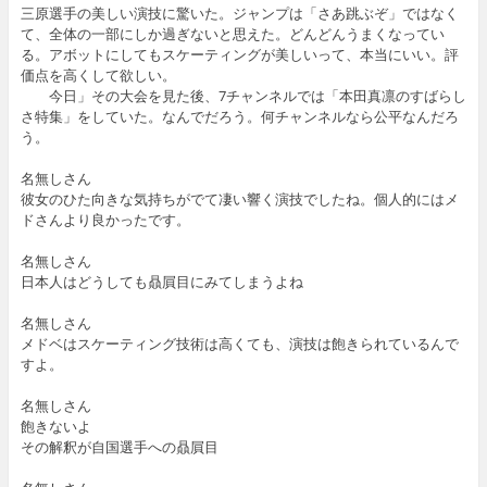
三原選手の美しい演技に驚いた。ジャンプは「さあ跳ぶぞ」ではなく
て、全体の一部にしか過ぎないと思えた。どんどんうまくなってい
る。アボットにしてもスケーティングが美しいって、本当にいい。評
価点を高くして欲しい。
今日」その大会を見た後、7チャンネルでは「本田真凛のすばらし
さ特集」をしていた。なんでだろう。何チャンネルなら公平なんだろ
う。
名無しさん
彼女のひた向きな気持ちがでて凄い響く演技でしたね。個人的にはメ
ドさんより良かったです。
名無しさん
日本人はどうしても贔屓目にみてしまうよね
名無しさん
メドベはスケーティング技術は高くても、演技は飽きられているんで
すよ。
名無しさん
飽きないよ
その解釈が自国選手への贔屓目