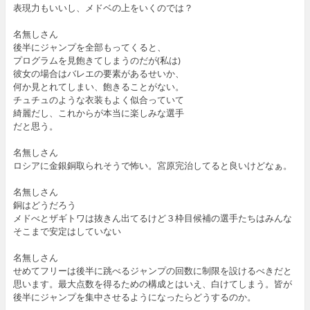
表現力もいいし、メドベの上をいくのでは？
名無しさん
後半にジャンプを全部もってくると、
プログラムを見飽きてしまうのだが(私は)
彼女の場合はバレエの要素があるせいか、
何か見とれてしまい、飽きることがない。
チュチュのような衣装もよく似合っていて
綺麗だし、これからが本当に楽しみな選手
だと思う。
名無しさん
ロシアに金銀銅取られそうで怖い。宮原完治してると良いけどなぁ。
名無しさん
銅はどうだろう
メドべとザギトワは抜きん出てるけど３枠目候補の選手たちはみんな
そこまで安定はしていない
名無しさん
せめてフリーは後半に跳べるジャンプの回数に制限を設けるべきだと
思います。最大点数を得るための構成とはいえ、白けてしまう。皆が
後半にジャンプを集中させるようになったらどうするのか。