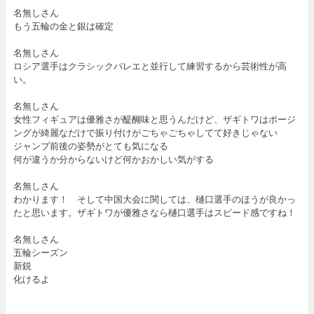
名無しさん
もう五輪の金と銀は確定
名無しさん
ロシア選手はクラシックバレエと並行して練習するから芸術性が高
い。
名無しさん
女性フィギュアは優雅さが醍醐味と思うんだけど、ザギトワはポージ
ングが綺麗なだけで振り付けがごちゃごちゃしてて好きじゃない
ジャンプ前後の姿勢がとても気になる
何が違うか分からないけど何かおかしい気がする
名無しさん
わかります！ そして中国大会に関しては、樋口選手のほうが良かっ
たと思います。ザギトワが優雅さなら樋口選手はスピード感ですね！
名無しさん
五輪シーズン
新鋭
化けるよ