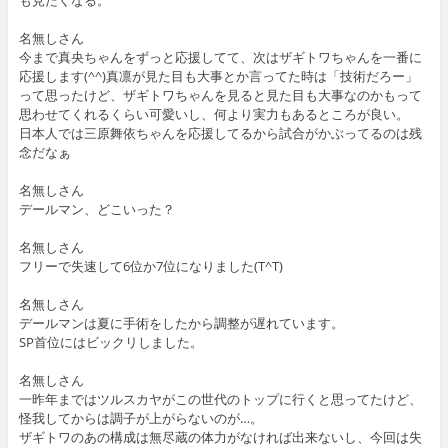
も見たくなる。
名無しさん
今まで真央ちゃんをずっと応援してて、次はザギトワちゃんを一番に
応援します(^^)真凛が見た目も大事とか言ってた時は「技術だろー」
って思ったけど、ザギトワちゃんを見ると見た目も大事なのかもって
思わせてくれるくらい可愛いし、何より実力もあるところが良い。
日本人では三原舞依ちゃんを応援してるから試合がかぶってるのは残
念だなぁ
名無しさん
デールマン、どこいった？
名無しさん
フリーで失速して6位か7位になりました(T^T)
名無しさん
デールマンは夏に手術をしたから調整が遅れています。
SP首位にはビックリしました。
名無しさん
一昨年まではツルスカヤがこの世代のトップに行くと思ってたけど、
怪我してからは調子が上がらないのが…。
ザギトワのあの構成は無尽蔵の体力がなければ出来ないし、今回は失