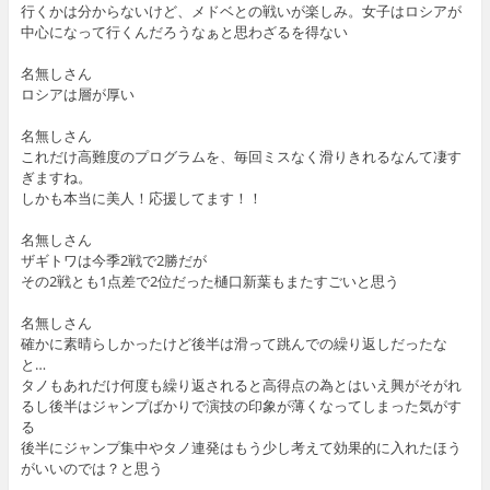
行くかは分からないけど、メドベとの戦いが楽しみ。女子はロシアが
中心になって行くんだろうなぁと思わざるを得ない
名無しさん
ロシアは層が厚い
名無しさん
これだけ高難度のプログラムを、毎回ミスなく滑りきれるなんて凄す
ぎますね。
しかも本当に美人！応援してます！！
名無しさん
ザギトワは今季2戦で2勝だが
その2戦とも1点差で2位だった樋口新葉もまたすごいと思う
名無しさん
確かに素晴らしかったけど後半は滑って跳んでの繰り返しだったな
と…
タノもあれだけ何度も繰り返されると高得点の為とはいえ興がそがれ
るし後半はジャンプばかりで演技の印象が薄くなってしまった気がす
る
後半にジャンプ集中やタノ連発はもう少し考えて効果的に入れたほう
がいいのでは？と思う