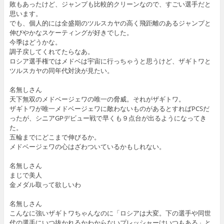
敗もあったけど、ジャンプも比較的クリーンなので、すごい選手だと
思います。
でも、個人的には全盛期のツルスカヤの高く飛距離のあるジャンプと
伸びやかなスケーティングが好きでした。
今季はどうかな。
調子戻してくれてたらなあ。
ロシア選手権ではメドベは宇宙に行っちゃうと思うけど、ザギトワと
ツルスカヤの同年代対決が見たい。
名無しさん
天下無双のメドベージェワの唯一の脅威。それがザギトワ。
ザギトワが唯一メドベージェワに敵わないものがあるとすればPCSだ
ったが、シニアGPデビュー戦で早くも９点台が出るようになってき
た。
五輪までにどこまで伸びるか。
メドベージェワの心はざわついているかもしれない。
名無しさん
まじで美人
金メダル取って欲しいわ
名無しさん
こんなに強いザギトワちゃんなのに「ロシアは大変。下の選手や同世
代の選手にいつ抜かれるかわからないプレッシャーはいつもある」と