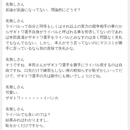
名無しさん
反論が反論になってない。理論的にどうぞ？
名無しさん
ライバルって自分と同等もしくはそれ以上の実力の競争相手の事だか
らザギトワ選手自身がライバルと呼ばれる事を拒否してないのであれ
ば本田真凜がザギトワ選手をライバルとみなすのは全く問題なく失礼
でもなんでもない。しかし、本人がそう言ってないのにマスコミが勝
手に言っているなら別の意味で失礼かな。
名無しさん
そうですね、本田さんがザギトワ選手を勝手にライバル視するのは自
由ですね、口先だけで練習もしない身の程知らずが恥ずかしいってだ
けで。ザギトワ選手の方は眼中にも無いでしょうけどね。
名無しさん
可愛い。
ザギトワ＞＞＞＞＞＞イバンカ
名無しさん
ライバルでも良いのでは？
結果みればわかりますし。
恥をかくだけですから。