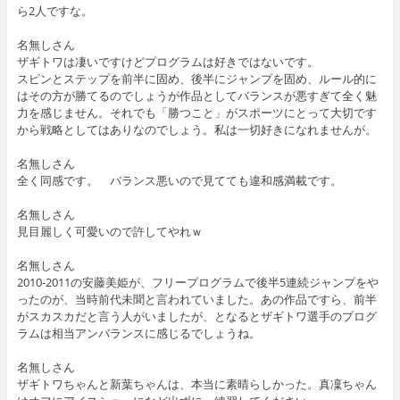
ら2人ですな。
名無しさん
ザギトワは凄いですけどプログラムは好きではないです。
スピンとステップを前半に固め、後半にジャンプを固め、ルール的に
はその方が勝てるのでしょうが作品としてバランスが悪すぎて全く魅
力を感じません。それでも「勝つこと」がスポーツにとって大切です
から戦略としてはありなのでしょう。私は一切好きになれませんが。
名無しさん
全く同感です。 バランス悪いので見てても違和感満載です。
名無しさん
見目麗しく可愛いので許してやれｗ
名無しさん
2010-2011の安藤美姫が、フリープログラムで後半5連続ジャンプをや
ったのが、当時前代未聞と言われていました。あの作品ですら、前半
がスカスカだと言う人がいましたが、となるとザギトワ選手のプログ
ラムは相当アンバランスに感じるでしょうね。
名無しさん
ザギトワちゃんと新葉ちゃんは、本当に素晴らしかった。真凜ちゃん