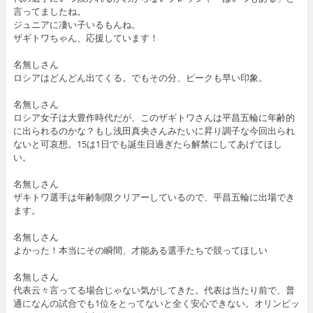
言ってましたね。
ジュニアに凄い子いるもんね。
ザギトワちゃん、応援しています！
名無しさん
ロシアはどんどん出てくる。でもその分、ピークも早い印象。
名無しさん
ロシア女子は大豊作時代だが、このザギトワさんは平昌五輪に年齢的
に出られるのかな？もし浅田真央さんみたいに昇り調子な今回出られ
ないと可哀想。15は1日でも誕生日過ぎたら解禁にしてあげてほし
い。
名無しさん
ザキトワ選手は年齢制限クリアーしているので、平昌五輪に出場でき
ます。
名無しさん
よかった！本当にその瞬間、才能ある選手たちで競ってほしい
名無しさん
代表云々言ってる場合じゃない気がしてきた。代表は当たり前で、普
通になんの試合でも1位をとってないと全く安心できない。オリンピッ