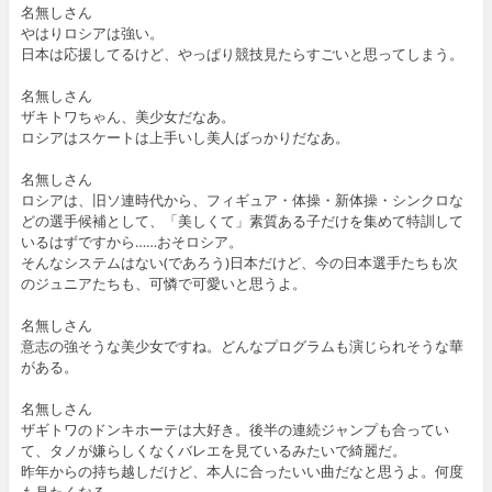
名無しさん
やはりロシアは強い。
日本は応援してるけど、やっぱり競技見たらすごいと思ってしまう。
名無しさん
ザキトワちゃん、美少女だなあ。
ロシアはスケートは上手いし美人ばっかりだなあ。
名無しさん
ロシアは、旧ソ連時代から、フィギュア・体操・新体操・シンクロな
どの選手候補として、「美しくて」素質ある子だけを集めて特訓して
いるはずですから……おそロシア。
そんなシステムはない(であろう)日本だけど、今の日本選手たちも次
のジュニアたちも、可憐で可愛いと思うよ。
名無しさん
意志の強そうな美少女ですね。どんなプログラムも演じられそうな華
がある。
名無しさん
ザギトワのドンキホーテは大好き。後半の連続ジャンプも合ってい
て、タノが嫌らしくなくバレエを見ているみたいで綺麗だ。
昨年からの持ち越しだけど、本人に合ったいい曲だなと思うよ。何度