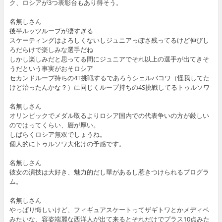
ク、ロシアが3つ表彰台もあり得そう。
名無しさん
後半ルッツループが凄すぎる
スケーティングはよろしくないしジュニアっぽさ残ってるけど伸びし
ろだらけで楽しみな選手だね
しかし楽しみだと思ってる間にジュニアでそれ以上の選手が出てきそ
うだという事実がおそロシア
セカンドループ持ちの4T挑戦するであろうシェルバコワ（怪我してた
けど治ったんかな？）に同じくループ持ちの4S挑戦してるトゥルソワ
名無しさん
オリンピックでメダル取るよりロシア国内での代表争いの方が厳しい
のではってくらい、層が厚い。
しばらくロシア無双でしょうね。
個人的にトゥルソワ大化けの予感です。
名無しさん
彼女の演技は大好き、魅力的だし華があるし惹きつけられるプログラ
ム。
名無しさん
やっぱり悔しいけど、フィギュアスケートってザギトワとかメディベ
みたいな、容姿端麗な西洋人が出て来るとそれだけでプラス10点みた