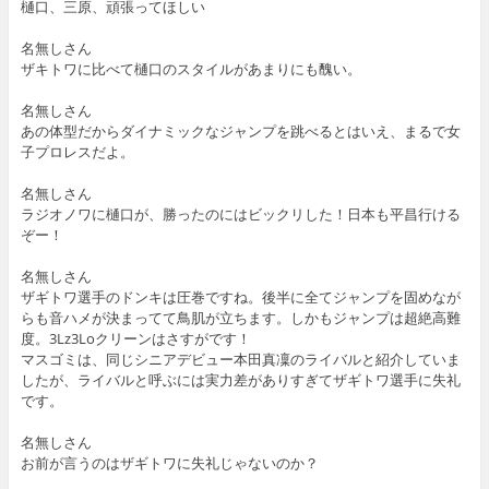
樋口、三原、頑張ってほしい
名無しさん
ザキトワに比べて樋口のスタイルがあまりにも醜い。
名無しさん
あの体型だからダイナミックなジャンプを跳べるとはいえ、まるで女
子プロレスだよ。
名無しさん
ラジオノワに樋口が、勝ったのにはビックリした！日本も平昌行ける
ぞー！
名無しさん
ザギトワ選手のドンキは圧巻ですね。後半に全てジャンプを固めなが
らも音ハメが決まってて鳥肌が立ちます。しかもジャンプは超絶高難
度。3Lz3Loクリーンはさすがです！
マスゴミは、同じシニアデビュー本田真凜のライバルと紹介していま
したが、ライバルと呼ぶには実力差がありすぎてザギトワ選手に失礼
です。
名無しさん
お前が言うのはザギトワに失礼じゃないのか？