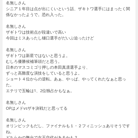
名無しさん
シニア１年目は点が出にくいという話、ザキトワ選手にはまったく関
係なかったようで。恐れ入った。
名無しさん
ザギトワは技術点が段違いで高い
今回はミスあったし樋口選手がだいぶ迫ったけど
名無しさん
ザギトワは新星ではないと思うよ。
むしろ優勝候補筆頭だと思う。
日本のマスコミゴリ押しの本田真凛選手より、
ずっと高難度な演技をしていると思うよ。
ショート４位からの逆転。あぁ、やっぱ、やってくれたなぁと思っ
た。
エテリで五輪は1、2位独占かもなぁ。
名無しさん
OPはメドvsザキ決戦だと思ってる
名無しさん
オリンピックもだし、ファイナルも１・２フィニッシュありそうです
ね。
どちらかの舞台で女王交代があるかも？