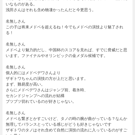
いなものがある。
浅田さんはそれも含め物凄かったんだと今更思う。
名無しさん
この子は将来メドベを超えるね！今でもメドベの演技より魅了され
る！
名無しさん
メドベより魅力的だし、中国杯のスコアを見れば、すでに脅威だと思
います。ファイナルやオリンピックの金メダル候補です。
名無しさん
個人的にはメドベデワさんより
ザギトワちゃんの演技の方が上だと思います。
まず、難易度が高い。
さらにメドベデワさんはジャンプ前、着氷時、
セカンドジャンプへの流れが結構
ブツブツ切れているのが好きじゃない。
名無しさん
メドベも繋ぎとかすごいけど、タノの時の腕が曲がっている？なんか
無理してバランスとっている感じがどうも好きじゃないです
ザギトワのタノはそれ含めて自然に演技の流れに入っているのがすご