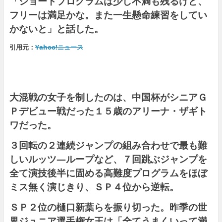
「ショートプログラムは少し不満も残るけど、
フリーは満足かな。また一生懸命練習をしてい
かないと」と話した。
引用元：
Yahoo!ニュース
大混戦の女子を制したのは、中国杯がシニアＧ
Ｐデビュー戦だった１５歳のアリーナ・ザギト
ワだった。
３回転の２連続ジャンプの組み合わせで最も難
しいルッツ―ループなど、７回跳ぶジャンプを
全て演技後半に固める高難度プログラムをほぼ
ミス無く演じきり、ＳＰ４位から逆転。
ＳＰ２位の樋口新葉らを振り切った。昨季の世
界ジュニア選手権女王は「全てうまくいって満