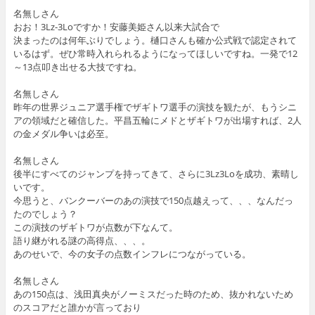
名無しさん
おお！3Lz-3Loですか！安藤美姫さん以来大試合で
決まったのは何年ぶりでしょう。樋口さんも確か公式戦で認定されて
いるはず。ぜひ常時入れられるようになってほしいですね。一発で12
～13点叩き出せる大技ですね。
名無しさん
昨年の世界ジュニア選手権でザギトワ選手の演技を観たが、もうシニ
アの領域だと確信した。平昌五輪にメドとザギトワが出場すれば、2人
の金メダル争いは必至。
名無しさん
後半にすべてのジャンプを持ってきて、さらに3Lz3Loを成功、素晴し
いです。
今思うと、バンクーバーのあの演技で150点越えって、、、なんだっ
たのでしょう？
この演技のザギトワが点数が下なんて。
語り継がれる謎の高得点、、、。
あのせいで、今の女子の点数インフレにつながっている。
名無しさん
あの150点は、浅田真央がノーミスだった時のため、抜かれないため
のスコアだと誰かが言っており