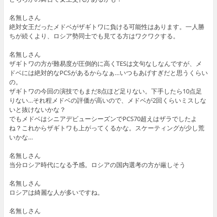
名無しさん
絶対女王だったメドベがザギトワに負ける可能性はあります。一人勝
ちが続くより、ロシア勢同士でも見てる方はワクワクする。
名無しさん
ザギトワの方が難易度が圧倒的に高くTESは文句なしなんですが、メ
ドベには絶対的なPCSがあるからなぁ…いつもあげすぎだと思うくらい
の。
ザギトワの今回の演技でもまだ8点ほど足りない。下手したら10点足
りない…それ程メドベの評価が高いので、メドベが2回くらいミスしな
いと抜けないかな？
でもメドベはシニアデビューシーズンでPCS70超えはザラでしたよ
ね？これからザギトワも上がってくるかな。スケーティングが少し荒
いかな…
名無しさん
当分ロシア時代になる予感。ロシアの国内選考の方が厳しそう
名無しさん
ロシアは綺麗な人が多いですね。
名無しさん