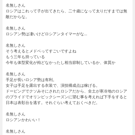
名無しさん
ロシアはこれって子が出てきたら、二十歳になって太りだすまでは無
敵だからな。
名無しさん
ロシアン勢は凄いけどロシアンタイマーがな…
名無しさん
そう考えるとメドベってすごいですよね
もう三年も持っている
今年も体型変化が殆どなかったし相当節制しているか、体質か
名無しさん
手足が長いロシア勢は有利。
女子は手足を露出する衣装で、演技構成点は稼げる。
ドーピングでクソみそにされたロシアだから、全土が寒冷地のロシア
のプライドでオリンピックシーズンに望む事を考えれば下手をすると
日本は表彰台を逃す。それぐらい考えておくべきだ。
名無しさん
ロシアンかわいい！
名無しさん