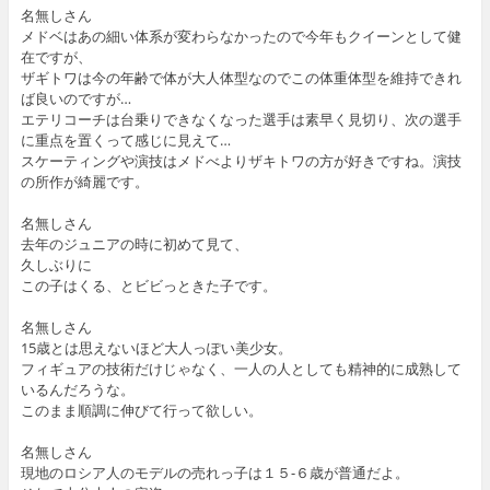
名無しさん
メドベはあの細い体系が変わらなかったので今年もクイーンとして健
在ですが、
ザギトワは今の年齢で体が大人体型なのでこの体重体型を維持できれ
ば良いのですが…
エテリコーチは台乗りできなくなった選手は素早く見切り、次の選手
に重点を置くって感じに見えて…
スケーティングや演技はメドべよりザキトワの方が好きですね。演技
の所作が綺麗です。
名無しさん
去年のジュニアの時に初めて見て、
久しぶりに
この子はくる、とビビっときた子です。
名無しさん
15歳とは思えないほど大人っぽい美少女。
フィギュアの技術だけじゃなく、一人の人としても精神的に成熟して
いるんだろうな。
このまま順調に伸びて行って欲しい。
名無しさん
現地のロシア人のモデルの売れっ子は１５-６歳が普通だよ。