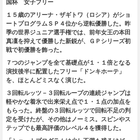
国杯
女子フリー
１５歳のアリーナ・ザギトワ（ロシア）がショ
ートプログラムＳＰ４位から逆転優勝した。昨
季の世界ジュニア選手権では、前年女王の本田
真凜を抑えて優勝した新鋭が、ＧＰシリーズ初
戦で初優勝を飾った。
７つのジャンプを全て基礎点が１・１倍となる
演技後半に配置したフリー「ドンキホーテ」
を、ほとんどミスなく演じた。
３回転ルッツ－３回転ループの連続ジャンプは
軽やかな着氷で出来栄え点で１・１点の加点を
もらった。終盤の３回転ルッツで回転不足の判
定を受けたが、その他はノーミス。スピンやス
テップでも最高評価のレベル４を獲得した。