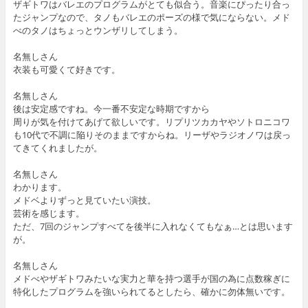
ザギトワはバレエのプログラムがとても似合う。音楽にぴったり合っ
たジャンプなので、タノもバレエのポーズの様で気にならない。メド
べのタノはちょっとウンザリしてしまう。
名無しさん
衣装も可愛くて好きです。
名無しさん
後は安定感ですね。今一番不安定な時期ですから
周りが気を付けてあげて欲しいです。リプリツカカヤやソトロニコワ
も10代で不調に陥りそのままですからね。リーザやラジオノワは戻っ
てきてくれましたが。
名無しさん
わかります。
メドベよりずっと見ていたい演技。
芸術を感じます。
ただ、7回のジャンプすべてを後半に入れなくてもなぁ…とは思います
が。
名無しさん
メドべやザギトワみたいな実力と華を持つ選手が国の為に点数稼ぎに
特化したプログラムを強いられてるとしたら、確かに勿体無いです。