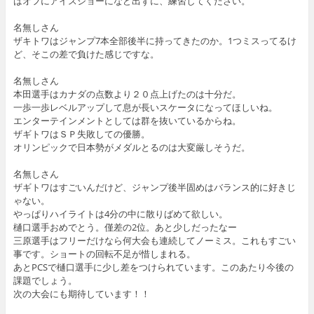
はオフにアイスショーになど出ずに、練習してください。
名無しさん
ザキトワはジャンプ7本全部後半に持ってきたのか。1つミスってるけ
ど、そこの差で負けた感じですな。
名無しさん
本田選手はカナダの点数より２０点上げたのは十分だ。
一歩一歩レベルアップして息が長いスケータになってほしいね。
エンターテインメントとしては群を抜いているからね。
ザギトワはＳＰ失敗しての優勝。
オリンピックで日本勢がメダルとるのは大変厳しそうだ。
名無しさん
ザギトワはすごいんだけど、ジャンプ後半固めはバランス的に好きじ
ゃない。
やっぱりハイライトは4分の中に散りばめて欲しい。
樋口選手おめでとう。僅差の2位。あと少しだったなー
三原選手はフリーだけなら何大会も連続してノーミス。これもすごい
事です。ショートの回転不足が惜しまれる。
あとPCSで樋口選手に少し差をつけられています。このあたり今後の
課題でしょう。
次の大会にも期待しています！！