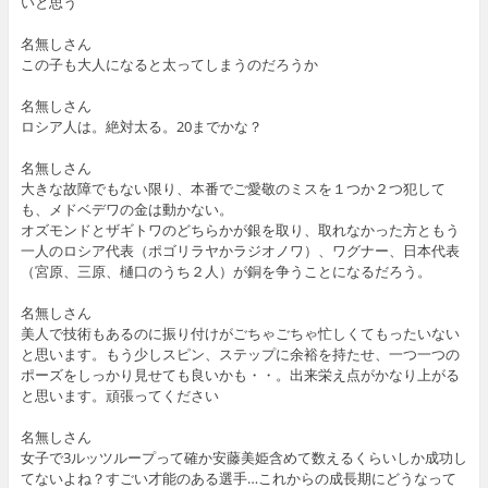
いと思う
名無しさん
この子も大人になると太ってしまうのだろうか
名無しさん
ロシア人は。絶対太る。20までかな？
名無しさん
大きな故障でもない限り、本番でご愛敬のミスを１つか２つ犯して
も、メドベデワの金は動かない。
オズモンドとザギトワのどちらかが銀を取り、取れなかった方ともう
一人のロシア代表（ポゴリラヤかラジオノワ）、ワグナー、日本代表
（宮原、三原、樋口のうち２人）が銅を争うことになるだろう。
名無しさん
美人で技術もあるのに振り付けがごちゃごちゃ忙しくてもったいない
と思います。もう少しスピン、ステップに余裕を持たせ、一つ一つの
ポーズをしっかり見せても良いかも・・。出来栄え点がかなり上がる
と思います。頑張ってください
名無しさん
女子で3ルッツループって確か安藤美姫含めて数えるくらいしか成功し
てないよね？すごい才能のある選手…これからの成長期にどうなって