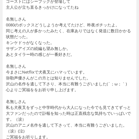
ゴーストにはシーブックが登場して
主人公が立ち直るきっかけになってたね
名無しさん
0080のボックスどうしようか考えてたけど、昨夜ポチッたよ。
同じ考えの人が多かったみたく、在庫ありではなく発送に数日かかる
状態だった。
キンケドゥがなくなった。
サザンアイズの続編も望み無しか。
あとタイラー時の感じが一番好きだ。
名無しさん
今まさにNetflixで犬夜叉にハマっています。
弥勒声優さんがこの方とは知りませんでした。
沢山の名作を遺して下さり、本当に有難うございました(´；ω；｀)
心よりご冥福ををお祈り申し上げます。
名無しさん
私も犬夜叉をずっと中学時代から大人になった今でも見てきてずっと
大ファンだったので訃報を知った時は正直残念な気持ちでいっぱいで
す。（涙）
沢山のアニメ名作を遺して下さって、本当に有難うございました。
（涙）(泣)
ご冥福をお祈りします。