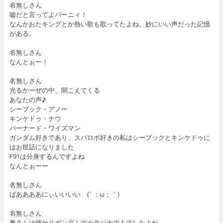
名無しさん
嘘だと言ってよバーニィ！
なんかおたキングとか熱い歌も歌ってたよね。妙にいい声だった記憶
がある。
名無しさん
なんとぉー！
名無しさん
光るかーぜの中、聞こえてくる
あなたの声♪
シーブック・アノー
キンケドゥ・ナウ
バーナード・ワイズマン
ガンダム好きであり、スパロボ好きの私はシーブックとキンケドゥに
はお世話になりました
F91は分身するんですよね
なんとぉーー
名無しさん
ばああああにぃいいいい (´；ω；｀)
名無しさん
奥さんは確かＶガンダムのカテジナの人でしたよね。