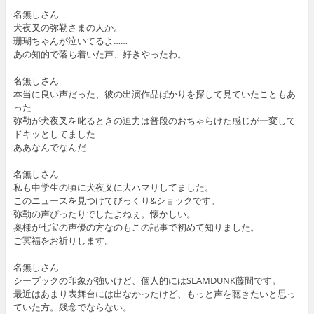
名無しさん
犬夜叉の弥勒さまの人か。
珊瑚ちゃんが泣いてるよ……
あの知的で落ち着いた声、好きやったわ。
名無しさん
本当に良い声だった、彼の出演作品ばかりを探して見ていたこともあ
った
弥勒が犬夜叉を叱るときの迫力は普段のおちゃらけた感じが一変して
ドキッとしてました
ああなんでなんだ
名無しさん
私も中学生の頃に犬夜叉に大ハマりしてました。
このニュースを見つけてびっくり&ショックです。
弥勒の声ぴったりでしたよねぇ。懐かしい。
奥様が七宝の声優の方なのもこの記事で初めて知りました。
ご冥福をお祈りします。
名無しさん
シーブックの印象が強いけど、個人的にはSLAMDUNK藤間です。
最近はあまり表舞台には出なかったけど、もっと声を聴きたいと思っ
ていた方。残念でならない。