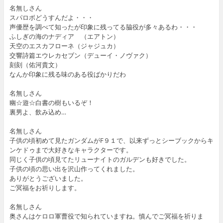
名無しさん
スパロボどうすんだよ・・・
声優歴を調べて知ったが印象に残ってる脇役が多々あるわ・・・
ふしぎの海のナディア （エアトン）
天空のエスカフローネ（ジャジュカ）
交響詩篇エウレカセブン（デューイ・ノヴァク）
刻刻（佑河貴文）
なんか印象に残る味のある役ばかりだわ
名無しさん
幽☆遊☆白書の樹もいるぞ！
裏男よ、飲み込め…
名無しさん
子供の頃初めて見たガンダムがF９１で、以来ずっとシーブックからキ
ンケドゥまで大好きなキャラクターです。
同じく子供の頃見てたリューナイトのガルデンも好きでした。
子供の頃の思い出を沢山作ってくれました。
ありがとうございました。
ご冥福をお祈りします。
名無しさん
奥さんはケロロ軍曹役で知られていますね。慎んでご冥福を祈りま