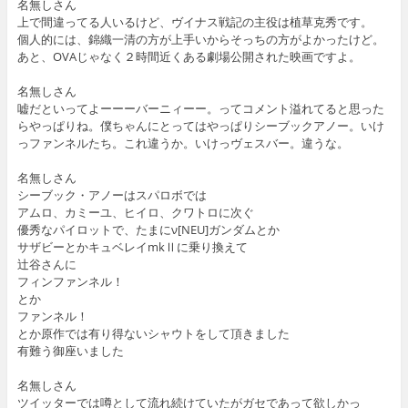
名無しさん
上で間違ってる人いるけど、ヴイナス戦記の主役は植草克秀です。
個人的には、錦織一清の方が上手いからそっちの方がよかったけど。
あと、OVAじゃなく２時間近くある劇場公開された映画ですよ。
名無しさん
嘘だといってよーーーバーニィーー。ってコメント溢れてると思った
らやっぱりね。僕ちゃんにとってはやっぱりシーブックアノー。いけ
っファンネルたち。これ違うか。いけっヴェスバー。違うな。
名無しさん
シーブック・アノーはスパロボでは
アムロ、カミーユ、ヒイロ、クワトロに次ぐ
優秀なパイロットで、たまにν[NEU]ガンダムとか
サザビーとかキュベレイmkⅡに乗り換えて
辻谷さんに
フィンファンネル！
とか
ファンネル！
とか原作では有り得ないシャウトをして頂きました
有難う御座いました
名無しさん
ツイッターでは噂として流れ続けていたがガセであって欲しかっ