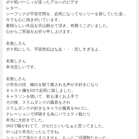
ポケ戦バーニィが送ったアルへのビデオ
レター…
シーブックが宇宙空間を、必死になってセシリーを探していた姿…
今でも心に焼き付いています。
素晴らしい作品を沢山観せて頂き、有難うございました。
心からご冥福をお祈り申し上げます。
名無しさん
ポケ戦にしろ、宇宙世紀はなあ・・・悲しすぎるよ。
名無しさん
本当悲しいです。
名無しさん
小学生の頃、幽白を観て癒される声が大好きになり
キャスト欄をEDで必死に探しました。
キャラソンを聴いて、歌も凄くお上手で
その後、スラムダンクの藤真をされ
スラムダンクの好きなキャラが藤真をNo.1に。
ナレーションで拝聴する為にバラエティ観たり
本当に大好きでした。
SNSで騒がれてて、ガセだといいなぁと思ってました。
やっぱり本当だったんですね。
ショックで涙がとまりません。もっとご活躍観たかった。