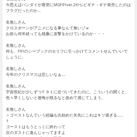
今思えばバンダイが唐突にMGF91ver.2やらビギナ・ギナ発売したのは
フラグだったのか…
名無しさん
クロスボーンがアニメになる事なんて無いゾｗ
お前ら何年経っても残像に攻撃をかけているのか・・・
名無しさん
何も、F91のシーブックのセリフに引っかけてコメントせんでいいで
しょうに。
名無しさん
今年のクリスマスは悲しいなぁ….
名無しさん
宇宙世紀が少しずつＦ９１に近づいてきたのに。こういうの聞くと、
色々早くしないと後悔が残るなと改めて感じてしまう。
名無しさん
＞ゴーストなんていう続編も出始めた矢先にこれはキツ過ぎる……
↑
ゴーストはもうとっくに終わって
次のダストに進んじゃってますよ