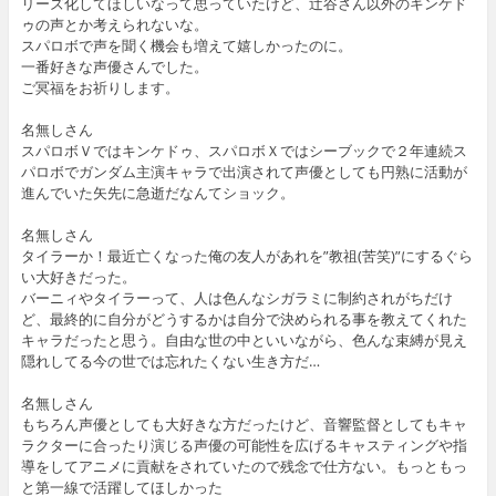
リーズ化してほしいなって思っていたけど、辻谷さん以外のキンケド
ゥの声とか考えられないな。
スパロボで声を聞く機会も増えて嬉しかったのに。
一番好きな声優さんでした。
ご冥福をお祈りします。
名無しさん
スパロボＶではキンケドゥ、スパロボＸではシーブックで２年連続ス
パロボでガンダム主演キャラで出演されて声優としても円熟に活動が
進んでいた矢先に急逝だなんてショック。
名無しさん
タイラーか！最近亡くなった俺の友人があれを”教祖(苦笑)”にするぐら
い大好きだった。
バーニィやタイラーって、人は色んなシガラミに制約されがちだけ
ど、最終的に自分がどうするかは自分で決められる事を教えてくれた
キャラだったと思う。自由な世の中といいながら、色んな束縛が見え
隠れしてる今の世では忘れたくない生き方だ…
名無しさん
もちろん声優としても大好きな方だったけど、音響監督としてもキャ
ラクターに合ったり演じる声優の可能性を広げるキャスティングや指
導をしてアニメに貢献をされていたので残念で仕方ない。もっともっ
と第一線で活躍してほしかった