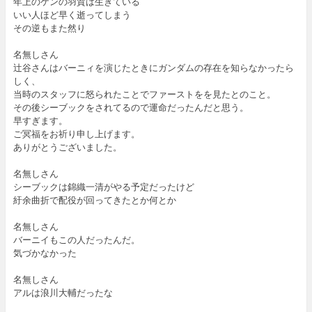
年上のケンの羽賀は生きている
いい人ほど早く逝ってしまう
その逆もまた然り
名無しさん
辻谷さんはバーニィを演じたときにガンダムの存在を知らなかったら
しく、
当時のスタッフに怒られたことでファーストをを見たとのこと。
その後シーブックをされてるので運命だったんだと思う。
早すぎます。
ご冥福をお祈り申し上げます。
ありがとうございました。
名無しさん
シーブックは錦織一清がやる予定だったけど
紆余曲折で配役が回ってきたとか何とか
名無しさん
バーニイもこの人だったんだ。
気づかなかった
名無しさん
アルは浪川大輔だったな