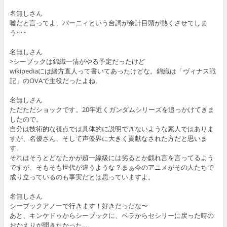
名無しさん
嘘だと言ってよ、バーニィという台詞が余計目頭が熱くさせてしま
う･･･
名無しさん
>シーブックは錦織一清がやる予定だったけど
wikipediaには緒方直人って書いてあったけどな。錦織は「ヴィナス戦
記」のOVAで主役だったよね。
名無しさん
ただただショックです。20年近くガンダムシリーズを追っかけてきま
したので。
自分は技術的な視点では具体的に説明できないような素人ではありま
すが、名優さん、そして声優界に大きく貢献なされた方だと思いま
す。
それはそうとどなたかが超一線級には劣るとか戯れ言を言ってるよう
ですが、そもそも世代が違うような？まぁ今のアニメがその人たちで
成り立っているのも事実だとは思っていますよ。
名無しさん
シーブックアノーで行きます！好きだったな〜
あと、キンケドゥからシーブックに、ベラからセシリーに戻った時の
おかえりが聞きたかった…。