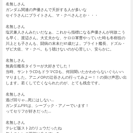
名無しさん
ガンダム関連の声優さんで夭折する人が多いな
セイラさんにブライトさん、マ・クベさんとか・・・
名無しさん
塩沢兼人さんみたいだなぁ、これから指標になる声優さんが何故こう
も早く、渡辺さん。大丈夫かな、ケロロ軍曹やっていた時も冬樹役の
川上とも子さんも、闘病の末未だ41歳だよ。ブライト艦長、ドズル・
ザビ大佐、マ・クベ。もう聴けないのが心苦しい、安らかに。
名無しさん
無責任艦長タイラーが大好きでした！
当時、サントラCDもドラマCDも、何回聞いたかわからないぐらいハ
マりました。アニメOPの辻谷さんの行ってみよー！！の掛け声思い出
します。若くして亡くなられたのが、とても残念です。
名無しさん
逃げ回りゃ…死にはしない…
ガンダムF91は、シーブック・アノーでいます！
ってセリフが好きだった…
名無しさん
テレビ版スト2のリュウだったね