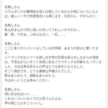
名無しさん
スラムダンクの藤間役を強く記憶しているかたが他にもいらしたと
は。嬉しい一方で尚更残念にも感じます。辻谷さん、やすらかに。
名無しさん
私も好きなので同じ想いの方いてうれしいのですが…。
藤「真」ですね、ごめんなさい、一応。。。
名無しさん
ここに多くのコメントをしている方同様、あまりの若さに驚いてま
す。
シーブックのセシリーを探し出す時の言葉を絞り出しながらの演技
は、子供ながらにすごく迫真に迫るドラマチックな印象をもっていま
した。それ以来辻谷さんの声はとても好きになりました。
すごく残念です。とても素敵な声優さんでした。
夢をありがとう。感動をありがとう。
今はゆっくりとお休みください。
名無しさん
僕に任せればいい、、、
これカッコいいセリフだと思うんだよな。
声の感じとかすごくいいし。