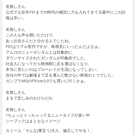
名無しさん
公式でも近年F91までの時代の補完に力を入れてきてる最中にこの訃
報は辛い…
名無しさん
この人も声を聞いただけで、
あっ辻谷さんだと分かる人でしたね。
F91はリアル世代ですが、映画見にいったんだよなぁ。
アムロのニューガンダムとは対象的に、
ダウンサイズされたガンダムが印象的でした。
社会人になってから映画館に足を運ばなくなり、
本当に見たいのはブルーレイが主流になってしまい、
自分の中では劇場まで足を運んだ数少ない映画の１つでした。
ガンプラMGのF91ver2.0でも買いに行くかぁ。
名無しさん
まるで悲しみのかけらだわ
名無しさん
>ちょっとイっちゃってるニュータイプが多い中
シーブックはまともなイメージ
カミーユ「そんな(事言う)大人、修正してやる！」