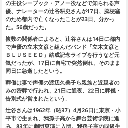
の主役
シーブック・アノー
役などで知られる声
優、ナレーターの
辻谷耕史
さんが17日、脳梗塞
のため都内で亡くなったことが23日、分かっ
た。56歳だった。
複数の関係者によると、辻谷さんは14日に都内
で声優の立木文彦と組んだバンド「
立木文彦と
ＢＬＵＳＥＥＤ
」結成記念ライブを行うなど元
気だったが、17日に自宅で突然倒れ、そのまま
同日に急逝したという。
葬儀は妻で声優の
渡辺久美子
ら親族と近親者の
みの密葬で行われ、21日に通夜、22日に葬儀・
告別式が営まれたという。
辻谷さんは1962年（昭37）4月26日に東京・小
平市で生まれ、我孫子高から舞台芸術学院に進
み、83年に劇団東演に入団。我孫子高の同級生