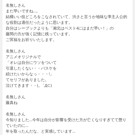
名無しさん
まだ早いですね…。
結構いい役どころをこなされていて、渋さと言うか地味な準主人公的
な役割は適任だったように思います。
自分はシーブックよりも「湘北はベスト4にはまだ早い！」の
藤間の方が強く記憶に残っています。
ご冥福をお祈りいたします。
名無しさん
アニメオリジナルで
「オレは自分にウソをついて
引退したくない・・バスケを
続けたいからなっ・・・!」
てセリフがありました。
泣けてきます・・(。´Д⊂)
名無しさん
藤真ね
名無しさん
今知りました…今年は自分が影響を受けた方が亡くなりすぎてて懲り
ていたのに…
年を取ったんだな、と実感しています…