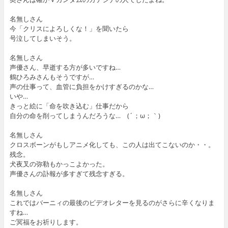
名無しさん
今「クリスによろしくな！」を聞いたら
号泣してしまいそう。
名無しさん
声優さん、早逝する方が多いですね…
鶴ひろみさんもそうですが…
声の仕事って、血管に負担をかけすぎるのかな…
いや…
きっと絵に「命を吹き込む」仕事だから
自分の命を削ってしまうんだろうな… (´；ω；｀)
名無しさん
クロスボーンがもしアニメ化しても、この人は出てこないのか・・。
残念。
犬夜叉の弥勒もかっこよかった。
声優さんの訃報が多すぎて残念すぎる。
名無しさん
これではバーニィの最後のビデオレターを見るのがさらに辛くなりま
すね…
ご冥福をお祈りします。