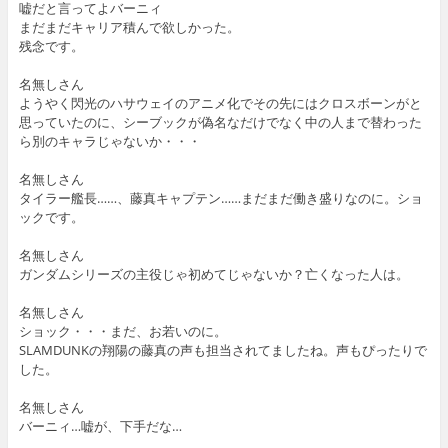
嘘だと言ってよバーニィ
まだまだキャリア積んで欲しかった。
残念です。
名無しさん
ようやく閃光のハサウェイのアニメ化でその先にはクロスボーンがと
思っていたのに、シーブックが偽名なだけでなく中の人まで替わった
ら別のキャラじゃないか・・・
名無しさん
タイラー艦長……、藤真キャプテン……まだまだ働き盛りなのに。ショ
ックです。
名無しさん
ガンダムシリーズの主役じゃ初めてじゃないか？亡くなった人は。
名無しさん
ショック・・・まだ、お若いのに。
SLAMDUNKの翔陽の藤真の声も担当されてましたね。声もぴったりで
した。
名無しさん
バーニィ…嘘が、下手だな…