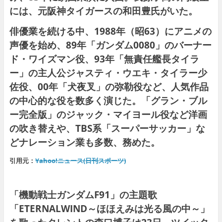
には、元阪神タイガースの和田豊氏がいた。
俳優業を続ける中、1988年（昭63）にアニメの
声優を始め、89年「ガンダム0080」のバーナー
ド・ワイズマン役、93年「無責任艦長タイラ
ー」の主人公ジャスティ・ウエキ・タイラー少
佐役、00年「犬夜叉」の弥勒役など、人気作品
の中心的な役を数多く演じた。「グラン・ブル
ー完全版」のジャック・マイヨール役など洋画
の吹き替えや、TBS系「スーパーサッカー」な
どナレーション業も多数、務めた。
引用元：
Yahoo!ニュース(日刊スポーツ)
「機動戦士ガンダムF91」の主題歌
「ETERNALWIND～ほほえみは光る風の中～」