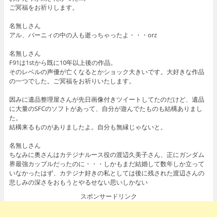
ご冥福をお祈りします。
名無しさん
アル、バーニィの中の人も逝っちゃったよ・・・orz
名無しさん
F91は1stから既に10年以上後の作品。
そのレベルの声優が亡くなるとかショック大きいです。大好きな作品
の一つでした。ご冥福をお祈りいたします。
因みに遺品整理屋さんが先日画像付きツイートしてたのだけど、遺品
に大量のSFCのソフトがあって、自分が遊んでたものも結構ありまし
た。
結構来るものがありましたよ。自分も無縁じゃないと。
名無しさん
ちなみに奥さんはカテジナルース役の渡辺久美子さん、正にガンダム
界最強カップルだったのに・・・しかもまだ結婚して数年しか立って
いなかったはず、カテジナ好きの私としては後に残された渡辺さんの
悲しみの深さをおもうとやるせない思いしかない
スポンサードリンク