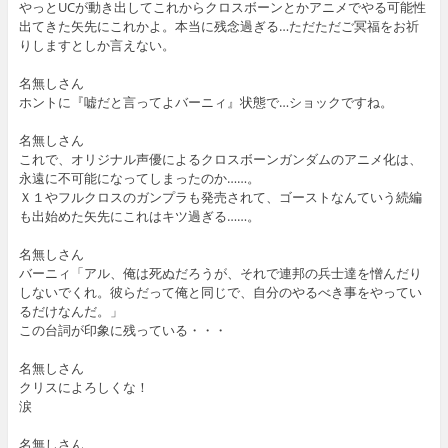
やっとUCが動き出してこれからクロスボーンとかアニメでやる可能性
出てきた矢先にこれかよ。本当に残念過ぎる…ただただご冥福をお祈
りしますとしか言えない。
名無しさん
ホントに『嘘だと言ってよバーニィ』状態で…ショックですね。
名無しさん
これで、オリジナル声優によるクロスボーンガンダムのアニメ化は、
永遠に不可能になってしまったのか……。
Ｘ１やフルクロスのガンプラも発売されて、ゴーストなんていう続編
も出始めた矢先にこれはキツ過ぎる……。
名無しさん
バーニィ「アル、俺は死ぬだろうが、それで連邦の兵士達を憎んだり
しないでくれ。彼らだって俺と同じで、自分のやるべき事をやってい
るだけなんだ。」
この台詞が印象に残っている・・・
名無しさん
クリスによろしくな！
涙
名無しさん