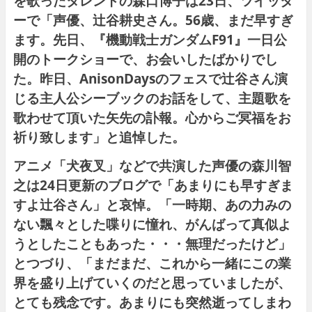
を歌ったタレントの
森口博子
は23日、ツイッタ
ーで「声優、辻谷耕史さん。56歳、まだ早すぎ
ます。先日、『機動戦士ガンダムF91』一日公
開のトークショーで、お会いしたばかりでし
た。昨日、AnisonDaysのフェスで辻谷さん演
じる主人公シーブックのお話をして、主題歌を
歌わせて頂いた矢先の訃報。心からご冥福をお
祈り致します」と追悼した。
アニメ「
犬夜叉
」などで共演した声優の森川智
之は24日更新のブログで「あまりにも早すぎま
すよ辻谷さん」と哀悼。「一時期、あの力みの
ない飄々とした喋りに憧れ、がんばって真似よ
うとしたこともあった・・・無理だったけど」
とつづり、「まだまだ、これから一緒にこの業
界を盛り上げていくのだと思っていましたが、
とても残念です。あまりにも突然逝ってしまわ